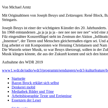
Von Michael Arntz
Mit Originaltönen von Joseph Beuys und Zeitzeugen: René Block, Ba
Stringaris.
Joseph Beuys ist einer der wichtigsten Künstler des 20. Jahrhundert
Im 1968 entstandenen „ja ja ja ja ja - nee nee nee nee nee“ wird eine 
Filz eingenähter Konzertflügel steht im Zentrum der Aktion „Infiltra
„Innenton“, der Tieren und Menschen gleichermaßen eigen sei. Und au
Eng arbeitet er mit Komponisten wie Henning Christiansen und Nam
Die Wurzeln seiner Musik, so war Beuys überzeugt, sollten in der Z
Musik klingen könnte, die aus der Zukunft kommt und sich den histor
Aufnahme des WDR 2019
www1.wdr.de/radio/wdr3/programm/sendungen/wdr3-kulturfeature/b
Startseite
Bazon Brock
erklärt sich selbst
Denkerei
mobil
Mediathek
Bilder und Töne
Arbeitsbiographie
Texte und Ereignisse
Essenzen
der Leser