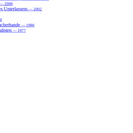
— 2008
es Unterlassens
— 2002
0
sucherbande
— 1986
alisten
— 1977