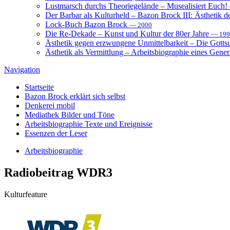
Lustmarsch durchs Theoriegelände – Musealisiert Euch!
Der Barbar als Kulturheld – Bazon Brock III: Ästhetik d
Lock-Buch Bazon Brock
— 2000
Die Re-Dekade – Kunst und Kultur der 80er Jahre
— 199
Ästhetik gegen erzwungene Unmittelbarkeit – Die Gott
Ästhetik als Vermittlung – Arbeitsbiographie eines Gener
Navigation
Startseite
Bazon Brock
erklärt sich selbst
Denkerei
mobil
Mediathek
Bilder und Töne
Arbeitsbiographie
Texte und Ereignisse
Essenzen
der Leser
Arbeitsbiographie
Radiobeitrag
WDR3
Kulturfeature