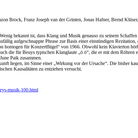
zon Brock, Franz Joseph van der Grinten, Jonas Hafner, Bernd Klüser,
s. Wenig bekannt ist, dass Klang und Musik genauso zu seinem Schaffen
zufällig aufgeschnappte Phrase zur Basis einer einstündigen Rezitation,
tion homogen für Konzertflügel“ von 1966. Obwohl kein Klavierton hörb
ch die für Beuys typischen Klanglaute „ö ö“, die er mit dem Röhren ei
 June Paik zusammen.
ukunft liegen, im Sinne einer „Wirkung vor der Ursache“. Die bisher 
ischen Kausalitäten zu entziehen versucht.
eys-musik-100.html