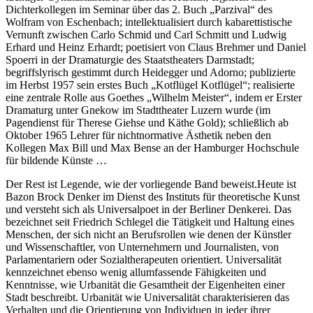
Dichterkollegen im Seminar über das 2. Buch „Parzival“ des
Wolfram von Eschenbach; intellektualisiert durch kabarettistische
Vernunft zwischen Carlo Schmid und Carl Schmitt und Ludwig
Erhard und Heinz Erhardt; poetisiert von Claus Brehmer und Daniel
Spoerri in der Dramaturgie des Staatstheaters Darmstadt;
begriffslyrisch gestimmt durch Heidegger und Adorno; publizierte
im Herbst 1957 sein erstes Buch „Kotflügel Kotflügel“; realisierte
eine zentrale Rolle aus Goethes „Wilhelm Meister“, indem er Erster
Dramaturg unter Gnekow im Stadttheater Luzern wurde (im
Pagendienst für Therese Giehse und Käthe Gold); schließlich ab
Oktober 1965 Lehrer für nichtnormative Ästhetik neben den
Kollegen Max Bill und Max Bense an der Hamburger Hochschule
für bildende Künste …
Der Rest ist Legende, wie der vorliegende Band beweist.Heute ist
Bazon Brock Denker im Dienst des Instituts für theoretische Kunst
und versteht sich als Universalpoet in der Berliner Denkerei. Das
bezeichnet seit Friedrich Schlegel die Tätigkeit und Haltung eines
Menschen, der sich nicht an Berufsrollen wie denen der Künstler
und Wissenschaftler, von Unternehmern und Journalisten, von
Parlamentariern oder Sozialtherapeuten orientiert. Universalität
kennzeichnet ebenso wenig allumfassende Fähigkeiten und
Kenntnisse, wie Urbanität die Gesamtheit der Eigenheiten einer
Stadt beschreibt. Urbanität wie Universalität charakterisieren das
Verhalten und die Orientierung von Individuen in jeder ihrer