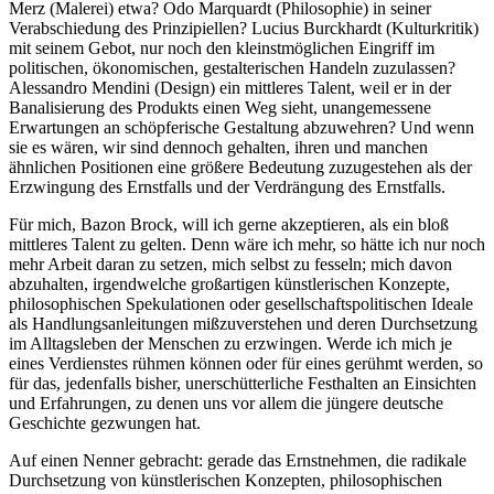
Merz (Malerei) etwa? Odo Marquardt (Philosophie) in seiner
Verabschiedung des Prinzipiellen? Lucius Burckhardt (Kulturkritik)
mit seinem Gebot, nur noch den kleinstmöglichen Eingriff im
politischen, ökonomischen, gestalterischen Handeln zuzulassen?
Alessandro Mendini (Design) ein mittleres Talent, weil er in der
Banalisierung des Produkts einen Weg sieht, unangemessene
Erwartungen an schöpferische Gestaltung abzuwehren? Und wenn
sie es wären, wir sind dennoch gehalten, ihren und manchen
ähnlichen Positionen eine größere Bedeutung zuzugestehen als der
Erzwingung des Ernstfalls und der Verdrängung des Ernstfalls.
Für mich, Bazon Brock, will ich gerne akzeptieren, als ein bloß
mittleres Talent zu gelten. Denn wäre ich mehr, so hätte ich nur noch
mehr Arbeit daran zu setzen, mich selbst zu fesseln; mich davon
abzuhalten, irgendwelche großartigen künstlerischen Konzepte,
philosophischen Spekulationen oder gesellschaftspolitischen Ideale
als Handlungsanleitungen mißzuverstehen und deren Durchsetzung
im Alltagsleben der Menschen zu erzwingen. Werde ich mich je
eines Verdienstes rühmen können oder für eines gerühmt werden, so
für das, jedenfalls bisher, unerschütterliche Festhalten an Einsichten
und Erfahrungen, zu denen uns vor allem die jüngere deutsche
Geschichte gezwungen hat.
Auf einen Nenner gebracht: gerade das Ernstnehmen, die radikale
Durchsetzung von künstlerischen Konzepten, philosophischen