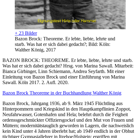
+ 23 Bilder
Bazon Brock: Theoreme. Er lebte, liebte, lehrte und
starb. Was hat er sich dabei gedacht?; Bild: Köln:
Walther König, 2017
BAZON BROCK: THEOREME. Er lebte, liebte, lehrte und starb.
Was hat er sich dabei gedacht? Hrsg. von Marina Sawall. Mitarbeit:
Bianca Girbinger, Linn Schiemann, Andrea Seyfarth. Mit einer
Einleitung von Bazon Brock und einer Einführung von Marina
Sawall. Köln 2017. 2. Aufl. 2020.
Bazon Brock Theoreme in der Buchhandlung Walther König
Bazon Brock, Jahrgang 1936, ab 9. März 1945 Flüchtling aus
Hinterpommern und Kriegskind in den Hauptkampflinien Zoppot,
Neufahrwasser, Gotenhafen und Hela; belehrt durch die Feigheit
ordenssgeschmückter Offiziersgockel und den Mut von Frauen und
Müttern; modernitätstauglich geworden in Lagern, die nachweislich
kein Kind unter 4 Jahren überlebt hat; ab 1949 endlich in der Obhut
tüchtiger Gymnasiallehrer in Itzehoe/Holstein; ergriffen mit