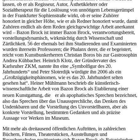
lassen, ob er als Regisseur, Autor, Ästhetiklehrer oder
Sozialtherapeut für die Loslösung von unnötigem Lebensgerümpel
in der Frankfurter Sophienstraße wirkt, ob er seine Zuhörer
honoriert in gleicher Höhe, wie er als Redner honoriert wurde, damit
Zuhören endlich als dem Reden gleichgewichtige Arbeit anerkannt
wird – Bazon Brock ist immer Bazon Brock, verantwortungsbereit,
vorstellungsdynamisch, wirkmächtig durch Wissenschaft und
Zärtlichkeit. 56 der ehemals bei ihm Studierenden und Examinierten
wurden ihrerseits Professoren; die Phalanx derer, die er begeistert,
reicht vom Kunstbunkerherren Christian Boros bis zur Gastrosophin
Andrea Kühbacher. Heinrich Klotz, der Gründervater des
Karlsruher ZKM, nannte ihn eine „Symbolfigur des 20.
Jahrhunderts“ und Peter Sloterdijk würdigte ihn 2006 als ein
„Großzügigkeitsphänomen, wie es das 20. Jahrhundert selten
gesehen hat“. Heiner Mühlmann beschrieb die künstlerisch-
wissenschaftliche Arbeit von Bazon Brock als Etablierung einer
neuen Kunstgattung, die er als apophatisches Sprechen bezeichnet,
also das Sprechen über das Unaussprechliche, das Denken des
Undenkbaren und die Vorstellung des Unvorstellbaren, aber als
konkrete Vorstellung, bestimmten Gedanken und als präzise
Aussage vor Werken im Museum.
Mit mehr als dreitausend öffentlichen Auftritten, in zahlreichen
Büchern, Filmen, Theaterstücken, Ausstellungen und
Besucherschulen positionierte sich Bazon Brock als Beispielgeber