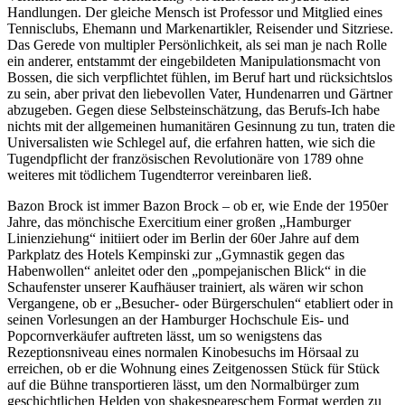
Handlungen. Der gleiche Mensch ist Professor und Mitglied eines
Tennisclubs, Ehemann und Markenartikler, Reisender und Sitzriese.
Das Gerede von multipler Persönlichkeit, als sei man je nach Rolle
ein anderer, entstammt der eingebildeten Manipulationsmacht von
Bossen, die sich verpflichtet fühlen, im Beruf hart und rücksichtslos
zu sein, aber privat den liebevollen Vater, Hundenarren und Gärtner
abzugeben. Gegen diese Selbsteinschätzung, das Berufs-Ich habe
nichts mit der allgemeinen humanitären Gesinnung zu tun, traten die
Universalisten wie Schlegel auf, die erfahren hatten, wie sich die
Tugendpflicht der französischen Revolutionäre von 1789 ohne
weiteres mit tödlichem Tugendterror vereinbaren ließ.
Bazon Brock ist immer Bazon Brock – ob er, wie Ende der 1950er
Jahre, das mönchische Exercitium einer großen „Hamburger
Linienziehung“ initiiert oder im Berlin der 60er Jahre auf dem
Parkplatz des Hotels Kempinski zur „Gymnastik gegen das
Habenwollen“ anleitet oder den „pompejanischen Blick“ in die
Schaufenster unserer Kaufhäuser trainiert, als wären wir schon
Vergangene, ob er „Besucher- oder Bürgerschulen“ etabliert oder in
seinen Vorlesungen an der Hamburger Hochschule Eis- und
Popcornverkäufer auftreten lässt, um so wenigstens das
Rezeptionsniveau eines normalen Kinobesuchs im Hörsaal zu
erreichen, ob er die Wohnung eines Zeitgenossen Stück für Stück
auf die Bühne transportieren lässt, um den Normalbürger zum
geschichtlichen Helden von shakespeareschem Format werden zu