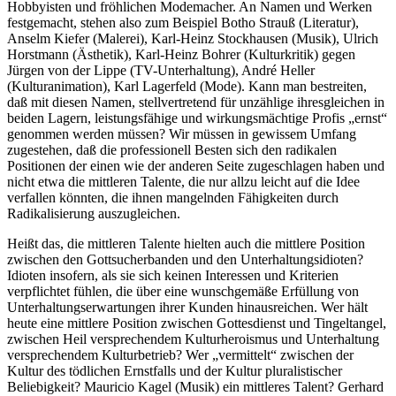
Hobbyisten und fröhlichen Modemacher. An Namen und Werken
festgemacht, stehen also zum Beispiel Botho Strauß (Literatur),
Anselm Kiefer (Malerei), Karl-Heinz Stockhausen (Musik), Ulrich
Horstmann (Ästhetik), Karl-Heinz Bohrer (Kulturkritik) gegen
Jürgen von der Lippe (TV-Unterhaltung), André Heller
(Kulturanimation), Karl Lagerfeld (Mode). Kann man bestreiten,
daß mit diesen Namen, stellvertretend für unzählige ihresgleichen in
beiden Lagern, leistungsfähige und wirkungsmächtige Profis „ernst“
genommen werden müssen? Wir müssen in gewissem Umfang
zugestehen, daß die professionell Besten sich den radikalen
Positionen der einen wie der anderen Seite zugeschlagen haben und
nicht etwa die mittleren Talente, die nur allzu leicht auf die Idee
verfallen könnten, die ihnen mangelnden Fähigkeiten durch
Radikalisierung auszugleichen.
Heißt das, die mittleren Talente hielten auch die mittlere Position
zwischen den Gottsucherbanden und den Unterhaltungsidioten?
Idioten insofern, als sie sich keinen Interessen und Kriterien
verpflichtet fühlen, die über eine wunschgemäße Erfüllung von
Unterhaltungserwartungen ihrer Kunden hinausreichen. Wer hält
heute eine mittlere Position zwischen Gottesdienst und Tingeltangel,
zwischen Heil versprechendem Kulturheroismus und Unterhaltung
versprechendem Kulturbetrieb? Wer „vermittelt“ zwischen der
Kultur des tödlichen Ernstfalls und der Kultur pluralistischer
Beliebigkeit? Mauricio Kagel (Musik) ein mittleres Talent? Gerhard