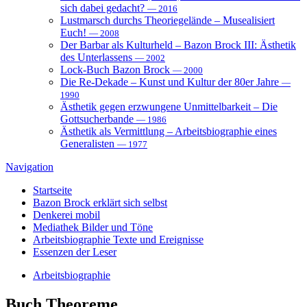
sich dabei gedacht?
— 2016
Lustmarsch durchs Theoriegelände – Musealisiert
Euch!
— 2008
Der Barbar als Kulturheld – Bazon Brock III: Ästhetik
des Unterlassens
— 2002
Lock-Buch Bazon Brock
— 2000
Die Re-Dekade – Kunst und Kultur der 80er Jahre
—
1990
Ästhetik gegen erzwungene Unmittelbarkeit – Die
Gottsucherbande
— 1986
Ästhetik als Vermittlung – Arbeitsbiographie eines
Generalisten
— 1977
Navigation
Startseite
Bazon Brock
erklärt sich selbst
Denkerei
mobil
Mediathek
Bilder und Töne
Arbeitsbiographie
Texte und Ereignisse
Essenzen
der Leser
Arbeitsbiographie
Buch
Theoreme