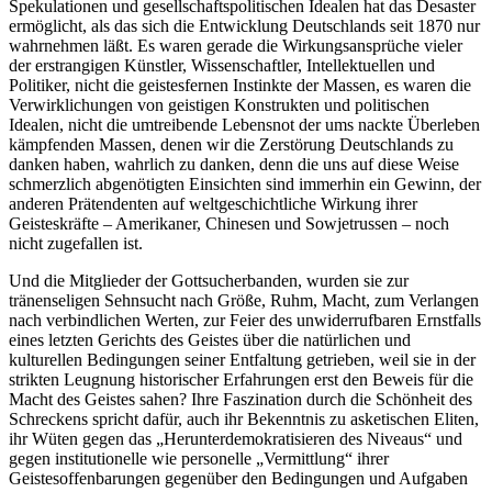
Spekulationen und gesellschaftspolitischen Idealen hat das Desaster
ermöglicht, als das sich die Entwicklung Deutschlands seit 1870 nur
wahrnehmen läßt. Es waren gerade die Wirkungsansprüche vieler
der erstrangigen Künstler, Wissenschaftler, Intellektuellen und
Politiker, nicht die geistesfernen Instinkte der Massen, es waren die
Verwirklichungen von geistigen Konstrukten und politischen
Idealen, nicht die umtreibende Lebensnot der ums nackte Überleben
kämpfenden Massen, denen wir die Zerstörung Deutschlands zu
danken haben, wahrlich zu danken, denn die uns auf diese Weise
schmerzlich abgenötigten Einsichten sind immerhin ein Gewinn, der
anderen Prätendenten auf weltgeschichtliche Wirkung ihrer
Geisteskräfte – Amerikaner, Chinesen und Sowjetrussen – noch
nicht zugefallen ist.
Und die Mitglieder der Gottsucherbanden, wurden sie zur
tränenseligen Sehnsucht nach Größe, Ruhm, Macht, zum Verlangen
nach verbindlichen Werten, zur Feier des unwiderrufbaren Ernstfalls
eines letzten Gerichts des Geistes über die natürlichen und
kulturellen Bedingungen seiner Entfaltung getrieben, weil sie in der
strikten Leugnung historischer Erfahrungen erst den Beweis für die
Macht des Geistes sahen? Ihre Faszination durch die Schönheit des
Schreckens spricht dafür, auch ihr Bekenntnis zu asketischen Eliten,
ihr Wüten gegen das „Herunterdemokratisieren des Niveaus“ und
gegen institutionelle wie personelle „Vermittlung“ ihrer
Geistesoffenbarungen gegenüber den Bedingungen und Aufgaben