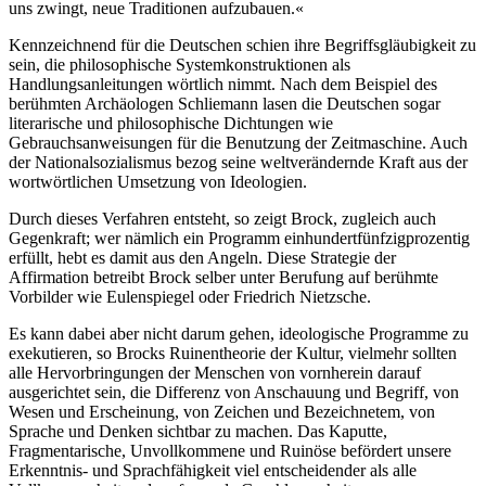
uns zwingt, neue Traditionen aufzubauen.«
Kennzeichnend für die Deutschen schien ihre Begriffsgläubigkeit zu
sein, die philosophische Systemkonstruktionen als
Handlungsanleitungen wörtlich nimmt. Nach dem Beispiel des
berühmten Archäologen Schliemann lasen die Deutschen sogar
literarische und philosophische Dichtungen wie
Gebrauchsanweisungen für die Benutzung der Zeitmaschine. Auch
der Nationalsozialismus bezog seine weltverändernde Kraft aus der
wortwörtlichen Umsetzung von Ideologien.
Durch dieses Verfahren entsteht, so zeigt Brock, zugleich auch
Gegenkraft; wer nämlich ein Programm einhundertfünfzigprozentig
erfüllt, hebt es damit aus den Angeln. Diese Strategie der
Affirmation betreibt Brock selber unter Berufung auf berühmte
Vorbilder wie Eulenspiegel oder Friedrich Nietzsche.
Es kann dabei aber nicht darum gehen, ideologische Programme zu
exekutieren, so Brocks Ruinentheorie der Kultur, vielmehr sollten
alle Hervorbringungen der Menschen von vornherein darauf
ausgerichtet sein, die Differenz von Anschauung und Begriff, von
Wesen und Erscheinung, von Zeichen und Bezeichnetem, von
Sprache und Denken sichtbar zu machen. Das Kaputte,
Fragmentarische, Unvollkommene und Ruinöse befördert unsere
Erkenntnis- und Sprachfähigkeit viel entscheidender als alle