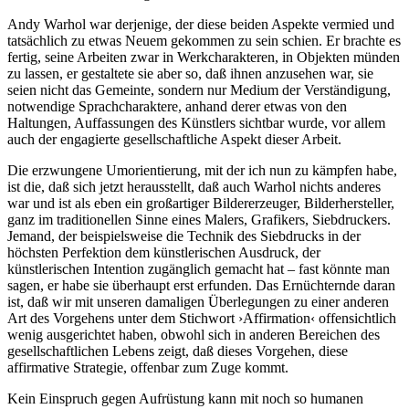
Andy Warhol war derjenige, der diese beiden Aspekte vermied und
tatsächlich zu etwas Neuem gekommen zu sein schien. Er brachte es
fertig, seine Arbeiten zwar in Werkcharakteren, in Objekten münden
zu lassen, er gestaltete sie aber so, daß ihnen anzusehen war, sie
seien nicht das Gemeinte, sondern nur Medium der Verständigung,
notwendige Sprachcharaktere, anhand derer etwas von den
Haltungen, Auffassungen des Künstlers sichtbar wurde, vor allem
auch der engagierte gesellschaftliche Aspekt dieser Arbeit.
Die erzwungene Umorientierung, mit der ich nun zu kämpfen habe,
ist die, daß sich jetzt herausstellt, daß auch Warhol nichts anderes
war und ist als eben ein großartiger Bildererzeuger, Bilderhersteller,
ganz im traditionellen Sinne eines Malers, Grafikers, Siebdruckers.
Jemand, der beispielsweise die Technik des Siebdrucks in der
höchsten Perfektion dem künstlerischen Ausdruck, der
künstlerischen Intention zugänglich gemacht hat – fast könnte man
sagen, er habe sie überhaupt erst erfunden. Das Ernüchternde daran
ist, daß wir mit unseren damaligen Überlegungen zu einer anderen
Art des Vorgehens unter dem Stichwort ›Affirmation‹ offensichtlich
wenig ausgerichtet haben, obwohl sich in anderen Bereichen des
gesellschaftlichen Lebens zeigt, daß dieses Vorgehen, diese
affirmative Strategie, offenbar zum Zuge kommt.
Kein Einspruch gegen Aufrüstung kann mit noch so humanen