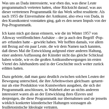
Was uns an Dada interessierte, war eben das, was diese Leute
programmatisch vertreten hatten, ohne Rücksicht darauf, was aus
dieser vertretenen Programmatik für das Werk selbst resultierte. Als
nach 1955 die Einvernahme der Antikunst, also etwa von Dada, in
den Kunstkontext vonstatten ging, gab es den neuen Impuls von der
Pop-Programmatik.
Ich kann mich gut daran erinnern, wie die im Winter 1957 von
Alloway veröffentlichten Aufsätze – der ja auch den Begriff ›Pop-
art‹ erfunden hatte – gewirkt haben. Wir hofften damals, vor allem
mit Bezug auf ein paar Leute, die wir dem Namen nach kannten,
daß dieses Mal die Entwicklung aufgrund einer anderen Haltung,
einer anderen Auffassung der Künstler nicht das gleiche Schicksal
haben würde, wie es die großen Antikunstbewegungen im ersten
Viertel des Jahrhunderts und in der Geschichte noch weiter zurück
erlitten hatten.
Dazu gehörte, daß man ganz deutlich zwischen solchen Leuten der
Bewegung unterschied, die ihre Arbeitsweisen gleichsam ›getarnt‹
nur als eine Produktion von Kunstwerken ausgaben, die sich der
Programmatik anschlossen, in Wahrheit aber an nichts anderem
interessiert waren als an der Entwicklung ihres Œuvres und
denjenigen, die diese Programmatik nur übernahmen und sie jenseits
wirklich konkreter künstlerischer Haltungen sozusagen als
feuilletonistische Ideologie vertraten.