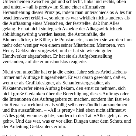
Unterscheiden zwischen gut und schlecht, links und rechts, oben
und unten – »all is pretty« im Sinne einer affirmativen
Heraushebung dieses Prinzips, indem man unterschiedslos Alles für
beachtenswert erklärt –, sondern es war wirklich nichts anderes als
die Auffassung eines Menschen, der feststellte, daß ihm Alles
gelang. Er hat nicht strategisch Aspekte der Alltagswirklichkeit
abbildungswürdig werden lassen, die Autounfälle, die
Blumenstücke, die Kühe, die Popstars etc., sondern sie wurden ihm
mehr oder weniger von einem seiner Mitarbeiter, Mentoren, von
Henry Geldzahler vorgesetzt, und er hat sie wie ein guter
Handwerker abgearbeitet. Er hat sie als Aufgabenstellung
verstanden, auf die er umstandslos reagierte.
Nicht von ungefähr hat er ja die ersten Jahre seines Arbeitslebens
immer auf Aufträge hingearbeitet. Er war daran gewöhnt, daß er,
wenn er als Grafikdesigner, als Schaufenstergestalter, als
Plakatentwerfer einen Auftrag bekam, den ernst zu nehmen, sich
nicht große Gedanken über die Berechtigung dieses Auftrags oder
die Intentionen des Auftraggebers zu machen, sondern ihn fast wie
ein Renaissancekünstler als völlig selbstverständlich anzunehmen
und ihn auszuführen. – »All is pretty« hieß eben nicht affirmativ:
»Alles geht, wenn es geht«, sondern in der Tat: »Alles geht, da es
geht«. Und das war, was er vor allen Dingen unter dem Schutz und
der Anleitung Geldzahlers erfuhr.