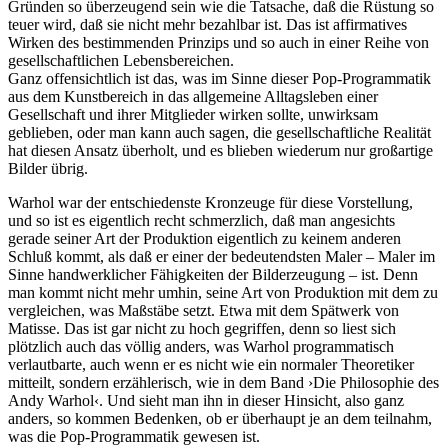
Gründen so überzeugend sein wie die Tatsache, daß die Rüstung so
teuer wird, daß sie nicht mehr bezahlbar ist. Das ist affirmatives
Wirken des bestimmenden Prinzips und so auch in einer Reihe von
gesellschaftlichen Lebensbereichen.
Ganz offensichtlich ist das, was im Sinne dieser Pop-Programmatik
aus dem Kunstbereich in das allgemeine Alltagsleben einer
Gesellschaft und ihrer Mitglieder wirken sollte, unwirksam
geblieben, oder man kann auch sagen, die gesellschaftliche Realität
hat diesen Ansatz überholt, und es blieben wiederum nur großartige
Bilder übrig.
Warhol war der entschiedenste Kronzeuge für diese Vorstellung,
und so ist es eigentlich recht schmerzlich, daß man angesichts
gerade seiner Art der Produktion eigentlich zu keinem anderen
Schluß kommt, als daß er einer der bedeutendsten Maler – Maler im
Sinne handwerklicher Fähigkeiten der Bilderzeugung – ist. Denn
man kommt nicht mehr umhin, seine Art von Produktion mit dem zu
vergleichen, was Maßstäbe setzt. Etwa mit dem Spätwerk von
Matisse. Das ist gar nicht zu hoch gegriffen, denn so liest sich
plötzlich auch das völlig anders, was Warhol programmatisch
verlautbarte, auch wenn er es nicht wie ein normaler Theoretiker
mitteilt, sondern erzählerisch, wie in dem Band ›Die Philosophie des
Andy Warhol‹. Und sieht man ihn in dieser Hinsicht, also ganz
anders, so kommen Bedenken, ob er überhaupt je an dem teilnahm,
was die Pop-Programmatik gewesen ist.