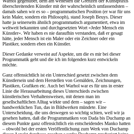
Warhol gegenüber, dem am weitesten die Grenzen der Kunstpraxis
überschreitenden Künstler mit der wahrscheinlich umfassendsten –
damals sahen wir es so – programmatischen Position (er war für uns
kein Maler, sondern ein Philosoph), stand Joseph Beuys. Dieser
hatte ja seinerseits ähnlich programmatisch argumentiert, etwa im
weltweit bekannten und durchgesetzten Wort »Jeder Mensch ein
Künstler«. Wir haben es nie daraufhin verstanden, daß er gesagt
hätte, jeder Mensch ist ein Maler oder ein Zeichner oder ein
Plastiker, sondern eben ein Künstler.
Dieser Gedanke verweist auf Aspekte, um die es mir bei dieser
Programmatik geht und die ich im folgenden kurz entwickeln
möchte.
Ganz offensichtlich ist ein Unterschied gesetzt zwischen dem
Künstlersein und dem Herstellen von Gemälden, Zeichnungen,
Plastiken, Grafiken etc. Auch bei Warhol war es für uns in erster
Linie die Herausarbeitung dieses Unterschieds zwischen
künstlerischen Verhaltensweisen, mit denen man im
gesellschaftlichen Alltag wirkte und dem – sagen wir –
handwerklichen Tun, das in Bildwerken mündete. Eine
Unterscheidung, die uns deswegen so wichtig schien, weil wir ja
gesehen hatten, daß die Programmatiken von Dada bis Duchamp an
diesem Punkte ganz offensichtlich ein entscheidendes Manko hatten
– obwohl bei der ersten Veröffentlichung zum Werk von Duchamp