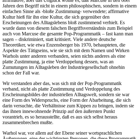
affirmative, aber das Unglück wollte es, daß Marcuse in den 60er
Jahren den Begriff nicht in einem philosophischen, sondern in einem
einfachen Sinne als ›bloße Zustimmung‹ verwendete; affirmative
Kultur hieß für ihn eine Kultur, die sich gegenüber den
Erscheinungen des Alltagslebens bloß zustimmend verhielt. Es
wurde dann von diesem falschen Begriffsverständnis zum Beispiel
auch von Marcuse die gesamte Pop-Programmatik – fast kann man
sagen – diskriminiert, statt kritisiert. Viele andere deutsche
Theoretiker, wie etwa Enzensberger bis 1970, behaupteten, die
Aspekte des Tätigseins, wie sie sich mit dem Namen und Wirken
Warhols unter anderen verbanden, seien nichts anderes als eine
platte Zustimmung, ja eine Verdoppelung dessen, was an
Zumutungen im Alltagsleben der Industriegesellschaft ohnehin
schon der Fall war.
Wir verstanden aber das, was sich mit der Pop-Programmatik
verband, nicht als platte Zustimmung und Verdoppelung des
Erscheinungsbildes der industriellen Alltagswelt, sondern sie war
eine Form des Widerspruchs, eine Form der Abarbeitung, die sich
darin versuchte, die Verhältnisse zum Kippen zu bringen, indem sie
das ihnen innewohnende Prinzip auf den äußersten Punkt
vorantrieb, es so herausstellte, daß es aus sich selbst heraus
zusammenbrechen mußte.
Warhol war, vor allem auf der Ebene seiner wortsprachlichen
Äußerungen, eine der wichtigsten Personen, die diese Programmatik