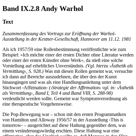
Band IX.2.8
Andy Warhol
Text
Zusammenfassung des Vortrags zur Eröffnung der Warhol-
Ausstellung in der Kestner-Gesellschaft, Hannover am 11.12. 1981
Als ich 1957/59 eine Rollenbestimmung veröffentlichte wie zum
Beispiel: »Ich möchte einer der ersten Dichter ohne Literatur werden
oder einer der ersten Künstler ohne Werk«, da stieß eine solche
Vorstellung auf erhebliches Unverständnis.
(Vgl. hierzu ›Ästhetik als
Vermittlung‹, S. 928.)
Was mit diesen Rollen gemeint war, versuchte
ich dann auf Bereiche auszudehnen, die über den der Kunst
hinausgingen und was als eine Handlungsanleitung unter dem
Stichwort ›Affirmation‹
(›Strategie der Affirmation‹ vgl. in: ›Ästhetik
als Vermittlung‹, Band I, Teil 4 und Band VIII, S. 288-98)
verdeutlicht werden sollte. Gemeint war Symptomverordnung als
eine therapeutische Vorgehensweise.
Die Pop-Bewegung war – schon mit den ersten Programmatiken
von Hamilton und Alloway 1956/57 in der Ausstellung ›This is
tomorrow‹ – ausgerichtet auf diese Haltung gegenüber dem, was
einem veränderungswürdig erschien. Diese Haltung war eine