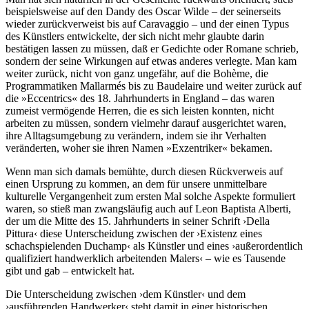
beispielsweise auf den Dandy des Oscar Wilde – der seinerseits
wieder zurückverweist bis auf Caravaggio – und der einen Typus
des Künstlers entwickelte, der sich nicht mehr glaubte darin
bestätigen lassen zu müssen, daß er Gedichte oder Romane schrieb,
sondern der seine Wirkungen auf etwas anderes verlegte. Man kam
weiter zurück, nicht von ganz ungefähr, auf die Bohème, die
Programmatiken Mallarmés bis zu Baudelaire und weiter zurück auf
die »Eccentrics« des 18. Jahrhunderts in England – das waren
zumeist vermögende Herren, die es sich leisten konnten, nicht
arbeiten zu müssen, sondern vielmehr darauf ausgerichtet waren,
ihre Alltagsumgebung zu verändern, indem sie ihr Verhalten
veränderten, woher sie ihren Namen »Exzentriker« bekamen.
Wenn man sich damals bemühte, durch diesen Rückverweis auf
einen Ursprung zu kommen, an dem für unsere unmittelbare
kulturelle Vergangenheit zum ersten Mal solche Aspekte formuliert
waren, so stieß man zwangsläufig auch auf Leon Baptista Alberti,
der um die Mitte des 15. Jahrhunderts in seiner Schrift ›Della
Pittura‹ diese Unterscheidung zwischen der ›Existenz eines
schachspielenden Duchamp‹ als Künstler und eines ›außerordentlich
qualifiziert handwerklich arbeitenden Malers‹ – wie es Tausende
gibt und gab – entwickelt hat.
Die Unterscheidung zwischen ›dem Künstler‹ und dem
›ausführenden Handwerker‹ steht damit in einer historischen