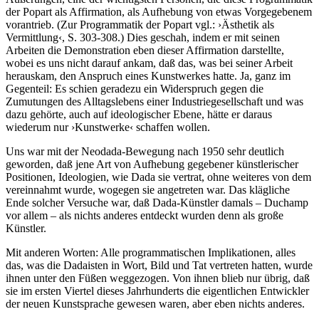
der Popart als Affirmation, als Aufhebung von etwas Vorgegebenem
vorantrieb. (Zur Programmatik der Popart vgl.: ›Ästhetik als
Vermittlung‹, S. 303-308.) Dies geschah, indem er mit seinen
Arbeiten die Demonstration eben dieser Affirmation darstellte,
wobei es uns nicht darauf ankam, daß das, was bei seiner Arbeit
herauskam, den Anspruch eines Kunstwerkes hatte. Ja, ganz im
Gegenteil: Es schien geradezu ein Widerspruch gegen die
Zumutungen des Alltagslebens einer Industriegesellschaft und was
dazu gehörte, auch auf ideologischer Ebene, hätte er daraus
wiederum nur ›Kunstwerke‹ schaffen wollen.
Uns war mit der Neodada-Bewegung nach 1950 sehr deutlich
geworden, daß jene Art von Aufhebung gegebener künstlerischer
Positionen, Ideologien, wie Dada sie vertrat, ohne weiteres von dem
vereinnahmt wurde, wogegen sie angetreten war. Das klägliche
Ende solcher Versuche war, daß Dada-Künstler damals – Duchamp
vor allem – als nichts anderes entdeckt wurden denn als große
Künstler.
Mit anderen Worten: Alle programmatischen Implikationen, alles
das, was die Dadaisten in Wort, Bild und Tat vertreten hatten, wurde
ihnen unter den Füßen weggezogen. Von ihnen blieb nur übrig, daß
sie im ersten Viertel dieses Jahrhunderts die eigentlichen Entwickler
der neuen Kunstsprache gewesen waren, aber eben nichts anderes.