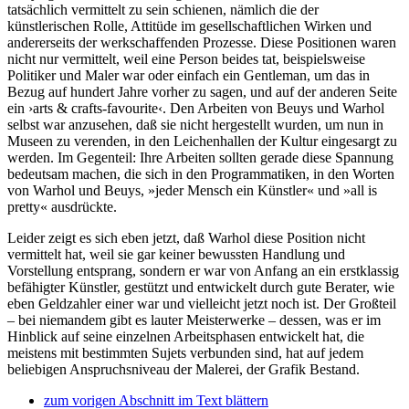
tatsächlich vermittelt zu sein schienen, nämlich die der
künstlerischen Rolle, Attitüde im gesellschaftlichen Wirken und
andererseits der werkschaffenden Prozesse. Diese Positionen waren
nicht nur vermittelt, weil eine Person beides tat, beispielsweise
Politiker und Maler war oder einfach ein Gentleman, um das in
Bezug auf hundert Jahre vorher zu sagen, und auf der anderen Seite
ein ›arts & crafts-favourite‹. Den Arbeiten von Beuys und Warhol
selbst war anzusehen, daß sie nicht hergestellt wurden, um nun in
Museen zu verenden, in den Leichenhallen der Kultur eingesargt zu
werden. Im Gegenteil: Ihre Arbeiten sollten gerade diese Spannung
bedeutsam machen, die sich in den Programmatiken, in den Worten
von Warhol und Beuys, »jeder Mensch ein Künstler« und »all is
pretty« ausdrückte.
Leider zeigt es sich eben jetzt, daß Warhol diese Position nicht
vermittelt hat, weil sie gar keiner bewussten Handlung und
Vorstellung entsprang, sondern er war von Anfang an ein erstklassig
befähigter Künstler, gestützt und entwickelt durch gute Berater, wie
eben Geldzahler einer war und vielleicht jetzt noch ist. Der Großteil
– bei niemandem gibt es lauter Meisterwerke – dessen, was er im
Hinblick auf seine einzelnen Arbeitsphasen entwickelt hat, die
meistens mit bestimmten Sujets verbunden sind, hat auf jedem
beliebigen Anspruchsniveau der Malerei, der Grafik Bestand.
zum vorigen Abschnitt im Text blättern