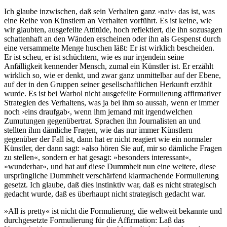
Ich glaube inzwischen, daß sein Verhalten ganz ›naiv‹ das ist, was
eine Reihe von Künstlern an Verhalten vorführt. Es ist keine, wie
wir glaubten, ausgefeilte Attitüde, hoch reflektiert, die ihn sozusagen
schattenhaft an den Wänden erscheinen oder ihn als Gespenst durch
eine versammelte Menge huschen läßt: Er ist wirklich bescheiden.
Er ist scheu, er ist schüchtern, wie es nur irgendein seine
Anfälligkeit kennender Mensch, zumal ein Künstler ist. Er erzählt
wirklich so, wie er denkt, und zwar ganz unmittelbar auf der Ebene,
auf der in den Gruppen seiner gesellschaftlichen Herkunft erzählt
wurde. Es ist bei Warhol nicht ausgefeilte Formulierung affirmativer
Strategien des Verhaltens, was ja bei ihm so aussah, wenn er immer
noch ›eins draufgab‹, wenn ihm jemand mit irgendwelchen
Zumutungen gegenübertrat. Sprachen ihn Journalisten an und
stellten ihm dämliche Fragen, wie das nur immer Künstlern
gegenüber der Fall ist, dann hat er nicht reagiert wie ein normaler
Künstler, der dann sagt: »also hören Sie auf, mir so dämliche Fragen
zu stellen«, sondern er hat gesagt: »besonders interessant«,
»wunderbar«, und hat auf diese Dummheit nun eine weitere, diese
ursprüngliche Dummheit verschärfend klarmachende Formulierung
gesetzt. Ich glaube, daß dies instinktiv war, daß es nicht strategisch
gedacht wurde, daß es überhaupt nicht strategisch gedacht war.
»All is pretty« ist nicht die Formulierung, die weltweit bekannte und
durchgesetzte Formulierung für die Affirmation: Laß das