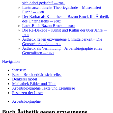
sich dabei gedacht?
— 2016
Lustmarsch durchs Theoriegelände – Musealisiert
Euch!
— 2008
Der Barbar als Kulturheld – Bazon Brock III: Ästhetik
des Unterlassens
— 2002
Lock-Buch Bazon Brock
— 2000
Die Re-Dekade – Kunst und Kultur der 80er Jahre
—
1990
Ästhetik gegen erzwungene Unmittelbarkeit – Die
Gottsucherbande
— 1986
Ästhetik als Vermittlung – Arbeitsbiographie eines
Generalisten
— 1977
Navigation
Startseite
Bazon Brock
erklärt sich selbst
Denkerei
mobil
Mediathek
Bilder und Töne
Arbeitsbiographie
Texte und Ereignisse
Essenzen
der Leser
Arbeitsbiographie
Buch
Ästhetik gegen erzwungene