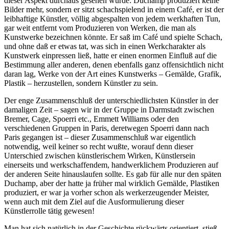
dieser Aspekt durchaus gesehen wurde: Duchamp produziert keine
Bilder mehr, sondern er sitzt schachspielend in einem Café, er ist der
leibhaftige Künstler, völlig abgespalten von jedem werkhaften Tun,
gar weit entfernt vom Produzieren von Werken, die man als
Kunstwerke bezeichnen könnte. Er saß im Café und spielte Schach,
und ohne daß er etwas tat, was sich in einen Werkcharakter als
Kunstwerk einpressen ließ, hatte er einen enormen Einfluß auf die
Bestimmung aller anderen, denen ebenfalls ganz offensichtlich nicht
daran lag, Werke von der Art eines Kunstwerks – Gemälde, Grafik,
Plastik – herzustellen, sondern Künstler zu sein.
Der enge Zusammenschluß der unterschiedlichsten Künstler in der
damaligen Zeit – sagen wir in der Gruppe in Darmstadt zwischen
Bremer, Cage, Spoerri etc., Emmett Williams oder den
verschiedenen Gruppen in Paris, deretwegen Spoerri dann nach
Paris gegangen ist – dieser Zusammenschluß war eigentlich
notwendig, weil keiner so recht wußte, worauf denn dieser
Unterschied zwischen künstlerischem Wirken, Künstlersein
einerseits und werkschaffendem, handwerklichem Produzieren auf
der anderen Seite hinauslaufen sollte. Es gab für alle nur den späten
Duchamp, aber der hatte ja früher mal wirklich Gemälde, Plastiken
produziert, er war ja vorher schon als werkerzeugender Meister,
wenn auch mit dem Ziel auf die Ausformulierung dieser
Künstlerrolle tätig gewesen!
Man hat sich natürlich in der Geschichte rückwärts orientiert, stieß