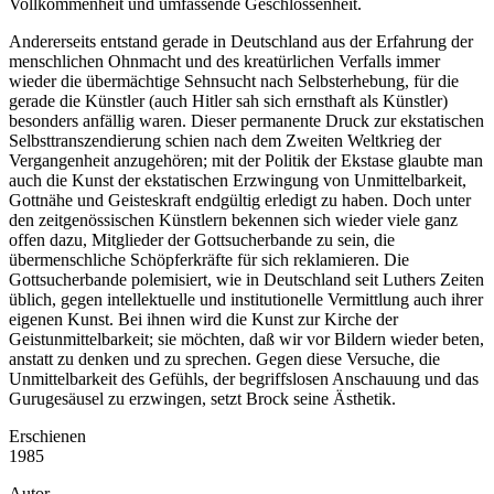
Vollkommenheit und umfassende Geschlossenheit.
Andererseits entstand gerade in Deutschland aus der Erfahrung der
menschlichen Ohnmacht und des kreatürlichen Verfalls immer
wieder die übermächtige Sehnsucht nach Selbsterhebung, für die
gerade die Künstler (auch Hitler sah sich ernsthaft als Künstler)
besonders anfällig waren. Dieser permanente Druck zur ekstatischen
Selbsttranszendierung schien nach dem Zweiten Weltkrieg der
Vergangenheit anzugehören; mit der Politik der Ekstase glaubte man
auch die Kunst der ekstatischen Erzwingung von Unmittelbarkeit,
Gottnähe und Geisteskraft endgültig erledigt zu haben. Doch unter
den zeitgenössischen Künstlern bekennen sich wieder viele ganz
offen dazu, Mitglieder der Gottsucherbande zu sein, die
übermenschliche Schöpferkräfte für sich reklamieren. Die
Gottsucherbande polemisiert, wie in Deutschland seit Luthers Zeiten
üblich, gegen intellektuelle und institutionelle Vermittlung auch ihrer
eigenen Kunst. Bei ihnen wird die Kunst zur Kirche der
Geistunmittelbarkeit; sie möchten, daß wir vor Bildern wieder beten,
anstatt zu denken und zu sprechen. Gegen diese Versuche, die
Unmittelbarkeit des Gefühls, der begriffslosen Anschauung und das
Gurugesäusel zu erzwingen, setzt Brock seine Ästhetik.
Erschienen
1985
Autor