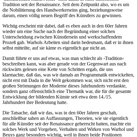
Tradition seit der Renaissance. Seit dem Zeitpunkt also, wo es um
die Nobilitierung des Handwerkerseins ging, beziehungsweise
darum, einen völlig neuen Begriff des Künstlers zu gewinnen.
Wichtig erscheint mir dabei, daß es eben auch in den 60er Jahren
wieder um eine Suche nach der Begründung einer solchen
Unterscheidung zwischen Künstlersein und werkschaffendem
Prozeß gab. Warhols Arbeiten sind darin bedeutsam, daß er in ihnen
selbst mitteilte, auf sie käme es eigentlich gar nicht an.
Damit führte er uns auf etwas, was man schlecht als ›Tradition‹
beschreiben kann, was aber gerade von der Gegenwart aus nach
rückwärts gelesen eine Kette von Schritten ergab, die uns
klarmachte, daß das, was wir damals an Programmatik entwickelten,
nicht erst mit Dada in die Welt gekommen war, sich nicht erst den
großen Strömungen der Moderne dieses Jahrhunderts verdankte,
sondern ganz offensichtlich eine Thematik war, die für die gesamte
Entwicklung der bildenden Künste seit etwa dem 14./15.
Jahrhundert ihre Bedeutung hatte.
Die Tatsache, daß wir das, was in den 60er Jahren geschah,
anschließbar sahen an Auffassungen, Theorien, wie sie eigentlich
für alle Künstler seit der Renaissance geherrscht hatten, machte ein
solches Werk und Vorgehen, Verhalten und Wirken von Warhol und
Beuys ganz besonders wichtig, weil in ihnen beide Positionen