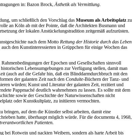
ntragungen in: Bazon Brock,
Ästhetik als Vermittlung.
tlung, um schließlich den Vorschlag das
M
useum als Arbeitsplatz
zu
olle an Köln ab mit der Pointe, daß die Architekten Busmann und
etzung der lokalen Anstückelungstradition zeitgemäß aufzurüsten.
Kunstgeschichte nach dem Motto
Rettung der Historie durch das Leben
, auch den Kunstinteressierten in Grüppchen für einige Wochen das
chen Rahmenbedingungen der Epochen und Gesellschaften sinnvoll
n historischen Lebensumgebungen zur Verfügung stellen, damit man
 Zeit (auch auf die Gefahr hin, daß ein Blinddarmdurchbruch mit den
sformen der galanten Zeit nach den
Conduite
-Büchern der Tanz- und
eren würden; Kunst und Literatur der galanten Zeit, rezitiert und
endete Pappmaché deutlich wahrnehmen zu lassen. Es sollte mit dem
chichte sowie der Geschichte der Naturwissenschaften nicht
lplatz oder Kunstkultplatz, zu initiieren vermochten.
u bringen, auf dem die Künstler selbst arbeiten, damit eine
hrieben hatte, überhaupt möglich würde. Für die documenta 4, 1968,
tverantwortlichen Patienten.
ng bei Rotwein und nackten Weibern, sondern als harte Arbeit bis