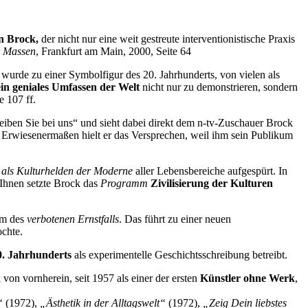
n Brock,
der nicht nur eine weit gestreute interventionistische Praxis
r Massen
, Frankfurt am Main, 2000, Seite 64
wurde zu einer Symbolfigur des 20. Jahrhunderts, von vielen als
ein geniales Umfassen der Welt
nicht nur zu demonstrieren, sondern
e 107 ff.
eiben Sie bei uns“ und sieht dabei direkt dem n-tv-Zuschauer Brock
Erwiesenermaßen hielt er das Versprechen, weil ihm sein Publikum
als Kulturhelden der Moderne
aller Lebensbereiche aufgespürt. In
. Ihnen setzte Brock das
Programm
Zivilisierung der Kulturen
em des
verbotenen Ernstfalls
. Das führt zu einer neuen
ochte.
0. Jahrhunderts
als experimentelle Geschichtsschreibung betreibt.
on vornherein, seit 1957 als einer der ersten
Künstler ohne Werk
,
n“
(1972),
„Ästhetik in der Alltagswelt“
(1972),
„Zeig Dein liebstes