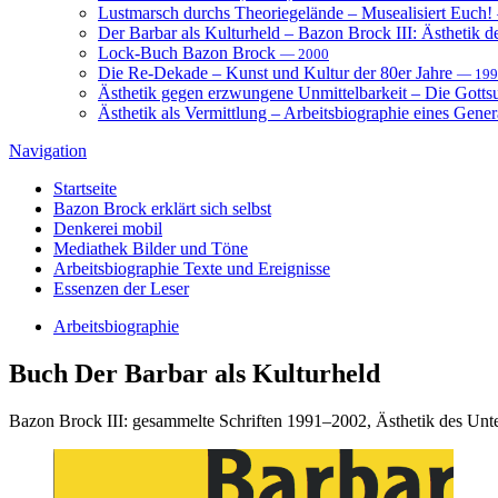
Lustmarsch durchs Theoriegelände – Musealisiert Euch!
Der Barbar als Kulturheld – Bazon Brock III: Ästhetik d
Lock-Buch Bazon Brock
— 2000
Die Re-Dekade – Kunst und Kultur der 80er Jahre
— 199
Ästhetik gegen erzwungene Unmittelbarkeit – Die Gott
Ästhetik als Vermittlung – Arbeitsbiographie eines Gener
Navigation
Startseite
Bazon Brock
erklärt sich selbst
Denkerei
mobil
Mediathek
Bilder und Töne
Arbeitsbiographie
Texte und Ereignisse
Essenzen
der Leser
Arbeitsbiographie
Buch
Der Barbar als Kulturheld
Bazon Brock III: gesammelte Schriften 1991–2002, Ästhetik des Unter