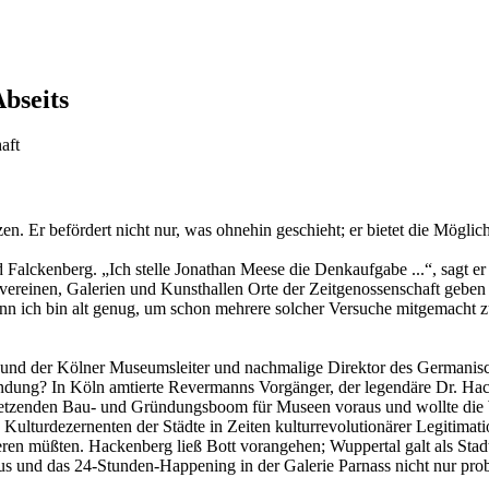
Abseits
aft
zen. Er befördert nicht nur, was ohnehin geschieht; er bietet die Möglic
Falckenberg. „Ich stelle Jonathan Meese die Denkaufgabe ...“, sagt er
nstvereinen, Galerien und Kunsthallen Orte der Zeitgenossenschaft geb
enn ich bin alt genug, um schon mehrere solcher Versuche mitgemacht z
 und der Kölner Museumsleiter und nachmalige Direktor des Germanisc
dung? In Köln amtierte Revermanns Vorgänger, der legendäre Dr. Hacken
setzenden Bau- und Gründungsboom für Museen voraus und wollte die 
ulturdezernenten der Städte in Zeiten kulturrevolutionärer Legitimati
en müßten. Hackenberg ließ Bott vorangehen; Wuppertal galt als Stadt
s und das 24-Stunden-Happening in der Galerie Parnass nicht nur proble