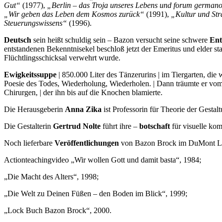
Gut“
(1977),
„Berlin – das Troja unseres Lebens und forum germa
„Wir geben das Leben dem Kosmos zurück“
(1991),
„Kultur und Str
Steuerungswissens“
(1996).
Deutsch
sein heißt schuldig sein – Bazon versucht seine schwere
Ent
entstandenen Bekenntnisekel beschloß jetzt der Emeritus und elder s
Flüchtlingsschicksal verwehrt wurde.
Ewigkeitssuppe
| 850.000 Liter des Tänzerurins | im Tiergarten, di
Poesie des Todes, Wiederholung, Wiederholen. | Dann träumte er vom
Chirurgen, | der ihn bis auf die Knochen blamierte.
Die Herausgeberin
Anna Zika
ist Professorin für Theorie der Gestal
Die Gestalterin
Gertrud Nolte
führt ihre –
botschaft
für visuelle ko
Noch lieferbare
Veröffentlichungen
von Bazon Brock im DuMont Lit
Actionteachingvideo „Wir wollen Gott und damit basta“, 1984;
„Die Macht des Alters“, 1998;
„Die Welt zu Deinen Füßen – den Boden im Blick“, 1999;
„Lock Buch Bazon Brock“, 2000.