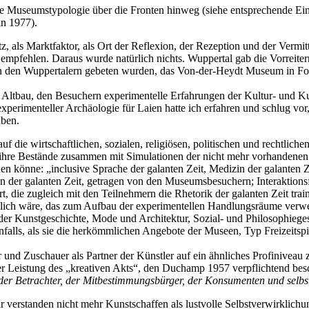
e Museumstypologie über die Fronten hinweg (siehe entsprechende Ei
ln 1977).
z, als Marktfaktor, als Ort der Reflexion, der Rezeption und der Vermit
pfehlen. Daraus wurde natürlich nichts. Wuppertal gab die Vorreiterr
den Wuppertalern gebeten wurden, das Von-der-Heydt Museum in Forts
r Altbau, den Besuchern experimentelle Erfahrungen der Kultur- und 
erimenteller Archäologie für Laien hatte ich erfahren und schlug vor
uben.
f die wirtschaftlichen, sozialen, religiösen, politischen und rechtli
n ihre Bestände zusammen mit Simulationen der nicht mehr vorhandene
nden könne: „inclusive Sprache der galanten Zeit, Medizin der galanten
en der galanten Zeit, getragen von den Museumsbesuchern; Interaktion
die zugleich mit den Teilnehmern die Rhetorik der galanten Zeit traini
inlich wäre, das zum Aufbau der experimentellen Handlungsräume verw
der Kunstgeschichte, Mode und Architektur, Sozial- und Philosophieges
nfalls, als sie die herkömmlichen Angebote der Museen, Typ Freizeitspie
 und Zuschauer als Partner der Künstler auf ein ähnliches Profiniveau z
 Leistung des „kreativen Akts“, den Duchamp 1957 verpflichtend besc
 der Betrachter, der Mitbestimmungsbürger, der Konsumenten und selbs
 verstanden nicht mehr Kunstschaffen als lustvolle Selbstverwirklichu