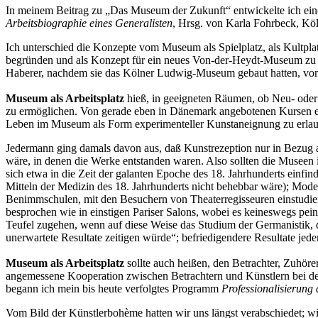
In meinem Beitrag zu „Das Museum der Zukunft“ entwickelte ich ein
Arbeitsbiographie eines Generalisten
, Hrsg. von Karla Fohrbeck, Kö
Ich unterschied die Konzepte vom Museum als Spielplatz, als Kultplat
begründen und als Konzept für ein neues Von-der-Heydt-Museum zu em
Haberer, nachdem sie das Kölner Ludwig-Museum gebaut hatten, von 
Museum als Arbeitsplatz
hieß, in geeigneten Räumen, ob Neu- ode
zu ermöglichen. Von gerade eben in Dänemark angebotenen Kursen exp
Leben im Museum als Form experimenteller Kunstaneignung zu erla
Jedermann ging damals davon aus, daß Kunstrezeption nur in Bezug au
wäre, in denen die Werke entstanden waren. Also sollten die Musee
sich etwa in die Zeit der galanten Epoche des 18. Jahrhunderts einfi
Mitteln der Medizin des 18. Jahrhunderts nicht behebbar wäre); Mod
Benimmschulen, mit den Besuchern von Theaterregisseuren einstudiert, 
besprochen wie in einstigen Pariser Salons, wobei es keineswegs pe
Teufel zugehen, wenn auf diese Weise das Studium der Germanistik, 
unerwartete Resultate zeitigen würde“; befriedigendere Resultate jede
Museum als Arbeitsplatz
sollte auch heißen, den Betrachter, Zuhörer
angemessene Kooperation zwischen Betrachtern und Künstlern bei der
begann ich mein bis heute verfolgtes Programm
Professionalisierung
Vom Bild der Künstlerbohème hatten wir uns längst verabschiedet; wir