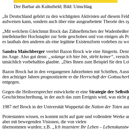
Der Barbar als Kulturheld; Bild: Umschlag
„In Deutschland gehört zu den wichtigsten Aktivisten auf diesem Fel
aufweisen kann, sondern auch über eine ausgearbeitete Theorie des s
„Mit welchem Gleichmut Brock das Zähnefletschen der Wadenbeißer ert
intellektueller Hochstapler zur Seite geschoben und von einigen als 
es lauthals den anderen als eine legitime Existenzform vorleben zu w
Sandra Maischberger
verehrt Bazon Brock wie eine Jüngerin. Denn t
ins Auge. Also gut denn:
„solange ich hier bin, stirbt keiner“
, versic
tatsächlich vorbehaltlos glaubte. „Dies Ihnen zum Beispiel für den L
Bazon Brock hat in den vergangenen Jahrzehnten mit Schriften, Ausst
den achtziger Jahren prognostizierte er die
Herrschaft der Gottsuche
entgegen.
Gegen die Heilsversprecher entwickelte er eine
Strategie der Selbst
Geschichtsschreibung, in der auch das zum Ereignis wird, was nicht g
1987 rief Brock in der Universität Wuppertal die
Nation der Toten
aus
Protestanten wissen, es kommt nicht auf gute und vollendete Werke a
aber mit bewegenden Visionen, die von vielen
übernommen wurden; z.B.
„Ich inszeniere Ihr Leben – Lebenskunst