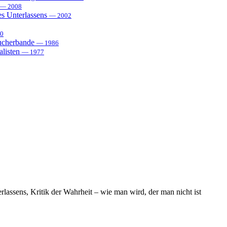
— 2008
es Unterlassens
— 2002
0
sucherbande
— 1986
alisten
— 1977
lassens, Kritik der Wahrheit – wie man wird, der man nicht ist