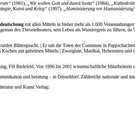
norum“
(1981),
„Wir wollen Gott und damit basta“
(1984),
„Kathedrale
ategie, Kunst und Krieg“
(1997).
„Hominisierung vor Humanisierung
deutschung
mit allen Mitteln in bisher mehr als 1.600 Veranstaltung
tageman des Theorietheaters, sein Leben als Wundergreis zu führen, da
e wurden Blütenpracht. | Er sah die Toten der Commune in Pappschachtel
 Kochen mit geheimen Mitteln | Zwerglute, Maulkat, Hebenstreu und u
tung, FH Bielefeld. Von 1996 bis 2001 wissenschaftliche Mitarbeiterin 
mmunikation und beratung – in Düsseldorf. Zahlreiche nationale und i
eratur und Kunst Verlag: