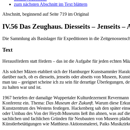
zum nächsten Abschnitt im Text blättern
Abschnitt, beginnend auf Seite 719 im Original
IV.56
Das Zeughaus. Diesseits – Jenseits – 
Die Sammlung als Basislager für Expeditionen in die Zeitgenossensch
Text
Herausfördern statt fördern – das ist die Aufgabe für jeden echten Mä
Als solcher Mäzen etabliert sich der Hamburger Kunstsammler Harald 
darüber nach, ob es diesseits, jenseits oder abseits von Museen, Ku
man tau – geeignet scheine ich zu sein für derartige Überlegungen, d
zu halten war und ist.
1967 beriefen der damalige Wuppertaler Kulturdezernent Revermann
Konferenz ein. Thema:
Das Museum der Zukunft
. Warum diese Erkun
Kunstzentrum des Westens festlegen. Hackenberg sah den später ein
oder Umbau des Von der Heydt-Museums ließ ihn ahnen, was auf die K
sachlichen und fachlichen Gründen für Neubauten von Museen plädier
Künstlerbetätigungen wie Matthieus Aktionsmalerei, Paiks Musikzirku