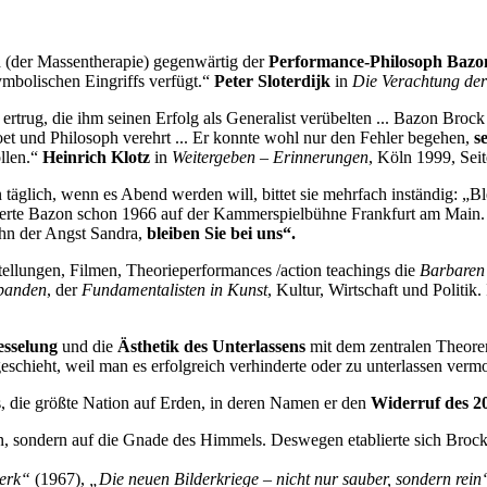
d (der Massentherapie) gegenwärtig der
Performance-Philosoph
Bazo
ymbolischen Eingriffs verfügt.“
Peter Sloterdijk
in
Die Verachtung de
rug, die ihm seinen Erfolg als Generalist verübelten ... Bazon Brock 
Poet und Philosoph verehrt ... Er konnte wohl nur den Fehler begehen,
s
ollen.“
Heinrich Klotz
in
Weitergeben – Erinnerungen
, Köln 1999, Seit
äglich, wenn es Abend werden will, bittet sie mehrfach inständig: „Bl
herte Bazon schon 1966 auf der Kammerspielbühne Frankfurt am Main. 
ohn der Angst Sandra,
bleiben Sie bei uns“.
ellungen, Filmen, Theorieperformances /action teachings die
Barbaren 
rbanden
, der
Fundamentalisten in Kunst
, Kultur, Wirtschaft und Politik
fesselung
und die
Ästhetik des Unterlassens
mit dem zentralen Theor
eschieht, weil man es erfolgreich verhinderte oder zu unterlassen verm
, die größte Nation auf Erden, in deren Namen er den
Widerruf des 2
n, sondern auf die Gnade des Himmels. Deswegen etablierte sich Brock v
werk“
(1967),
„Die neuen Bilderkriege – nicht nur sauber, sondern rei