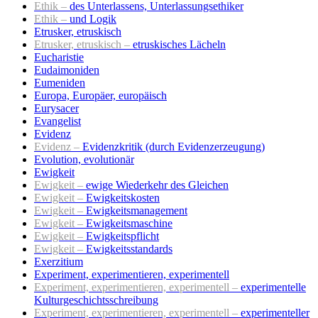
Ethik –
des Unterlassens, Unterlassungsethiker
Ethik –
und Logik
Etrusker, etruskisch
Etrusker, etruskisch –
etruskisches Lächeln
Eucharistie
Eudaimoniden
Eumeniden
Europa, Europäer, europäisch
Eurysacer
Evangelist
Evidenz
Evidenz –
Evidenzkritik (durch Evidenzerzeugung)
Evolution, evolutionär
Ewigkeit
Ewigkeit –
ewige Wiederkehr des Gleichen
Ewigkeit –
Ewigkeitskosten
Ewigkeit –
Ewigkeitsmanagement
Ewigkeit –
Ewigkeitsmaschine
Ewigkeit –
Ewigkeitspflicht
Ewigkeit –
Ewigkeitsstandards
Exerzitium
Experiment, experimentieren, experimentell
Experiment, experimentieren, experimentell –
experimentelle
Kulturgeschichtsschreibung
Experiment, experimentieren, experimentell –
experimenteller