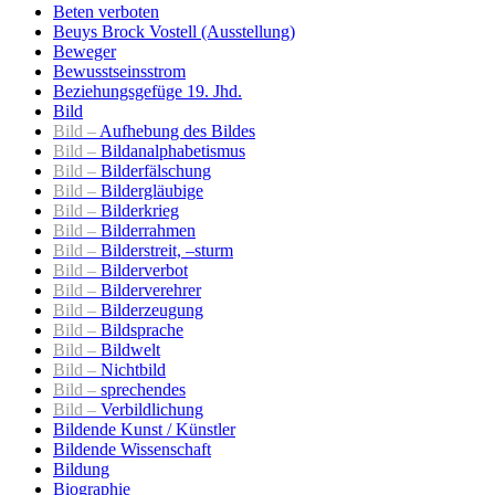
Beten verboten
Beuys Brock Vostell (Ausstellung)
Beweger
Bewusstseinsstrom
Beziehungsgefüge 19. Jhd.
Bild
Bild –
Aufhebung des Bildes
Bild –
Bildanalphabetismus
Bild –
Bilderfälschung
Bild –
Bildergläubige
Bild –
Bilderkrieg
Bild –
Bilderrahmen
Bild –
Bilderstreit, –sturm
Bild –
Bilderverbot
Bild –
Bilderverehrer
Bild –
Bilderzeugung
Bild –
Bildsprache
Bild –
Bildwelt
Bild –
Nichtbild
Bild –
sprechendes
Bild –
Verbildlichung
Bildende Kunst / Künstler
Bildende Wissenschaft
Bildung
Biographie