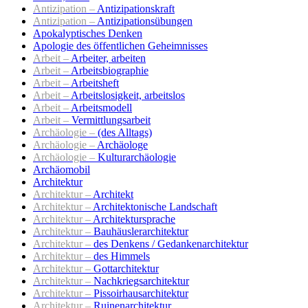
Antizipation –
Antizipationskraft
Antizipation –
Antizipationsübungen
Apokalyptisches Denken
Apologie des öffentlichen Geheimnisses
Arbeit –
Arbeiter, arbeiten
Arbeit –
Arbeitsbiographie
Arbeit –
Arbeitsheft
Arbeit –
Arbeitslosigkeit, arbeitslos
Arbeit –
Arbeitsmodell
Arbeit –
Vermittlungsarbeit
Archäologie –
(des Alltags)
Archäologie –
Archäologe
Archäologie –
Kulturarchäologie
Archäomobil
Architektur
Architektur –
Architekt
Architektur –
Architektonische Landschaft
Architektur –
Architektursprache
Architektur –
Bauhäuslerarchitektur
Architektur –
des Denkens / Gedankenarchitektur
Architektur –
des Himmels
Architektur –
Gottarchitektur
Architektur –
Nachkriegsarchitektur
Architektur –
Pissoirhausarchitektur
Architektur –
Ruinenarchitektur