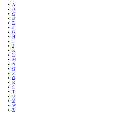
A
B
C
D
E
F
G
H
I
J
K
L
M
N
O
P
Q
R
S
T
U
V
W
Z