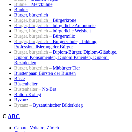
Bühne –
Merzbühne
Bunker
Bürger, bürgerlich
Bürger, bürgerlich –
Bürgerkrone
Bürger, bürgerlich –
bürgerliche Autonomie
Bürger, bürgerlich –
bürgerliche Weisheit
Bürger, bürgerlich –
Bürgermiliz
Bürger, bürgerlich –
Bürgerschule, –bildung,
Professionalisierung der Bürger
Bürger, bürgerlich –
Diplom-Bürger, Diplom-Gläubige,
Diplom-Konsumenten, Diplom-Patienten, Diplom-
Rezipienten
Bürger, bürgerlich –
Mitbürger Tier
Bürstenpaar, Bürsten der Bürsten
Büste
Büstenhalter
Büstenhalter –
No-Bra
Button-Kolleg
Byzanz
Byzanz –
Byzantinischer Bilderkrieg
C
ABC
Cabaret Voltaire, Zürich