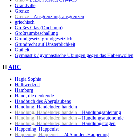
Grandville
Grenze
Grenze –
Ausgrenzung, ausgrenzen
griechisch
Großes Glas (Duchamp)
Großraumbeschallung
Grundgesetz, grundgesetzlich
Grundrecht auf Unsterblichkeit
Gutheit
Gymnastik / gymnastische Übungen gegen das Habenwollen
H
ABC
Hagia Sophia
Halbwertzeit
Hamburg
Hand, die denkende
Handbuch des Aberglaubens
Handlung, Handelnder, handeln
Handlung, Handelnder, handeln –
Handlungsanleitung
Handlung, Handelnder, handeln –
Handlungsautonomie
Handlung, Handelnder, handeln –
Handlungsfolgen
Happening, Happenist
Happening, Happenist –
24 Stunden-Happening