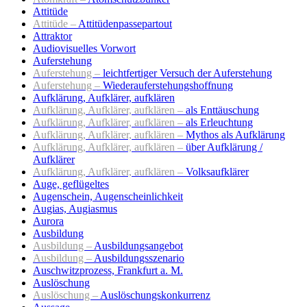
Attitüde
Attitüde –
Attitüdenpassepartout
Attraktor
Audiovisuelles Vorwort
Auferstehung
Auferstehung –
leichtfertiger Versuch der Auferstehung
Auferstehung –
Wiederauferstehungshoffnung
Aufklärung, Aufklärer, aufklären
Aufklärung, Aufklärer, aufklären –
als Enttäuschung
Aufklärung, Aufklärer, aufklären –
als Erleuchtung
Aufklärung, Aufklärer, aufklären –
Mythos als Aufklärung
Aufklärung, Aufklärer, aufklären –
über Aufklärung /
Aufklärer
Aufklärung, Aufklärer, aufklären –
Volksaufklärer
Auge, geflügeltes
Augenschein, Augenscheinlichkeit
Augias, Augiasmus
Aurora
Ausbildung
Ausbildung –
Ausbildungsangebot
Ausbildung –
Ausbildungsszenario
Auschwitzprozess, Frankfurt a. M.
Auslöschung
Auslöschung –
Auslöschungskonkurrenz