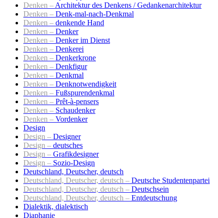
Denken –
Architektur des Denkens / Gedankenarchitektur
Denken –
Denk-mal-nach-Denkmal
Denken –
denkende Hand
Denken –
Denker
Denken –
Denker im Dienst
Denken –
Denkerei
Denken –
Denkerkrone
Denken –
Denkfigur
Denken –
Denkmal
Denken –
Denknotwendigkeit
Denken –
Fußspurendenkmal
Denken –
Prêt-à-pensers
Denken –
Schaudenker
Denken –
Vordenker
Design
Design –
Designer
Design –
deutsches
Design –
Grafikdesigner
Design –
Sozio-Design
Deutschland, Deutscher, deutsch
Deutschland, Deutscher, deutsch –
Deutsche Studentenpartei
Deutschland, Deutscher, deutsch –
Deutschsein
Deutschland, Deutscher, deutsch –
Entdeutschung
Dialektik, dialektisch
Diaphanie