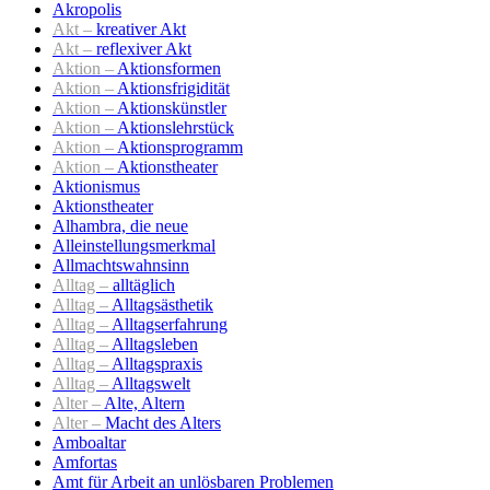
Akropolis
Akt –
kreativer Akt
Akt –
reflexiver Akt
Aktion –
Aktionsformen
Aktion –
Aktionsfrigidität
Aktion –
Aktionskünstler
Aktion –
Aktionslehrstück
Aktion –
Aktionsprogramm
Aktion –
Aktionstheater
Aktionismus
Aktionstheater
Alhambra, die neue
Alleinstellungsmerkmal
Allmachtswahnsinn
Alltag –
alltäglich
Alltag –
Alltagsästhetik
Alltag –
Alltagserfahrung
Alltag –
Alltagsleben
Alltag –
Alltagspraxis
Alltag –
Alltagswelt
Alter –
Alte, Altern
Alter –
Macht des Alters
Amboaltar
Amfortas
Amt für Arbeit an unlösbaren Problemen