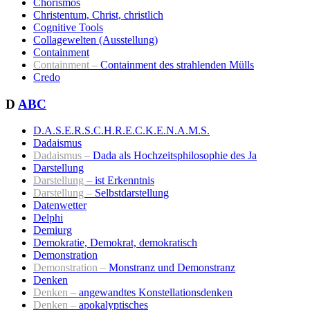
Chorismos
Christentum, Christ, christlich
Cognitive Tools
Collagewelten (Ausstellung)
Containment
Containment –
Containment des strahlenden Mülls
Credo
D
ABC
D.A.S.E.R.S.C.H.R.E.C.K.E.N.A.M.S.
Dadaismus
Dadaismus –
Dada als Hochzeitsphilosophie des Ja
Darstellung
Darstellung –
ist Erkenntnis
Darstellung –
Selbstdarstellung
Datenwetter
Delphi
Demiurg
Demokratie, Demokrat, demokratisch
Demonstration
Demonstration –
Monstranz und Demonstranz
Denken
Denken –
angewandtes Konstellationsdenken
Denken –
apokalyptisches