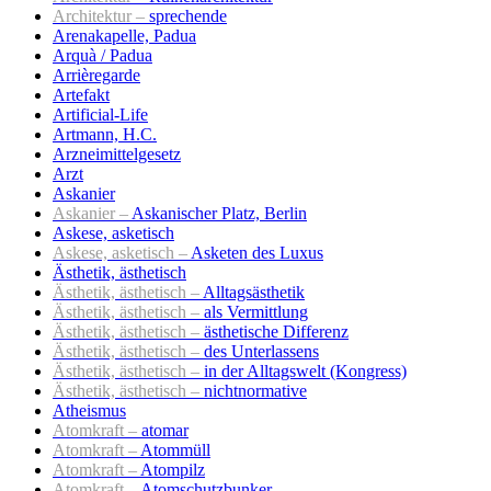
Architektur –
sprechende
Arenakapelle, Padua
Arquà / Padua
Arrièregarde
Artefakt
Artificial-Life
Artmann, H.C.
Arzneimittelgesetz
Arzt
Askanier
Askanier –
Askanischer Platz, Berlin
Askese, asketisch
Askese, asketisch –
Asketen des Luxus
Ästhetik, ästhetisch
Ästhetik, ästhetisch –
Alltagsästhetik
Ästhetik, ästhetisch –
als Vermittlung
Ästhetik, ästhetisch –
ästhetische Differenz
Ästhetik, ästhetisch –
des Unterlassens
Ästhetik, ästhetisch –
in der Alltagswelt (Kongress)
Ästhetik, ästhetisch –
nichtnormative
Atheismus
Atomkraft –
atomar
Atomkraft –
Atommüll
Atomkraft –
Atompilz
Atomkraft –
Atomschutzbunker