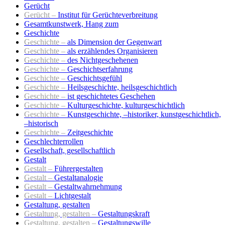
Gerücht
Gerücht –
Institut für Gerüchteverbreitung
Gesamtkunstwerk, Hang zum
Geschichte
Geschichte –
als Dimension der Gegenwart
Geschichte –
als erzählendes Organisieren
Geschichte –
des Nichtgeschehenen
Geschichte –
Geschichtserfahrung
Geschichte –
Geschichtsgefühl
Geschichte –
Heilsgeschichte, heilsgeschichtlich
Geschichte –
ist geschichtetes Geschehen
Geschichte –
Kulturgeschichte, kulturgeschichtlich
Geschichte –
Kunstgeschichte, –historiker, kunstgeschichtlich,
–historisch
Geschichte –
Zeitgeschichte
Geschlechterrollen
Gesellschaft, gesellschaftlich
Gestalt
Gestalt –
Führergestalten
Gestalt –
Gestaltanalogie
Gestalt –
Gestaltwahrnehmung
Gestalt –
Lichtgestalt
Gestaltung, gestalten
Gestaltung, gestalten –
Gestaltungskraft
Gestaltung, gestalten –
Gestaltungswille