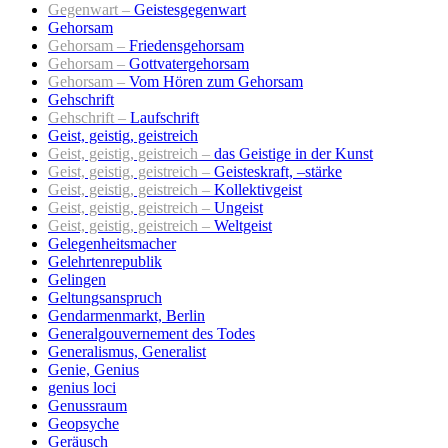
Gegenwart –
Geistesgegenwart
Gehorsam
Gehorsam –
Friedensgehorsam
Gehorsam –
Gottvatergehorsam
Gehorsam –
Vom Hören zum Gehorsam
Gehschrift
Gehschrift –
Laufschrift
Geist, geistig, geistreich
Geist, geistig, geistreich –
das Geistige in der Kunst
Geist, geistig, geistreich –
Geisteskraft, –stärke
Geist, geistig, geistreich –
Kollektivgeist
Geist, geistig, geistreich –
Ungeist
Geist, geistig, geistreich –
Weltgeist
Gelegenheitsmacher
Gelehrtenrepublik
Gelingen
Geltungsanspruch
Gendarmenmarkt, Berlin
Generalgouvernement des Todes
Generalismus, Generalist
Genie, Genius
genius loci
Genussraum
Geopsyche
Geräusch