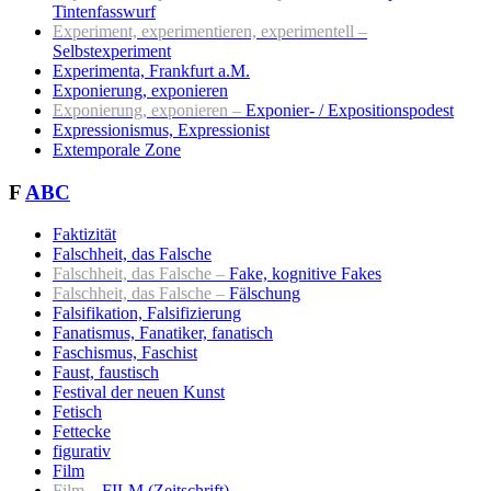
Tintenfasswurf
Experiment, experimentieren, experimentell –
Selbstexperiment
Experimenta, Frankfurt a.M.
Exponierung, exponieren
Exponierung, exponieren –
Exponier- / Expositionspodest
Expressionismus, Expressionist
Extemporale Zone
F
ABC
Faktizität
Falschheit, das Falsche
Falschheit, das Falsche –
Fake, kognitive Fakes
Falschheit, das Falsche –
Fälschung
Falsifikation, Falsifizierung
Fanatismus, Fanatiker, fanatisch
Faschismus, Faschist
Faust, faustisch
Festival der neuen Kunst
Fetisch
Fettecke
figurativ
Film
Film –
FILM (Zeitschrift)