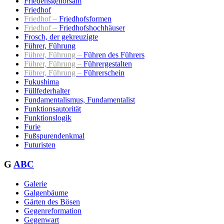
Friedensgehorsam
Friedhof
Friedhof –
Friedhofsformen
Friedhof –
Friedhofshochhäuser
Frosch, der gekreuzigte
Führer, Führung
Führer, Führung –
Führen des Führers
Führer, Führung –
Führergestalten
Führer, Führung –
Führerschein
Fukushima
Füllfederhalter
Fundamentalismus, Fundamentalist
Funktionsautorität
Funktionslogik
Furie
Fußspurendenkmal
Futuristen
G
ABC
Galerie
Galgenbäume
Gärten des Bösen
Gegenreformation
Gegenwart