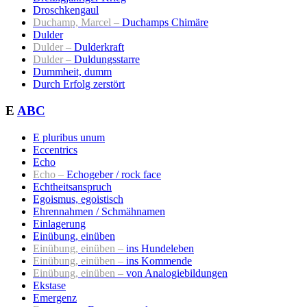
Droschkengaul
Duchamp, Marcel –
Duchamps Chimäre
Dulder
Dulder –
Dulderkraft
Dulder –
Duldungsstarre
Dummheit, dumm
Durch Erfolg zerstört
E
ABC
E pluribus unum
Eccentrics
Echo
Echo –
Echogeber / rock face
Echtheitsanspruch
Egoismus, egoistisch
Ehrennahmen / Schmähnamen
Einlagerung
Einübung, einüben
Einübung, einüben –
ins Hundeleben
Einübung, einüben –
ins Kommende
Einübung, einüben –
von Analogiebildungen
Ekstase
Emergenz