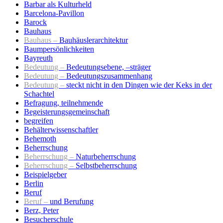
Barbar als Kulturheld
Barcelona-Pavillon
Barock
Bauhaus
Bauhaus –
Bauhäuslerarchitektur
Baumpersönlichkeiten
Bayreuth
Bedeutung –
Bedeutungsebene, –sträger
Bedeutung –
Bedeutungszusammenhang
Bedeutung –
steckt nicht in den Dingen wie der Keks in der
Schachtel
Befragung, teilnehmende
Begeisterungsgemeinschaft
begreifen
Behälterwissenschaftler
Behemoth
Beherrschung
Beherrschung –
Naturbeherrschung
Beherrschung –
Selbstbeherrschung
Beispielgeber
Berlin
Beruf
Beruf –
und Berufung
Berz, Peter
Besucherschule