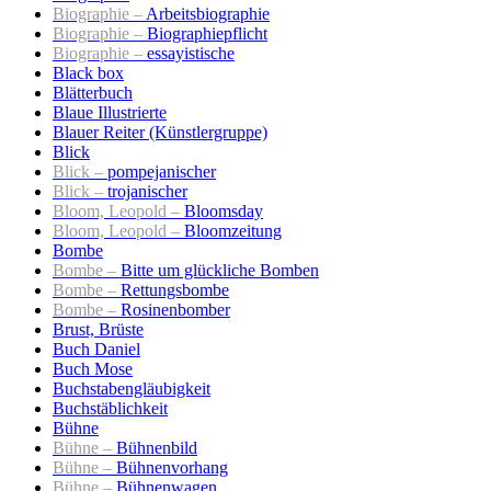
Biographie –
Arbeitsbiographie
Biographie –
Biographiepflicht
Biographie –
essayistische
Black box
Blätterbuch
Blaue Illustrierte
Blauer Reiter (Künstlergruppe)
Blick
Blick –
pompejanischer
Blick –
trojanischer
Bloom, Leopold –
Bloomsday
Bloom, Leopold –
Bloomzeitung
Bombe
Bombe –
Bitte um glückliche Bomben
Bombe –
Rettungsbombe
Bombe –
Rosinenbomber
Brust, Brüste
Buch Daniel
Buch Mose
Buchstabengläubigkeit
Buchstäblichkeit
Bühne
Bühne –
Bühnenbild
Bühne –
Bühnenvorhang
Bühne –
Bühnenwagen