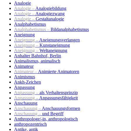
Analogie
Analogie –
Analogiebildung
Analogie –
Analogiezwang
Analogie –
Gestaltanalogie
Analphabetismus
Analphabetismus –
Bildanalphabetismus
Aneignung
Aneignung –
Aneignungsverlangen
Aneignung –
Kunstaneignung
Aneignung –
Weltaneignung
Anhalter Bahnhof, Berlin
Animalismus, animalisch
Animateur
Animateur –
Animierte Animatoren
Animismus
Ankh-Zeichen
Anpassung
Anpassung –
als Verhaltensprinzip
Anpassung –
Anpassungsfähigkeit
Anschauung
Anschauung –
Anschauungsformen
Anschauung –
und Begriff
Anthropologe/-in, anthropologisch
anthropozentrisch
Antike, antik