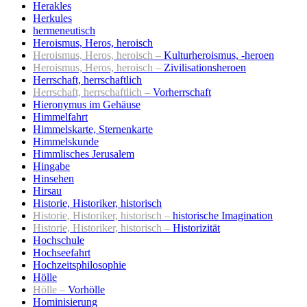
Herakles
Herkules
hermeneutisch
Heroismus, Heros, heroisch
Heroismus, Heros, heroisch –
Kulturheroismus, -heroen
Heroismus, Heros, heroisch –
Zivilisationsheroen
Herrschaft, herrschaftlich
Herrschaft, herrschaftlich –
Vorherrschaft
Hieronymus im Gehäuse
Himmelfahrt
Himmelskarte, Sternenkarte
Himmelskunde
Himmlisches Jerusalem
Hingabe
Hinsehen
Hirsau
Historie, Historiker, historisch
Historie, Historiker, historisch –
historische Imagination
Historie, Historiker, historisch –
Historizität
Hochschule
Hochseefahrt
Hochzeitsphilosophie
Hölle
Hölle –
Vorhölle
Hominisierung