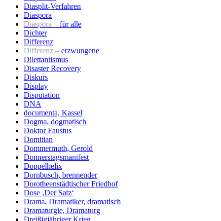
Diasplit-Verfahren
Diaspora
Diaspora –
für alle
Dichter
Differenz
Differenz –
erzwungene
Dilettantismus
Disaster Recovery
Diskurs
Display
Disputation
DNA
documenta, Kassel
Dogma, dogmatisch
Doktor Faustus
Domitian
Dommermuth, Gerold
Donnerstagsmanifest
Doppelhelix
Dornbusch, brennender
Dorotheenstädtischer Friedhof
Dose ‚Der Satz‘
Drama, Dramatiker, dramatisch
Dramaturgie, Dramaturg
Dreißigjähriger Krieg