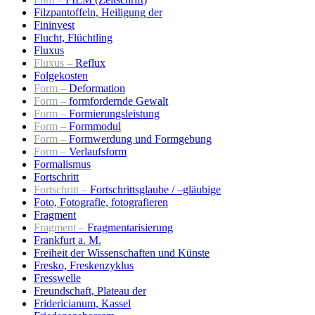
Filzpantoffeln, Heiligung der
Fininvest
Flucht, Flüchtling
Fluxus
Fluxus –
Reflux
Folgekosten
Form –
Deformation
Form –
formfordernde Gewalt
Form –
Formierungsleistung
Form –
Formmodul
Form –
Formwerdung und Formgebung
Form –
Verlaufsform
Formalismus
Fortschritt
Fortschritt –
Fortschrittsglaube / –gläubige
Foto, Fotografie, fotografieren
Fragment
Fragment –
Fragmentarisierung
Frankfurt a. M.
Freiheit der Wissenschaften und Künste
Fresko, Freskenzyklus
Fresswelle
Freundschaft, Plateau der
Fridericianum, Kassel