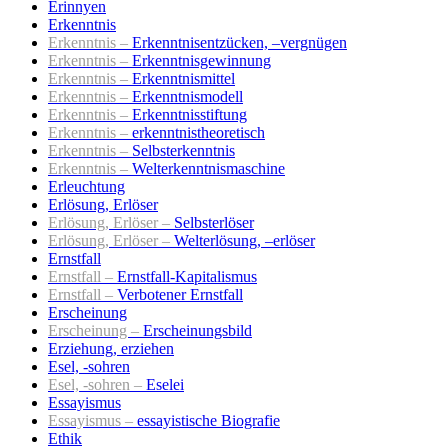
Erinnyen
Erkenntnis
Erkenntnis –
Erkenntnisentzücken, –vergnügen
Erkenntnis –
Erkenntnisgewinnung
Erkenntnis –
Erkenntnismittel
Erkenntnis –
Erkenntnismodell
Erkenntnis –
Erkenntnisstiftung
Erkenntnis –
erkenntnistheoretisch
Erkenntnis –
Selbsterkenntnis
Erkenntnis –
Welterkenntnismaschine
Erleuchtung
Erlösung, Erlöser
Erlösung, Erlöser –
Selbsterlöser
Erlösung, Erlöser –
Welterlösung, –erlöser
Ernstfall
Ernstfall –
Ernstfall-Kapitalismus
Ernstfall –
Verbotener Ernstfall
Erscheinung
Erscheinung –
Erscheinungsbild
Erziehung, erziehen
Esel, -sohren
Esel, -sohren –
Eselei
Essayismus
Essayismus –
essayistische Biografie
Ethik