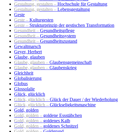
Gestaltung, gestalten –
Hochschule für Gestaltung
Gestaltung, gestalten –
Lebensgestaltung
Geste
Geste –
Kulturgesten
Geste –
Strukturprinzip der gestischen Transformation
Gesundheit –
Gesundheitspflege
Gesundheit –
Gesundheitssystem
Gesundheit –
Gesundheitszustand
Gewaltmarsch
Geyer, Herbert
Glaube, glauben
Glaube, glauben –
Glaubensgemeinschaft
Glaube, glauben –
Glaubenskrieg
Gleichheit
Globalisierung
Globus
Glossolalie
Glück, glücklich
Glück, glücklich –
Glück der Dauer / der Wiederholung
Glück, glücklich –
Glückseligkeitsmaschine
Gold, golden
Gold, golden –
goldene Essstäbchen
Gold, golden –
goldenes Kalb
Gold, golden –
goldenes Schnitzel
Gold, golden –
Goldgrund