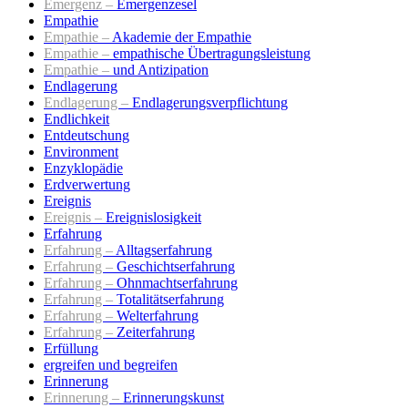
Emergenz –
Emergenzesel
Empathie
Empathie –
Akademie der Empathie
Empathie –
empathische Übertragungsleistung
Empathie –
und Antizipation
Endlagerung
Endlagerung –
Endlagerungsverpflichtung
Endlichkeit
Entdeutschung
Environment
Enzyklopädie
Erdverwertung
Ereignis
Ereignis –
Ereignislosigkeit
Erfahrung
Erfahrung –
Alltagserfahrung
Erfahrung –
Geschichtserfahrung
Erfahrung –
Ohnmachtserfahrung
Erfahrung –
Totalitätserfahrung
Erfahrung –
Welterfahrung
Erfahrung –
Zeiterfahrung
Erfüllung
ergreifen und begreifen
Erinnerung
Erinnerung –
Erinnerungskunst