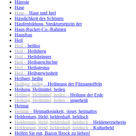
Häresie
Hase
Hase –
Hase und Igel
Hässlichkeit des Schönen
Haufenbildung, Strukturprinzip der
Haus-Rucker-Co.-Rahmen
Hausfrau
Heil
Heil –
heillos
Heil –
Heilsberg
Heil –
Heilsbringer
Heil –
Heilsgeschichte
Heil –
Heilsgestus
Heil –
Heilsgewissheit
Heiliger, heilig
Heiliger, heilig –
Heiligung der Filzpantoffeln
Heilung, Heilmittel, heilen
Heilung, Heilmittel, heilen –
Heilung der Erde
Heilung, Heilmittel, heilen –
ungeheilt
Heimat
Heimat –
Heimatlosigkeit, -loser, heimatlos
Heldentum, Held, heldenhaft, heldisch
Heldentum, Held, heldenhaft, heldisch –
Heldenerzieherin
Heldentum, Held, heldenhaft, heldisch –
Kulturheld
Helfen Sie mit, Bazon Brock zu lieben!