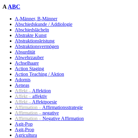
A
ABC
A-Männer, B-Männer
Abschiedskunde / Addiologie
Abschiedslächeln
Abstrakte Kunst
Abstraktionsleistung
Abstraktionsvermögen
Absurdität
Abwehrzauber
Achselhaare
Action Staging
Action Teaching / Aktion
Adornis
Aeneas
Affekt –
Affektion
Affekt –
affektiv
Affekt –
Affektpoesie
Affirmation –
Affirmationsstrategie
Affirmation –
negative
Affirmation –
Negative Affirmation
Agit-Pop
Agit-Prop
Agricultura