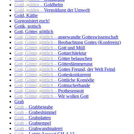
Gold, golden –
Goldhelm
Gold, golden –
Vergoldung der Umwelt
Gold, Käthe
Gorgonisiert euch!
Gotik, gotisch
Gott, Götter, göttlich
Gott, Götter, göttlich –
angewandte Gotteswissenschaft
Gott, Götter, göttlich –
Beobachtung Gottes (Konferenz)
Gott, Götter, göttlich –
Gott und Müll
Gott, Götter, göttlich –
Gottarchitektur
Gott, Götter, göttlich –
Götter belauschen
Gott, Götter, göttlich –
Götterdämmerung
Gott, Götter, göttlich –
Gottes Freund, der Welt Feind
Gott, Götter, göttlich –
Gotteskonkurrent
Gott, Götter, göttlich –
Göttliche Komödie
Gott, Götter, göttlich –
Gottsucherbande
Gott, Götter, göttlich –
Prothesengott
Gott, Götter, göttlich –
Wir wollen Gott
Grab
Grab –
Grabbeigabe
Grab –
Grabeshimmel
Grab –
Grabplatten
Grab –
Grabtempel
Grab –
Grabwandmalerei
Grab –
Letzte Aussaat CH-4-13