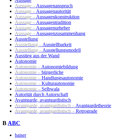
Aussage
Aussage –
Aussagenanspruch
Aussage –
Aussagenautorität
Aussage –
Aussagenkonstruktion
Aussage –
Aussagentradition
Aussage –
Aussagenurheber
Aussage –
Aussagenzusammenhang
Ausstellung
Ausstellung –
Ausstellbarkeit
Ausstellung –
Ausstellungsmodell
Ausstieg aus der Wand
Autonomie
Autonomie –
Autonomiebildung
Autonomie –
bürgerliche
Autonomie –
Handlungsautonomie
Autonomie –
Kulturautonomie
Autonomie –
Selbwala
Autorität durch Autorschaft
Avantgarde, avantgardistisch
Avantgarde, avantgardistisch –
Avantgardetheorie
Avantgarde, avantgardistisch –
Retrograde
B
ABC
baiser