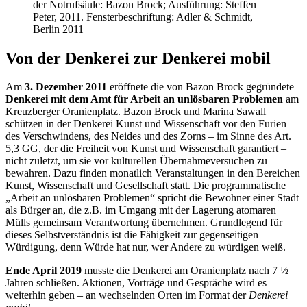
der Notrufsäule: Bazon Brock; Ausführung: Steffen
Peter, 2011. Fensterbeschriftung: Adler & Schmidt,
Berlin 2011
Von der Denkerei zur Denkerei mobil
Am
3. Dezember 2011
eröffnete die von Bazon Brock gegründete
Denkerei mit dem Amt für Arbeit an unlösbaren Problemen
am
Kreuzberger Oranienplatz. Bazon Brock und Marina Sawall
schützen in der Denkerei Kunst und Wissenschaft vor den Furien
des Verschwindens, des Neides und des Zorns – im Sinne des Art.
5,3 GG, der die Freiheit von Kunst und Wissenschaft garantiert –
nicht zuletzt, um sie vor kulturellen Übernahmeversuchen zu
bewahren. Dazu finden monatlich Veranstaltungen in den Bereichen
Kunst, Wissenschaft und Gesellschaft statt. Die programmatische
„Arbeit an unlösbaren Problemen“ spricht die Bewohner einer Stadt
als Bürger an, die z.B. im Umgang mit der Lagerung atomaren
Mülls gemeinsam Verantwortung übernehmen. Grundlegend für
dieses Selbstverständnis ist die Fähigkeit zur gegenseitigen
Würdigung, denn Würde hat nur, wer Andere zu würdigen weiß.
Ende April 2019
musste die Denkerei am Oranienplatz nach 7 ½
Jahren schließen. Aktionen, Vorträge und Gespräche wird es
weiterhin geben – an wechselnden Orten im Format der
Denkerei