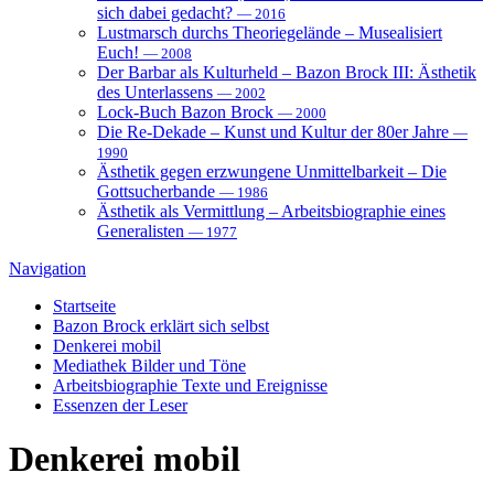
sich dabei gedacht?
— 2016
Lustmarsch durchs Theoriegelände – Musealisiert
Euch!
— 2008
Der Barbar als Kulturheld – Bazon Brock III: Ästhetik
des Unterlassens
— 2002
Lock-Buch Bazon Brock
— 2000
Die Re-Dekade – Kunst und Kultur der 80er Jahre
—
1990
Ästhetik gegen erzwungene Unmittelbarkeit – Die
Gottsucherbande
— 1986
Ästhetik als Vermittlung – Arbeitsbiographie eines
Generalisten
— 1977
Navigation
Startseite
Bazon Brock
erklärt sich selbst
Denkerei
mobil
Mediathek
Bilder und Töne
Arbeitsbiographie
Texte und Ereignisse
Essenzen
der Leser
Denkerei mobil