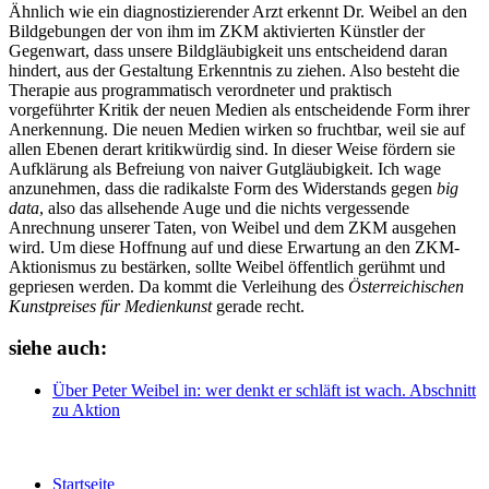
Ähnlich wie ein diagnostizierender Arzt erkennt Dr. Weibel an den
Bildgebungen der von ihm im ZKM aktivierten Künstler der
Gegenwart, dass unsere Bildgläubigkeit uns entscheidend daran
hindert, aus der Gestaltung Erkenntnis zu ziehen. Also besteht die
Therapie aus programmatisch verordneter und praktisch
vorgeführter Kritik der neuen Medien als entscheidende Form ihrer
Anerkennung. Die neuen Medien wirken so fruchtbar, weil sie auf
allen Ebenen derart kritikwürdig sind. In dieser Weise fördern sie
Aufklärung als Befreiung von naiver Gutgläubigkeit. Ich wage
anzunehmen, dass die radikalste Form des Widerstands gegen
big
data
, also das allsehende Auge und die nichts vergessende
Anrechnung unserer Taten, von Weibel und dem ZKM ausgehen
wird. Um diese Hoffnung auf und diese Erwartung an den ZKM-
Aktionismus zu bestärken, sollte Weibel öffentlich gerühmt und
gepriesen werden. Da kommt die Verleihung des
Österreichischen
Kunstpreises für Medienkunst
gerade recht.
siehe auch:
Über Peter Weibel
in: wer denkt er schläft ist wach.
Abschnitt
zu Aktion
Startseite