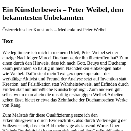
Ein Künstlerbeweis – Peter Weibel, dem
bekanntesten Unbekannten
Österreichischer Kunstpreis – Medienkunst Peter Weibel
Text
Wie legitimiere ich mich in meinem Urteil, Peter Weibel sei der
einzige Nachfolger Marcel Duchamps, der ihn übertroffen hat? Zum
einen durch den Hinweis, dass ich nach Gott, Beuys und Duchamp
kaum jemanden so häufig in mein Nachdenken einbezogen habe
wie Weibel. Dafür steht mein Text „ex opere operato – der
werktätige Aktivist und Freund der Analyse setzt auf Invention statt
Kreation, auf Falsifikation statt Wahrheitsbeweis, auf Erfinden durch
Finden statt auf anmaßliche Kunstschöpfung“. Zum anderen gilt:
selbst wenn man allein die unstrittig erstrangigen Weibel-Arbeiten
gelten lässt, bietet er etwa das Zehnfache der Duchampschen Werke
von Rang.
Zum Maßstab für diese Qualifizierung setze ich den
Erkenntnisgewinn durch Evidenzkritik, also durch Widerlegung der
Volksweisheit, dass ein Bild mehr sage als tausend Worte. Über
Weibels Produktivität kann man sich anhand der Großpublikation