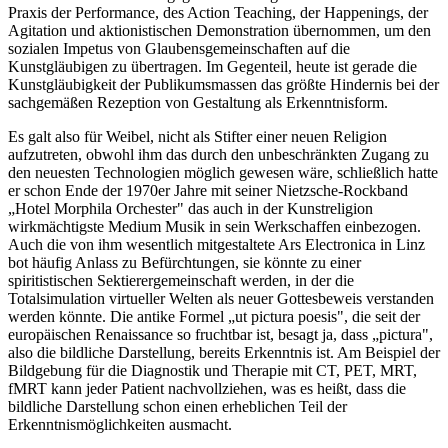
Praxis der Performance, des Action Teaching, der Happenings, der
Agitation und aktionistischen Demonstration übernommen, um den
sozialen Impetus von Glaubensgemeinschaften auf die
Kunstgläubigen zu übertragen. Im Gegenteil, heute ist gerade die
Kunstgläubigkeit der Publikumsmassen das größte Hindernis bei der
sachgemäßen Rezeption von Gestaltung als Erkenntnisform.
Es galt also für Weibel, nicht als Stifter einer neuen Religion
aufzutreten, obwohl ihm das durch den unbeschränkten Zugang zu
den neuesten Technologien möglich gewesen wäre, schließlich hatte
er schon Ende der 1970er Jahre mit seiner Nietzsche-Rockband
„Hotel Morphila Orchester" das auch in der Kunstreligion
wirkmächtigste Medium Musik in sein Werkschaffen einbezogen.
Auch die von ihm wesentlich mitgestaltete Ars Electronica in Linz
bot häufig Anlass zu Befürchtungen, sie könnte zu einer
spiritistischen Sektierergemeinschaft werden, in der die
Totalsimulation virtueller Welten als neuer Gottesbeweis verstanden
werden könnte. Die antike Formel „ut pictura poesis", die seit der
europäischen Renaissance so fruchtbar ist, besagt ja, dass „pictura",
also die bildliche Darstellung, bereits Erkenntnis ist. Am Beispiel der
Bildgebung für die Diagnostik und Therapie mit CT, PET, MRT,
fMRT kann jeder Patient nachvollziehen, was es heißt, dass die
bildliche Darstellung schon einen erheblichen Teil der
Erkenntnismöglichkeiten ausmacht.