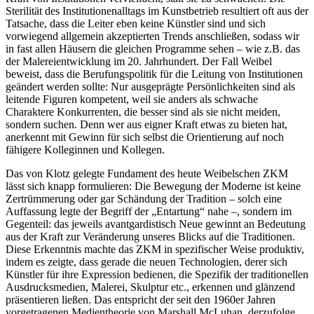
Sterilität des Institutionenalltags im Kunstbetrieb resultiert oft aus der
Tatsache, dass die Leiter eben keine Künstler sind und sich
vorwiegend allgemein akzeptierten Trends anschließen, sodass wir
in fast allen Häusern die gleichen Programme sehen – wie z.B. das
der Malereientwicklung im 20. Jahrhundert. Der Fall Weibel
beweist, dass die Berufungspolitik für die Leitung von Institutionen
geändert werden sollte: Nur ausgeprägte Persönlichkeiten sind als
leitende Figuren kompetent, weil sie anders als schwache
Charaktere Konkurrenten, die besser sind als sie nicht meiden,
sondern suchen. Denn wer aus eigner Kraft etwas zu bieten hat,
anerkennt mit Gewinn für sich selbst die Orientierung auf noch
fähigere Kolleginnen und Kollegen.
Das von Klotz gelegte Fundament des heute Weibelschen ZKM
lässt sich knapp formulieren: Die Bewegung der Moderne ist keine
Zertrümmerung oder gar Schändung der Tradition – solch eine
Auffassung legte der Begriff der „Entartung“ nahe –, sondern im
Gegenteil: das jeweils avantgardistisch Neue gewinnt an Bedeutung
aus der Kraft zur Veränderung unseres Blicks auf die Traditionen.
Diese Erkenntnis machte das ZKM in spezifischer Weise produktiv,
indem es zeigte, dass gerade die neuen Technologien, derer sich
Künstler für ihre Expression bedienen, die Spezifik der traditionellen
Ausdrucksmedien, Malerei, Skulptur etc., erkennen und glänzend
präsentieren ließen. Das entspricht der seit den 1960er Jahren
vorgetragenen Medientheorie von Marshall McLuhan, derzufolge