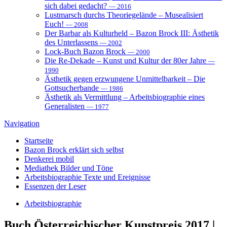
sich dabei gedacht?
— 2016
Lustmarsch durchs Theoriegelände – Musealisiert
Euch!
— 2008
Der Barbar als Kulturheld – Bazon Brock III: Ästhetik
des Unterlassens
— 2002
Lock-Buch Bazon Brock
— 2000
Die Re-Dekade – Kunst und Kultur der 80er Jahre
—
1990
Ästhetik gegen erzwungene Unmittelbarkeit – Die
Gottsucherbande
— 1986
Ästhetik als Vermittlung – Arbeitsbiographie eines
Generalisten
— 1977
Navigation
Startseite
Bazon Brock
erklärt sich selbst
Denkerei
mobil
Mediathek
Bilder und Töne
Arbeitsbiographie
Texte und Ereignisse
Essenzen
der Leser
Arbeitsbiographie
Buch
Österreichischer Kunstpreis 2017 |