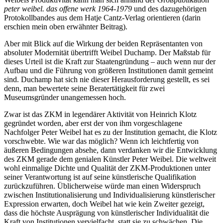
peter weibel. das offene werk 1964-1979
und des dazugehörigen
Protokollbandes aus dem Hatje Cantz-Verlag orientieren (darin
erschien mein oben erwähnter Beitrag).
Aber mit Blick auf die Wirkung der beiden Repräsentanten von
absoluter Modernität übertrifft Weibel Duchamp. Der Maßstab für
dieses Urteil ist die Kraft zur Staatengründung – auch wenn nur der
Aufbau und die Führung von größeren Institutionen damit gemeint
sind. Duchamp hat sich nie dieser Herausforderung gestellt, es sei
denn, man bewertete seine Beratertätigkeit für zwei
Museumsgründer unangemessen hoch.
Zwar ist das ZKM in legendärer Aktivität von Heinrich Klotz
gegründet worden, aber erst der von ihm vorgeschlagene
Nachfolger Peter Weibel hat es zu der Institution gemacht, die Klotz
vorschwebte. Wie war das möglich? Wenn ich leichtfertig von
äußeren Bedingungen absehe, dann verdanken wir die Entwicklung
des ZKM gerade dem genialen Künstler Peter Weibel. Die weltweit
wohl einmalige Dichte und Qualität der ZKM-Produktionen unter
seiner Verantwortung ist auf seine künstlerische Qualifikation
zurückzuführen. Üblicherweise würde man einen Widerspruch
zwischen Institutionalisierung und Individualisierung künstlerischer
Expression erwarten, doch Weibel hat wie kein Zweiter gezeigt,
dass die höchste Ausprägung von künstlerischer Individualität die
Kraft von Institutionen vervielfacht, statt sie zu schwächen. Die