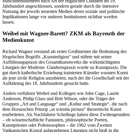
Maschinenstürmerei nach Art der englischen Ludditen im 19.
Jahrhundert angeschlossen, sondern gerade durch die intensive
Nutzung der jeweils neuesten Medien deren soziale und politische
Implikationen lange vor anderen Institutionen sichtbar werden
lassen.
Weibel mit Wagner-Barett? ZKM als Bayreuth der
Medienkunst
Richard Wagner verstand als erster Großmeister die Bedeutung des
Hegelschen Begriffs „Kunstreligion“ und stiftete mit seiner
Aufführungspraxis des Gesamtkunstwerks die wirkmächtigsten
Liturgien der Moderne. Glaubenspraxis wurde zu Kunstpraxis. Die
gut durch katholische Erziehung trainierten Künstler wussten Kunst
als jene zivile Religion anzubieten, nach der die Gesellschaft seit der
Aufklärung des 18. Jahrhunderts gesucht hatte.
Anders verfuhren Weibel und Kollegen wie John Cage, Laurie
Anderson, Philip Glass und Bob Wilson, oder die Träger der
Gruppen „Art and Language“ und „Kultur und Strategie“, die nach
dem Horazschen Prinzip „ut scientia pictura“ theoretische Kunst
erarbeiteten. Als Nachfahren Schellings haben diese Zwittergestalten
– ob wissenschaftliche Fantasten, philosophische Poeten,
Kunstpriester oder Polemosophen – die 1962 vom Zweiten
Vatikanischen Konzil aufgegebenen Liturgien nicht bloß in die