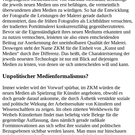
die jeweils neuen Medien uns erst befähigen, die vermeintlich
überwundenen alten Medien zu würdigen. So hat die Entwicklung
der Fotografie die Leistungen der Malerei gerade dadurch
demonstriert, dass die frühen Fotografen als Lichtbildner versuchten,
der tradierten Porträtmalerei konkurrenzfähig gegenüberzutreten.
Bevor sie die Eigenständigkeit ihres neuen Mediums erkannten und
zu nutzen vermochten, leisteten sie also einen entscheidenden
Beitrag zur Anerkennung der uneinholbaren Qualität der Malerei.
Deswegen steht der Name ZKM für die Einheit von „Kunst und
Medien“ durch ihre Differenz. Das heißt, die Charakterisierung der
jeweils neuesten Technologie ist nur mit Blick auf diejenigen
Medien zu leisten, von denen sie sich unterscheiden will und kann.
Unpolitischer Medienformalismus?
Immer wieder wird der Vorwurf spürbar, im ZKM würden die
neuen Medien als Spielzeug für Künstler angeboten, obwohl es
doch gerade darauf ankomme, die durch Ästhetik verstärkte soziale
und politische Wirkung der Arbeitsresultate von Künstlern und
Wissenschaftlern zu zeigen. Im oben zitierten Werkbeweis für
Weibels Künstlertum findet man beliebig viele Belege für die
gegenteilige Auffassung, dass nämlich gerade radikale
Forminnovationen aus sich selbst ihre sozialen und politischen
Bezugsebenen sichtbar werden lassen. Man muss nur hinschauen