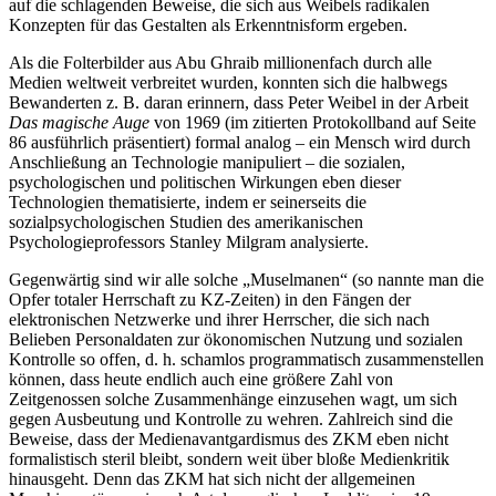
auf die schlagenden Beweise, die sich aus Weibels radikalen
Konzepten für das Gestalten als Erkenntnisform ergeben.
Als die Folterbilder aus Abu Ghraib millionenfach durch alle
Medien weltweit verbreitet wurden, konnten sich die halbwegs
Bewanderten z. B. daran erinnern, dass Peter Weibel in der Arbeit
Das magische Auge
von 1969 (im zitierten Protokollband auf Seite
86 ausführlich präsentiert) formal analog – ein Mensch wird durch
Anschließung an Technologie manipuliert – die sozialen,
psychologischen und politischen Wirkungen eben dieser
Technologien thematisierte, indem er seinerseits die
sozialpsychologischen Studien des amerikanischen
Psychologieprofessors Stanley Milgram analysierte.
Gegenwärtig sind wir alle solche „Muselmanen“ (so nannte man die
Opfer totaler Herrschaft zu KZ-Zeiten) in den Fängen der
elektronischen Netzwerke und ihrer Herrscher, die sich nach
Belieben Personaldaten zur ökonomischen Nutzung und sozialen
Kontrolle so offen, d. h. schamlos programmatisch zusammenstellen
können, dass heute endlich auch eine größere Zahl von
Zeitgenossen solche Zusammenhänge einzusehen wagt, um sich
gegen Ausbeutung und Kontrolle zu wehren. Zahlreich sind die
Beweise, dass der Medienavantgardismus des ZKM eben nicht
formalistisch steril bleibt, sondern weit über bloße Medienkritik
hinausgeht. Denn das ZKM hat sich nicht der allgemeinen