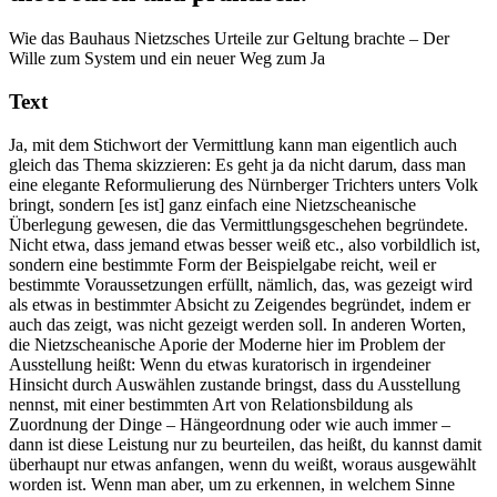
Wie das Bauhaus Nietzsches Urteile zur Geltung brachte – Der
Wille zum System und ein neuer Weg zum Ja
Text
Ja, mit dem Stichwort der Vermittlung kann man eigentlich auch
gleich das Thema skizzieren: Es geht ja da nicht darum, dass man
eine elegante Reformulierung des Nürnberger Trichters unters Volk
bringt, sondern [es ist] ganz einfach eine Nietzscheanische
Überlegung gewesen, die das Vermittlungsgeschehen begründete.
Nicht etwa, dass jemand etwas besser weiß etc., also vorbildlich ist,
sondern eine bestimmte Form der Beispielgabe reicht, weil er
bestimmte Voraussetzungen erfüllt, nämlich, das, was gezeigt wird
als etwas in bestimmter Absicht zu Zeigendes begründet, indem er
auch das zeigt, was nicht gezeigt werden soll. In anderen Worten,
die Nietzscheanische Aporie der Moderne hier im Problem der
Ausstellung heißt: Wenn du etwas kuratorisch in irgendeiner
Hinsicht durch Auswählen zustande bringst, dass du Ausstellung
nennst, mit einer bestimmten Art von Relationsbildung als
Zuordnung der Dinge – Hängeordnung oder wie auch immer –
dann ist diese Leistung nur zu beurteilen, das heißt, du kannst damit
überhaupt nur etwas anfangen, wenn du weißt, woraus ausgewählt
worden ist. Wenn man aber, um zu erkennen, in welchem Sinne