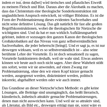
indem er isst, denn da[bei] wird tierisches und pflanzliches Eiweiß
zu meinem Fleisch und Blut. Daraus aber die Akrobatik zu machen,
dass das Christentum eine theologische Sonderkonstruktion mit
unglaublichem Anspruch entwickelt, ist völliger Blödsinn. Es ist die
Form der Problematisierung dieses evidenten Sachverhaltes und
nicht seine definitive Lösung. Das gilt natürlich für fast alle großen
Begriffskonstruktionen, wobei die theologischen für Nietzsche die
wichtigsten sind. Und da hat er nun wirklich Aufklärungsarbeit
geleistet, indem er sozusagen den ganzen Kanon der theologischen
Großakrobatiken auf das Niveau von ganz selbstverständlichen
Sachverhalten, die jeder beherrscht [bringt]. Und er sagt ja, es ist nur
deswegen wirksam, weil es so selbstverständlich ist – also seine
berühmte Lehre der Vorurteile. Es ist doch sensationell zu sagen,
Vorurteile funktionieren deshalb, weil sie wahr sind. Etwas anderes
können wir heute auch noch nicht sagen. Aber diese Wahrheit stößt
uns sofort, wenn wir sie anwenden, auf einen Zwang zur
Problematisierung, ohne den wir einen Kopf kürzer gemacht
werden, ausgegrenzt werden, diskriminiert werden, politisch
inkorrekt, abgehalftert werden oder wie auch immer.
Das Grandiose an dieser Nietzsche'schen Methode:
es gibt keine
Lösungen, alle Beiträge sind unumgänglich, das heißt literarisch,
künstlerisch, ästhetisch attraktiv gemachte Problematisierungen,
denen man nicht ausweichen kann. Und weil sie so attraktiv sind,
als Literatur, als Bild etc., deswegen erträgt man sie, sonst wäre es