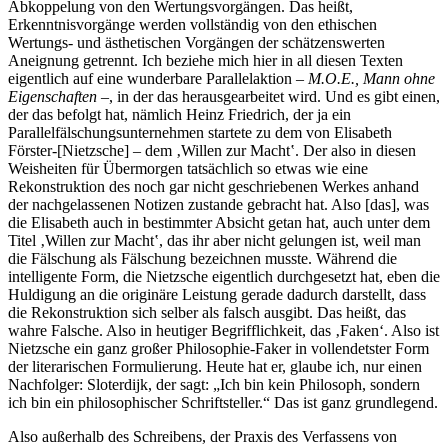
Abkoppelung von den Wertungsvorgängen. Das heißt,
Erkenntnisvorgänge werden vollständig von den ethischen
Wertungs- und ästhetischen Vorgängen der schätzenswerten
Aneignung getrennt. Ich beziehe mich hier in all diesen Texten
eigentlich auf eine wunderbare Parallelaktion –
M.O.E., Mann ohne
Eigenschaften
–, in der das herausgearbeitet wird. Und es gibt einen,
der das befolgt hat, nämlich Heinz Friedrich, der ja ein
Parallelfälschungsunternehmen startete zu dem von Elisabeth
Förster-[Nietzsche] – dem ‚Willen zur Macht‛. Der also in diesen
Weisheiten für Übermorgen tatsächlich so etwas wie eine
Rekonstruktion des noch gar nicht geschriebenen Werkes anhand
der nachgelassenen Notizen zustande gebracht hat. Also [das], was
die Elisabeth auch in bestimmter Absicht getan hat, auch unter dem
Titel ‚Willen zur Macht‛, das ihr aber nicht gelungen ist, weil man
die Fälschung als Fälschung bezeichnen musste. Während die
intelligente Form, die Nietzsche eigentlich durchgesetzt hat, eben die
Huldigung an die originäre Leistung gerade dadurch darstellt, dass
die Rekonstruktion sich selber als falsch ausgibt. Das heißt, das
wahre Falsche. Also in heutiger Begrifflichkeit, das ‚Faken‘. Also ist
Nietzsche ein ganz großer Philosophie-Faker in vollendetster Form
der literarischen Formulierung. Heute hat er, glaube ich, nur einen
Nachfolger: Sloterdijk, der sagt: „Ich bin kein Philosoph, sondern
ich bin ein philosophischer Schriftsteller.“ Das ist ganz grundlegend.
Also außerhalb des Schreibens, der Praxis des Verfassens von