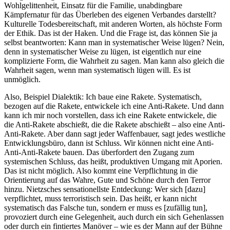
Wohlgelittenheit, Einsatz für die Familie, unabdingbare
Kämpfernatur für das Überleben des eigenen Verbandes darstellt?
Kulturelle Todesbereitschaft, mit anderen Worten, als höchste Form
der Ethik. Das ist der Haken. Und die Frage ist, das können Sie ja
selbst beantworten: Kann man in systematischer Weise lügen? Nein,
denn in systematischer Weise zu lügen, ist eigentlich nur eine
komplizierte Form, die Wahrheit zu sagen. Man kann also gleich die
Wahrheit sagen, wenn man systematisch lügen will. Es ist
unmöglich.
Also, Beispiel Dialektik: Ich baue eine Rakete. Systematisch,
bezogen auf die Rakete, entwickele ich eine Anti-Rakete. Und dann
kann ich mir noch vorstellen, dass ich eine Rakete entwickele, die
die Anti-Rakete abschießt, die die Rakete abschießt – also eine Anti-
Anti-Rakete. Aber dann sagt jeder Waffenbauer, sagt jedes westliche
Entwicklungsbüro, dann ist Schluss. Wir können nicht eine Anti-
Anti-Anti-Rakete bauen. Das überfordert den Zugang zum
systemischen Schluss, das heißt, produktiven Umgang mit Aporien.
Das ist nicht möglich. Also kommt eine Verpflichtung in die
Orientierung auf das Wahre, Gute und Schöne durch den Terror
hinzu. Nietzsches sensationellste Entdeckung: Wer sich [dazu]
verpflichtet, muss terroristisch sein. Das heißt, er kann nicht
systematisch das Falsche tun, sondern er muss es [zufällig tun],
provoziert durch eine Gelegenheit, auch durch ein sich Gehenlassen
oder durch ein fintiertes Manöver – wie es der Mann auf der Bühne