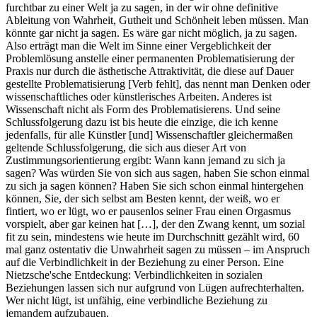
furchtbar zu einer Welt ja zu sagen, in der wir ohne definitive
Ableitung von Wahrheit, Gutheit und Schönheit leben müssen. Man
könnte gar nicht ja sagen. Es wäre gar nicht möglich, ja zu sagen.
Also erträgt man die Welt im Sinne einer Vergeblichkeit der
Problemlösung anstelle einer permanenten Problematisierung der
Praxis nur durch die ästhetische Attraktivität, die diese auf Dauer
gestellte Problematisierung [Verb fehlt], das nennt man Denken oder
wissenschaftliches oder künstlerisches Arbeiten. Anderes ist
Wissenschaft nicht als Form des Problematisierens. Und seine
Schlussfolgerung dazu ist bis heute die einzige, die ich kenne
jedenfalls, für alle Künstler [und] Wissenschaftler gleichermaßen
geltende Schlussfolgerung, die sich aus dieser Art von
Zustimmungsorientierung ergibt: Wann kann jemand zu sich ja
sagen? Was würden Sie von sich aus sagen, haben Sie schon einmal
zu sich ja sagen können? Haben Sie sich schon einmal hintergehen
können, Sie, der sich selbst am Besten kennt, der weiß, wo er
fintiert, wo er lügt, wo er pausenlos seiner Frau einen Orgasmus
vorspielt, aber gar keinen hat […], der den Zwang kennt, um sozial
fit zu sein, mindestens wie heute im Durchschnitt gezählt wird, 60
mal ganz ostentativ die Unwahrheit sagen zu müssen – im Anspruch
auf die Verbindlichkeit in der Beziehung zu einer Person. Eine
Nietzsche'sche Entdeckung: Verbindlichkeiten in sozialen
Beziehungen lassen sich nur aufgrund von Lügen aufrechterhalten.
Wer nicht lügt, ist unfähig, eine verbindliche Beziehung zu
jemandem aufzubauen.