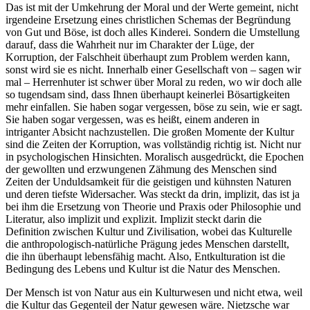
Das ist mit der Umkehrung der Moral und der Werte gemeint, nicht
irgendeine Ersetzung eines christlichen Schemas der Begründung
von Gut und Böse, ist doch alles Kinderei. Sondern die Umstellung
darauf, dass die Wahrheit nur im Charakter der Lüge, der
Korruption, der Falschheit überhaupt zum Problem werden kann,
sonst wird sie es nicht. Innerhalb einer Gesellschaft von – sagen wir
mal – Herrenhuter ist schwer über Moral zu reden, wo wir doch alle
so tugendsam sind, dass Ihnen überhaupt keinerlei Bösartigkeiten
mehr einfallen. Sie haben sogar vergessen, böse zu sein, wie er sagt.
Sie haben sogar vergessen, was es heißt, einem anderen in
intriganter Absicht nachzustellen. Die großen Momente der Kultur
sind die Zeiten der Korruption, was vollständig richtig ist. Nicht nur
in psychologischen Hinsichten. Moralisch ausgedrückt, die Epochen
der gewollten und erzwungenen Zähmung des Menschen sind
Zeiten der Unduldsamkeit für die geistigen und kühnsten Naturen
und deren tiefste Widersacher. Was steckt da drin, implizit, das ist ja
bei ihm die Ersetzung von Theorie und Praxis oder Philosophie und
Literatur, also implizit und explizit. Implizit steckt darin die
Definition zwischen Kultur und Zivilisation, wobei das Kulturelle
die anthropologisch-natürliche Prägung jedes Menschen darstellt,
die ihn überhaupt lebensfähig macht. Also, Entkulturation ist die
Bedingung des Lebens und Kultur ist die Natur des Menschen.
Der Mensch ist von Natur aus ein Kulturwesen und nicht etwa, weil
die Kultur das Gegenteil der Natur gewesen wäre. Nietzsche war