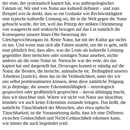
der erste, der systematisch kapiert hat, was anthropologisches
Faktum ist: Wir sind von Natur aus kulturell definiert – und zum
Beispiel wer da denkt, dass so ein Gedanke wie Rechtwinkligkeit
eine typische kulturelle Leistung sei, die in die Welt gegen die Natur
gebracht wurde, der irrt, weil das Prinzip der strikten Orientierung
von waagerecht und senkrecht bezogen auf das Lot natürlich die
Konsequenz unserer Inner-Ohr-Steuerung des
Gleichgewichtsorgans ist. Reine Natur, hat mit der Kultur gar nichts
zu tun. Und wenn man sich alle Fakten ansieht, um die es geht, stellt
man plötzlich fest, dass alles, was die Leute als kulturelle Leistung
gegenüber ihrer tierischen oder sonstigen Natur ansehen, nichts
anderes als die reine Natur ist. Nietzsche war der erste, der das
kapiert hat und dargestellt hat. Deswegen kommt er ständig auf die
Natur, die Bestien, die tierische, animalische etc. Bedingtheit unseres
Arbeitens [zurück], denn das ist die Verlässlichkeit, unter der wir
uns selbst problematisieren können, denn diese natürliche Prägung
ist ja diejenige, die unsere Erkenntnisfähigkeit – neurologisch
gesprochen oder großhirnlich gesprochen – davon abhängig macht,
dass wir täuschbar sind. Wären wir nicht von Natur aus täuschbar,
könnten wir auch keine Erkenntnis zustande bringen. Das heißt, die
natürliche Täuschbarkeit der Menschen, also etwa optische
Täuschbarkeit, ist die Voraussetzung dafür, dass ich eine Differenz
zwischen Getäuschtheit und Nicht-Getäuschtheit erkennen kann,
wie immer die auch begründet wird.