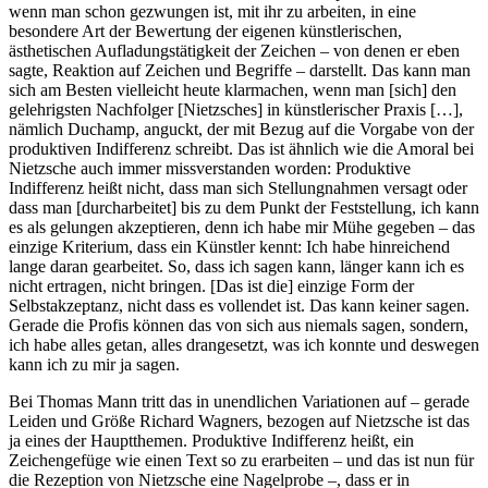
wenn man schon gezwungen ist, mit ihr zu arbeiten, in eine
besondere Art der Bewertung der eigenen künstlerischen,
ästhetischen Aufladungstätigkeit der Zeichen – von denen er eben
sagte, Reaktion auf Zeichen und Begriffe – darstellt. Das kann man
sich am Besten vielleicht heute klarmachen, wenn man [sich] den
gelehrigsten Nachfolger [Nietzsches] in künstlerischer Praxis […],
nämlich Duchamp, anguckt, der mit Bezug auf die Vorgabe von der
produktiven Indifferenz schreibt. Das ist ähnlich wie die Amoral bei
Nietzsche auch immer missverstanden worden: Produktive
Indifferenz heißt nicht, dass man sich Stellungnahmen versagt oder
dass man [durcharbeitet] bis zu dem Punkt der Feststellung, ich kann
es als gelungen akzeptieren, denn ich habe mir Mühe gegeben – das
einzige Kriterium, dass ein Künstler kennt: Ich habe hinreichend
lange daran gearbeitet. So, dass ich sagen kann, länger kann ich es
nicht ertragen, nicht bringen. [Das ist die] einzige Form der
Selbstakzeptanz, nicht dass es vollendet ist. Das kann keiner sagen.
Gerade die Profis können das von sich aus niemals sagen, sondern,
ich habe alles getan, alles drangesetzt, was ich konnte und deswegen
kann ich zu mir ja sagen.
Bei Thomas Mann tritt das in unendlichen Variationen auf – gerade
Leiden und Größe Richard Wagners, bezogen auf Nietzsche ist das
ja eines der Hauptthemen.
Produktive Indifferenz heißt, ein
Zeichengefüge wie einen Text so zu erarbeiten – und das ist nun für
die Rezeption von Nietzsche eine Nagelprobe –, dass er in