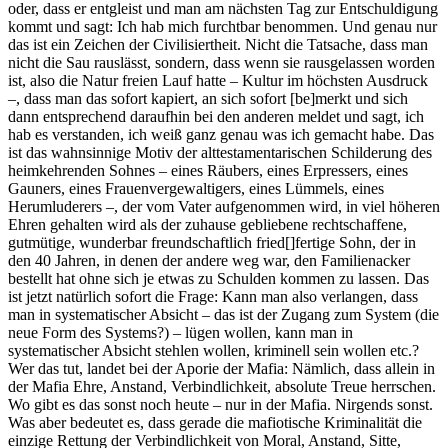
oder, dass er entgleist und man am nächsten Tag zur Entschuldigung
kommt und sagt: Ich hab mich furchtbar benommen. Und genau nur
das ist ein Zeichen der Civilisiertheit. Nicht die Tatsache, dass man
nicht die Sau rauslässt, sondern, dass wenn sie rausgelassen worden
ist, also die Natur freien Lauf hatte – Kultur im höchsten Ausdruck
–, dass man das sofort kapiert, an sich sofort [be]merkt und sich
dann entsprechend daraufhin bei den anderen meldet und sagt, ich
hab es verstanden, ich weiß ganz genau was ich gemacht habe. Das
ist das wahnsinnige Motiv der alttestamentarischen Schilderung des
heimkehrenden Sohnes – eines Räubers, eines Erpressers, eines
Gauners, eines Frauenvergewaltigers, eines Lümmels, eines
Herumluderers –, der vom Vater aufgenommen wird, in viel höheren
Ehren gehalten wird als der zuhause gebliebene rechtschaffene,
gutmütige, wunderbar freundschaftlich fried[]fertige Sohn, der in
den 40 Jahren, in denen der andere weg war, den Familienacker
bestellt hat ohne sich je etwas zu Schulden kommen zu lassen. Das
ist jetzt natürlich sofort die Frage: Kann man also verlangen, dass
man in systematischer Absicht – das ist der Zugang zum System (die
neue Form des Systems?) – lügen wollen, kann man in
systematischer Absicht stehlen wollen, kriminell sein wollen etc.?
Wer das tut, landet bei der Aporie der Mafia: Nämlich, dass allein in
der Mafia Ehre, Anstand, Verbindlichkeit, absolute Treue herrschen.
Wo gibt es das sonst noch heute – nur in der Mafia. Nirgends sonst.
Was aber bedeutet es, dass gerade die mafiotische Kriminalität die
einzige Rettung der Verbindlichkeit von Moral, Anstand, Sitte,