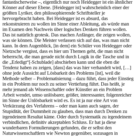
fantastischerweise –, eigentlich nur noch Heidegger ist ein ähnlicher
Könner auf dieser Ebene. [Heidegger ist] wahrscheinlich einer der
größten Lyriker, den philosophierende Schriftsteller je
hervorgebracht haben. Bei Heidegger ist es absurd, das
rekonstruieren zu wollen im Sinne einer Ableitung, als würde man
im Examen den Nachweis über logisches Denken führen wollen.
Das ist natürlich grotesk. Das machen Anfänger, die zeigen wollen,
was sie können.
Die Meister verlassen sich auf das, was man nicht
kann. In dem Augenblick, [in dem] ein Schüler von Heidegger oder
Nietzsche vergisst, dass es hier um Themen geht, die man nicht
beherrscht, die man gerade nicht durch Logik in die Tasche und in
die „Erledigt“[-Schublade] abschieben kann und die eben die
Tendenz haben zu zeigen, [dass] das was hier verhandelt wird, […]
ohne jede Aussicht auf Lösbarkeit des Problems [ist], weil die
Methode selber – Problematisierung – dazu führt, dass jeder Einstieg
in ein Problem nur noch zu seiner Vertiefung führt. Das heißt, je
mehr jemand als Wissenschaftler oder Künstler an ein Problem
Arbeit wendet, umso unlösbarer, größer, interessanter, folgenreicher
im Sinne der Unlösbarkeit wird es. Es ist ja nur eine Art von
Verkürzung des Verfahrens – oder man kann auch sagen, der
Stupidität, der Dummheit zu glauben, dass man durch Denken zu
irgendeinem Resultat käme. Oder durch Systematik zu irgendeinem
verbindlichen, definitiv akzeptablen Schluss. Er hat ja diese
wunderbaren Formulierungen gefunden, die er selbst den
Naturwissenschaftlern wie Newton gegenüber, sozusagen in