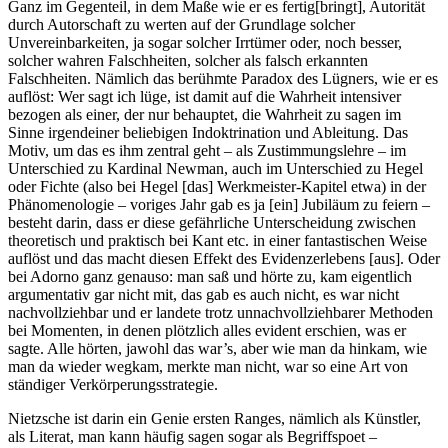
Ganz im Gegenteil, in dem Maße wie er es fertig[bringt], Autorität
durch Autorschaft zu werten auf der Grundlage solcher
Unvereinbarkeiten, ja sogar solcher Irrtümer oder, noch besser,
solcher wahren Falschheiten, solcher als falsch erkannten
Falschheiten. Nämlich das berühmte Paradox des Lügners, wie er es
auflöst: Wer sagt ich lüge, ist damit auf die Wahrheit intensiver
bezogen als einer, der nur behauptet, die Wahrheit zu sagen im
Sinne irgendeiner beliebigen Indoktrination und Ableitung. Das
Motiv, um das es ihm zentral geht – als Zustimmungslehre – im
Unterschied zu Kardinal Newman, auch im Unterschied zu Hegel
oder Fichte (also bei Hegel [das] Werkmeister-Kapitel etwa) in der
Phänomenologie – voriges Jahr gab es ja [ein] Jubiläum zu feiern –
besteht darin, dass er diese gefährliche Unterscheidung zwischen
theoretisch und praktisch bei Kant etc. in einer fantastischen Weise
auflöst und das macht diesen Effekt des Evidenzerlebens [aus]. Oder
bei Adorno ganz genauso: man saß und hörte zu, kam eigentlich
argumentativ gar nicht mit, das gab es auch nicht, es war nicht
nachvollziehbar und er landete trotz unnachvollziehbarer Methoden
bei Momenten, in denen plötzlich alles evident erschien, was er
sagte. Alle hörten, jawohl das war’s, aber wie man da hinkam, wie
man da wieder wegkam, merkte man nicht, war so eine Art von
ständiger Verkörperungsstrategie.
Nietzsche ist darin ein Genie ersten Ranges, nämlich als Künstler,
als Literat, man kann häufig sagen sogar als Begriffspoet –