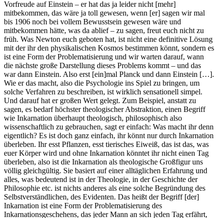
Vorfreude auf Einstein – er hat das ja leider nicht [mehr]
mitbekommen, das wäre ja toll gewesen, wenn [er] sagen wir mal
bis 1906 noch bei vollem Bewusstsein gewesen wäre und
mitbekommen hätte, was da ablief – zu sagen, freut euch nicht zu
früh. Was Newton euch geboten hat, ist nicht eine definitive Lösung
mit der ihr den physikalischen Kosmos bestimmen könnt, sondern es
ist eine Form der Problematisierung und wir warten darauf, wann
die nächste große Darstellung dieses Problems kommt – und das
war dann Einstein. Also erst [ein]mal Planck und dann Einstein […].
Wie er das macht, also die Psychologie ins Spiel zu bringen, um
solche Verfahren zu beschreiben, ist wirklich sensationell simpel.
Und darauf hat er großen Wert gelegt. Zum Beispiel, anstatt zu
sagen, es bedarf höchster theologischer Abstraktion, einen Begriff
wie Inkarnation überhaupt theologisch, philosophisch also
wissenschaftlich zu gebrauchen, sagt er einfach: Was macht ihr denn
eigentlich? Es ist doch ganz einfach, ihr könnt nur durch Inkarnation
überleben. Ihr esst Pflanzen, esst tierisches Eiweiß, das ist das, was
euer Körper wird und ohne Inkarnation könntet ihr nicht einen Tag
überleben, also ist die Inkarnation als theologische Großfigur uns
völlig gleichgültig. Sie basiert auf einer alltäglichen Erfahrung und
alles, was bedeutend ist in der Theologie, in der Geschichte der
Philosophie etc. ist nichts anderes als eine solche Begründung des
Selbstverständlichen, des Evidenten. Das heißt der Begriff [der]
Inkarnation ist eine Form der Problematisierung des
Inkarnationsgeschehens, das jeder Mann an sich jeden Tag erfährt,