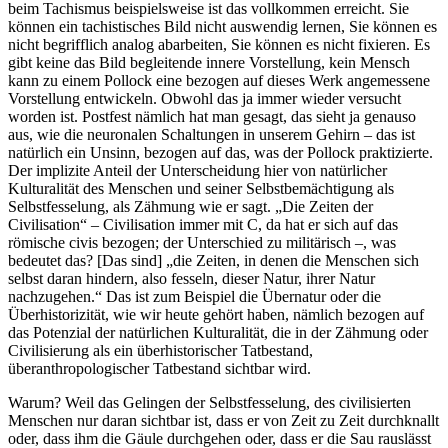
beim Tachismus beispielsweise ist das vollkommen erreicht. Sie
können ein tachistisches Bild nicht auswendig lernen, Sie können es
nicht begrifflich analog abarbeiten, Sie können es nicht fixieren. Es
gibt keine das Bild begleitende innere Vorstellung, kein Mensch
kann zu einem Pollock eine bezogen auf dieses Werk angemessene
Vorstellung entwickeln. Obwohl das ja immer wieder versucht
worden ist. Postfest nämlich hat man gesagt, das sieht ja genauso
aus, wie die neuronalen Schaltungen in unserem Gehirn – das ist
natürlich ein Unsinn, bezogen auf das, was der Pollock praktizierte.
Der implizite Anteil der Unterscheidung hier von natürlicher
Kulturalität des Menschen und seiner Selbstbemächtigung als
Selbstfesselung, als Zähmung wie er sagt. „Die Zeiten der
Civilisation“ – Civilisation immer mit C, da hat er sich auf das
römische civis bezogen; der Unterschied zu militärisch –, was
bedeutet das? [Das sind] „die Zeiten, in denen die Menschen sich
selbst daran hindern, also fesseln, dieser Natur, ihrer Natur
nachzugehen.“ Das ist zum Beispiel die Übernatur oder die
Überhistorizität, wie wir heute gehört haben, nämlich bezogen auf
das Potenzial der natürlichen Kulturalität, die in der Zähmung oder
Civilisierung als ein überhistorischer Tatbestand,
überanthropologischer Tatbestand sichtbar wird.
Warum? Weil das Gelingen der Selbstfesselung, des civilisierten
Menschen nur daran sichtbar ist, dass er von Zeit zu Zeit durchknallt
oder, dass ihm die Gäule durchgehen oder, dass er die Sau rauslässt