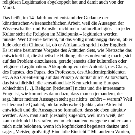
religiösen Legitimation abgekoppelt hat und damit auch von der
Moral.
Das heißt, im 14. Jahrhundert entstand der Gedanke der
künstlerischen-wissenschaftlichen Arbeit, weil die Aussagen der
Wissenschaftler und Künstler nicht mehr kulturell-religiös – in jeder
Kultur steht die Religion im Mittelpunkt – legitimiert werden
musste. Wer Chemie betreibt, tut das völlig unabhängig davon, ob er
Jude oder ein Chinese ist, ob er Afrikanisch spricht oder Englisch.
Es ist eine bestimmte Vorgabe des Attitüden-Sets, wie Nietzsche das
entwickelt hat, die ästhetische Haltung, die es notwendig macht, sich
auf das Problem einzulassen, gerade jenseits aller kulturellen oder
religiösen Legitimation. Abkopplung von der Autorität, des Clans,
des Papstes, des Papas, des Professors, des Akademiepräsidenten
etc. Also Orientierung auf das Prinzip Autorität durch Autorschaft,
das ist schließlich die sensationellste Kennzeichnung Europas
schlechthin […]. Religion [bedeutet?] nichts und die interessante
Frage ist, wie kommt es dann dazu, dass man so jemandem, der
sagt, hinter meinen Aussagen steht gar nichts, zuhört – warum? Weil
er literarische Qualität, bildkünstlerische Qualität, also Aktivität
entwickelt und die Aussagen so formuliert, dass sie eben attraktiv
werden. Also, man auch [deshalb] zugehört, weil man weiß, der
kann mich nicht bestrafen, wenn ich maulend weggehe und er kann
mich nicht belohnen, wenn ich kopfnickend begeistert dasitze und
sage: „Meister, großartig! Eine tolle Einsicht!“ Mit anderen Worten,