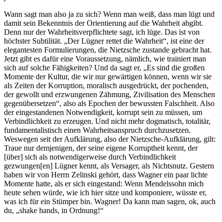
Wann sagt man also ja zu sich? Wenn man weiß, dass man lügt und
damit sein Bekenntnis der Orientierung auf die Wahrheit abgibt.
Denn nur der Wahrheitsverpflichtete sagt, ich lüge. Das ist von
höchster Subtilität. „Der Lügner rettet die Wahrheit“, ist eine der
elegantesten Formulierungen, die Nietzsche zustande gebracht hat.
Jetzt gibt es dafür eine Voraussetzung, nämlich, wie trainiert man
sich auf solche Fähigkeiten? Und da sagt er, „Es sind die großen
Momente der Kultur, die wir nur gewärtigen können, wenn wir sie
als Zeiten der Korruption, moralisch ausgedrückt, der pochenden,
der gewollt und erzwungenen Zähmung, Zivilisation des Menschen
gegenübersetzen“, also als Epochen der bewussten Falschheit. Also
der eingestandenen Notwendigkeit, korrupt sein zu müssen, um
Verbindlichkeit zu erzeugen. Und nicht mehr dogmatisch, totalitär,
fundamentalistisch einen Wahrheitsanspruch durchzusetzen.
Weswegen seit der Aufklärung, also der Nietzsche-Aufklärung, gilt:
Traue nur demjenigen, der seine eigene Korruptheit kennt, der
[über] sich als notwendigerweise durch Verbindlichkeit
gezwungen[en] Lügner kennt, als Versager, als Nichtsnutz. Gestern
haben wir von Herrn Zelinski gehört, dass Wagner ein paar lichte
Momente hatte, als er sich eingestand: Wenn Mendelssohn mich
heute sehen würde, wie ich hier sitze und komponiere, wüsste er,
was ich für ein Stümper bin. Wagner! Da kann man sagen, ok, auch
du, „shake hands, in Ordnung!“