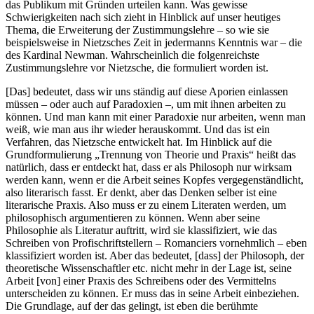
das Publikum mit Gründen urteilen kann. Was gewisse
Schwierigkeiten nach sich zieht in Hinblick auf unser heutiges
Thema, die Erweiterung der Zustimmungslehre – so wie sie
beispielsweise in Nietzsches Zeit in jedermanns Kenntnis war – die
des Kardinal Newman. Wahrscheinlich die folgenreichste
Zustimmungslehre vor Nietzsche, die formuliert worden ist.
[Das] bedeutet, dass wir uns ständig auf diese Aporien einlassen
müssen – oder auch auf Paradoxien –, um mit ihnen arbeiten zu
können. Und man kann mit einer Paradoxie nur arbeiten, wenn man
weiß, wie man aus ihr wieder herauskommt. Und das ist ein
Verfahren, das Nietzsche entwickelt hat. Im Hinblick auf die
Grundformulierung „Trennung von Theorie und Praxis“ heißt das
natürlich, dass er entdeckt hat, dass er als Philosoph nur wirksam
werden kann, wenn er die Arbeit seines Kopfes vergegenständlicht,
also literarisch fasst. Er denkt, aber das Denken selber ist eine
literarische Praxis. Also muss er zu einem Literaten werden, um
philosophisch argumentieren zu können. Wenn aber seine
Philosophie als Literatur auftritt, wird sie klassifiziert, wie das
Schreiben von Profischriftstellern – Romanciers vornehmlich – eben
klassifiziert worden ist. Aber das bedeutet, [dass] der Philosoph, der
theoretische Wissenschaftler etc. nicht mehr in der Lage ist, seine
Arbeit [von] einer Praxis des Schreibens oder des Vermittelns
unterscheiden zu können. Er muss das in seine Arbeit einbeziehen.
Die Grundlage, auf der das gelingt, ist eben die berühmte