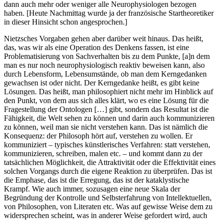
dann auch mehr oder weniger alle Neurophysiologen bezogen
haben. [Heute Nachmittag wurde ja der französische Startheoretiker
in dieser Hinsicht schon angesprochen.]
Nietzsches Vorgaben gehen aber darüber weit hinaus. Das heißt,
das, was wir als eine Operation des Denkens fassen, ist eine
Problematisierung von Sachverhalten bis zu dem Punkte, [a]n dem
man es nur noch neurophysiologisch reaktiv beweisen kann, also
durch Lebensform, Lebensumstände, ob man dem Kerngedanken
gewachsen ist oder nicht. Der Kerngedanke heißt, es gibt keine
Lösungen. Das heißt, man philosophiert nicht mehr im Hinblick auf
den Punkt, von dem aus sich alles klärt, wo es eine Lösung für die
Fragestellung der Ontologen […] gibt, sondern das Resultat ist die
Fähigkeit, die Welt sehen zu können und darin auch kommunizieren
zu können, weil man sie nicht verstehen kann. Das ist nämlich die
Konsequenz: der Philosoph hört auf, verstehen zu wollen. Er
kommuniziert – typisches künstlerisches Verfahren: statt verstehen,
kommunizieren, schreiben, malen etc. – und kommt dann zu der
tatsächlichen Möglichkeit, die Attraktivität oder die Effektivität eines
solchen Vorgangs durch die eigene Reaktion zu überprüfen. Das ist
die Emphase, das ist die Erregung, das ist der kataklystische
Krampf. Wie auch immer, sozusagen eine neue Skala der
Begründung der Kontrolle und Selbsterfahrung von Intellektuellen,
von Philosophen, von Literaten etc. Was auf gewisse Weise dem zu
widersprechen scheint, was in anderer Weise gefordert wird, auch