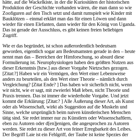
hätte, auf die Wackelkiste, in der die Kuriositäten der historischen
Produktion der Geschichte vorhanden wären, die man dann so wie
Zoofiguren auf den Tisch setzt und damit rumspielt wie Kinder mit
Bauklötzen – einmal erklärt man das für einen Löwen und dann
wieder für einen Elefanten, dann wieder für den König von Uganda.
Das ist gerade der Ausschluss, es gibt keinen freien beliebigen
Zugriff.
Wie er das begründet, ist schon außerordentlich bedeutsam
geworden, eigentlich sogar am Bedeutsamsten gerade in den – heute
nennt man das – Bereichen der Hirnforschung, so absurd diese
Formulierung ist. Neurophysiologen haben den größten Nutzen aus
dieser Erkenntnis [bzw.] aus dieser Vorgabe Nietzsches gezogen.
[Zitat:?] Haben wir ein Vermögen, den Wert einer Lebensweise
anders zu beurteilen, als den Wert einer Theorie – nämlich durch
Vergleichung? [Zitat Ende? ] Das haben wir sicherlich nicht, wenn
wir nicht, wie er sagt, mit zweierlei Maß leben, nicht Theorie und
Praxis trennen. Das ist immer die wiederholte Vorgabe. Und jetzt
kommt die Erklärung: [Zitat:? ] Alle Äußerung dieser Art, als Kunst
oder als Wissenschaft, wirkt als Suggestion auf die Muskeln und
Sinne, welche ursprünglich beim naiven künstlerischen Menschen
tätig sind. Sie redet immer nur zu Künstlern oder Wissenschaftlern,
eben zu Autoren oder d[en]jenigen, die angesprochen zu Autoren
werden. Sie redet zu dieser Art von feiner Erregbarkeit des Leibes.
Der Begriff Laie ist ein Fehlgriff, der Taube ist keine Spezies der