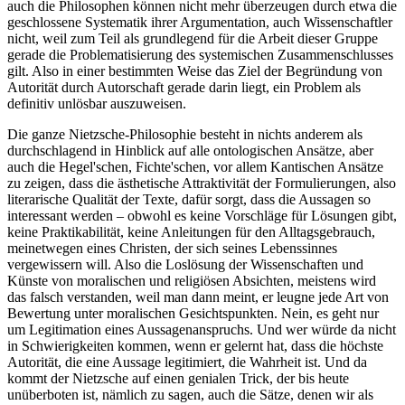
auch die Philosophen können nicht mehr überzeugen durch etwa die
geschlossene Systematik ihrer Argumentation, auch Wissenschaftler
nicht, weil zum Teil als grundlegend für die Arbeit dieser Gruppe
gerade die Problematisierung des systemischen Zusammenschlusses
gilt. Also in einer bestimmten Weise das Ziel der Begründung von
Autorität durch Autorschaft gerade darin liegt, ein Problem als
definitiv unlösbar auszuweisen.
Die ganze Nietzsche-Philosophie besteht in nichts anderem als
durchschlagend in Hinblick auf alle ontologischen Ansätze, aber
auch die Hegel'schen, Fichte'schen, vor allem Kantischen Ansätze
zu zeigen, dass die ästhetische Attraktivität der Formulierungen, also
literarische Qualität der Texte, dafür sorgt, dass die Aussagen so
interessant werden – obwohl es keine Vorschläge für Lösungen gibt,
keine Praktikabilität, keine Anleitungen für den Alltagsgebrauch,
meinetwegen eines Christen, der sich seines Lebenssinnes
vergewissern will. Also die Loslösung der Wissenschaften und
Künste von moralischen und religiösen Absichten, meistens wird
das falsch verstanden, weil man dann meint, er leugne jede Art von
Bewertung unter moralischen Gesichtspunkten. Nein, es geht nur
um Legitimation eines Aussagenanspruchs. Und wer würde da nicht
in Schwierigkeiten kommen, wenn er gelernt hat, dass die höchste
Autorität, die eine Aussage legitimiert, die Wahrheit ist. Und da
kommt der Nietzsche auf einen genialen Trick, der bis heute
unüberboten ist, nämlich zu sagen, auch die Sätze, denen wir als