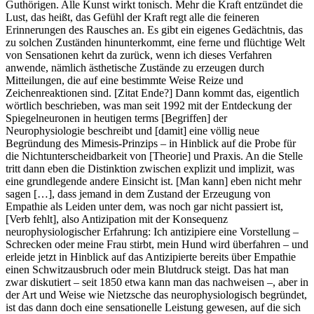
Guthörigen. Alle Kunst wirkt tonisch. Mehr die Kraft entzündet die
Lust, das heißt, das Gefühl der Kraft regt alle die feineren
Erinnerungen des Rausches an. Es gibt ein eigenes Gedächtnis, das
zu solchen Zuständen hinunterkommt, eine ferne und flüchtige Welt
von Sensationen kehrt da zurück, wenn ich dieses Verfahren
anwende, nämlich ästhetische Zustände zu erzeugen durch
Mitteilungen, die auf eine bestimmte Weise Reize und
Zeichenreaktionen sind. [Zitat Ende?] Dann kommt das, eigentlich
wörtlich beschrieben, was man seit 1992 mit der Entdeckung der
Spiegelneuronen in heutigen terms [Begriffen] der
Neurophysiologie beschreibt und [damit] eine völlig neue
Begründung des Mimesis-Prinzips – in Hinblick auf die Probe für
die Nichtunterscheidbarkeit von [Theorie] und Praxis. An die Stelle
tritt dann eben die Distinktion zwischen explizit und implizit, was
eine grundlegende andere Einsicht ist. [Man kann] eben nicht mehr
sagen […], dass jemand in dem Zustand der Erzeugung von
Empathie als Leiden unter dem, was noch gar nicht passiert ist,
[Verb fehlt], also Antizipation mit der Konsequenz
neurophysiologischer Erfahrung: Ich antizipiere eine Vorstellung –
Schrecken oder meine Frau stirbt, mein Hund wird überfahren – und
erleide jetzt in Hinblick auf das Antizipierte bereits über Empathie
einen Schwitzausbruch oder mein Blutdruck steigt. Das hat man
zwar diskutiert – seit 1850 etwa kann man das nachweisen –, aber in
der Art und Weise wie Nietzsche das neurophysiologisch begründet,
ist das dann doch eine sensationelle Leistung gewesen, auf die sich