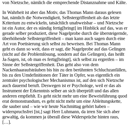
von Nietzsche, nämlich die entsprechende Distanznahme und Kälte.
In Wahrheit ist aber das Motiv, das Thomas Mann daraus gelesen
hat, nämlich die Notwendigkeit, Selbstergriffenheit als das letzte
Kriterium zu entwickeln, tatsächlich unabweisbar – und Nietzsche
ist ein Autor, der es ständig fertig[bringt] im Hinblick auf das, was er
gerade selber produziert, diese Nagelprobe durch die übersteigernde,
überhöhende Selbstergriffenheit – man kann auch sagen durch eine
Art von Poetisierung sich selbst zu beweisen. Bei Thomas Mann
geht es dann so weit, dass er sagt, die Nagelprobe auf das Gelingen
(nicht auf die Problemlösung, sondern auf das Gelingen), das heißt
Ja-Sagen, ist, ob man es fertig[bringt], sich selbst zu ergreifen – im
Sinne der Selbstergriffenheit. Das geht also von dem
Nackenhaaraufsträuben bis hin zu den berühmten Schluchzanfällen,
bis zu den Umdefinitionen der Täter in Opfer, was eigentlich ein
zentraler psychologischer Mechanismus ist, auf den sich Nietzsche
auch dauernd beruft. Deswegen ist er Psychologe, weil er das als
Instrument der Erkenntnis selber an sich überprüft und das allen
anderen empfiehlt. Es geht nicht mehr um eine Beweisführung quod
erat demonstrandum, es geht nicht mehr um eine Ableitungskette,
die sauber und – wie wir heute Nachmittag gehört haben –
widerspruchsfrei [ist,] sagt Herr Luhmann, da irren Sie sich aber
gewaltig, da kommen ja überall diese Widersprüche hinten raus,
[…].