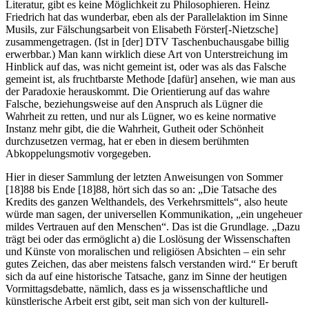
Literatur, gibt es keine Möglichkeit zu Philosophieren. Heinz
Friedrich hat das wunderbar, eben als der Parallelaktion im Sinne
Musils, zur Fälschungsarbeit von Elisabeth Förster[-Nietzsche]
zusammengetragen. (Ist in [der] DTV Taschenbuchausgabe billig
erwerbbar.) Man kann wirklich diese Art von Unterstreichung im
Hinblick auf das, was nicht gemeint ist, oder was als das Falsche
gemeint ist, als fruchtbarste Methode [dafür] ansehen, wie man aus
der Paradoxie herauskommt. Die Orientierung auf das wahre
Falsche, beziehungsweise auf den Anspruch als Lügner die
Wahrheit zu retten, und nur als Lügner, wo es keine normative
Instanz mehr gibt, die die Wahrheit, Gutheit oder Schönheit
durchzusetzen vermag, hat er eben in diesem berühmten
Abkoppelungsmotiv vorgegeben.
Hier in dieser Sammlung der letzten Anweisungen von Sommer
[18]88 bis Ende [18]88, hört sich das so an: „Die Tatsache des
Kredits des ganzen Welthandels, des Verkehrsmittels“, also heute
würde man sagen, der universellen Kommunikation, „ein ungeheuer
mildes Vertrauen auf den Menschen“. Das ist die Grundlage. „Dazu
trägt bei oder das ermöglicht a) die Loslösung der Wissenschaften
und Künste von moralischen und religiösen Absichten – ein sehr
gutes Zeichen, das aber meistens falsch verstanden wird.“ Er beruft
sich da auf eine historische Tatsache, ganz im Sinne der heutigen
Vormittagsdebatte, nämlich, dass es ja wissenschaftliche und
künstlerische Arbeit erst gibt, seit man sich von der kulturell-