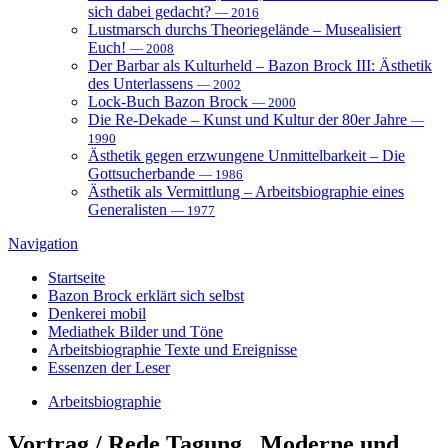
sich dabei gedacht?
— 2016
Lustmarsch durchs Theoriegelände – Musealisiert
Euch!
— 2008
Der Barbar als Kulturheld – Bazon Brock III: Ästhetik
des Unterlassens
— 2002
Lock-Buch Bazon Brock
— 2000
Die Re-Dekade – Kunst und Kultur der 80er Jahre
—
1990
Ästhetik gegen erzwungene Unmittelbarkeit – Die
Gottsucherbande
— 1986
Ästhetik als Vermittlung – Arbeitsbiographie eines
Generalisten
— 1977
Navigation
Startseite
Bazon Brock
erklärt sich selbst
Denkerei
mobil
Mediathek
Bilder und Töne
Arbeitsbiographie
Texte und Ereignisse
Essenzen
der Leser
Arbeitsbiographie
Vortrag / Rede
Tagung „Moderne und