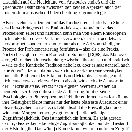
tatsächlich auf die Neulektüre von Aristoteles einließ und die
griechische Distinktion zwischen den beiden Aspekten auch der
modern-humanistischen Unterscheidung zugrunde legte.
Also das eine ist orientiert auf das Produzieren – Poiesis im Sinne
des Hervorbringens eines Endprodukts –, das andere ist das
Prozedieren selbst und natürlich kann man von einem Philosophen
nicht außerhalb dieses Verfahrens erwarten, dass er irgendetwas
hervorbringt, sondern er kann es nur als eine Art von ständigem
Prozess der Problematisierung fortführen – also als eine Praxis.
Nietzsche sagt in diesem Kontext im Sommer [18]88, das Manöver
der gefährlichen Unterscheidung zwischen theoretisch und praktisch
– wie es die Kantische Tradition nahe legt, aber er sagt generell auch
„die Alten“ – beruht darauf, so zu tun, als ob die reine Geistigkeit
ihnen die Probleme der Erkenntnis und Metaphysik vorlege und
nicht etwa etwas anderes. Sie tun als ob, wie auch die Antwort in
der Theorie ausfalle, Praxis nach eigenen Wertemaßstäben zu
beurteilen sei. Gegen diese erste Auffassung führt er seine
Psychologie der Philosophen ins Feld. Ihr entfremdetstes Kalkül und
ihre Geistigkeit bleibt immer nur der letzte blasseste Ausdruck einer
physiologischen Tatsache, es fehlt absolut die Freiwilligkeit oder –
wie heute Morgen immer gesagt [wurde] – die beliebige
Zugriffsmöglichkeit. Das ist natürlich ein Irrtum. Es geht gerade
darum, dass es keine beliebige Zugriffsmöglichkeit auf den Bestand
der Historie gibt. Das wäre ja Kinderkram, wenn man freien Zugriff