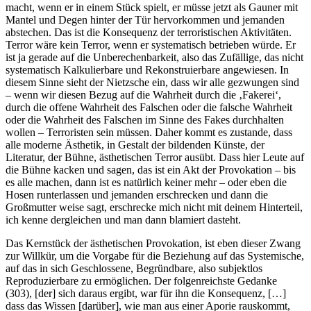
macht, wenn er in einem Stück spielt, er müsse jetzt als Gauner mit
Mantel und Degen hinter der Tür hervorkommen und jemanden
abstechen. Das ist die Konsequenz der terroristischen Aktivitäten.
Terror wäre kein Terror, wenn er systematisch betrieben würde. Er
ist ja gerade auf die Unberechenbarkeit, also das Zufällige, das nicht
systematisch Kalkulierbare und Rekonstruierbare angewiesen. In
diesem Sinne sieht der Nietzsche ein, dass wir alle gezwungen sind
– wenn wir diesen Bezug auf die Wahrheit durch die ‚Fakerei‘,
durch die offene Wahrheit des Falschen oder die falsche Wahrheit
oder die Wahrheit des Falschen im Sinne des Fakes durchhalten
wollen – Terroristen sein müssen. Daher kommt es zustande, dass
alle moderne Ästhetik, in Gestalt der bildenden Künste, der
Literatur, der Bühne, ästhetischen Terror ausübt. Dass hier Leute auf
die Bühne kacken und sagen, das ist ein Akt der Provokation – bis
es alle machen, dann ist es natürlich keiner mehr – oder eben die
Hosen runterlassen und jemanden erschrecken und dann die
Großmutter weise sagt, erschrecke mich nicht mit deinem Hinterteil,
ich kenne dergleichen und man dann blamiert dasteht.
Das Kernstück der ästhetischen Provokation, ist eben dieser Zwang
zur Willkür, um die Vorgabe für die Beziehung auf das Systemische,
auf das in sich Geschlossene, Begründbare, also subjektlos
Reproduzierbare zu ermöglichen. Der folgenreichste Gedanke
(303), [der] sich daraus ergibt, war für ihn die Konsequenz, […]
dass das Wissen [darüber], wie man aus einer Aporie rauskommt,