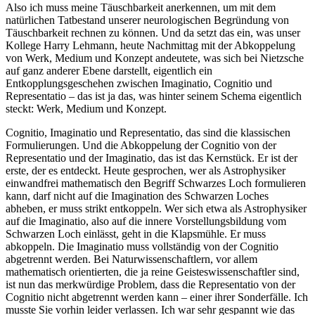
Also ich muss meine Täuschbarkeit anerkennen, um mit dem
natürlichen Tatbestand unserer neurologischen Begründung von
Täuschbarkeit rechnen zu können. Und da setzt das ein, was unser
Kollege Harry Lehmann, heute Nachmittag mit der Abkoppelung
von Werk, Medium und Konzept andeutete, was sich bei Nietzsche
auf ganz anderer Ebene darstellt, eigentlich
ein
Entkopplungsgeschehen zwischen Imaginatio, Cognitio und
Representatio – das ist ja das, was hinter seinem Schema eigentlich
steckt: Werk, Medium und Konzept.
Cognitio, Imaginatio und Representatio, das sind die klassischen
Formulierungen. Und die Abkoppelung der Cognitio von der
Representatio und der Imaginatio, das ist das Kernstück. Er ist der
erste, der es entdeckt. Heute gesprochen, wer als Astrophysiker
einwandfrei mathematisch den Begriff Schwarzes Loch formulieren
kann, darf nicht auf die Imagination des Schwarzen Loches
abheben, er muss strikt entkoppeln. Wer sich etwa als Astrophysiker
auf die Imaginatio, also auf die innere Vorstellungsbildung vom
Schwarzen Loch einlässt, geht in die Klapsmühle. Er muss
abkoppeln. Die Imaginatio muss vollständig von der Cognitio
abgetrennt werden. Bei Naturwissenschaftlern, vor allem
mathematisch orientierten, die ja reine Geisteswissenschaftler sind,
ist nun das merkwürdige Problem, dass die Representatio von der
Cognitio nicht abgetrennt werden kann – einer ihrer Sonderfälle. Ich
musste Sie vorhin leider verlassen. Ich war sehr gespannt wie das