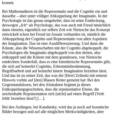
kommt.
Bei Mathematikern ist die Representatio und die Cognitio ein und
dasselbe – aber unter völliger Abkoppelung der Imaginatio. In der
Psychologie ist das genau umgekehrt, dass ist seine Entdeckung,
deswegen „Ich“ als Psychologe, das was auch mit Freud tatsächlich
dann einsetzt, eigentlich zur selben Zeit wie Nietzsche das Konzept
entwickelt schon bei Freud im Ansatz vorhanden ist, nämlich
die
Abkoppelung der Cognitio und Representatio von allen Aspekten
der Imagination. Das ist eine Ausdifferenzierung. Und dann die
Künste, also die Wissenschaften mit der Cognitio abgekoppelt, die
Psychologen die Imaginatio abgekoppelt von den dreien, also
entkoppelt und die Künste mit dem grandiosen, von Nietzsche
entdeckten Sonderfall, dass es eine künstlerische Representatio gibt,
die sich auf keinerlei Coginitio, Erkenntnisbestimmung,
Begriffsarbeit und auf keinerlei innere Imagination beziehen lässt.
Und das ist zu seiner Zeit, das was der [Herr] Zelinski mit seinem
Hinweis vorhin auf [den] Blauen Reiter gemeint hat: Bei den
Gegenstandslosen, bei den Abstrakten beginnt ja dieses
Entkoppelungsgeschehen, dass die repräsentative Ebene, die
zeichenhafte Repräsentation sich [nicht] auf einen Begriff [Verb
fehlt: beziehen lässt?] […].
Bei den Anfängen, bei Kandinsky, wird das ja noch auf kosmische
Bilder bezogen und auf alle möglichen Merkwürdigkeiten, aber