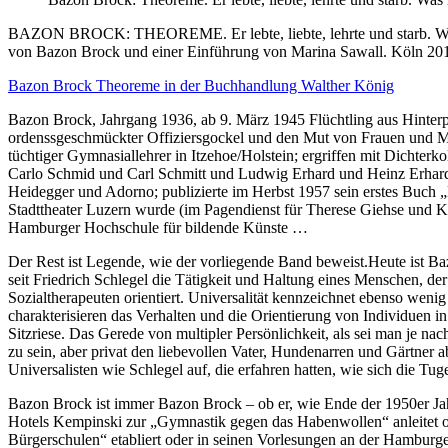
BAZON BROCK: THEOREME. Er lebte, liebte, lehrte und starb. Was ha
von Bazon Brock und einer Einführung von Marina Sawall. Köln 2017
Bazon Brock Theoreme in der Buchhandlung Walther König
Bazon Brock, Jahrgang 1936, ab 9. März 1945 Flüchtling aus Hinter
ordenssgeschmückter Offiziersgockel und den Mut von Frauen und Mütt
tüchtiger Gymnasiallehrer in Itzehoe/Holstein; ergriffen mit Dichterk
Carlo Schmid und Carl Schmitt und Ludwig Erhard und Heinz Erhardt; 
Heidegger und Adorno; publizierte im Herbst 1957 sein erstes Buch „
Stadttheater Luzern wurde (im Pagendienst für Therese Giehse und K
Hamburger Hochschule für bildende Künste …
Der Rest ist Legende, wie der vorliegende Band beweist.Heute ist Baz
seit Friedrich Schlegel die Tätigkeit und Haltung eines Menschen, de
Sozialtherapeuten orientiert. Universalität kennzeichnet ebenso wenig
charakterisieren das Verhalten und die Orientierung von Individuen 
Sitzriese. Das Gerede von multipler Persönlichkeit, als sei man je na
zu sein, aber privat den liebevollen Vater, Hundenarren und Gärtner 
Universalisten wie Schlegel auf, die erfahren hatten, wie sich die Tu
Bazon Brock ist immer Bazon Brock – ob er, wie Ende der 1950er Jahr
Hotels Kempinski zur „Gymnastik gegen das Habenwollen“ anleitet od
Bürgerschulen“ etabliert oder in seinen Vorlesungen an der Hamburg