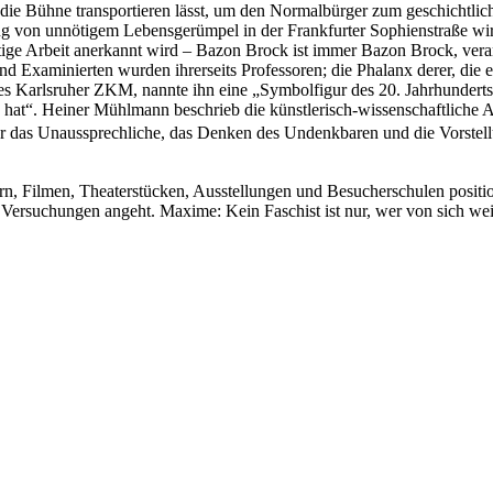
 die Bühne transportieren lässt, um den Normalbürger zum geschichtli
ung von unnötigem Lebensgerümpel in der Frankfurter Sophienstraße wirk
ige Arbeit anerkannt wird – Bazon Brock ist immer Bazon Brock, vera
d Examinierten wurden ihrerseits Professoren; die Phalanx derer, die e
 Karlsruher ZKM, nannte ihn eine „Symbolfigur des 20. Jahrhunderts“ 
 hat“. Heiner Mühlmann beschrieb die künstlerisch-wissenschaftliche A
r das Unaussprechliche, das Denken des Undenkbaren und die Vorstellu
hern, Filmen, Theaterstücken, Ausstellungen und Besucherschulen positio
 Versuchungen angeht. Maxime: Kein Faschist ist nur, wer von sich weiß,