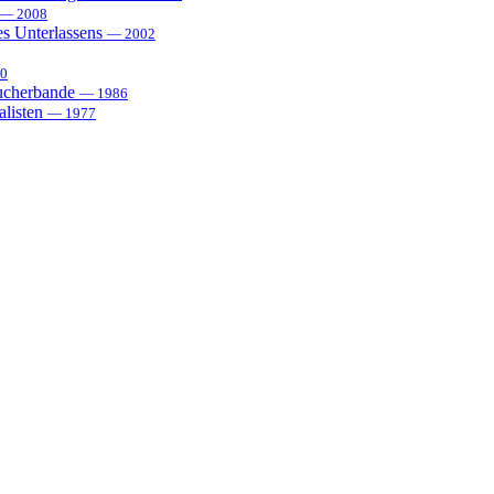
— 2008
es Unterlassens
— 2002
0
sucherbande
— 1986
alisten
— 1977