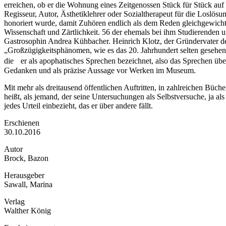
erreichen, ob er die Wohnung eines Zeitgenossen Stück für Stück auf
Regisseur, Autor, Ästhetiklehrer oder Sozialtherapeut für die Loslös
honoriert wurde, damit Zuhören endlich als dem Reden gleichgewicht
Wissenschaft und Zärtlichkeit. 56 der ehemals bei ihm Studierenden un
Gastrosophin Andrea Kühbacher. Heinrich Klotz, der Gründervater des
„Großzügigkeitsphänomen, wie es das 20. Jahrhundert selten gesehen
die er als apophatisches Sprechen bezeichnet, also das Sprechen übe
Gedanken und als präzise Aussage vor Werken im Museum.
Mit mehr als dreitausend öffentlichen Auftritten, in zahlreichen Büc
heißt, als jemand, der seine Untersuchungen als Selbstversuche, ja als
jedes Urteil einbezieht, das er über andere fällt.
Erschienen
30.10.2016
Autor
Brock, Bazon
Herausgeber
Sawall, Marina
Verlag
Walther König