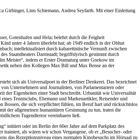
 Girbinger, Linn Schiemann, Andrea Seyfarth. Mit einer Einleitung
r, Gotenhafen und Hela; belehrt durch die Feigheit
ind unter 4 Jahren überlebt hat; ab 1949 endlich in der Obhut
ach; intellektualisiert durch kabarettistische Vernunft zwischen
es Staatstheaters Darmstadt; begriffslyrisch gestimmt durch
lhelm Meister“, indem er Erster Dramaturg unter Gnekow im
sthetik neben den Kollegen Max Bill und Max Bense an der
steht sich als Universalpoet in der Berliner Denkerei. Das bezeichnet
r, von Unternehmern und Journalisten, von Parlamentariern oder
t der Eigenheiten einer Stadt beschreibt. Urbanität wie Universalität
ed eines Tennisclubs, Ehemann und Markenartikler, Reisender und
 Bossen, die sich verpflichtet fühlen, im Beruf hart und rücksichtslos
 mit der allgemeinen humanitären Gesinnung zu tun, traten die
 tödlichem Tugendterror vereinbaren ließ.
initiiert oder im Berlin der 60er Jahre auf dem Parkplatz des
 trainiert, als wären wir schon Vergangene, ob er „Besucher- oder
stens das Rezeptionsniveau eines normalen Kinobesuchs im Hörsaal zu