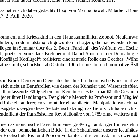
t er sich dabei gedacht? Hrsg. von Marina Sawall. Mitarbeit: Bianca
. 2. Aufl. 2020.
pommern und Kriegskind in den Hauptkampflinien Zoppot, Neufahrwasse
ern; modernitätstauglich geworden in Lagern, die nachweislich kein K
ollegen im Seminar über das 2. Buch „Parzival“ des Wolfram von Eschenb
poetisiert von Claus Brehmer und Daniel Spoerri in der Dramaturgie d
Kotflügel Kotflügel“; realisierte eine zentrale Rolle aus Goethes „Wi
äthe Gold); schließlich ab Oktober 1965 Lehrer für nichtnormative Ä
on Brock Denker im Dienst des Instituts für theoretische Kunst und ver
r sich nicht an Berufsrollen wie denen der Künstler und Wissenschaftle
 allumfassende Fähigkeiten und Kenntnisse, wie Urbanität die Gesamthei
in jeder ihrer Handlungen. Der gleiche Mensch ist Professor und Mitgli
ch Rolle ein anderer, entstammt der eingebildeten Manipulationsmacht von
abzugeben. Gegen diese Selbsteinschätzung, das Berufs-Ich habe nichts
gendpflicht der französischen Revolutionäre von 1789 ohne weiteres mit
e, das mönchische Exercitium einer großen „Hamburger Linienziehung“ 
er den „pompejanischen Blick“ in die Schaufenster unserer Kaufhäuser
er Hochschule Eis- und Popcornverkäufer auftreten lässt, um so wenig