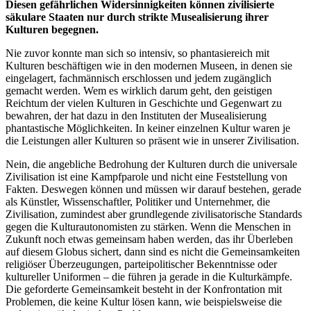
Diesen gefährlichen Widersinnigkeiten können zivilisierte
säkulare Staaten nur durch strikte Musealisierung ihrer
Kulturen begegnen.
Nie zuvor konnte man sich so intensiv, so phantasiereich mit
Kulturen beschäftigen wie in den modernen Museen, in denen sie
eingelagert, fachmännisch erschlossen und jedem zugänglich
gemacht werden. Wem es wirklich darum geht, den geistigen
Reichtum der vielen Kulturen in Geschichte und Gegenwart zu
bewahren, der hat dazu in den Instituten der Musealisierung
phantastische Möglichkeiten. In keiner einzelnen Kultur waren je
die Leistungen aller Kulturen so präsent wie in unserer Zivilisation.
Nein, die angebliche Bedrohung der Kulturen durch die universale
Zivilisation ist eine Kampfparole und nicht eine Feststellung von
Fakten. Deswegen können und müssen wir darauf bestehen, gerade
als Künstler, Wissenschaftler, Politiker und Unternehmer, die
Zivilisation, zumindest aber grundlegende zivilisatorische Standards
gegen die Kulturautonomisten zu stärken. Wenn die Menschen in
Zukunft noch etwas gemeinsam haben werden, das ihr Überleben
auf diesem Globus sichert, dann sind es nicht die Gemeinsamkeiten
religiöser Überzeugungen, parteipolitischer Bekenntnisse oder
kultureller Uniformen – die führen ja gerade in die Kulturkämpfe.
Die geforderte Gemeinsamkeit besteht in der Konfrontation mit
Problemen, die keine Kultur lösen kann, wie beispielsweise die