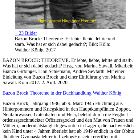
+ 23 Bilder
Bazon Brock: Theoreme. Er lebte, liebte, lehrte und
starb. Was hat er sich dabei gedacht?; Bild: Köln:
Walther König, 2017
BAZON BROCK: THEOREME. Er lebte, liebte, lehrte und starb.
Was hat er sich dabei gedacht? Hrsg. von Marina Sawall. Mitarbeit:
Bianca Girbinger, Linn Schiemann, Andrea Seyfarth. Mit einer
Einleitung von Bazon Brock und einer Einführung von Marina
Sawall. Köln 2017. 2. Aufl. 2020.
Bazon Brock Theoreme in der Buchhandlung Walther König
Bazon Brock, Jahrgang 1936, ab 9. März 1945 Flüchtling aus
Hinterpommern und Kriegskind in den Hauptkampflinien Zoppot,
Neufahrwasser, Gotenhafen und Hela; belehrt durch die Feigheit
ordenssgeschmückter Offiziersgockel und den Mut von Frauen und
Müttern; modernitätstauglich geworden in Lagern, die nachweislich
kein Kind unter 4 Jahren überlebt hat; ab 1949 endlich in der Obhut
tüchtiger Gymnasiallehrer in Itzehoe/Holstein; ergriffen mit