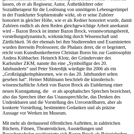
lassen, ob er als Regisseur, Autor, Ästhetiklehrer oder
Sozialtherapeut für die Loslösung von unnötigem Lebensgerümpel
in der Frankfurter Sophienstraße wirkt, ob er seine Zuhörer
honoriert in gleicher Höhe, wie er als Redner honoriert wurde, damit
Zuhören endlich als dem Reden gleichgewichtige Arbeit anerkannt
wird – Bazon Brock ist immer Bazon Brock, verantwortungsbereit,
vorstellungsdynamisch, wirkmächtig durch Wissenschaft und
Zärtlichkeit. 56 der ehemals bei ihm Studierenden und Examinierten
wurden ihrerseits Professoren; die Phalanx derer, die er begeistert,
reicht vom Kunstbunkerherren Christian Boros bis zur Gastrosophin
Andrea Kühbacher. Heinrich Klotz, der Gründervater des
Karlsruher ZKM, nannte ihn eine „Symbolfigur des 20.
Jahrhunderts“ und Peter Sloterdijk würdigte ihn 2006 als ein
„Großzügigkeitsphänomen, wie es das 20. Jahrhundert selten
gesehen hat“. Heiner Mühlmann beschrieb die künstlerisch-
wissenschaftliche Arbeit von Bazon Brock als Etablierung einer
neuen Kunstgattung, die er als apophatisches Sprechen bezeichnet,
also das Sprechen über das Unaussprechliche, das Denken des
Undenkbaren und die Vorstellung des Unvorstellbaren, aber als
konkrete Vorstellung, bestimmten Gedanken und als präzise
Aussage vor Werken im Museum.
Mit mehr als dreitausend öffentlichen Auftritten, in zahlreichen
Büchern, Filmen, Theaterstücken, Ausstellungen und
Besucherschulen positionierte sich Bazon Brock als Beispielgeber