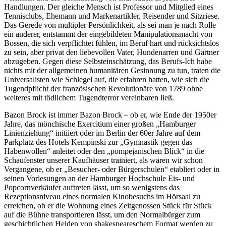
Handlungen. Der gleiche Mensch ist Professor und Mitglied eines
Tennisclubs, Ehemann und Markenartikler, Reisender und Sitzriese.
Das Gerede von multipler Persönlichkeit, als sei man je nach Rolle
ein anderer, entstammt der eingebildeten Manipulationsmacht von
Bossen, die sich verpflichtet fühlen, im Beruf hart und rücksichtslos
zu sein, aber privat den liebevollen Vater, Hundenarren und Gärtner
abzugeben. Gegen diese Selbsteinschätzung, das Berufs-Ich habe
nichts mit der allgemeinen humanitären Gesinnung zu tun, traten die
Universalisten wie Schlegel auf, die erfahren hatten, wie sich die
Tugendpflicht der französischen Revolutionäre von 1789 ohne
weiteres mit tödlichem Tugendterror vereinbaren ließ.
Bazon Brock ist immer Bazon Brock – ob er, wie Ende der 1950er
Jahre, das mönchische Exercitium einer großen „Hamburger
Linienziehung“ initiiert oder im Berlin der 60er Jahre auf dem
Parkplatz des Hotels Kempinski zur „Gymnastik gegen das
Habenwollen“ anleitet oder den „pompejanischen Blick“ in die
Schaufenster unserer Kaufhäuser trainiert, als wären wir schon
Vergangene, ob er „Besucher- oder Bürgerschulen“ etabliert oder in
seinen Vorlesungen an der Hamburger Hochschule Eis- und
Popcornverkäufer auftreten lässt, um so wenigstens das
Rezeptionsniveau eines normalen Kinobesuchs im Hörsaal zu
erreichen, ob er die Wohnung eines Zeitgenossen Stück für Stück
auf die Bühne transportieren lässt, um den Normalbürger zum
geschichtlichen Helden von shakespeareschem Format werden zu