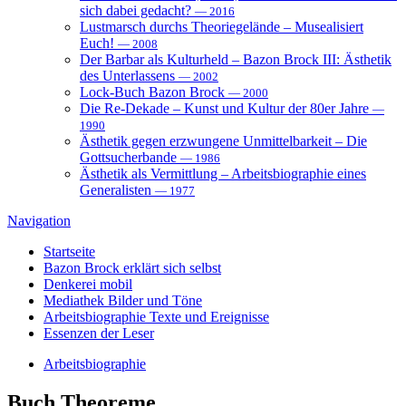
sich dabei gedacht?
— 2016
Lustmarsch durchs Theoriegelände – Musealisiert
Euch!
— 2008
Der Barbar als Kulturheld – Bazon Brock III: Ästhetik
des Unterlassens
— 2002
Lock-Buch Bazon Brock
— 2000
Die Re-Dekade – Kunst und Kultur der 80er Jahre
—
1990
Ästhetik gegen erzwungene Unmittelbarkeit – Die
Gottsucherbande
— 1986
Ästhetik als Vermittlung – Arbeitsbiographie eines
Generalisten
— 1977
Navigation
Startseite
Bazon Brock
erklärt sich selbst
Denkerei
mobil
Mediathek
Bilder und Töne
Arbeitsbiographie
Texte und Ereignisse
Essenzen
der Leser
Arbeitsbiographie
Buch
Theoreme