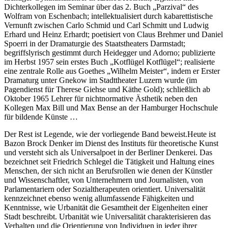
Dichterkollegen im Seminar über das 2. Buch „Parzival“ des
Wolfram von Eschenbach; intellektualisiert durch kabarettistische
Vernunft zwischen Carlo Schmid und Carl Schmitt und Ludwig
Erhard und Heinz Erhardt; poetisiert von Claus Brehmer und Daniel
Spoerri in der Dramaturgie des Staatstheaters Darmstadt;
begriffslyrisch gestimmt durch Heidegger und Adorno; publizierte
im Herbst 1957 sein erstes Buch „Kotflügel Kotflügel“; realisierte
eine zentrale Rolle aus Goethes „Wilhelm Meister“, indem er Erster
Dramaturg unter Gnekow im Stadttheater Luzern wurde (im
Pagendienst für Therese Giehse und Käthe Gold); schließlich ab
Oktober 1965 Lehrer für nichtnormative Ästhetik neben den
Kollegen Max Bill und Max Bense an der Hamburger Hochschule
für bildende Künste …
Der Rest ist Legende, wie der vorliegende Band beweist.Heute ist
Bazon Brock Denker im Dienst des Instituts für theoretische Kunst
und versteht sich als Universalpoet in der Berliner Denkerei. Das
bezeichnet seit Friedrich Schlegel die Tätigkeit und Haltung eines
Menschen, der sich nicht an Berufsrollen wie denen der Künstler
und Wissenschaftler, von Unternehmern und Journalisten, von
Parlamentariern oder Sozialtherapeuten orientiert. Universalität
kennzeichnet ebenso wenig allumfassende Fähigkeiten und
Kenntnisse, wie Urbanität die Gesamtheit der Eigenheiten einer
Stadt beschreibt. Urbanität wie Universalität charakterisieren das
Verhalten und die Orientierung von Individuen in jeder ihrer