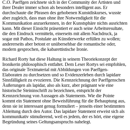
C.O. Paeffgen zeichnete sich in der Community der Artisten und
ihrer Dealer immer schon als besonders intelligent aus. Er
durchschaute die Phrasen des gehobenen Kunstdiskurses, wusste
aber zugleich, dass man ohne ihre Notwendigkeit für die
Kommunikation anzuerkennen, in der Kunstsphäre nichts ausrichten
kann. Mit dieser Einsicht präsentiert er auch seine Arbeitsresultate,
die den Eindruck vermitteln, einerseits mit allem Nachdruck, ja
sogar mit Pathos, Postulate an Künstlerwerke erfüllen zu wollen;
andererseits aber betont er unübersehbar die romantische oder,
modern gesprochen, die kabarettistische Ironie.
Richard Rorty hat diese Haltung in seinem Theoriekonzept der
Ironikerin philosophisch entfaltet. Dem Leser Rortys sei empfohlen,
das originale Textmaterial mit Abbildungen von Paeffgen-
Elaboraten zu durchsetzen und so Evidenzerleben durch lapidare
Sinnfälligkeit zu evozieren. Die Kennzeichnung der Paeffgenschen
Äußerungen als lapidar, also als kurz, aber prägnant wie eine
historische Steininschrift zu bezeichnen, entspricht der
Kennzeichnung von Aussagen als Statements. Wie die Pointe
kommt ein Statement ohne Beweisführung für die Behauptung aus,
denn sie ist interessant genug formuliert – jenseits einer bestimmten
Ableitung durch den Autor. Das lapidare Statement erweist sich als
kommunikativ stimulierend, weil es jedem, der es hört, eine eigene
Begründung seines Geltungsanspruchs nahelegt.