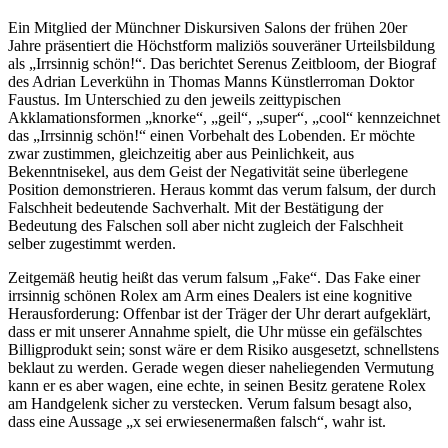
Ein Mitglied der Münchner Diskursiven Salons der frühen 20er
Jahre präsentiert die Höchstform maliziös souveräner Urteilsbildung
als „Irrsinnig schön!“. Das berichtet Serenus Zeitbloom, der Biograf
des Adrian Leverkühn in Thomas Manns Künstlerroman Doktor
Faustus. Im Unterschied zu den jeweils zeittypischen
Akklamationsformen „knorke“, „geil“, „super“, „cool“ kennzeichnet
das „Irrsinnig schön!“ einen Vorbehalt des Lobenden. Er möchte
zwar zustimmen, gleichzeitig aber aus Peinlichkeit, aus
Bekenntnisekel, aus dem Geist der Negativität seine überlegene
Position demonstrieren. Heraus kommt das verum falsum, der durch
Falschheit bedeutende Sachverhalt. Mit der Bestätigung der
Bedeutung des Falschen soll aber nicht zugleich der Falschheit
selber zugestimmt werden.
Zeitgemäß heutig heißt das verum falsum „Fake“. Das Fake einer
irrsinnig schönen Rolex am Arm eines Dealers ist eine kognitive
Herausforderung: Offenbar ist der Träger der Uhr derart aufgeklärt,
dass er mit unserer Annahme spielt, die Uhr müsse ein gefälschtes
Billigprodukt sein; sonst wäre er dem Risiko ausgesetzt, schnellstens
beklaut zu werden. Gerade wegen dieser naheliegenden Vermutung
kann er es aber wagen, eine echte, in seinen Besitz geratene Rolex
am Handgelenk sicher zu verstecken. Verum falsum besagt also,
dass eine Aussage „x sei erwiesenermaßen falsch“, wahr ist.