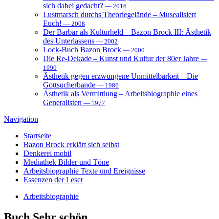
sich dabei gedacht?
— 2016
Lustmarsch durchs Theoriegelände – Musealisiert
Euch!
— 2008
Der Barbar als Kulturheld – Bazon Brock III: Ästhetik
des Unterlassens
— 2002
Lock-Buch Bazon Brock
— 2000
Die Re-Dekade – Kunst und Kultur der 80er Jahre
—
1990
Ästhetik gegen erzwungene Unmittelbarkeit – Die
Gottsucherbande
— 1986
Ästhetik als Vermittlung – Arbeitsbiographie eines
Generalisten
— 1977
Navigation
Startseite
Bazon Brock
erklärt sich selbst
Denkerei
mobil
Mediathek
Bilder und Töne
Arbeitsbiographie
Texte und Ereignisse
Essenzen
der Leser
Arbeitsbiographie
Buch
Sehr schön