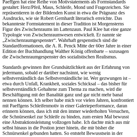
Paeffgen hat eine Reihe von Motivstatements als Formstandards
gestaltet: Herz/Pfeil, Maus, Schleife, Mond und Fragezeichen. Sie
repräsentieren in der Bildenden Kunst in etwa die Prägnanz des
Ausdrucks, wie sie Robert Gernhardt literarisch erreichte. Das
bekannteste Formstatement in dieser Tradition ist Morgensterns
Figur des Zwischenraums im Lattenzaun. Paul Klee hat eine ganze
Typologie von Zwischenraumwesen entwickelt. Er nannte sie
„Zwischenraumgespenster“. Wahrhaft gespenstisch sind die
Standardformationen, die A. R. Penck Mitte der 60er Jahre in einer
Edition der Buchhandlung Walther König offenbarte – sozusagen
die Zwischenraumgespenster des sozialistischen Realismus.
Standards gewinnen ihre Grundsätzlichkeit aus der Erfahrung von
jedermann, sobald er darüber nachsinnt, wie wenig
selbstverständlich das Selbstverständliche ist. Wer gezwungen ist –
etwa durch Unfall, Krankheit, soziales Schicksal – das bisher für
selbstverständlich Gehaltene zum Thema zu machen, wird die
Beschäftigung mit der Banalität ganz und gar nicht mehr banal
nennen können. Ich selber habe mich vor vielen Jahren, konfrontiert
mit Paeffgens Schleifenmotiv in einer Galerieperformance, daran
erinnern können, dass ich mit den immer wiederholten Versuchen,
die Schnürsenkel zur Schleife zu binden, zum ersten Mal bewusst
eine Abstraktionsleistung vollzogen habe. Ich dachte mich aus mir
selbst hinaus in die Postion jener hinein, die mir bisher die
Schnürsenkel gebunden hatten. So entsteht Bewusstsein in der