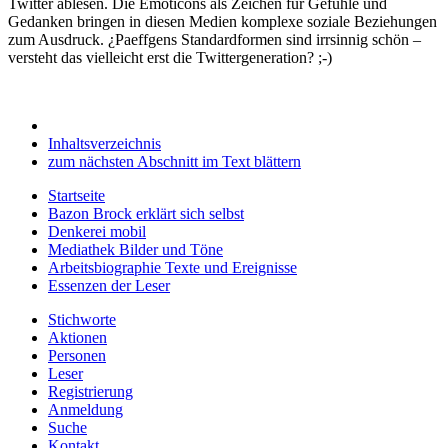
Twitter ablesen. Die Emoticons als Zeichen für Gefühle und
Gedanken bringen in diesen Medien komplexe soziale Beziehungen
zum Ausdruck. ¿Paeffgens Standardformen sind irrsinnig schön –
versteht das vielleicht erst die Twittergeneration? ;-)
Inhaltsverzeichnis
zum nächsten Abschnitt im Text blättern
Startseite
Bazon Brock
erklärt sich selbst
Denkerei
mobil
Mediathek
Bilder und Töne
Arbeitsbiographie
Texte und Ereignisse
Essenzen
der Leser
Stichworte
Aktionen
Personen
Leser
Registrierung
Anmeldung
Suche
Kontakt