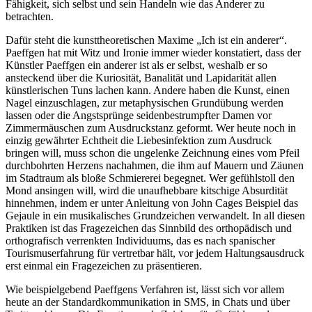
Fähigkeit, sich selbst und sein Handeln wie das Anderer zu
betrachten.
Dafür steht die kunsttheoretischen Maxime „Ich ist ein anderer“.
Paeffgen hat mit Witz und Ironie immer wieder konstatiert, dass der
Künstler Paeffgen ein anderer ist als er selbst, weshalb er so
ansteckend über die Kuriosität, Banalität und Lapidarität allen
künstlerischen Tuns lachen kann. Andere haben die Kunst, einen
Nagel einzuschlagen, zur metaphysischen Grundübung werden
lassen oder die Angstsprünge seidenbestrumpfter Damen vor
Zimmermäuschen zum Ausdruckstanz geformt. Wer heute noch in
einzig gewährter Echtheit die Liebesinfektion zum Ausdruck
bringen will, muss schon die ungelenke Zeichnung eines vom Pfeil
durchbohrten Herzens nachahmen, die ihm auf Mauern und Zäunen
im Stadtraum als bloße Schmiererei begegnet. Wer gefühlstoll den
Mond ansingen will, wird die unaufhebbare kitschige Absurdität
hinnehmen, indem er unter Anleitung von John Cages Beispiel das
Gejaule in ein musikalisches Grundzeichen verwandelt. In all diesen
Praktiken ist das Fragezeichen das Sinnbild des orthopädisch und
orthografisch verrenkten Individuums, das es nach spanischer
Tourismuserfahrung für vertretbar hält, vor jedem Haltungsausdruck
erst einmal ein Fragezeichen zu präsentieren.
Wie beispielgebend Paeffgens Verfahren ist, lässt sich vor allem
heute an der Standardkommunikation in SMS, in Chats und über