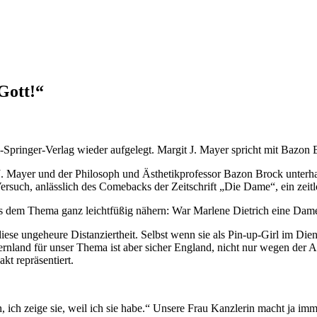
Gott!“
Springer-Verlag wieder aufgelegt. Margit J. Mayer spricht mit Bazon 
it J. Mayer und der Philosoph und Ästhetikprofessor Bazon Brock unterhal
ersuch, anlässlich des Comebacks der Zeitschrift „Die Dame“, ein zei
uns dem Thema ganz leichtfüßig nähern: War Marlene Dietrich eine Dam
iese ungeheure Distanziertheit. Selbst wenn sie als Pin-up-Girl im Die
nland für unser Thema ist aber sicher England, nicht nur wegen der An
kt repräsentiert.
 ich zeige sie, weil ich sie habe.“ Unsere Frau Kanzlerin macht ja im