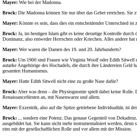
Mayer:
Wie bei der Madonna.
Brock:
Die Madonna können Sie nur über das Gebet erreichen. Sie zwin
Mayer:
Könnte es sein, dass dies ein entscheidender Unterschied is
Brock:
Ja, im heutigen Islam gibt es keine derartige Kontrolle dur
Dominanz, also entweder Herrschen oder Kriechen. Alles andere hat
Mayer:
Wer waren die Damen des 19. und 20. Jahrhunderts?
Brock:
Um 1900 sind Frauen wie Virginia Woolf oder Edith Sitwell de
autarke Angehörige des Hochadels, die durch ihre Ländereien Geld h
gesamten Humanismus.
Mayer:
Hatte Edith Sitwell nicht eine zu große Nase dafür?
Brock:
Aber was denn – die Physiognomie spielt dabei keine Rolle. D
Renaissancefürsten an, mit Nasenwarze und allem.
Mayer:
Exzentrik, also auf die Spitze getriebene Individualität, ist
Brock:
... sondern eine Potenz. Das genaue Gegenteil von Dekadenz. M
ausgebildet hat. Sie kann nicht mehr instrumentalisiert werden, denn
eins mit der gesellschaftlichen Rolle und vor allem mit der Mission.