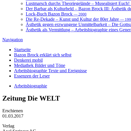
Lustmarsch durchs Theoriegelände – Musealisiert Euch!
Der Barbar als Kulturheld – Bazon Brock III: Ästhetik d
Lock-Buch Bazon Brock
— 2000
Die Re-Dekade – Kunst und Kultur der 80er Jahre
— 199
Ästhetik gegen erzwungene Unmittelbarkeit – Die Gott
Ästhetik als Vermittlung – Arbeitsbiographie eines Gener
Navigation
Startseite
Bazon Brock
erklärt sich selbst
Denkerei
mobil
Mediathek
Bilder und Töne
Arbeitsbiographie
Texte und Ereignisse
Essenzen
der Leser
Arbeitsbiographie
Zeitung
Die WELT
Erschienen
01.03.2017
Verlag