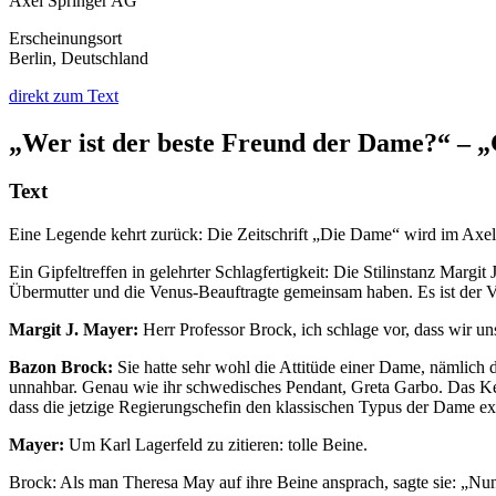
Axel Springer AG
Erscheinungsort
Berlin, Deutschland
direkt zum Text
„Wer ist der beste Freund der Dame?“ – „
Text
Eine Legende kehrt zurück: Die Zeitschrift „Die Dame“ wird im Axel-
Ein Gipfeltreffen in gelehrter Schlagfertigkeit: Die Stilinstanz Marg
Übermutter und die Venus-Beauftragte gemeinsam haben. Es ist der V
Margit J. Mayer:
Herr Professor Brock, ich schlage vor, dass wir 
Bazon Brock:
Sie hatte sehr wohl die Attitüde einer Dame, nämlich d
unnahbar. Genau wie ihr schwedisches Pendant, Greta Garbo. Das Ker
dass die jetzige Regierungschefin den klassischen Typus der Dame exa
Mayer:
Um Karl Lagerfeld zu zitieren: tolle Beine.
Brock: Als man Theresa May auf ihre Beine ansprach, sagte sie: „Nun,