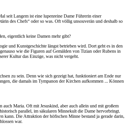
 Mal seit Langem ist eine lupenreine Dame Führerin einer
tärin des Chefs“ oder so was. Oft völlig unsouverän und deshalb so
nden, eigentlich keine Damen mehr gibt?
ie und Kunstgeschichte längst betrieben wird. Dort geht es in den
 genauso wie die Figuren auf Gemälden von Tizian oder Rubens in
rer Kultur das Einzige, was nicht vergeht.
hsen zu sein. Denn wie sich gezeigt hat, funktioniert am Ende nur
llungen, die damals im Tympanon der Kirchen aufkommen ... Können
n auch Maria. Oft mit Jesuskind, aber auch allein und mit großem
istorisch parallel, im säkularen Minnekult die Dame hervorbringt.
en kann. Die Attraktion der höfischen Minne bestand ja gerade darin,
hlossen war.