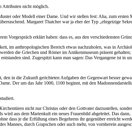
 Attributen nicht möglich.
e Muster oder Modell einer Dame. Und wir stellen fest: Aha, zum ersten
berraschend. Margaret Thatcher war ja eher der Typ „ehrgeizige Sekre
serem Vorgespräch erklärt haben: dass es, aus den verschiedensten Grü
it, im anthropologischen Bereich etwas nachzuholen, was in Archäolog
a werden die Griechen und Römer im Antikenmuseum präsent gehalten;
tstanden sind. Zugespitzt kann man sagen: Das Vergangene ist in unse
t, den in die Zukunft gerichteten Aufgaben der Gegenwart besser gewac
s Dame. Der um das Jahr 1000, 1100 beginnt, mit den Madonnendarste
tudiert.
irchentüren nicht nur Christus oder den Gottvater darzustellen, sonder
 wird aus dem Marienkult ein neues Frauenbild abgeleitet. Das dann, h
ohne dass je die Erfüllung eines Begehrens ihr gegenüber erreicht werd
g des Mannes, durch Grapschen oder auch mehr, von vornherein ausgesc