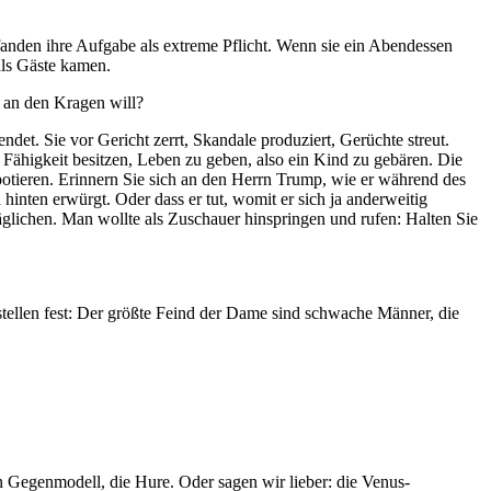
fanden ihre Aufgabe als extreme Pflicht. Wenn sie ein Abendessen
als Gäste kamen.
d an den Kragen will?
et. Sie vor Gericht zerrt, Skandale produziert, Gerüchte streut.
 Fähigkeit besitzen, Leben zu geben, also ein Kind zu gebären. Die
otieren. Erinnern Sie sich an den Herrn Trump, wie er während des
hinten erwürgt. Oder dass er tut, womit er sich ja anderweitig
räglichen. Man wollte als Zuschauer hinspringen und rufen: Halten Sie
tellen fest: Der größte Feind der Dame sind schwache Männer, die
n Gegenmodell, die Hure. Oder sagen wir lieber: die Venus-