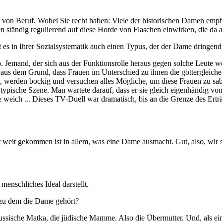
an von Beruf. Wobei Sie recht haben: Viele der historischen Damen emp
n ständig regulierend auf diese Horde von Flaschen einwirken, die da 
 es in Ihrer Sozialsystematik auch einen Typus, der der Dame dringen
Jemand, der sich aus der Funktionsrolle heraus gegen solche Leute wend
 aus dem Grund, dass Frauen im Unterschied zu ihnen die göttergleiche
, werden bockig und versuchen alles Mögliche, um diese Frauen zu sab
typische Szene. Man wartete darauf, dass er sie gleich eigenhändig von 
sie weich ... Dieses TV-Duell war dramatisch, bis an die Grenze des Ert
weit gekommen ist in allem, was eine Dame ausmacht. Gut, also, wir s
menschliches Ideal darstellt.
 zu dem die Dame gehört?
russische Matka, die jüdische Mamme. Also die Übermutter. Und, als ei