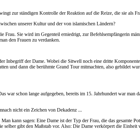
gt zur ständigen Kontrolle der Reaktion auf die Reize, die sie als Fra
t zwischen unserer Kultur und der von islamischen Ländern?
ch die Frau. Sie wird im Gegenteil erniedrigt, zur Befehlsempfängerin
 man den Frauen zu verdanken.
r Inbegriff der Dame. Wobei die Sitwell noch eine dritte Komponente e
atten und dann die berühmte Grand Tour mitmachten, also gebildet wu
as war schon lange aufgegeben, bereits im 15. Jahrhundert war man dar
 demnach nicht ein Zeichen von Dekadenz ...
an kann sagen: Eine Dame ist der Typ der Frau, die das gesamte Potenz
 sie selber gibt den Maßstab vor. Also: Die Dame verkörpert die Einhei