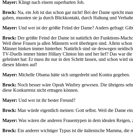
Mayer:
Klingt nach einem superharten Job.
Brock:
Na, ein Job ist das schon gar nicht! Bei der Dame spricht m
gaben, mussten sie ja durch Blickkontakt, durch Haltung und Verhalte
Mayer:
Und wer ist der größte Feind der Dame? Anders gefragt: Gibt
Brock:
Der größte Feind der Dame ist natürlich der Funktions-Macho. 
Weil diese Frauen ja allen Männern weit überlegen sind. Allein schon
Männer hinken immer hinterher. Natürlich sind sie deswegen neidisch
TV-Duells immer hinter Hillary Clinton hin und her lief? Das war die 
gebrüstet hat: Er muss ihr nur in den Schritt fassen, und schon wird 
diesen Idioten auf!
Mayer:
Michelle Obama hätte sich umgedreht und Kontra gegeben.
Brock:
Noch besser wäre Oprah Winfrey gewesen. Die übrigens sehr 
diese Konkurrenz nicht ertragen können.
Mayer:
Und wer ist ihr bester Freund?
Brock:
Man würde eigentlich meinen: Gott selbst. Weil die Dame ein 
Mayer:
Was wären die anderen Frauentypen in dem idealen Reigen,
Brock:
Ein anderer wichtiger Typus ist die italienische Mamma, die 