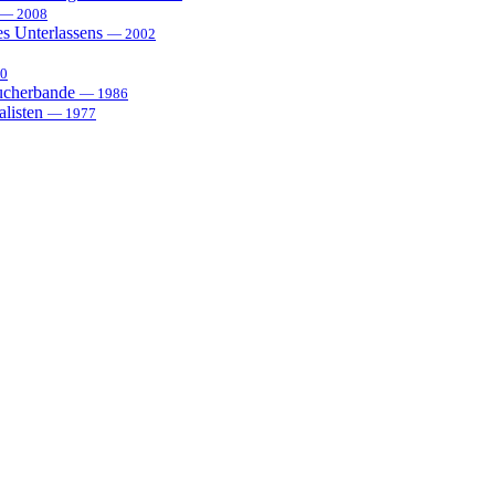
— 2008
es Unterlassens
— 2002
0
sucherbande
— 1986
alisten
— 1977