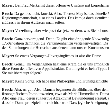
Mayer:
Bei Frau Merkel ist dieser offensive Umgang mit körperlichen
Brock:
Da geht es nicht, korrekt. Also: Theresa May ist das aktuell
Regierungsmannschaft, also eines Landes. Das kam ja doch ziemlich ü
aggressiv in ihrem Auftreten nach außen.
Mayer:
Verzeihung, aber wie passt das jetzt zu dem, was Sie bei un
Brock:
Ganz hervorragend. Denn: Es gibt eine dringende Notwendigke
1750er-Jahren damit los, die Vergangenheit zu vergegenwärtigen. D
den Sammlungen der Herrscher, aus denen dann unsere Kunstmuseen en
Mayer:
So etwas Vergangen-Unvergängliches ist also die Dame.
Brock:
Genau. Im Vergangenen liegt eine Kraft, die es uns ermöglich
diese Form der affektiven Appellstruktur. Darum geht es beim Typu
Sie mir überhaupt folgen?
Mayer:
Keine Sorge, ich habe mal Philosophie und Kunstgeschichte s
Brock:
Aha, na gut. Also: Damals begannen die Bildhauer, über den K
ikonografischem Pomp inszeniert, etwa als Mariä Himmelfahrt. Damals
Also eine Frau, deren suggestive Attraktivität Bewunderung erzeugt, 
dass die Dame prinzipiell unerreichbar war. Dass jegliche Aneignun