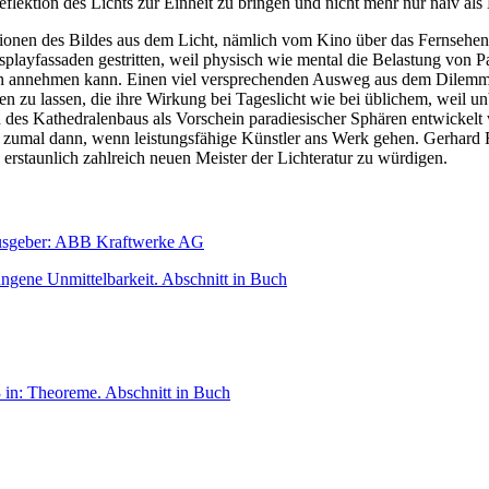
flektion des Lichts zur Einheit zu bringen und nicht mehr nur naiv als
ionen des Bildes aus dem Licht, nämlich vom Kino über das Fernsehen
splayfassaden gestritten, weil physisch wie mental die Belastung von
n annehmen kann. Einen viel versprechenden Ausweg aus dem Dilemma 
n zu lassen, die ihre Wirkung bei Tageslicht wie bei üblichem, weil un
es Kathedralenbaus als Vorschein paradiesischer Sphären entwickelt wu
g, zumal dann, wenn leistungsfähige Künstler ans Werk gehen. Gerhar
e erstaunlich zahlreich neuen Meister der Lichteratur zu würdigen.
usgeber: ABB Kraftwerke AG
ungene Unmittelbarkeit.
Abschnitt in Buch
3
in: Theoreme.
Abschnitt in Buch