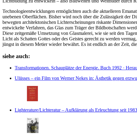
Lichtbildung zu entwickeln – also Bildwelten und Weltbilder durch Re
Technologieentwicklungen ermöglichten auch die aktuelleren Emanat
unebenen Oberflächen. Bisher wird noch über die Zulässigkeit der Di
bewegten architektonischen Lichterscheinungen riskante Dimensione
entwickelte Verfahren, das Glas zum Träger der Bildbotschaften werde
Diese zeitgemäße Umsetzung von Glasmalerei, wie sie seit den Tagen d
Licht als Schatten Gottes oder des Geistes gerecht zu werden verma
jüngst in diesem Metier wieder bewährt. Es ist endlich an der Zeit, di
siehe auch:
Transformationen. Schauplätze der Energie.
Buch
1992 · Hera
Uliisses – ein Film von Werner Nekes
in: Ästhetik gegen erzw
Lighterature/Lichteratur – Aufklärung als Erleuchtung seit 198