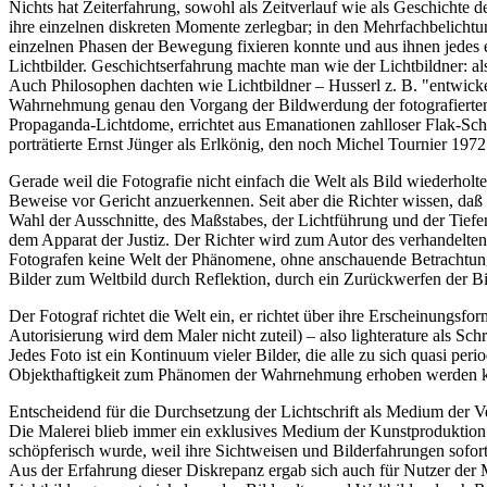
Nichts hat Zeiterfahrung, sowohl als Zeitverlauf wie als Geschichte 
ihre einzelnen diskreten Momente zerlegbar; in den Mehrfachbelicht
einzelnen Phasen der Bewegung fixieren konnte und aus ihnen jedes
Lichtbilder. Geschichtserfahrung machte man wie der Lichtbildner: a
Auch Philosophen dachten wie Lichtbildner – Husserl z. B. "entwicke
Wahrnehmung genau den Vorgang der Bildwerdung der fotografierten P
Propaganda-Lichtdome, errichtet aus Emanationen zahlloser Flak-Sche
porträtierte Ernst Jünger als Erlkönig, den noch Michel Tournier 197
Gerade weil die Fotografie nicht einfach die Welt als Bild wiederholte 
Beweise vor Gericht anzuerkennen. Seit aber die Richter wissen, da
Wahl der Ausschnitte, des Maßstabes, der Lichtführung und der Tief
dem Apparat der Justiz. Der Richter wird zum Autor des verhandelte
Fotografen keine Welt der Phänomene, ohne anschauende Betrachtung 
Bilder zum Weltbild durch Reflektion, durch ein Zurückwerfen der B
Der Fotograf richtet die Welt ein, er richtet über ihre Erscheinungsform
Autorisierung wird dem Maler nicht zuteil) – also lighterature als Sch
Jedes Foto ist ein Kontinuum vieler Bilder, die alle zu sich quasi per
Objekthaftigkeit zum Phänomen der Wahrnehmung erhoben werden könn
Entscheidend für die Durchsetzung der Lichtschrift als Medium der 
Die Malerei blieb immer ein exklusives Medium der Kunstproduktion. 
schöpferisch wurde, weil ihre Sichtweisen und Bilderfahrungen sofor
Aus der Erfahrung dieser Diskrepanz ergab sich auch für Nutzer der M