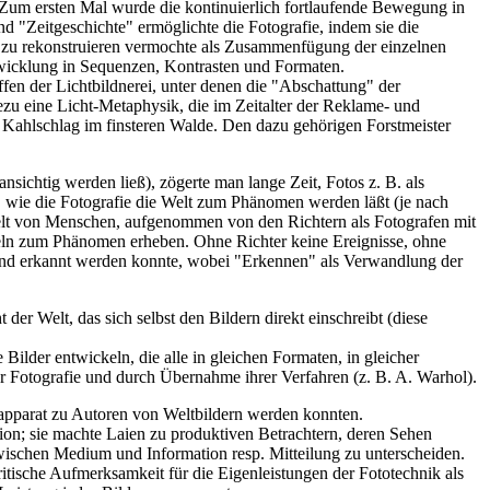
g. Zum ersten Mal wurde die kontinuierlich fortlaufende Bewegung in
 "Zeitgeschichte" ermöglichte die Fotografie, indem sie die
 zu rekonstruieren vermochte als Zusammenfügung der einzelnen
ntwicklung in Sequenzen, Kontrasten und Formaten.
en der Lichtbildnerei, unter denen die "Abschattung" der
u eine Licht-Metaphysik, die im Zeitalter der Reklame- und
 Kahlschlag im finsteren Walde. Den dazu gehörigen Forstmeister
ansichtig werden ließ), zögerte man lange Zeit, Fotos z. B. als
, wie die Fotografie die Welt zum Phänomen werden läßt (je nach
welt von Menschen, aufgenommen von den Richtern als Fotografen mit
ndeln zum Phänomen erheben. Ohne Richter keine Ereignisse, ohne
t und erkannt werden konnte, wobei "Erkennen" als Verwandlung der
t der Welt, das sich selbst den Bildern direkt einschreibt (diese
 Bilder entwickeln, die alle in gleichen Formaten, in gleicher
Fotografie und durch Übernahme ihrer Verfahren (z. B. A. Warhol).
oapparat zu Autoren von Weltbildern werden konnten.
ion; sie machte Laien zu produktiven Betrachtern, deren Sehen
zwischen Medium und Information resp. Mitteilung zu unterscheiden.
itische Aufmerksamkeit für die Eigenleistungen der Fototechnik als