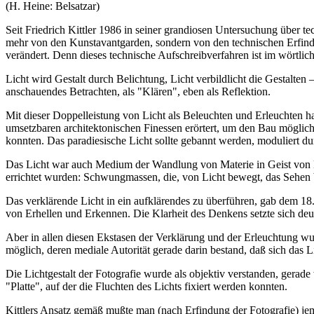
(H. Heine: Belsatzar)
Seit Friedrich Kittler 1986 in seiner grandiosen Untersuchung über 
mehr von den Kunstavantgarden, sondern von den technischen Erfindun
verändert. Denn dieses technische Aufschreibverfahren ist im wörtlich
Licht wird Gestalt durch Belichtung, Licht verbildlicht die Gestalte
anschauendes Betrachten, als "Klären", eben als Reflektion.
Mit dieser Doppelleistung von Licht als Beleuchten und Erleuchten h
umsetzbaren architektonischen Finessen erörtert, um den Bau möglic
konnten. Das paradiesische Licht sollte gebannt werden, moduliert du
Das Licht war auch Medium der Wandlung von Materie in Geist von Ba
errichtet wurden: Schwungmassen, die, von Licht bewegt, das Sehen 
Das verklärende Licht in ein aufklärendes zu überführen, gab dem 1
von Erhellen und Erkennen. Die Klarheit des Denkens setzte sich deu
Aber in allen diesen Ekstasen der Verklärung und der Erleuchtung wurde
möglich, deren mediale Autorität gerade darin bestand, daß sich das L
Die Lichtgestalt der Fotografie wurde als objektiv verstanden, gerade 
"Platte", auf der die Fluchten des Lichts fixiert werden konnten.
Kittlers Ansatz gemäß mußte man (nach Erfindung der Fotografie) jeman