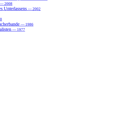
— 2008
es Unterlassens
— 2002
0
sucherbande
— 1986
alisten
— 1977