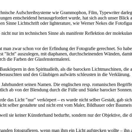
technische Aufschreibsysteme wie Grammophon, Film, Typewriter darlegt
gen entscheidend herausgefordert wurde, hat sich auch unser Blick au
en Sinne Lichtschrift oder lighterature, wie Werner Nekes die Fotofigu
n – nicht nur im technischen Sinne als manifeste Reflektion der molekul
at man zwar schon vor der Erfindung der Fotografie gerechnet. So habe
hst "licht" auszulegen, mit diaphanen, durchscheinenden Wänden, damit
rch die Farben der Glasfenstermalerei.
ukörpern in den Spiritualleib, als die barocken Lichtmaschinen, die 
berauschten und den Gläubigen aufwärts schleusten in die Verklärung.
8. Jahrhundert seinen Namen. Die englischen resp. romanischen Begri
tlich ab von der Blendung durch die Fülle und Stärke barocker Sonnen, 
 das Licht "nur" verkörpert – es wurde nicht selber Gestalt, gab sich ni
icht selber gestaltete und nicht erst vom Maler, Bildhauer oder Baumeis
weil sie keiner Künstlerhand bedurfte, sondern nur der Objektive, die da
den fotografieren, wenn man ihm ein Licht aufstecken wollte – ihn also