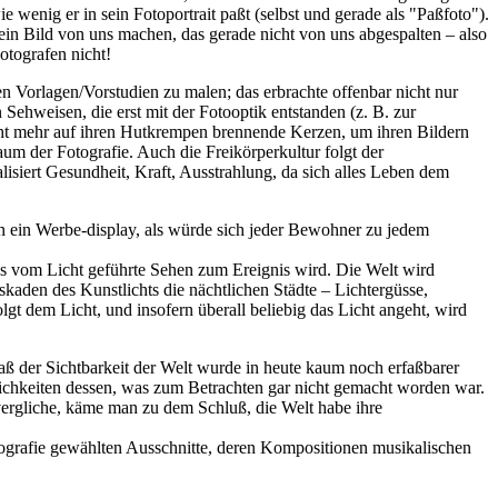
e wenig er in sein Fotoportrait paßt (selbst und gerade als "Paßfoto").
s ein Bild von uns machen, das gerade nicht von uns abgespalten – also
otografen nicht!
en Vorlagen/Vorstudien zu malen; das erbrachte offenbar nicht nur
Sehweisen, die erst mit der Fotooptik entstanden (z. B. zur
icht mehr auf ihren Hutkrempen brennende Kerzen, um ihren Bildern
aum der Fotografie. Auch die Freikörperkultur folgt der
alisiert Gesundheit, Kraft, Ausstrahlung, da sich alles Leben dem
n ein Werbe-display, als würde sich jeder Bewohner zu jedem
s vom Licht geführte Sehen zum Ereignis wird. Die Welt wird
askaden des Kunstlichts die nächtlichen Städte – Lichtergüsse,
 dem Licht, und insofern überall beliebig das Licht angeht, wird
 Maß der Sichtbarkeit der Welt wurde in heute kaum noch erfaßbarer
lichkeiten dessen, was zum Betrachten gar nicht gemacht worden war.
ergliche, käme man zu dem Schluß, die Welt habe ihre
ografie gewählten Ausschnitte, deren Kompositionen musikalischen