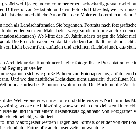
n), spürt wohl jeder, indem er immer erneut schockartig gewahr wird, wi
aren Differenz von Selbstbild und dem Foto als Bild selbst, weil wir un
e Licht ist eine unerbittliche Autorität – dem Maler entkommt man, dem F
n noch als Landschaftsmaler. Sie begannen, Portraits nach fotografisch
traitierenden vor dem Maler fielen weg), sondern führte auch zu neuen 
ntationsdistanzen). Ab Mitte des 19. Jahrhunderts tragen die Maler n
gerät. Die Freilichtmalerei verdankt sich dem Lichtkult und dem Lichtr
ch von Licht beschriften, aufladen und zeichnen (Lichtbräune), das sign
 Architektur das Rauminnere in eine fotografische Präsentation wie i
 und Regung ausstellen.
äume spannen sich wie große Bahnen von Fotopapier aus, auf denen da
n kann. Und wo das natürliche Licht dazu nicht ausreicht, durchfluten K
traum als irdisches Phänomen wahrnimmtr. Der Blick auf die Welt folgt
 auf die Welt veränderte, ihn schulte und differenzierte. Nicht nur das
gswürdig, wo sie nie bildwürdig war – selbst in den kleinsten Unerheb
erstellte und ihn mit einem Bestandskatalog anhand von Fotografien v
lichkeit beliebig verändert.
kro- und Makrogestalt werden Fragen des Formats oder der von der Fot
l sich mit der Fotografie auch unser Zeitsinn wandelte.