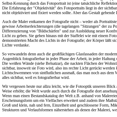
Selbst-Kennung durch das Fotoportrait ist (eine tatsächliche Reflektio
Die Erfahrung der "Objektivität" des Fotoportraits liegt in der sichtb
nicht objektiviert und fixiert werden sollte. Aber das Gestalt gebend
Auch die Maler entkamen der Fotografie nicht – weder als Portraitiste
gewisse Arbeitserleichterungen (die tagelangen "Sitzungen" der zu Por
Differenzierung von "Bildschärfen" und zur Ausbildung neuer Konfro
Licht zu geben. Sie gehen hinaus mit der Staffelei wie mit einem Foto
demonstrierten Macht des Lichts in der Fotografie; der Körper läßt si
Lichte verdanke.
So verwandeln denn auch die großflächigen Glasfassaden der modernen
Augenblick fotografierbar in jeder Phase der Arbeit, in jeder Haltung
Die weißen Wände (siehe Belsatzar), die nackten Flächen der Wohnr
sichtbar, insoweit sie Foto wird, also ins rechte Licht gerückt werde
Lichtschwemmen von sintflutlichen ausmaß, das man noch aus dem Wel
alles sichtbar, weil es fotografierbar wird.
Wir vergessen heute nur allzu leicht, wie die Fotooptik unseren Blick
Weise erhöht; die Welt wurde auch durch die Fotografie dort ansehun
Wenn man einen Bestandskatalog der Welt z.B. anhand von Malereien 
Erscheinungsform um ein Vielfaches erweitert und zudem ihre Maßstäb
Groß und klein, nah und fern, Einzelheit und geschlossene Form, Mi
Strukturen und Verlaufsformen näherstehen als denen der Malerei, wei