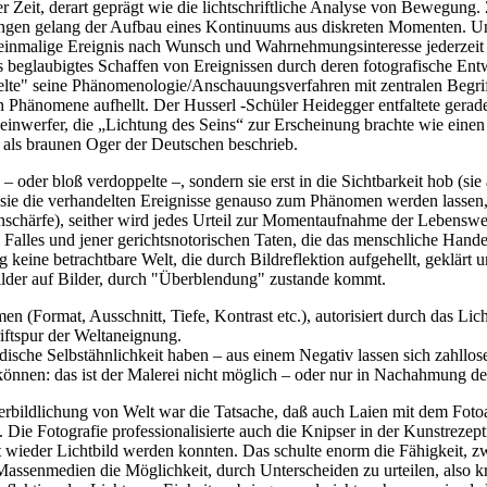
der Zeit, derart geprägt wie die lichtschriftliche Analyse von Bewegun
ungen gelang der Aufbau eines Kontinuums aus diskreten Momenten. Und
 einmalige Ereignis nach Wunsch und Wahrnehmungsinteresse jederzeit
ls beglaubigtes Schaffen von Ereignissen durch deren fotografische E
lte" seine Phänomenologie/Anschauungsverfahren mit zentralen Begriff
hänomene aufhellt. Der Husserl -Schüler Heidegger entfaltete geradez
inwerfer, die „Lichtung des Seins“ zur Erscheinung brachte wie einen
2 als braunen Oger der Deutschen beschrieb.
– oder bloß verdoppelte –, sondern sie erst in die Sichtbarkeit hob (sie 
ß sie die verhandelten Ereignisse genauso zum Phänomen werden lassen
enschärfe), seither wird jedes Urteil zur Momentaufnahme der Lebens
n Falles und jener gerichtsnotorischen Taten, die das menschliche Ha
keine betrachtbare Welt, die durch Bildreflektion aufgehellt, geklär
ilder auf Bilder, durch "Überblendung" zustande kommt.
en (Format, Ausschnitt, Tiefe, Kontrast etc.), autorisiert durch das Lich
riftspur der Weltaneignung.
iodische Selbstähnlichkeit haben – aus einem Negativ lassen sich zahllose
en: das ist der Malerei nicht möglich – oder nur in Nachahmung der 
Verbildlichung von Welt war die Tatsache, daß auch Laien mit dem Fot
Die Fotografie professionalisierte auch die Knipser in der Kunstrezept
t wieder Lichtbild werden konnten. Das schulte enorm die Fähigkeit, 
assenmedien die Möglichkeit, durch Unterscheiden zu urteilen, also kr