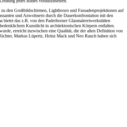
 Leistung jedes Bildes vorauszusetzen.
 zu den Großbildschirmen, Lightboxes und Fassadenprojektionen auf
 Passanten und Anwohnern durch die Dauerkonfrontation mit den
bietet das z.B. von den Paderborner Glasmalereiwerkstätten
bedenklichem Kunstlicht in architektonischen Körpern entfalten.
rde, erreicht inzwischen eine Qualität, die der alten Definition von
d Richter, Markus Lüpertz, Heinz Mack und Neo Rauch haben sich