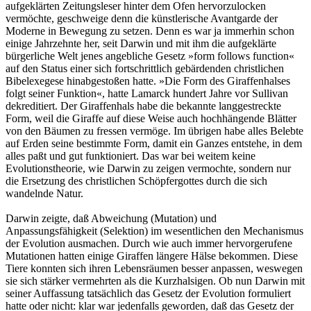
aufgeklärten Zeitungsleser hinter dem Ofen hervorzulocken
vermöchte, geschweige denn die künstlerische Avantgarde der
Moderne in Bewegung zu setzen. Denn es war ja immerhin schon
einige Jahrzehnte her, seit Darwin und mit ihm die aufgeklärte
bürgerliche Welt jenes angebliche Gesetz »form follows function«
auf den Status einer sich fortschrittlich gebärdenden christlichen
Bibelexegese hinabgestoßen hatte. »Die Form des Giraffenhalses
folgt seiner Funktion«, hatte Lamarck hundert Jahre vor Sullivan
dekreditiert. Der Giraffenhals habe die bekannte langgestreckte
Form, weil die Giraffe auf diese Weise auch hochhängende Blätter
von den Bäumen zu fressen vermöge. Im übrigen habe alles Belebte
auf Erden seine bestimmte Form, damit ein Ganzes entstehe, in dem
alles paßt und gut funktioniert. Das war bei weitem keine
Evolutionstheorie, wie Darwin zu zeigen vermochte, sondern nur
die Ersetzung des christlichen Schöpfergottes durch die sich
wandelnde Natur.
Darwin zeigte, daß Abweichung (Mutation) und
Anpassungsfähigkeit (Selektion) im wesentlichen den Mechanismus
der Evolution ausmachen. Durch wie auch immer hervorgerufene
Mutationen hatten einige Giraffen längere Hälse bekommen. Diese
Tiere konnten sich ihren Lebensräumen besser anpassen, weswegen
sie sich stärker vermehrten als die Kurzhalsigen. Ob nun Darwin mit
seiner Auffassung tatsächlich das Gesetz der Evolution formuliert
hatte oder nicht: klar war jedenfalls geworden, daß das Gesetz der