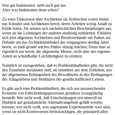
Was gut funktioniert, sieht auch gut aus.
Aber was funktioniert denn schon?
Zu einer Diskussion über Architektur als Verbrechen waren bisher
nur Künstler und Architekten bereit, deren Arbeiten wenig Anlaß zu
Kritik boten. Sie setzten sich nachdrücklichen Beschimpfungen aus,
wenn sie die Leistungen der anderen eindeutig kritisierten. Erklären
sich jetzt allgemein Architekten und Berufsverbände mit Pathos zur
Debatte um das Architekturdebakel der vergangenen dreißig Jahre
bereit, so muß gerade solches Pathos stutzig machen: Denn man ist
eigentlich nur bereit, die allgemeine Misere, nicht aber den eigenen
Anteil an schuldhafter Leichtfertigkeit zu erörtern.
Natürlich ist zuzugestehen, daß es Problemblindheiten gibt, die nicht
den Einzelnen anzulasten sind; sie entstehen aus dem Zeitklima, aus
der allgemeinen Befangenheit des Bewußtseins in den Bedingungen
des Alltagslebens und Strukturen des gesellschaftlichen Lebens.
Es gibt auch eine Problemblindheit, die sich aus unzureichender
Kenntnis von Entscheidungsprozessen geradezu zwangsläufig
herstellt: Wer nicht weiß, daß Entscheidungen erst sinnvoll im
Hinblick auf grundsätzliche Alternativangebote gefällt werden
können; wer nicht weiß, was sogenannte Expertenurteile wert sind,
wenn sie nicht Kontroversen berücksichtigen, die prinzipiell allen