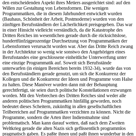
den entscheidenden Aspekt ihres Metiers ausgerichtet sind: auf den
Willen zur Gestaltung von Lebensformen. Die wenigen
Programmatiken, die in diesem Jahrhundert entwickelt wurden
(Bauhaus, Schönheit der Arbeit, Postmoderne) wurden von den
zünftigen Berufsständlern der Lächerlichkeit preisgegeben. Das war
in einer Hinsicht vielleicht verständlich, da die Katastrophe des
Dritten Reiches im wesentlichen gerade durch die rücksichtslose,
hundertfünfzigprozentige Durchsetzung von Programmatiken der
Lebensformen verursacht worden war. Aber das Dritte Reich zwang
in der Architektur so wenig wie sonstwo den Angehörigen eines
Berufsstandes eine geschlossene einheitliche Unterwerfung unter
eine einzige Programmatik auf. Soweit sich Berufsstände
unterwarfen (in einigen Bereichen bereits 1932-34), wurde das von
den Berufsständlern gerade genutzt, um sich die Konkurrenz der
Kollegen und die Konkurrenz der Ideen und Programme vom Halse
zu halten. Diese Manöver wurden dann mit der Behauptung
gerechtfertigt, sie seien durch politische Konstellationen erzwungen
worden. Mit den Verbrechen des Dritten Reiches sind weder alle
anderen politischen Programmatiken hinfällig geworden, noch
bedeutet dieses Scheitern, zukünftig in allen gesellschaftlichen
Teilbereichen auf Programmatiken verzichten zu können. Nicht die
Programme, sondern die Arten ihrer Indienstnahme sind
problematisch. Man kann darauf wetten, daß nach dem Zweiten
Weltkrieg gerade die alten Nazis sich geflissentlich programmlos
pragmatisch gaben. Es paßte ihnen und paßt ihnen wunderbar in den