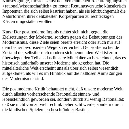
Kunstzöglinge, für sich selbst den vemeintlichen Rechtfertigungstitel
>rational/wissenschaftlich< zu retten; Rettungsversuche künstlerisch
Impotenter, die sich selbst kastriert haben, als sie lehrbuchgemäß die
Naturformen ihrer delikatesten Körperpartien zu rechteckigen
Kästen umgestalten wollten.
Kurz: Der postmoderne Impuls richtet sich nicht gegen die
Zielsetzungen der Moderne, sondern gegen die Behauptungen des
Modernismus, diese Ziele seien bereits erreicht oder auch nur auf
dem bisher favorisierten Wege zu erreichen. Der vorherrschende
Zustand der selbstherrlich modern sich nennenden Welt ist zum
überwiegenden Teil als das finstere Mittelalter zu bezeichnen, das es
historisch außerhalb unserer Moderne nie gegeben hat. Die
mittelalterliche Welt erscheint uns als über sich selbst wesentlich
aufgeklärter, als wir es im Hinblick auf die haltlosen Anmaßungen
des Modernismus sind.
Die postmoderne Kritik behauptet nicht, daß unsere moderne Welt
durch allseits vorherrschende Rationalität sinnen- und
lebensfeindlich geworden sei, sondern durch zu wenig Rationalität;
daß sie nicht von zu viel Technik beherrscht werde, sondern durch
die kindischen Spielereien beschränkter Bastler.