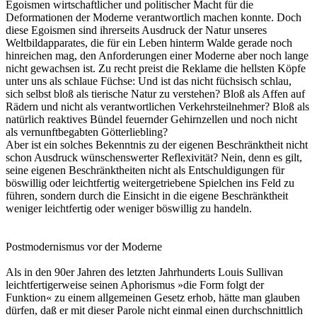
Egoismen wirtschaftlicher und politischer Macht für die
Deformationen der Moderne verantwortlich machen konnte. Doch
diese Egoismen sind ihrerseits Ausdruck der Natur unseres
Weltbildapparates, die für ein Leben hinterm Walde gerade noch
hinreichen mag, den Anforderungen einer Moderne aber noch lange
nicht gewachsen ist. Zu recht preist die Reklame die hellsten Köpfe
unter uns als schlaue Füchse: Und ist das nicht füchsisch schlau,
sich selbst bloß als tierische Natur zu verstehen? Bloß als Affen auf
Rädern und nicht als verantwortlichen Verkehrsteilnehmer? Bloß als
natürlich reaktives Bündel feuernder Gehirnzellen und noch nicht
als vernunftbegabten Götterliebling?
Aber ist ein solches Bekenntnis zu der eigenen Beschränktheit nicht
schon Ausdruck wünschenswerter Reflexivität? Nein, denn es gilt,
seine eigenen Beschränktheiten nicht als Entschuldigungen für
böswillig oder leichtfertig weitergetriebene Spielchen ins Feld zu
führen, sondern durch die Einsicht in die eigene Beschränktheit
weniger leichtfertig oder weniger böswillig zu handeln.
Postmodernismus vor der Moderne
Als in den 90er Jahren des letzten Jahrhunderts Louis Sullivan
leichtfertigerweise seinen Aphorismus »die Form folgt der
Funktion« zu einem allgemeinen Gesetz erhob, hätte man glauben
dürfen, daß er mit dieser Parole nicht einmal einen durchschnittlich