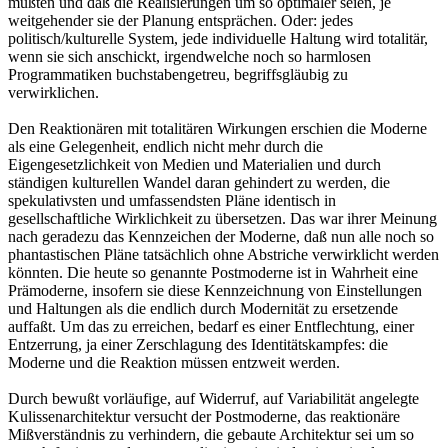
müßten und daß die Realisierungen um so optimaler seien, je
weitgehender sie der Planung entsprächen. Oder: jedes
politisch/kulturelle System, jede individuelle Haltung wird totalitär,
wenn sie sich anschickt, irgendwelche noch so harmlosen
Programmatiken buchstabengetreu, begriffsgläubig zu
verwirklichen.
Den Reaktionären mit totalitären Wirkungen erschien die Moderne
als eine Gelegenheit, endlich nicht mehr durch die
Eigengesetzlichkeit von Medien und Materialien und durch
ständigen kulturellen Wandel daran gehindert zu werden, die
spekulativsten und umfassendsten Pläne identisch in
gesellschaftliche Wirklichkeit zu übersetzen. Das war ihrer Meinung
nach geradezu das Kennzeichen der Moderne, daß nun alle noch so
phantastischen Pläne tatsächlich ohne Abstriche verwirklicht werden
könnten. Die heute so genannte Postmoderne ist in Wahrheit eine
Prämoderne, insofern sie diese Kennzeichnung von Einstellungen
und Haltungen als die endlich durch Modernität zu ersetzende
auffaßt. Um das zu erreichen, bedarf es einer Entflechtung, einer
Entzerrung, ja einer Zerschlagung des Identitätskampfes: die
Moderne und die Reaktion müssen entzweit werden.
Durch bewußt vorläufige, auf Widerruf, auf Variabilität angelegte
Kulissenarchitektur versucht der Postmoderne, das reaktionäre
Mißverständnis zu verhindern, die gebaute Architektur sei um so