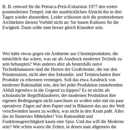
B. B. entwarf für die Petrarca-Preis-Exkursion 1977 den ersten
postmodernen Tempel, mit der ausdrücklichen Absicht ihn in drei
Tagen wieder abzureißen. Leider schlossen sich die postmodernen
Architekten diesem Vorbild nicht an: Sie bauen Kulissen für die
Ewigkeit. Dann sollte man besser gleich Klassiker sein.
Wer hätte etwas gegen ein Ambiente aus Chemieprodukten, die
tatsächlich das wären, was sie als Ausdruck moderner Technik zu
sein behaupten? Was anderes aber als bestenfalls naive
Technikbanausen sind die Herren der Großchemie, die nur den
Primärnutzen, nicht aber den Sekundär- und Tertiärschaden ihrer
Produkte zu erkennen vermögen. Soll das etwa Ausdruck von
moderner Rationalität sein, den bei jeder Produktion entstehenden
Abfall irgendwo in die Gegend zu kippen? Es ist nichts als
scholastische Begriffsklauberei, der modernen Produktion ihre
eigenen Bedingungen nicht zurechnen zu wollen oder mit ein paar
operativen Zügen auf dem Papier und in Bilanzen das aus der Welt
verschwinden lassen zu wollen, was nicht in den Kram paßt. Alles
das ist finsterstes Mittelalter! Von Rationalität und
Funktionsgerechtigkeit kaum eine Spur. Und das will die Moderne
sein? Wie schön waren die Zeiten, in denen man allgemein die