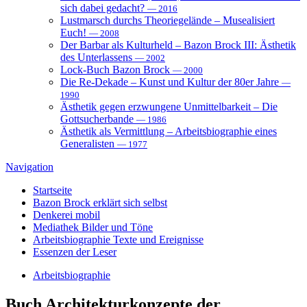
sich dabei gedacht?
— 2016
Lustmarsch durchs Theoriegelände – Musealisiert
Euch!
— 2008
Der Barbar als Kulturheld – Bazon Brock III: Ästhetik
des Unterlassens
— 2002
Lock-Buch Bazon Brock
— 2000
Die Re-Dekade – Kunst und Kultur der 80er Jahre
—
1990
Ästhetik gegen erzwungene Unmittelbarkeit – Die
Gottsucherbande
— 1986
Ästhetik als Vermittlung – Arbeitsbiographie eines
Generalisten
— 1977
Navigation
Startseite
Bazon Brock
erklärt sich selbst
Denkerei
mobil
Mediathek
Bilder und Töne
Arbeitsbiographie
Texte und Ereignisse
Essenzen
der Leser
Arbeitsbiographie
Buch
Architekturkonzepte der