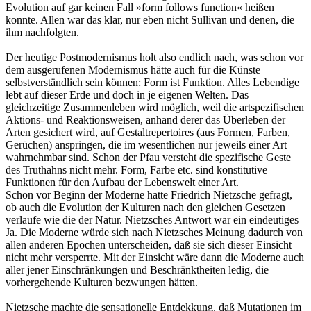
Evolution auf gar keinen Fall »form follows function« heißen
konnte. Allen war das klar, nur eben nicht Sullivan und denen, die
ihm nachfolgten.
Der heutige Postmodernismus holt also endlich nach, was schon vor
dem ausgerufenen Modernismus hätte auch für die Künste
selbstverständlich sein können: Form ist Funktion. Alles Lebendige
lebt auf dieser Erde und doch in je eigenen Welten. Das
gleichzeitige Zusammenleben wird möglich, weil die artspezifischen
Aktions- und Reaktionsweisen, anhand derer das Überleben der
Arten gesichert wird, auf Gestaltrepertoires (aus Formen, Farben,
Gerüchen) anspringen, die im wesentlichen nur jeweils einer Art
wahrnehmbar sind. Schon der Pfau versteht die spezifische Geste
des Truthahns nicht mehr. Form, Farbe etc. sind konstitutive
Funktionen für den Aufbau der Lebenswelt einer Art.
Schon vor Beginn der Moderne hatte Friedrich Nietzsche gefragt,
ob auch die Evolution der Kulturen nach den gleichen Gesetzen
verlaufe wie die der Natur. Nietzsches Antwort war ein eindeutiges
Ja. Die Moderne würde sich nach Nietzsches Meinung dadurch von
allen anderen Epochen unterscheiden, daß sie sich dieser Einsicht
nicht mehr versperrte. Mit der Einsicht wäre dann die Moderne auch
aller jener Einschränkungen und Beschränktheiten ledig, die
vorhergehende Kulturen bezwungen hätten.
Nietzsche machte die sensationelle Entdekkung, daß Mutationen im