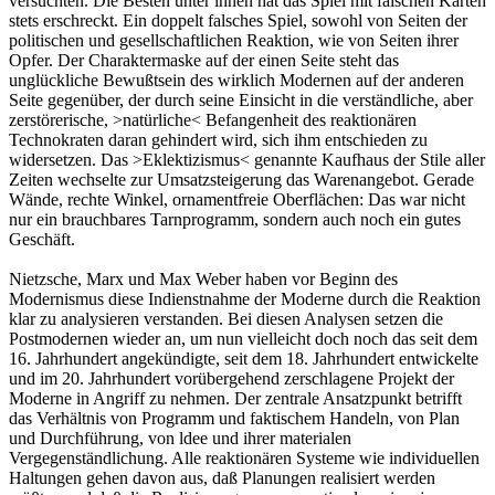
versuchten. Die Besten unter ihnen hat das Spiel mit falschen Karten
stets erschreckt. Ein doppelt falsches Spiel, sowohl von Seiten der
politischen und gesellschaftlichen Reaktion, wie von Seiten ihrer
Opfer. Der Charaktermaske auf der einen Seite steht das
unglückliche Bewußtsein des wirklich Modernen auf der anderen
Seite gegenüber, der durch seine Einsicht in die verständliche, aber
zerstörerische, >natürliche< Befangenheit des reaktionären
Technokraten daran gehindert wird, sich ihm entschieden zu
widersetzen. Das >Eklektizismus< genannte Kaufhaus der Stile aller
Zeiten wechselte zur Umsatzsteigerung das Warenangebot. Gerade
Wände, rechte Winkel, ornamentfreie Oberflächen: Das war nicht
nur ein brauchbares Tarnprogramm, sondern auch noch ein gutes
Geschäft.
Nietzsche, Marx und Max Weber haben vor Beginn des
Modernismus diese Indienstnahme der Moderne durch die Reaktion
klar zu analysieren verstanden. Bei diesen Analysen setzen die
Postmodernen wieder an, um nun vielleicht doch noch das seit dem
16. Jahrhundert angekündigte, seit dem 18. Jahrhundert entwickelte
und im 20. Jahrhundert vorübergehend zerschlagene Projekt der
Moderne in Angriff zu nehmen. Der zentrale Ansatzpunkt betrifft
das Verhältnis von Programm und faktischem Handeln, von Plan
und Durchführung, von ldee und ihrer materialen
Vergegenständlichung. Alle reaktionären Systeme wie individuellen
Haltungen gehen davon aus, daß Planungen realisiert werden