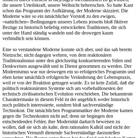
die unsere Urteilskraft, unsere Weltsicht beherrschen. So hatte Kant
schon das Programm der Aufklärung, der Moderne skizziert. Die
Moderne wäre so ein tatsächlicher Vorstoß zu den ewigen,
»natürlichen« Bedingungen unseres Lebens jenseits bloß fiktiver
Bezüge zu historisch beliebig entwickelten Traditionen, die sich
unter der Hand ständig wandeln und die deswegen kaum
verbindlich sein können.
Eine so verstandene Moderne konnte sich aber, und das sah bereits
Nietzsche, nicht dagegen wehren, von dem reaktionären
Traditionalismus unter den gleichzeitig konkurrierenden Stilen und
Denkweisen ausgewählt und in Dienst genommen zu werden. Der
Modernismus war nur deswegen ein so erfolgreiches Programm und
eben keine tatsächlich erfolgreiche Veränderung der Lebenspraxis,
weil er von der Reaktion getragen wurde. Es ist kein Zufall, daß die
politisch reaktionärsten Systeme sich am vorbehaltlosesten der
technisch zivilisatorischen Evolution verschrieben. Die bekannteste
Charaktermaske in diesem Feld ist der angeblich weder historisch
noch politisch interessierte, sondern bloß sachverständige
Technokrat. Die tatsächlichen Programmatiker der Moderne kamen
gegen die Technokraten nicht auf; denn sie begingen den
entscheidenden Fehler, ihre Modernität dadurch beweisen zu
wollen, daß sie sich als kalte, dem rationalen Kalkül und nicht der
historischen Vernunft dienende Sachverständige darzustellen