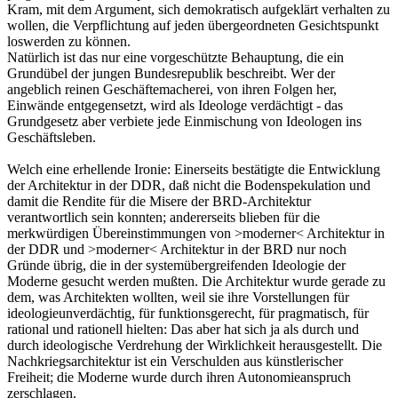
Kram, mit dem Argument, sich demokratisch aufgeklärt verhalten zu
wollen, die Verpflichtung auf jeden übergeordneten Gesichtspunkt
loswerden zu können.
Natürlich ist das nur eine vorgeschützte Behauptung, die ein
Grundübel der jungen Bundesrepublik beschreibt. Wer der
angeblich reinen Geschäftemacherei, von ihren Folgen her,
Einwände entgegensetzt, wird als Ideologe verdächtigt - das
Grundgesetz aber verbiete jede Einmischung von Ideologen ins
Geschäftsleben.
Welch eine erhellende Ironie: Einerseits bestätigte die Entwicklung
der Architektur in der DDR, daß nicht die Bodenspekulation und
damit die Rendite für die Misere der BRD-Architektur
verantwortlich sein konnten; andererseits blieben für die
merkwürdigen Übereinstimmungen von >moderner< Architektur in
der DDR und >moderner< Architektur in der BRD nur noch
Gründe übrig, die in der systemübergreifenden Ideologie der
Moderne gesucht werden mußten. Die Architektur wurde gerade zu
dem, was Architekten wollten, weil sie ihre Vorstellungen für
ideologieunverdächtig, für funktionsgerecht, für pragmatisch, für
rational und rationell hielten: Das aber hat sich ja als durch und
durch ideologische Verdrehung der Wirklichkeit herausgestellt. Die
Nachkriegsarchitektur ist ein Verschulden aus künstlerischer
Freiheit; die Moderne wurde durch ihren Autonomieanspruch
zerschlagen.