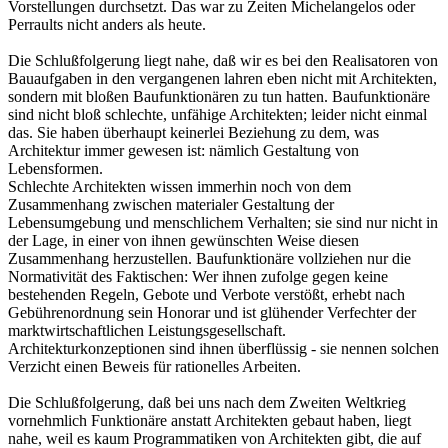
Vorstellungen durchsetzt. Das war zu Zeiten Michelangelos oder
Perraults nicht anders als heute.
Die Schlußfolgerung liegt nahe, daß wir es bei den Realisatoren von
Bauaufgaben in den vergangenen lahren eben nicht mit Architekten,
sondern mit bloßen Baufunktionären zu tun hatten. Baufunktionäre
sind nicht bloß schlechte, unfähige Architekten; leider nicht einmal
das. Sie haben überhaupt keinerlei Beziehung zu dem, was
Architektur immer gewesen ist: nämlich Gestaltung von
Lebensformen.
Schlechte Architekten wissen immerhin noch von dem
Zusammenhang zwischen materialer Gestaltung der
Lebensumgebung und menschlichem Verhalten; sie sind nur nicht in
der Lage, in einer von ihnen gewünschten Weise diesen
Zusammenhang herzustellen. Baufunktionäre vollziehen nur die
Normativität des Faktischen: Wer ihnen zufolge gegen keine
bestehenden Regeln, Gebote und Verbote verstößt, erhebt nach
Gebührenordnung sein Honorar und ist glühender Verfechter der
marktwirtschaftlichen Leistungsgesellschaft.
Architekturkonzeptionen sind ihnen überflüssig - sie nennen solchen
Verzicht einen Beweis für rationelles Arbeiten.
Die Schlußfolgerung, daß bei uns nach dem Zweiten Weltkrieg
vornehmlich Funktionäre anstatt Architekten gebaut haben, liegt
nahe, weil es kaum Programmatiken von Architekten gibt, die auf