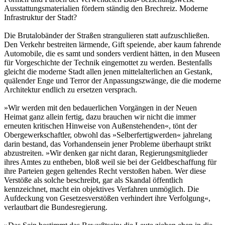
Ausstattungsmaterialien fördern ständig den Brechreiz. Moderne
Infrastruktur der Stadt?
Die Brutalobänder der Straßen strangulieren statt aufzuschließen.
Den Verkehr bestreiten lärmende, Gift speiende, aber kaum fahrende
Automobile, die es samt und sonders verdient hätten, in den Museen
für Vorgeschichte der Technik eingemottet zu werden. Bestenfalls
gleicht die moderne Stadt allen jenen mittelalterlichen an Gestank,
quälender Enge und Terror der Anpassungszwänge, die die moderne
Architektur endlich zu ersetzen versprach.
»Wir werden mit den bedauerlichen Vorgängen in der Neuen
Heimat ganz allein fertig, dazu brauchen wir nicht die immer
erneuten kritischen Hinweise von Außenstehenden«, tönt der
Obergewerkschaftler, obwohl das »Selberfertigwerden« jahrelang
darin bestand, das Vorhandensein jener Probleme überhaupt strikt
abzustreiten. »Wir denken gar nicht daran, Regierungsmitglieder
ihres Amtes zu entheben, bloß weil sie bei der Geldbeschaffung für
ihre Parteien gegen geltendes Recht verstoßen haben. Wer diese
Verstöße als solche beschreibt, gar als Skandal öffentlich
kennzeichnet, macht ein objektives Verfahren unmöglich. Die
Aufdeckung von Gesetzesverstößen verhindert ihre Verfolgung«,
verlautbart die Bundesregierung.