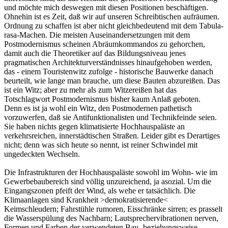
und möchte mich deswegen mit diesen Positionen beschäftigen.
Ohnehin ist es Zeit, daß wir auf unseren Schreibtischen aufräumen.
Ordnung zu schaffen ist aber nicht gleichbedeutend mit dem Tabula-
rasa-Machen. Die meisten Auseinandersetzungen mit dem
Postmodernismus scheinen Abräumkommandos zu gehorchen,
damit auch die Theoretiker auf das Bildungsniveau jenes
pragmatischen Architekturverständnisses hinaufgehoben werden,
das - einem Touristenwitz zufolge - historische Bauwerke danach
beurteilt, wie lange man brauche, um diese Bauten abzureißen. Das
ist ein Witz; aber zu mehr als zum Witzereißen hat das
Totschlagwort Postmodernismus bisher kaum Anlaß geboten.
Denn es ist ja wohl ein Witz, den Postmodernen pathetisch
vorzuwerfen, daß sie Antifunktionalisten und Technikfeinde seien.
Sie haben nichts gegen klimatisierte Hochhauspaläste an
verkehrsreichen, innerstädtischen Straßen. Leider gibt es Derartiges
nicht; denn was sich heute so nennt, ist reiner Schwindel mit
ungedeckten Wechseln.
Die Infrastrukturen der Hochhauspaläste sowohl im Wohn- wie im
Gewerbebaubereich sind völlig unzureichend, ja asozial. Um die
Eingangszonen pfeift der Wind, als wehe er tatsächlich. Die
Klimaanlagen sind Krankheit >demokratisierende<
Keimschleudern; Fahrstühle rumoren, Eisschränke sirren; es prasselt
die Wasserspülung des Nachbarn; Lautsprechervibrationen nerven,
Formen und Farben der verwendeten Bau- beziehungsweise