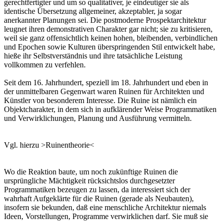
gerechtfertigter und um so qualitativer, je eindeutiger sie als
identische Übersetzung allgemeiner, akzeptabler, ja sogar
anerkannter Planungen sei. Die postmoderne Prospektarchitektur
leugnet ihren demonstrativen Charakter gar nicht; sie zu kritisieren,
weil sie ganz offensichtlich keinen hohen, bleibenden, verbindlichen
und Epochen sowie Kulturen überspringenden Stil entwickelt habe,
hieße ihr Selbstverständnis und ihre tatsächliche Leistung
vollkommen zu verfehlen.
Seit dem 16. Jahrhundert, speziell im 18. Jahrhundert und eben in
der unmittelbaren Gegenwart waren Ruinen für Architekten und
Künstler von besonderem Interesse. Die Ruine ist nämlich ein
Objektcharakter, in dem sich in aufklärender Weise Programmatiken
und Verwirklichungen, Planung und Ausführung vermitteln.
Vgl. hierzu >Ruinentheorie<
Wo die Reaktion baute, um noch zukünftige Ruinen die
ursprüngliche Mächtigkeit rücksichtslos durchgesetzter
Programmatiken bezeugen zu lassen, da interessiert sich der
wahrhaft Aufgeklärte für die Ruinen (gerade als Neubauten),
insofern sie bekunden, daß eine menschliche Architektur niemals
Ideen, Vorstellungen, Programme verwirklichen darf. Sie muß sie