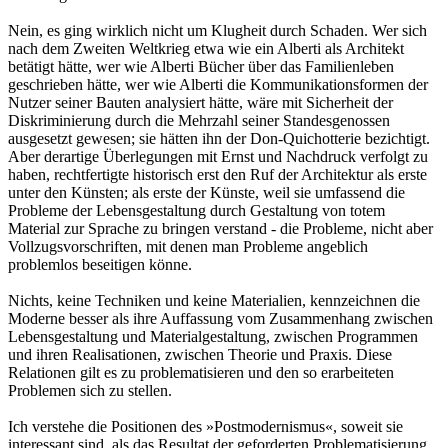
Nein, es ging wirklich nicht um Klugheit durch Schaden. Wer sich
nach dem Zweiten Weltkrieg etwa wie ein Alberti als Architekt
betätigt hätte, wer wie Alberti Bücher über das Familienleben
geschrieben hätte, wer wie Alberti die Kommunikationsformen der
Nutzer seiner Bauten analysiert hätte, wäre mit Sicherheit der
Diskriminierung durch die Mehrzahl seiner Standesgenossen
ausgesetzt gewesen; sie hätten ihn der Don-Quichotterie bezichtigt.
Aber derartige Überlegungen mit Ernst und Nachdruck verfolgt zu
haben, rechtfertigte historisch erst den Ruf der Architektur als erste
unter den Künsten; als erste der Künste, weil sie umfassend die
Probleme der Lebensgestaltung durch Gestaltung von totem
Material zur Sprache zu bringen verstand - die Probleme, nicht aber
Vollzugsvorschriften, mit denen man Probleme angeblich
problemlos beseitigen könne.
Nichts, keine Techniken und keine Materialien, kennzeichnen die
Moderne besser als ihre Auffassung vom Zusammenhang zwischen
Lebensgestaltung und Materialgestaltung, zwischen Programmen
und ihren Realisationen, zwischen Theorie und Praxis. Diese
Relationen gilt es zu problematisieren und den so erarbeiteten
Problemen sich zu stellen.
Ich verstehe die Positionen des »Postmodernismus«, soweit sie
interessant sind, als das Resultat der geforderten Problematisierung