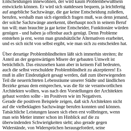
Entscheidungen innewohnen, der wird kaum Problembewußtsein
entwickeln können. Er wird sich stattdessen bequem, ja leichtfertig
auf angebliche Sachzwänge, die gar keine Entscheidung zuließen,
berufen, weshalb man sich eigentlich fragen muß, was denn jemand,
der solche Sachzwänge anerkennt, überhaupt noch in seinem Beruf
tun will; man brauchte ja gar keine Entscheider, Funktionäre würden
genügen - und haben ja offenbar auch genügt. Denn Probleme
entstehen ja erst, wenn man grundsätzliche Alternativen erarbeitet,
und es sich nicht von selbst ergibt, wie man sich zu entscheiden hat.
Über derartige Problemblindheiten läßt sich immerhin streiten; ihr
Anteil an der gegenwärtigen Misere der gebauten Umwelt ist
beträchtlich. Das einzusehen kann aber in keinem Fall bedeuten,
auch die selbst verschuldete Problemblindheit zu akzeptieren! Es
muß in aller Eindeutigkeit gesagt werden, daß zum überwiegenden
Teil die neuerrichteten Lebensräume unserer Städte und ländlichen
Bezirke genau dem entsprechen, was die für sie verantwortlichen
Architekten wollten, was nach den Vorstellungen der Architekten
gebaut werden sollte - im Positiven wie im Negativen.
Gerade die positiven Beispiele zeigen, daß sich Architekten nicht
auf die vielbeklagten Sachzwänge berufen konnten und können.
Tatsächliche Leistungen lassen sich eben erst vollbringen, wenn
man sein Metier immer schon im Hinblick auf die zu
überwindenden Schwierigkeiten sieht; also gerade gegen
Widerstände, von Widersprüchen herausgefordert, seine