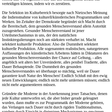
verteidigen können, indem wir es zerstören.
Die Selektion im Kulturbereich besorgte nach Nietzsches Meinung
die Indienstnahme von kulturell/künstlerischen Programmatiken und
Werken. Im Zeitalter der Demokratie begründet sich Macht durch
die Bereitschaft, dem gesunden Menschenverstand allein Autorität
zuzugestehen. Gesunder Menschenverstand ist jener
Urteilsmechanismus in uns, der den natürlichen
Instinktregulierungen noch am stärksten verhaftet ist. Macht
selektiert kulturelle Produktion: Also die Dummheit selektiert
kulturelle Produktion. Alle sogenannten realistischen, naturgetreuen
Auffassungen des künstlerischen Arbeitens hätten in Diktaturen des
gesunden Menschenverstandes ihre Chance auf Geltung, - alles
angeblich seit alters her Unveränderte, alles penibel Tradierte, alles
Dauer Behauptende. Die Dummheit des gesunden
Menschenverstandes sei überhaupt so mächtig, weil sie Dauer
garantiere kraft Natur des Menschen! Endlich Schluß mit den ewig
neuen Entwicklungen; endlich nicht mehr umlernen müssen; endlich
nicht mehr argumentieren müssen.
Gründete die Moderne in der Anerkennung jener Tatsachen, denen
jede Kultur unterworfen sei, die aber bisher gerade geleugnet
wurden, dann mußte es zur Programmatik der Moderne gehören,
das Verlangen nach Dauer nicht durch rigiden Traditionalismus,
sondern durch Einsicht in diejenigen Mechanismen zu gewinnen,