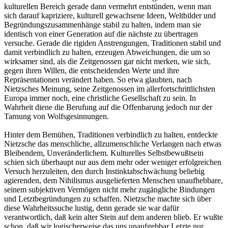
kulturellen Bereich gerade dann vermehrt entstünden, wenn man
sich darauf kapriziere, kulturell gewachsene Ideen, Weltbilder und
Begründungszusammenhänge stabil zu halten, indem man sie
identisch von einer Generation auf die nächste zu übertragen
versuche. Gerade die rigiden Anstrengungen, Traditionen stabil und
damit verbindlich zu halten, erzeugen Abweichungen, die um so
wirksamer sind, als die Zeitgenossen gar nicht merken, wie sich,
gegen ihren Willen, die entscheidenden Werte und ihre
Repräsentationen verändert haben. So etwa glaubten, nach
Nietzsches Meinung, seine Zeitgenossen im allerfortschrittlichsten
Europa immer noch, eine christliche Gesellschaft zu sein. In
Wahrheit diene die Berufung auf die Offenbarung jedoch nur der
Tarnung von Wolfsgesinnungen.
Hinter dem Bemühen, Traditionen verbindlich zu halten, entdeckte
Nietzsche das menschliche, allzumenschliche Verlangen nach etwas
Bleibendem, Unveränderlichem. Kulturelles Selbstbewußtsein
schien sich überhaupt nur aus dem mehr oder weniger erfolgreichen
Versuch herzuleiten, den durch Instinktabschwächung beliebig
agierenden, dem Nihilismus ausgelieferten Menschen unaufhebbare,
seinem subjektiven Vermögen nicht mehr zugängliche Bindungen
und Letztbegründungen zu schaffen. Nietzsche machte sich über
diese Wahrheitssuche lustig, denn gerade sie war dafür
verantwortlich, daß kein alter Stein auf dem anderen blieb. Er wußte
schon, daß wir logischerweise das uns unaufgebbar Letzte nur