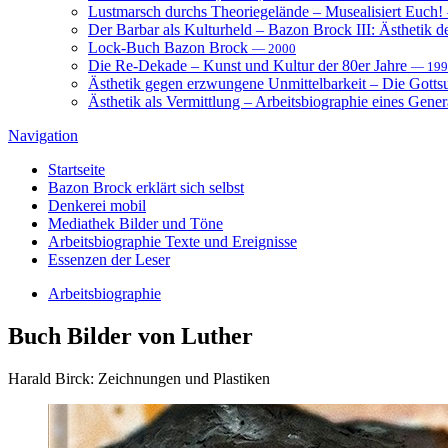
Lustmarsch durchs Theoriegelände – Musealisiert Euch!
Der Barbar als Kulturheld – Bazon Brock III: Ästhetik d
Lock-Buch Bazon Brock
— 2000
Die Re-Dekade – Kunst und Kultur der 80er Jahre
— 199
Ästhetik gegen erzwungene Unmittelbarkeit – Die Gott
Ästhetik als Vermittlung – Arbeitsbiographie eines Gener
Navigation
Startseite
Bazon Brock
erklärt sich selbst
Denkerei
mobil
Mediathek
Bilder und Töne
Arbeitsbiographie
Texte und Ereignisse
Essenzen
der Leser
Arbeitsbiographie
Buch
Bilder von Luther
Harald Birck: Zeichnungen und Plastiken