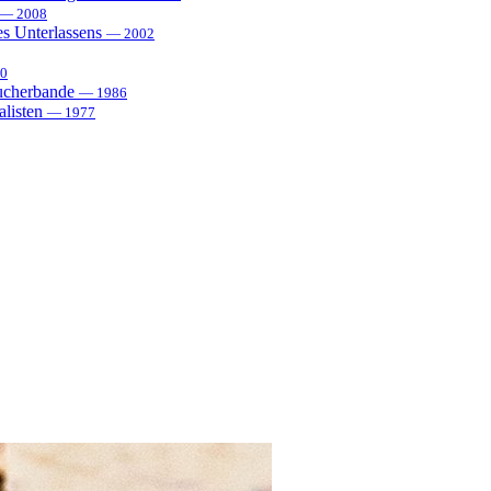
— 2008
es Unterlassens
— 2002
0
sucherbande
— 1986
alisten
— 1977