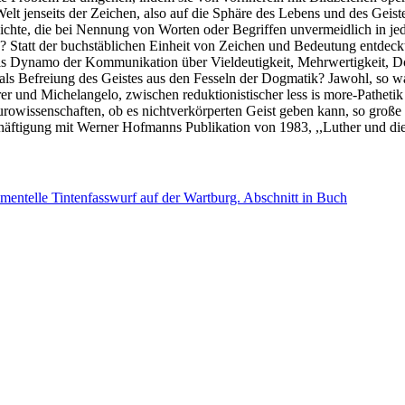
Welt jenseits der Zeichen, also auf die Sphäre des Lebens und des Geis
Gesichte, die bei Nennung von Worten oder Begriffen unvermeidlich in j
? Statt der buchstäblichen Einheit von Zeichen und Bedeutung entdeckte
ls Dynamo der Kommunikation über Vieldeutigkeit, Mehrwertigkeit, D
ls Befreiung des Geistes aus den Fesseln der Dogmatik? Jawohl, so war
rer und Michelangelo, zwischen reduktionistischer less is more-Patheti
eurowissenschaften, ob es nichtverkörperten Geist geben kann, so große
chäftigung mit Werner Hofmanns Publikation von 1983, ,,Luther und die
imentelle Tintenfasswurf auf der Wartburg.
Abschnitt in Buch