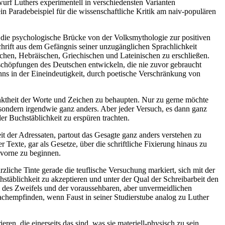
urf Luthers experimentell in verschiedensten Varianten
Paradebeispiel für die wissenschaftliche Kritik am naiv-populären
 die psychologische Brücke von der Volksmythologie zur positiven
chrift aus dem Gefängnis seiner unzugänglichen Sprachlichkeit
chen, Hebräischen, Griechischen und Lateinischen zu erschließen.
sschöpfungen des Deutschen entwickeln, die nie zuvor gebraucht
ns in der Eineindeutigkeit, durch poetische Verschränkung von
ränktheit der Worte und Zeichen zu behaupten. Nur zu gerne möchte
sondern irgendwie ganz anders. Aber jeder Versuch, es dann ganz
r Buchstäblichkeit zu erspüren trachten.
it der Adressaten, partout das Gesagte ganz anders verstehen zu
Texte, gar als Gesetze, über die schriftliche Fixierung hinaus zu
 vorne zu beginnen.
iche Tinte gerade die teuflische Versuchung markiert, sich mit der
täblichkeit zu akzeptieren und unter der Qual der Schreibarbeit den
 des Zweifels und der voraussehbaren, aber unvermeidlichen
 nachempfinden, wenn Faust in seiner Studierstube analog zu Luther
en, die einerseits das sind, was sie materiell-physisch zu sein