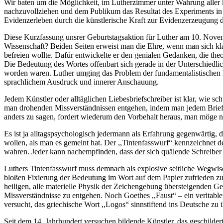
Wir baten um die Möglichkeit, im Lutherzimmer unter Wahrung aller k
nachzuvollziehen und dem Publikum das Resultat des Experiments in 
Evidenzerleben durch die künstlerische Kraft zur Evidenzerzeugung d
Diese Kurzfassung unsrer Geburtstagsaktion für Luther am 10. Novem
Wissenschaft? Beiden Seiten erweist man die Ehre, wenn man sich kla
befreien wollte. Dafür entwickelte er den genialen Gedanken, die th
Die Bedeutung des Wortes offenbart sich gerade in der Unterschiedli
worden waren. Luther umging das Problem der fundamentalistischen Ei
sprachlichem Ausdruck und innerer Anschauung.
Jedem Künstler oder alltäglichen Liebesbriefschreiber ist klar, wie 
man drohenden Missverständnissen entgehen, indem man jedem Brief od
anders zu sagen, fordert wiederum den Vorbehalt heraus, man möge ni
Es ist ja alltagspsychologisch jedermann als Erfahrung gegenwärtig, 
wollen, als man es gemeint hat. Der ,,Tintenfasswurf“ kennzeichnet de
wahren. Jeder kann nachempfinden, dass der sich quälende Schreiber 
Luthers Tintenfasswurf muss demnach als explosive seitliche Wegwisc
bloßen Fixierung der Bedeutung im Wort auf dem Papier zufrieden zu 
heiligen, alle materielle Physik der Zeichengebung übersteigenden 
Missverständnisse zu entgehen. Noch Goethes ,,Faust“ – ein veritable
versucht, das griechische Wort ,,Logos“ sinnstiftend ins Deutsche zu 
Seit dem 14. Jahrhundert versuchen bildende Künstler, das geschildert