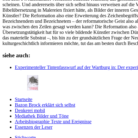
scheinen. Und andererseits über sich selbst hinaus verweisen auf die 
Bibelübersetzung in Malereien fixiert hätte, als Bilder der inneren 
Künstler? Die Reformation also eine Erweiterung des Zeichenbegriffs
Bezeichnendem und Bezeichnetem – der reformatorische Geist also a
was zwischen den Zeilen gesagt werden kann? Die Reformation also a
Übersetzungstätigkeit hat für so viele bildende Künstler zwischen Dü
das materielle Substrat –, bis hin zu der grundsätzlichen Frage der N
kulturgeschichtlich informieren möchte, tut das am besten durch Bes
siehe auch:
Experimenteller Tintenfasswurf auf der Wartburg
in: Der exper
Startseite
Bazon Brock
erklärt sich selbst
Denkerei
mobil
Mediathek
Bilder und Töne
Arbeitsbiographie
Texte und Ereignisse
Essenzen
der Leser
Stichworte