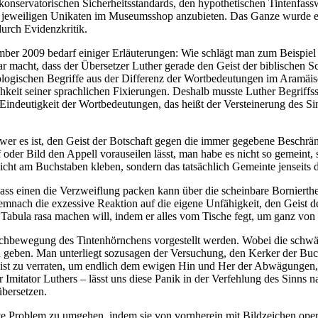
onservatorischen Sicherheitsstandards, den hypothetischen Tintenfassw
jeweiligen Unikaten im Museumsshop anzubieten. Das Ganze wurde ein 
urch Evidenzkritik.
ber 2009 bedarf einiger Erläuterungen: Wie schlägt man zum Beispiel
r macht, dass der Übersetzer Luther gerade den Geist der biblischen S
eologischen Begriffe aus der Differenz der Wortbedeutungen im Aramäis
chkeit seiner sprachlichen Fixierungen. Deshalb musste Luther Begriff
ndeutigkeit der Wortbedeutungen, das heißt der Versteinerung des Sin
schwer es ist, den Geist der Botschaft gegen die immer gegebene Besch
er Bild den Appell vorauseilen lässt, man habe es nicht so gemeint, 
cht am Buchstaben kleben, sondern das tatsächlich Gemeinte jenseits de
dass einen die Verzweiflung packen kann über die scheinbare Bornierthe
mnach die exzessive Reaktion auf die eigene Unfähigkeit, den Geist der 
Tabula rasa machen will, indem er alles vom Tische fegt, um ganz von
hbewegung des Tintenhörnchens vorgestellt werden. Wobei die schwärzl
geben. Man unterliegt sozusagen der Versuchung, den Kerker der Buchs
Geist zu verraten, um endlich dem ewigen Hin und Her der Abwägungen,
r Imitator Luthers – lässt uns diese Panik in der Verfehlung des Sinns
übersetzen.
e Problem zu umgehen, indem sie von vornherein mit Bildzeichen operier