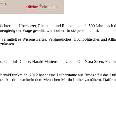
Dichter und Übersetzer, Ehemann und Raubein – auch 500 Jahre nach der
gierig der Frage gestellt, wer Luther für sie persönlich ist.
rmittelt es Wissenswertes, Vergnügliches, Hochpolitisches und Alltägli
zulassen.
, Gundula Gause, Harald Martenstein, Ursula Ott, Nora Steen, Ferid
Marval/Frankreich. 2012 hat er eine Lutherstatue aus Bronze für das Lut
chen Ausdrucksmitteln dem Menschen Martin Luther zu nähern. Dafür nutz