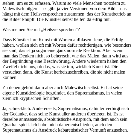
stehen, um es zu erfassen. Warum so viele Menschen trotzdem zu
Malewitsch pilgern – es gibt ja vier Versionen von dem Bild – das
hängt mit dem Heilsversprechen zusammen, das der Kunstbetrieb an
die Bilder knüpft. Die Künstler selbst helfen da eifrig mit.
Was meinen Sie mit „Heilsversprechen“?
Dass Künstler ihre Kunst mit Worten aufblasen. Jene, die Erfolg
haben, wollen sich oft mit Worten dafür rechtfertigen, wie besonders
sie sind, das ist ja sogar eine ganz normale Reaktion. Aber wenn
man das Denken nicht so beherrscht wie das Malen, dann wird aus
der Begründung eine Beschwörung. Andere wiederum halten den
Zweifel nicht aus, ob das, was sie tun, wirklich Kunst ist. Die
versuchen dann, die Kunst herbeizuschreiben, die sie nicht malen
können.
Zu denen gehört dann aber auch Malewitsch selbst. Er hat seine
eigene Kunstideologie begründet, den Suprematismus, in vielen
ziemlich kryptischen Schriften.
Ja, schrecklich. Andererseits, Suprematismus, dahinter verbirgt sich
der Gedanke, dass seine Kunst aller anderen überlegen ist. Es ist
derselbe anmassende, absolutistische Anspruch, mit dem auch sein
Quadrat spielt. Ich habe mich daher entschieden, auch den
Suprematismus als Ausdruck kabarettistischer Vernunft anzusehen.