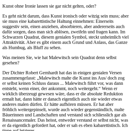
Kunst ohne Ironie lassen sie gar nicht gelten, oder?
Es geht nicht darum, dass Kunst ironisch oder witzig sein muss; aber
sie muss eine kabarettistische Haltung einnehmen: Einerseits
suggestiv sein, einen anziehen, absorbieren, aber andererseits auch
dafür sorgen, dass man sich ablösen, zweifeln und fragen kann. Im
Schwarzen Quadrat, diesem genialen Symbol, steckt unheimlich viel
Attraktivität. Aber es gibt einem auch Grund und Anlass, das Ganze
als Humbug, als Bluff zu sehen.
Was meinen Sie, wie hat Malewitsch sein Quadrat denn selbst
gesehen?
Der Dichter Robert Gernhardt hat das in einigen genialen Versen
zusammengefasst: „Malewitsch malte die Kunst ins Aus/ doch zog
er selbst keinen Schluss daraus ... Malewitsch führt vor, was dann
entsteht, wenn einer, der ankommt, noch weitergeht.“ Wenn er
wirklich überzeugt gewesen wäre, dass er die absolute Reduktion
ermalt hat, dann hätte er danach eigentlich auch nie wieder etwas
anderes malen dürfen. Er hätte aufhören müssen. Er hat aber
fröhlich weitergepinselt, wurde auch wieder gegenständlich, malte
Bäuerinnen und Landschaften und verstand sich schliesslich gar als
Renaissancemaler. Das heisst, entweder verstand er selbst nicht, was
er da eigentlich gefordert hat, oder er sah es eben kabarettistisch. Ich
tippe auf letzteres.