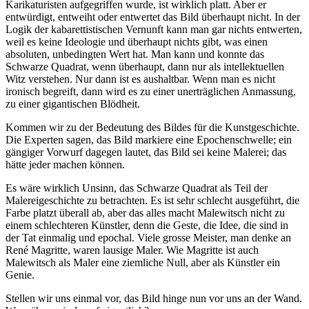
Karikaturisten aufgegriffen wurde, ist wirklich platt. Aber er
entwürdigt, entweiht oder entwertet das Bild überhaupt nicht. In der
Logik der kabarettistischen Vernunft kann man gar nichts entwerten,
weil es keine Ideologie und überhaupt nichts gibt, was einen
absoluten, unbedingten Wert hat. Man kann und konnte das
Schwarze Quadrat, wenn überhaupt, dann nur als intellektuellen
Witz verstehen. Nur dann ist es aushaltbar. Wenn man es nicht
ironisch begreift, dann wird es zu einer unerträglichen Anmassung,
zu einer gigantischen Blödheit.
Kommen wir zu der Bedeutung des Bildes für die Kunstgeschichte.
Die Experten sagen, das Bild markiere eine Epochenschwelle; ein
gängiger Vorwurf dagegen lautet, das Bild sei keine Malerei; das
hätte jeder machen können.
Es wäre wirklich Unsinn, das Schwarze Quadrat als Teil der
Malereigeschichte zu betrachten. Es ist sehr schlecht ausgeführt, die
Farbe platzt überall ab, aber das alles macht Malewitsch nicht zu
einem schlechteren Künstler, denn die Geste, die Idee, die sind in
der Tat einmalig und epochal. Viele grosse Meister, man denke an
René Magritte, waren lausige Maler. Wie Magritte ist auch
Malewitsch als Maler eine ziemliche Null, aber als Künstler ein
Genie.
Stellen wir uns einmal vor, das Bild hinge nun vor uns an der Wand.