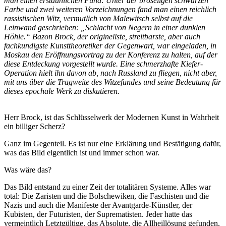
man einen erstaunlichen Fund: Unter der bröseligen schwarzen
Farbe und zwei weiteren Vorzeichnungen fand man einen reichlich
rassistischen Witz, vermutlich von Malewitsch selbst auf die
Leinwand geschrieben: „Schlacht von Negern in einer dunklen
Höhle.“ Bazon Brock, der originellste, streitbarste, aber auch
fachkundigste Kunsttheoretiker der Gegenwart, war eingeladen, in
Moskau den Eröffnungsvortrag zu der Konferenz zu halten, auf der
diese Entdeckung vorgestellt wurde. Eine schmerzhafte Kiefer-
Operation hielt ihn davon ab, nach Russland zu fliegen, nicht aber,
mit uns über die Tragweite des Witzefundes und seine Bedeutung für
dieses epochale Werk zu diskutieren.
Herr Brock, ist das Schlüsselwerk der Modernen Kunst in Wahrheit
ein billiger Scherz?
Ganz im Gegenteil. Es ist nur eine Erklärung und Bestätigung dafür,
was das Bild eigentlich ist und immer schon war.
Was wäre das?
Das Bild entstand zu einer Zeit der totalitären Systeme. Alles war
total: Die Zaristen und die Bolschewiken, die Faschisten und die
Nazis und auch die Manifeste der Avantgarde-Künstler, der
Kubisten, der Futuristen, der Suprematisten. Jeder hatte das
vermeintlich Letztgültige, das Absolute, die Allheillösung gefunden.