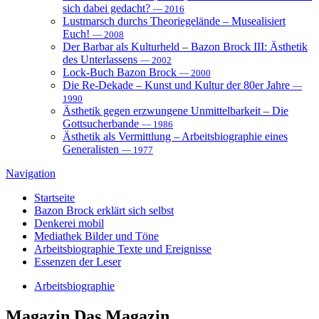
sich dabei gedacht?
— 2016
Lustmarsch durchs Theoriegelände – Musealisiert
Euch!
— 2008
Der Barbar als Kulturheld – Bazon Brock III: Ästhetik
des Unterlassens
— 2002
Lock-Buch Bazon Brock
— 2000
Die Re-Dekade – Kunst und Kultur der 80er Jahre
—
1990
Ästhetik gegen erzwungene Unmittelbarkeit – Die
Gottsucherbande
— 1986
Ästhetik als Vermittlung – Arbeitsbiographie eines
Generalisten
— 1977
Navigation
Startseite
Bazon Brock
erklärt sich selbst
Denkerei
mobil
Mediathek
Bilder und Töne
Arbeitsbiographie
Texte und Ereignisse
Essenzen
der Leser
Arbeitsbiographie
Magazin
Das Magazin