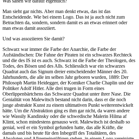
Was sähen wir darauf eigentlich?
Man sieht gar nichts. Aber man denkt etwas, das ist das
Entscheidende. Wie bei einem Logo. Das ist ja auch nicht zum
Betrachten da, sondern, sondern damit es an etwas erinnert oder
man etwas damit assoziiert.
Und was assoziieren Sie damit?
Schwarz war immer die Farbe der Anarchie, die Farbe der
Aufständischen: Die Fahne der Piraten ist ein schwarzes Rechteck
und die des IS ist es auch. Schwarz ist die Farbe der Theologen, des
Todes, des Bösen und des Alls. Schliesslich war ein schwarzes
Quadrat auch das Signum dreier entscheidender Männer des 20.
Jahrhunderts, die alle im selben Jahr geboren wurden, 1889: Der
Philosoph Martin Heidegger, der Komiker Charlie Chaplin und der
Politiker Adolf Hitler. Alle drei trugen in Form eines
Oberlippenbärtchens das Schwarze Quadrat unter ihrer Nase. Die
Genialität von Malewitsch bestand nicht darin, dass er die noch
junge abstrakte Kunst zu einem ultimativen Punkt weiterentwickelt
hätte. Um die Abstraktion ging es ihm gar nicht, da waren andere
wie Wassily Kandinsky oder die schwedische Malerin Hilma af
Klimt, schon mindestens genauso weit. Malewitsch ist deshalb so
genial, weil er ein Symbol gefunden hatte, das alle Kräfte, die
damals und bis heute für den Inbegriff des Totalitären, des
Absoluten und Allgemeingültigen stehen, in einem Logo vereinigte.