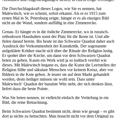
Die Durchschlagskraft dieses Logos, wie Sie es nennen, hat
Malewitsch, wie es scheint, sofort erkannt. Als er es 1915 zum
ersten Mal in St. Petersburg zeigte, hängte er es als einziges Bild
nicht an die Wand, sondern auffällig in eine Zimmerecke.
Genau. Er hängte es in die östliche Zimmerecke, wo in russisch-
orthodoxen Haushalten sonst der Platz für die Ikone ist. Und alle
fielen darauf herein. Bis heute ist das Schwarze Quadrat daher auch
Ausdruck der Verkommenheit der Kunstkritik. Der sogenannte
aufgeklärte Kritiker macht sich über die Rituale der Religion lustig.
Er spottet über die Kirche, um dann vor dem Schwarzen Quadrat
beten zu gehen. Kaum ein Werk wird ja so kultisch verehrt wie
dieses. Mit Malewitsch begann es, dass die Kunst die Leerstellen der
Religion füllte und säkulare Menschen vor keinem Kreuz, aber vor
Bildern in die Knie gehen. Je teurer sie auf dem Markt gehandelt
werden, desto heiliger müssen sie wohl sein. Dass unter
Malewitsch‘ Quadrat der banalste Witz steht, der sich denken lässt,
liefert dazu die beste Pointe.
Was Sie beten nennen, ist vielleicht einfach die Vertiefung in ein
Bild, die reine Betrachtung.
Beim Schwarzen Quadrat bestimmt nicht, denn wie gesagt – es gibt
dort ja nichts zu betrachten. Man braucht nicht vor dem Original zu