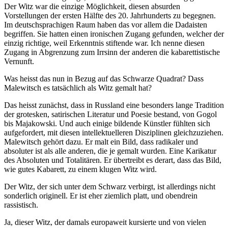
Der Witz war die einzige Möglichkeit, diesen absurden
Vorstellungen der ersten Hälfte des 20. Jahrhunderts zu begegnen.
Im deutschsprachigen Raum haben das vor allem die Dadaisten
begriffen. Sie hatten einen ironischen Zugang gefunden, welcher der
einzig richtige, weil Erkenntnis stiftende war. Ich nenne diesen
Zugang in Abgrenzung zum Irrsinn der anderen die kabarettistische
Vernunft.
Was heisst das nun in Bezug auf das Schwarze Quadrat? Dass
Malewitsch es tatsächlich als Witz gemalt hat?
Das heisst zunächst, dass in Russland eine besonders lange Tradition
der grotesken, satirischen Literatur und Poesie bestand, von Gogol
bis Majakowski. Und auch einige bildende Künstler fühlten sich
aufgefordert, mit diesen intellektuelleren Disziplinen gleichzuziehen.
Malewitsch gehört dazu. Er malt ein Bild, dass radikaler und
absoluter ist als alle anderen, die je gemalt wurden. Eine Karikatur
des Absoluten und Totalitären. Er übertreibt es derart, dass das Bild,
wie gutes Kabarett, zu einem klugen Witz wird.
Der Witz, der sich unter dem Schwarz verbirgt, ist allerdings nicht
sonderlich originell. Er ist eher ziemlich platt, und obendrein
rassistisch.
Ja, dieser Witz, der damals europaweit kursierte und von vielen