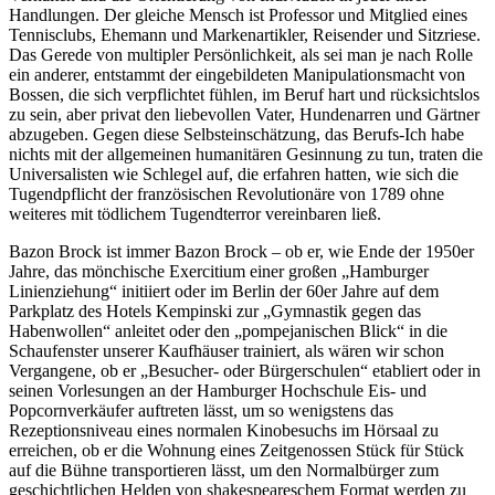
Handlungen. Der gleiche Mensch ist Professor und Mitglied eines
Tennisclubs, Ehemann und Markenartikler, Reisender und Sitzriese.
Das Gerede von multipler Persönlichkeit, als sei man je nach Rolle
ein anderer, entstammt der eingebildeten Manipulationsmacht von
Bossen, die sich verpflichtet fühlen, im Beruf hart und rücksichtslos
zu sein, aber privat den liebevollen Vater, Hundenarren und Gärtner
abzugeben. Gegen diese Selbsteinschätzung, das Berufs-Ich habe
nichts mit der allgemeinen humanitären Gesinnung zu tun, traten die
Universalisten wie Schlegel auf, die erfahren hatten, wie sich die
Tugendpflicht der französischen Revolutionäre von 1789 ohne
weiteres mit tödlichem Tugendterror vereinbaren ließ.
Bazon Brock ist immer Bazon Brock – ob er, wie Ende der 1950er
Jahre, das mönchische Exercitium einer großen „Hamburger
Linienziehung“ initiiert oder im Berlin der 60er Jahre auf dem
Parkplatz des Hotels Kempinski zur „Gymnastik gegen das
Habenwollen“ anleitet oder den „pompejanischen Blick“ in die
Schaufenster unserer Kaufhäuser trainiert, als wären wir schon
Vergangene, ob er „Besucher- oder Bürgerschulen“ etabliert oder in
seinen Vorlesungen an der Hamburger Hochschule Eis- und
Popcornverkäufer auftreten lässt, um so wenigstens das
Rezeptionsniveau eines normalen Kinobesuchs im Hörsaal zu
erreichen, ob er die Wohnung eines Zeitgenossen Stück für Stück
auf die Bühne transportieren lässt, um den Normalbürger zum
geschichtlichen Helden von shakespeareschem Format werden zu