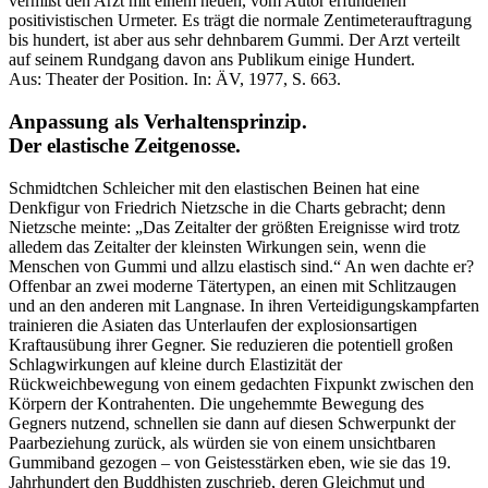
vermißt den Arzt mit einem neuen, vom Autor erfundenen
positivistischen Urmeter. Es trägt die normale Zentimeterauftragung
bis hundert, ist aber aus sehr dehnbarem Gummi. Der Arzt verteilt
auf seinem Rundgang davon ans Publikum einige Hundert.
Aus: Theater der Position. In: ÄV, 1977, S. 663.
Anpassung als Verhaltensprinzip.
Der elastische Zeitgenosse.
Schmidtchen Schleicher mit den elastischen Beinen hat eine
Denkfigur von Friedrich Nietzsche in die Charts gebracht; denn
Nietzsche meinte: „Das Zeitalter der größten Ereignisse wird trotz
alledem das Zeitalter der kleinsten Wirkungen sein, wenn die
Menschen von Gummi und allzu elastisch sind.“ An wen dachte er?
Offenbar an zwei moderne Tätertypen, an einen mit Schlitzaugen
und an den anderen mit Langnase. In ihren Verteidigungskampfarten
trainieren die Asiaten das Unterlaufen der explosionsartigen
Kraftausübung ihrer Gegner. Sie reduzieren die potentiell großen
Schlagwirkungen auf kleine durch Elastizität der
Rückweichbewegung von einem gedachten Fixpunkt zwischen den
Körpern der Kontrahenten. Die ungehemmte Bewegung des
Gegners nutzend, schnellen sie dann auf diesen Schwerpunkt der
Paarbeziehung zurück, als würden sie von einem unsichtbaren
Gummiband gezogen – von Geistesstärken eben, wie sie das 19.
Jahrhundert den Buddhisten zuschrieb, deren Gleichmut und