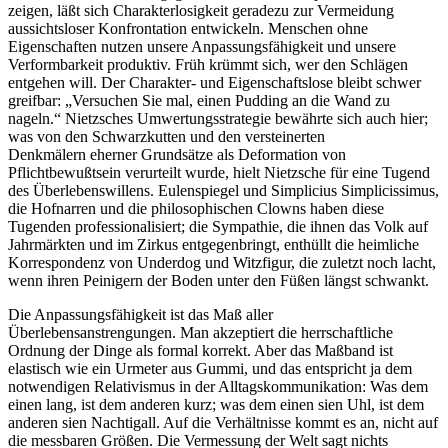
zeigen, läßt sich Charakterlosigkeit geradezu zur Vermeidung
aussichtsloser Konfrontation entwickeln. Menschen ohne
Eigenschaften nutzen unsere Anpassungsfähigkeit und unsere
Verformbarkeit produktiv. Früh krümmt sich, wer den Schlägen
entgehen will. Der Charakter- und Eigenschaftslose bleibt schwer
greifbar: „Versuchen Sie mal, einen Pudding an die Wand zu
nageln.“ Nietzsches Umwertungsstrategie bewährte sich auch hier;
was von den Schwarzkutten und den versteinerten
Denkmälern eherner Grundsätze als Deformation von
Pflichtbewußtsein verurteilt wurde, hielt Nietzsche für eine Tugend
des Überlebenswillens. Eulenspiegel und Simplicius Simplicissimus,
die Hofnarren und die philosophischen Clowns haben diese
Tugenden professionalisiert; die Sympathie, die ihnen das Volk auf
Jahrmärkten und im Zirkus entgegenbringt, enthüllt die heimliche
Korrespondenz von Underdog und Witzfigur, die zuletzt noch lacht,
wenn ihren Peinigern der Boden unter den Füßen längst schwankt.
Die Anpassungsfähigkeit ist das Maß aller
Überlebensanstrengungen. Man akzeptiert die herrschaftliche
Ordnung der Dinge als formal korrekt. Aber das Maßband ist
elastisch wie ein Urmeter aus Gummi, und das entspricht ja dem
notwendigen Relativismus in der Alltagskommunikation: Was dem
einen lang, ist dem anderen kurz; was dem einen sien Uhl, ist dem
anderen sien Nachtigall. Auf die Verhältnisse kommt es an, nicht auf
die messbaren Größen. Die Vermessung der Welt sagt nichts