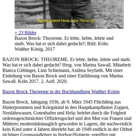
+ 23 Bilder
Bazon Brock: Theoreme. Er lebte, liebte, lehrte und
starb. Was hat er sich dabei gedacht?; Bild: Köln:
Walther König, 2017
BAZON BROCK: THEOREME. Er lebte, liebte, lehrte und starb.
Was hat er sich dabei gedacht? Hrsg. von Marina Sawall. Mitarbeit:
Bianca Girbinger, Linn Schiemann, Andrea Seyfarth. Mit einer
Einleitung von Bazon Brock und einer Einführung von Marina
Sawall. Köln 2017. 2. Aufl. 2020.
Bazon Brock Theoreme in der Buchhandlung Walther König
Bazon Brock, Jahrgang 1936, ab 9. März 1945 Flüchtling aus
Hinterpommern und Kriegskind in den Hauptkampflinien Zoppot,
Neufahrwasser, Gotenhafen und Hela; belehrt durch die Feigheit
ordenssgeschmückter Offiziersgockel und den Mut von Frauen und
Müttern; modernitätstauglich geworden in Lagern, die nachweislich
kein Kind unter 4 Jahren überlebt hat; ab 1949 endlich in der Obhut
tüchtiger Gymnasiallehrer in Itzehoe/Holstein; ergriffen mit