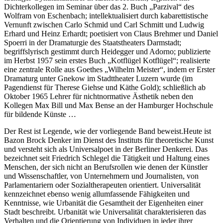
Dichterkollegen im Seminar über das 2. Buch „Parzival“ des
Wolfram von Eschenbach; intellektualisiert durch kabarettistische
Vernunft zwischen Carlo Schmid und Carl Schmitt und Ludwig
Erhard und Heinz Erhardt; poetisiert von Claus Brehmer und Daniel
Spoerri in der Dramaturgie des Staatstheaters Darmstadt;
begriffslyrisch gestimmt durch Heidegger und Adorno; publizierte
im Herbst 1957 sein erstes Buch „Kotflügel Kotflügel“; realisierte
eine zentrale Rolle aus Goethes „Wilhelm Meister“, indem er Erster
Dramaturg unter Gnekow im Stadttheater Luzern wurde (im
Pagendienst für Therese Giehse und Käthe Gold); schließlich ab
Oktober 1965 Lehrer für nichtnormative Ästhetik neben den
Kollegen Max Bill und Max Bense an der Hamburger Hochschule
für bildende Künste …
Der Rest ist Legende, wie der vorliegende Band beweist.Heute ist
Bazon Brock Denker im Dienst des Instituts für theoretische Kunst
und versteht sich als Universalpoet in der Berliner Denkerei. Das
bezeichnet seit Friedrich Schlegel die Tätigkeit und Haltung eines
Menschen, der sich nicht an Berufsrollen wie denen der Künstler
und Wissenschaftler, von Unternehmern und Journalisten, von
Parlamentariern oder Sozialtherapeuten orientiert. Universalität
kennzeichnet ebenso wenig allumfassende Fähigkeiten und
Kenntnisse, wie Urbanität die Gesamtheit der Eigenheiten einer
Stadt beschreibt. Urbanität wie Universalität charakterisieren das
Verhalten und die Orientierung von Individuen in jeder ihrer