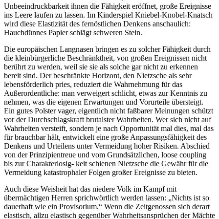
Unbeeindruckbarkeit ihnen die Fähigkeit eröffnet, große Ereignisse
ins Leere laufen zu lassen. Im Kinderspiel Kniebel-Knobel-Knatsch
wird diese Elastizität des fernöstlichen Denkens anschaulich:
Hauchdünnes Papier schlägt schweren Stein.
Die europäischen Langnasen bringen es zu solcher Fähigkeit durch
die kleinbürgerliche Beschränktheit, von großen Ereignissen nicht
berührt zu werden, weil sie sie als solche gar nicht zu erkennen
bereit sind. Der beschränkte Horizont, den Nietzsche als sehr
lebensförderlich pries, reduziert die Wahrnehmung für das
Außerordentliche: man verweigert schlicht, etwas zur Kenntnis zu
nehmen, was die eigenen Erwartungen und Vorurteile übersteigt.
Ein gutes Polster vager, eigentlich nicht faßbarer Meinungen schützt
vor der Durchschlagskraft brutalster Wahrheiten. Wer sich nicht auf
Wahrheiten versteift, sondern je nach Opportunität mal dies, mal das
für brauchbar hält, entwickelt eine große Anpassungsfähigkeit des
Denkens und Urteilens unter Vermeidung hoher Risiken. Abschied
von der Prinzipientreue und vom Grundsätzlichen, loose coupling
bis zur Charakterlosig- keit schienen Nietzsche die Gewähr für die
Vermeidung katastrophaler Folgen großer Ereignisse zu bieten.
Auch diese Weisheit hat das niedere Volk im Kampf mit
übermächtigen Herren sprichwörtlich werden lassen: „Nichts ist so
dauerhaft wie ein Provisorium.“ Wenn die Zeitgenossen sich derart
elastisch, allzu elastisch gegenüber Wahrheitsansprüchen der Mächte