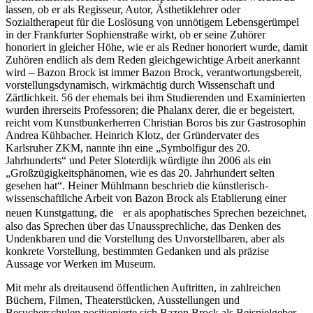
lassen, ob er als Regisseur, Autor, Ästhetiklehrer oder
Sozialtherapeut für die Loslösung von unnötigem Lebensgerümpel
in der Frankfurter Sophienstraße wirkt, ob er seine Zuhörer
honoriert in gleicher Höhe, wie er als Redner honoriert wurde, damit
Zuhören endlich als dem Reden gleichgewichtige Arbeit anerkannt
wird – Bazon Brock ist immer Bazon Brock, verantwortungsbereit,
vorstellungsdynamisch, wirkmächtig durch Wissenschaft und
Zärtlichkeit. 56 der ehemals bei ihm Studierenden und Examinierten
wurden ihrerseits Professoren; die Phalanx derer, die er begeistert,
reicht vom Kunstbunkerherren Christian Boros bis zur Gastrosophin
Andrea Kühbacher. Heinrich Klotz, der Gründervater des
Karlsruher ZKM, nannte ihn eine „Symbolfigur des 20.
Jahrhunderts“ und Peter Sloterdijk würdigte ihn 2006 als ein
„Großzügigkeitsphänomen, wie es das 20. Jahrhundert selten
gesehen hat“. Heiner Mühlmann beschrieb die künstlerisch-
wissenschaftliche Arbeit von Bazon Brock als Etablierung einer
neuen Kunstgattung, die er als apophatisches Sprechen bezeichnet,
also das Sprechen über das Unaussprechliche, das Denken des
Undenkbaren und die Vorstellung des Unvorstellbaren, aber als
konkrete Vorstellung, bestimmten Gedanken und als präzise
Aussage vor Werken im Museum.
Mit mehr als dreitausend öffentlichen Auftritten, in zahlreichen
Büchern, Filmen, Theaterstücken, Ausstellungen und
Besucherschulen positionierte sich Bazon Brock als Beispielgeber