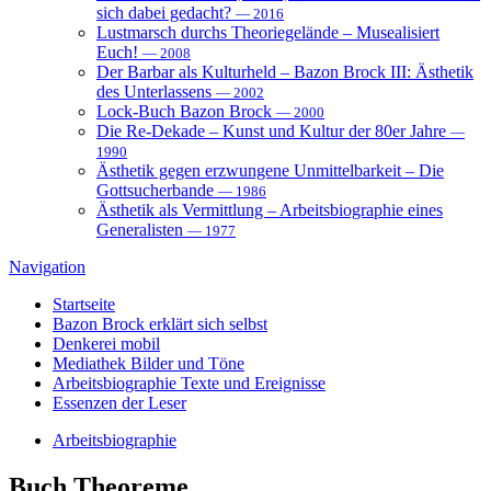
sich dabei gedacht?
— 2016
Lustmarsch durchs Theoriegelände – Musealisiert
Euch!
— 2008
Der Barbar als Kulturheld – Bazon Brock III: Ästhetik
des Unterlassens
— 2002
Lock-Buch Bazon Brock
— 2000
Die Re-Dekade – Kunst und Kultur der 80er Jahre
—
1990
Ästhetik gegen erzwungene Unmittelbarkeit – Die
Gottsucherbande
— 1986
Ästhetik als Vermittlung – Arbeitsbiographie eines
Generalisten
— 1977
Navigation
Startseite
Bazon Brock
erklärt sich selbst
Denkerei
mobil
Mediathek
Bilder und Töne
Arbeitsbiographie
Texte und Ereignisse
Essenzen
der Leser
Arbeitsbiographie
Buch
Theoreme