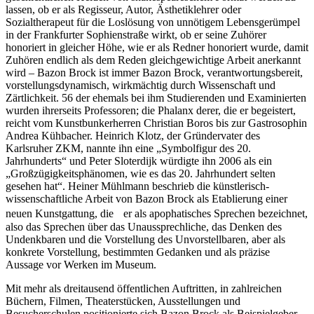
lassen, ob er als Regisseur, Autor, Ästhetiklehrer oder
Sozialtherapeut für die Loslösung von unnötigem Lebensgerümpel
in der Frankfurter Sophienstraße wirkt, ob er seine Zuhörer
honoriert in gleicher Höhe, wie er als Redner honoriert wurde, damit
Zuhören endlich als dem Reden gleichgewichtige Arbeit anerkannt
wird – Bazon Brock ist immer Bazon Brock, verantwortungsbereit,
vorstellungsdynamisch, wirkmächtig durch Wissenschaft und
Zärtlichkeit. 56 der ehemals bei ihm Studierenden und Examinierten
wurden ihrerseits Professoren; die Phalanx derer, die er begeistert,
reicht vom Kunstbunkerherren Christian Boros bis zur Gastrosophin
Andrea Kühbacher. Heinrich Klotz, der Gründervater des
Karlsruher ZKM, nannte ihn eine „Symbolfigur des 20.
Jahrhunderts“ und Peter Sloterdijk würdigte ihn 2006 als ein
„Großzügigkeitsphänomen, wie es das 20. Jahrhundert selten
gesehen hat“. Heiner Mühlmann beschrieb die künstlerisch-
wissenschaftliche Arbeit von Bazon Brock als Etablierung einer
neuen Kunstgattung, die er als apophatisches Sprechen bezeichnet,
also das Sprechen über das Unaussprechliche, das Denken des
Undenkbaren und die Vorstellung des Unvorstellbaren, aber als
konkrete Vorstellung, bestimmten Gedanken und als präzise
Aussage vor Werken im Museum.
Mit mehr als dreitausend öffentlichen Auftritten, in zahlreichen
Büchern, Filmen, Theaterstücken, Ausstellungen und
Besucherschulen positionierte sich Bazon Brock als Beispielgeber