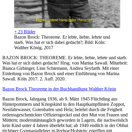
+ 23 Bilder
Bazon Brock: Theoreme. Er lebte, liebte, lehrte und
starb. Was hat er sich dabei gedacht?; Bild: Köln:
Walther König, 2017
BAZON BROCK: THEOREME. Er lebte, liebte, lehrte und starb.
Was hat er sich dabei gedacht? Hrsg. von Marina Sawall. Mitarbeit:
Bianca Girbinger, Linn Schiemann, Andrea Seyfarth. Mit einer
Einleitung von Bazon Brock und einer Einführung von Marina
Sawall. Köln 2017. 2. Aufl. 2020.
Bazon Brock Theoreme in der Buchhandlung Walther König
Bazon Brock, Jahrgang 1936, ab 9. März 1945 Flüchtling aus
Hinterpommern und Kriegskind in den Hauptkampflinien Zoppot,
Neufahrwasser, Gotenhafen und Hela; belehrt durch die Feigheit
ordenssgeschmückter Offiziersgockel und den Mut von Frauen und
Müttern; modernitätstauglich geworden in Lagern, die nachweislich
kein Kind unter 4 Jahren überlebt hat; ab 1949 endlich in der Obhut
tüchtiger Gymnasiallehrer in Itzehoe/Holstein; ergriffen mit