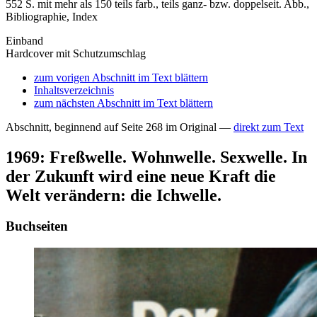
552 S. mit mehr als 150 teils farb., teils ganz- bzw. doppelseit. Abb.,
Bibliographie, Index
Einband
Hardcover mit Schutzumschlag
zum vorigen Abschnitt im Text blättern
Inhaltsverzeichnis
zum nächsten Abschnitt im Text blättern
Abschnitt, beginnend auf Seite 268 im Original —
direkt zum Text
1969: Freßwelle. Wohnwelle. Sexwelle. In
der Zukunft wird eine neue Kraft die
Welt verändern: die Ichwelle.
Buchseiten