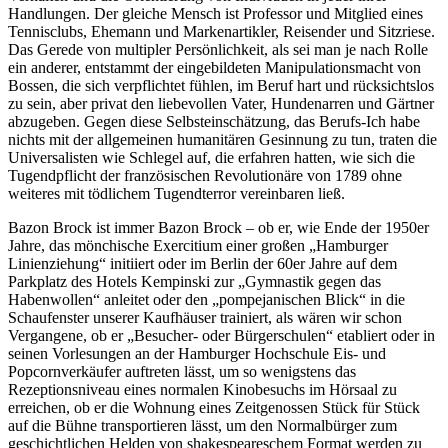
Handlungen. Der gleiche Mensch ist Professor und Mitglied eines
Tennisclubs, Ehemann und Markenartikler, Reisender und Sitzriese.
Das Gerede von multipler Persönlichkeit, als sei man je nach Rolle
ein anderer, entstammt der eingebildeten Manipulationsmacht von
Bossen, die sich verpflichtet fühlen, im Beruf hart und rücksichtslos
zu sein, aber privat den liebevollen Vater, Hundenarren und Gärtner
abzugeben. Gegen diese Selbsteinschätzung, das Berufs-Ich habe
nichts mit der allgemeinen humanitären Gesinnung zu tun, traten die
Universalisten wie Schlegel auf, die erfahren hatten, wie sich die
Tugendpflicht der französischen Revolutionäre von 1789 ohne
weiteres mit tödlichem Tugendterror vereinbaren ließ.
Bazon Brock ist immer Bazon Brock – ob er, wie Ende der 1950er
Jahre, das mönchische Exercitium einer großen „Hamburger
Linienziehung“ initiiert oder im Berlin der 60er Jahre auf dem
Parkplatz des Hotels Kempinski zur „Gymnastik gegen das
Habenwollen“ anleitet oder den „pompejanischen Blick“ in die
Schaufenster unserer Kaufhäuser trainiert, als wären wir schon
Vergangene, ob er „Besucher- oder Bürgerschulen“ etabliert oder in
seinen Vorlesungen an der Hamburger Hochschule Eis- und
Popcornverkäufer auftreten lässt, um so wenigstens das
Rezeptionsniveau eines normalen Kinobesuchs im Hörsaal zu
erreichen, ob er die Wohnung eines Zeitgenossen Stück für Stück
auf die Bühne transportieren lässt, um den Normalbürger zum
geschichtlichen Helden von shakespeareschem Format werden zu