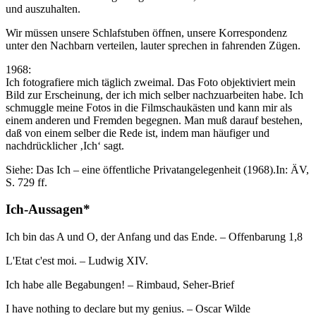
und auszuhalten.
Wir müssen unsere Schlafstuben öffnen, unsere Korrespondenz
unter den Nachbarn verteilen, lauter sprechen in fahrenden Zügen.
1968:
Ich fotografiere mich täglich zweimal. Das Foto objektiviert mein
Bild zur Erscheinung, der ich mich selber nachzuarbeiten habe. Ich
schmuggle meine Fotos in die Filmschaukästen und kann mir als
einem anderen und Fremden begegnen. Man muß darauf bestehen,
daß von einem selber die Rede ist, indem man häufiger und
nachdrücklicher ‚Ich‘ sagt.
Siehe: Das Ich – eine öffentliche Privatangelegenheit (1968).In: ÄV,
S. 729 ff.
Ich-Aussagen*
Ich bin das A und O, der Anfang und das Ende. – Offenbarung 1,8
L'Etat c'est moi. – Ludwig XIV.
Ich habe alle Begabungen! – Rimbaud, Seher-Brief
I have nothing to declare but my genius. – Oscar Wilde