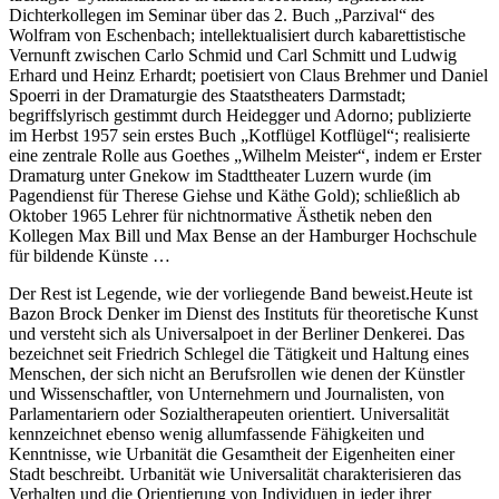
Dichterkollegen im Seminar über das 2. Buch „Parzival“ des
Wolfram von Eschenbach; intellektualisiert durch kabarettistische
Vernunft zwischen Carlo Schmid und Carl Schmitt und Ludwig
Erhard und Heinz Erhardt; poetisiert von Claus Brehmer und Daniel
Spoerri in der Dramaturgie des Staatstheaters Darmstadt;
begriffslyrisch gestimmt durch Heidegger und Adorno; publizierte
im Herbst 1957 sein erstes Buch „Kotflügel Kotflügel“; realisierte
eine zentrale Rolle aus Goethes „Wilhelm Meister“, indem er Erster
Dramaturg unter Gnekow im Stadttheater Luzern wurde (im
Pagendienst für Therese Giehse und Käthe Gold); schließlich ab
Oktober 1965 Lehrer für nichtnormative Ästhetik neben den
Kollegen Max Bill und Max Bense an der Hamburger Hochschule
für bildende Künste …
Der Rest ist Legende, wie der vorliegende Band beweist.Heute ist
Bazon Brock Denker im Dienst des Instituts für theoretische Kunst
und versteht sich als Universalpoet in der Berliner Denkerei. Das
bezeichnet seit Friedrich Schlegel die Tätigkeit und Haltung eines
Menschen, der sich nicht an Berufsrollen wie denen der Künstler
und Wissenschaftler, von Unternehmern und Journalisten, von
Parlamentariern oder Sozialtherapeuten orientiert. Universalität
kennzeichnet ebenso wenig allumfassende Fähigkeiten und
Kenntnisse, wie Urbanität die Gesamtheit der Eigenheiten einer
Stadt beschreibt. Urbanität wie Universalität charakterisieren das
Verhalten und die Orientierung von Individuen in jeder ihrer