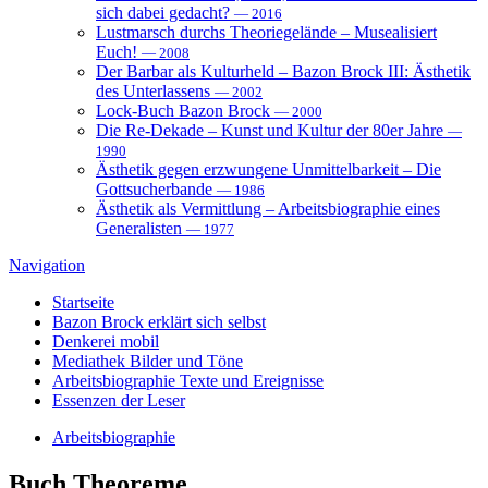
sich dabei gedacht?
— 2016
Lustmarsch durchs Theoriegelände – Musealisiert
Euch!
— 2008
Der Barbar als Kulturheld – Bazon Brock III: Ästhetik
des Unterlassens
— 2002
Lock-Buch Bazon Brock
— 2000
Die Re-Dekade – Kunst und Kultur der 80er Jahre
—
1990
Ästhetik gegen erzwungene Unmittelbarkeit – Die
Gottsucherbande
— 1986
Ästhetik als Vermittlung – Arbeitsbiographie eines
Generalisten
— 1977
Navigation
Startseite
Bazon Brock
erklärt sich selbst
Denkerei
mobil
Mediathek
Bilder und Töne
Arbeitsbiographie
Texte und Ereignisse
Essenzen
der Leser
Arbeitsbiographie
Buch
Theoreme