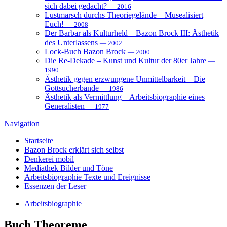
sich dabei gedacht?
— 2016
Lustmarsch durchs Theoriegelände – Musealisiert
Euch!
— 2008
Der Barbar als Kulturheld – Bazon Brock III: Ästhetik
des Unterlassens
— 2002
Lock-Buch Bazon Brock
— 2000
Die Re-Dekade – Kunst und Kultur der 80er Jahre
—
1990
Ästhetik gegen erzwungene Unmittelbarkeit – Die
Gottsucherbande
— 1986
Ästhetik als Vermittlung – Arbeitsbiographie eines
Generalisten
— 1977
Navigation
Startseite
Bazon Brock
erklärt sich selbst
Denkerei
mobil
Mediathek
Bilder und Töne
Arbeitsbiographie
Texte und Ereignisse
Essenzen
der Leser
Arbeitsbiographie
Buch
Theoreme