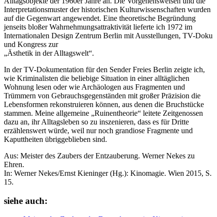
Alltagsobjekte der 1960er Jahre an. Die Vorgehensweisen und die
Interpretationsmuster der historischen Kulturwissenschaften wurden
auf die Gegenwart angewendet. Eine theoretische Begründung
jenseits bloßer Wahrnehmungsattraktivität lieferte ich 1972 im
Internationalen Design Zentrum Berlin mit Ausstellungen, TV-Doku
und Kongress zur
„Ästhetik in der Alltagswelt“.
In der TV-Dokumentation für den Sender Freies Berlin zeigte ich,
wie Kriminalisten die beliebige Situation in einer alltäglichen
Wohnung lesen oder wie Archäologen aus Fragmenten und
Trümmern von Gebrauchsgegenständen mit großer Präzision die
Lebensformen rekonstruieren können, aus denen die Bruchstücke
stammen. Meine allgemeine „Ruinentheorie“ leitete Zeitgenossen
dazu an, ihr Alltagsleben so zu inszenieren, dass es für Dritte
erzählenswert würde, weil nur noch grandiose Fragmente und
Kaputtheiten übriggeblieben sind.
Aus: Meister des Zaubers der Entzauberung. Werner Nekes zu
Ehren.
In: Werner Nekes/Ernst Kieninger (Hg.): Kinomagie. Wien 2015, S.
15.
siehe auch: