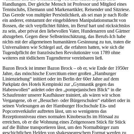
Handlungen. Der gleiche Mensch ist Professor und Mitglied eines
Tennisclubs, Ehemann und Markenartikler, Reisender und Sitzriese.
Das Gerede von multipler Persönlichkeit, als sei man je nach Rolle
ein anderer, entstammt der eingebildeten Manipulationsmacht von
Bossen, die sich verpflichtet fühlen, im Beruf hart und rücksichtslos
zu sein, aber privat den liebevollen Vater, Hundenarren und Gärtner
abzugeben. Gegen diese Selbsteinschätzung, das Berufs-Ich habe
nichts mit der allgemeinen humanitären Gesinnung zu tun, traten die
Universalisten wie Schlegel auf, die erfahren hatten, wie sich die
Tugendpflicht der französischen Revolutionäre von 1789 ohne
weiteres mit tödlichem Tugendterror vereinbaren ließ.
Bazon Brock ist immer Bazon Brock – ob er, wie Ende der 1950er
Jahre, das mönchische Exercitium einer großen „Hamburger
Linienziehung“ initiiert oder im Berlin der 60er Jahre auf dem
Parkplatz des Hotels Kempinski zur „Gymnastik gegen das
Habenwollen“ anleitet oder den „pompejanischen Blick“ in die
Schaufenster unserer Kaufhäuser trainiert, als wären wir schon
Vergangene, ob er „Besucher- oder Bürgerschulen“ etabliert oder in
seinen Vorlesungen an der Hamburger Hochschule Eis- und
Popcornverkäufer auftreten lässt, um so wenigstens das
Rezeptionsniveau eines normalen Kinobesuchs im Hörsaal zu
erreichen, ob er die Wohnung eines Zeitgenossen Stück für Stück
auf die Bühne transportieren lässt, um den Normalbürger zum
geschichtlichen Helden von shakespeareschem Format werden zu