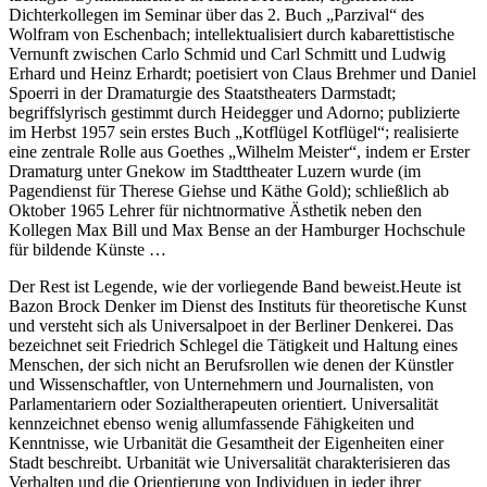
Dichterkollegen im Seminar über das 2. Buch „Parzival“ des
Wolfram von Eschenbach; intellektualisiert durch kabarettistische
Vernunft zwischen Carlo Schmid und Carl Schmitt und Ludwig
Erhard und Heinz Erhardt; poetisiert von Claus Brehmer und Daniel
Spoerri in der Dramaturgie des Staatstheaters Darmstadt;
begriffslyrisch gestimmt durch Heidegger und Adorno; publizierte
im Herbst 1957 sein erstes Buch „Kotflügel Kotflügel“; realisierte
eine zentrale Rolle aus Goethes „Wilhelm Meister“, indem er Erster
Dramaturg unter Gnekow im Stadttheater Luzern wurde (im
Pagendienst für Therese Giehse und Käthe Gold); schließlich ab
Oktober 1965 Lehrer für nichtnormative Ästhetik neben den
Kollegen Max Bill und Max Bense an der Hamburger Hochschule
für bildende Künste …
Der Rest ist Legende, wie der vorliegende Band beweist.Heute ist
Bazon Brock Denker im Dienst des Instituts für theoretische Kunst
und versteht sich als Universalpoet in der Berliner Denkerei. Das
bezeichnet seit Friedrich Schlegel die Tätigkeit und Haltung eines
Menschen, der sich nicht an Berufsrollen wie denen der Künstler
und Wissenschaftler, von Unternehmern und Journalisten, von
Parlamentariern oder Sozialtherapeuten orientiert. Universalität
kennzeichnet ebenso wenig allumfassende Fähigkeiten und
Kenntnisse, wie Urbanität die Gesamtheit der Eigenheiten einer
Stadt beschreibt. Urbanität wie Universalität charakterisieren das
Verhalten und die Orientierung von Individuen in jeder ihrer