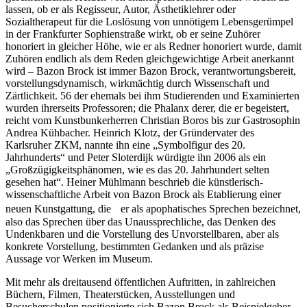
lassen, ob er als Regisseur, Autor, Ästhetiklehrer oder
Sozialtherapeut für die Loslösung von unnötigem Lebensgerümpel
in der Frankfurter Sophienstraße wirkt, ob er seine Zuhörer
honoriert in gleicher Höhe, wie er als Redner honoriert wurde, damit
Zuhören endlich als dem Reden gleichgewichtige Arbeit anerkannt
wird – Bazon Brock ist immer Bazon Brock, verantwortungsbereit,
vorstellungsdynamisch, wirkmächtig durch Wissenschaft und
Zärtlichkeit. 56 der ehemals bei ihm Studierenden und Examinierten
wurden ihrerseits Professoren; die Phalanx derer, die er begeistert,
reicht vom Kunstbunkerherren Christian Boros bis zur Gastrosophin
Andrea Kühbacher. Heinrich Klotz, der Gründervater des
Karlsruher ZKM, nannte ihn eine „Symbolfigur des 20.
Jahrhunderts“ und Peter Sloterdijk würdigte ihn 2006 als ein
„Großzügigkeitsphänomen, wie es das 20. Jahrhundert selten
gesehen hat“. Heiner Mühlmann beschrieb die künstlerisch-
wissenschaftliche Arbeit von Bazon Brock als Etablierung einer
neuen Kunstgattung, die er als apophatisches Sprechen bezeichnet,
also das Sprechen über das Unaussprechliche, das Denken des
Undenkbaren und die Vorstellung des Unvorstellbaren, aber als
konkrete Vorstellung, bestimmten Gedanken und als präzise
Aussage vor Werken im Museum.
Mit mehr als dreitausend öffentlichen Auftritten, in zahlreichen
Büchern, Filmen, Theaterstücken, Ausstellungen und
Besucherschulen positionierte sich Bazon Brock als Beispielgeber