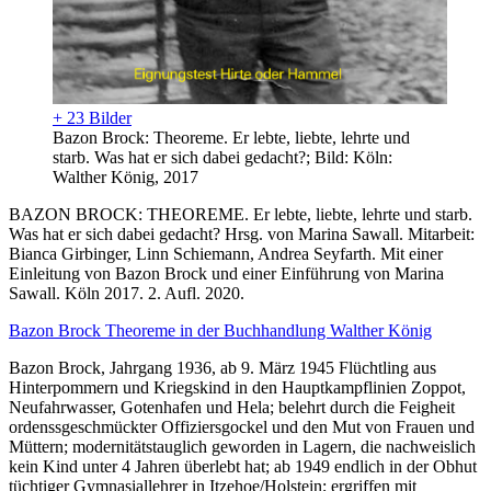
+ 23 Bilder
Bazon Brock: Theoreme. Er lebte, liebte, lehrte und
starb. Was hat er sich dabei gedacht?; Bild: Köln:
Walther König, 2017
BAZON BROCK: THEOREME. Er lebte, liebte, lehrte und starb.
Was hat er sich dabei gedacht? Hrsg. von Marina Sawall. Mitarbeit:
Bianca Girbinger, Linn Schiemann, Andrea Seyfarth. Mit einer
Einleitung von Bazon Brock und einer Einführung von Marina
Sawall. Köln 2017. 2. Aufl. 2020.
Bazon Brock Theoreme in der Buchhandlung Walther König
Bazon Brock, Jahrgang 1936, ab 9. März 1945 Flüchtling aus
Hinterpommern und Kriegskind in den Hauptkampflinien Zoppot,
Neufahrwasser, Gotenhafen und Hela; belehrt durch die Feigheit
ordenssgeschmückter Offiziersgockel und den Mut von Frauen und
Müttern; modernitätstauglich geworden in Lagern, die nachweislich
kein Kind unter 4 Jahren überlebt hat; ab 1949 endlich in der Obhut
tüchtiger Gymnasiallehrer in Itzehoe/Holstein; ergriffen mit