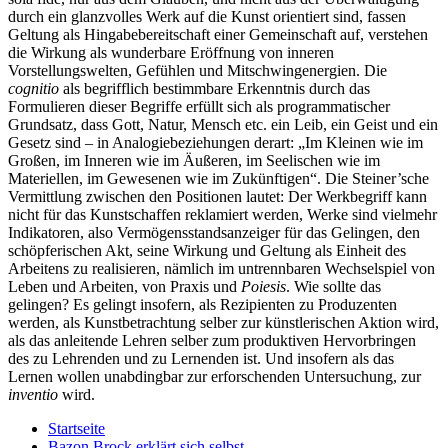
durch ein glanzvolles Werk auf die Kunst orientiert sind, fassen
Geltung als Hingabebereitschaft einer Gemeinschaft auf, verstehen
die Wirkung als wunderbare Eröffnung von inneren
Vorstellungswelten, Gefühlen und Mitschwingenergien. Die
cognitio
als begrifflich bestimmbare Erkenntnis durch das
Formulieren dieser Begriffe erfüllt sich als programmatischer
Grundsatz, dass Gott, Natur, Mensch etc. ein Leib, ein Geist und ein
Gesetz sind – in Analogiebeziehungen derart: „Im Kleinen wie im
Großen, im Inneren wie im Äußeren, im Seelischen wie im
Materiellen, im Gewesenen wie im Zukünftigen“. Die Steiner’sche
Vermittlung zwischen den Positionen lautet: Der Werkbegriff kann
nicht für das Kunstschaffen reklamiert werden, Werke sind vielmehr
Indikatoren, also Vermögensstandsanzeiger für das Gelingen, den
schöpferischen Akt, seine Wirkung und Geltung als Einheit des
Arbeitens zu realisieren, nämlich im untrennbaren Wechselspiel von
Leben und Arbeiten, von Praxis und
Poiesis
. Wie sollte das
gelingen? Es gelingt insofern, als Rezipienten zu Produzenten
werden, als Kunstbetrachtung selber zur künstlerischen Aktion wird,
als das anleitende Lehren selber zum produktiven Hervorbringen
des zu Lehrenden und zu Lernenden ist. Und insofern als das
Lernen wollen unabdingbar zur erforschenden Untersuchung, zur
inventio
wird.
Startseite
Bazon Brock
erklärt sich selbst