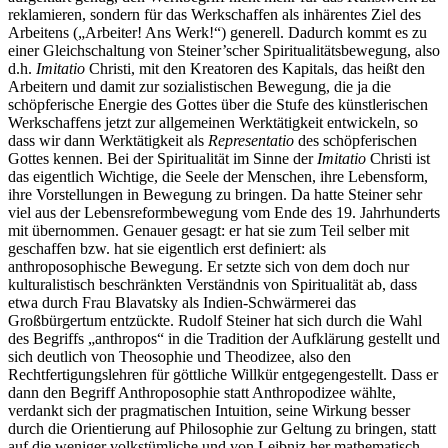
reklamieren, sondern für das Werkschaffen als inhärentes Ziel des
Arbeitens („Arbeiter! Ans Werk!“) generell. Dadurch kommt es zu
einer Gleichschaltung von Steiner’scher Spiritualitätsbewegung, also
d.h.
Imitatio
Christi, mit den Kreatoren des Kapitals, das heißt den
Arbeitern und damit zur sozialistischen Bewegung, die ja die
schöpferische Energie des Gottes über die Stufe des künstlerischen
Werkschaffens jetzt zur allgemeinen Werktätigkeit entwickeln, so
dass wir dann Werktätigkeit als
Representatio
des schöpferischen
Gottes kennen. Bei der Spiritualität im Sinne der
Imitatio
Christi ist
das eigentlich Wichtige, die Seele der Menschen, ihre Lebensform,
ihre Vorstellungen in Bewegung zu bringen. Da hatte Steiner sehr
viel aus der Lebensreformbewegung vom Ende des 19. Jahrhunderts
mit übernommen. Genauer gesagt: er hat sie zum Teil selber mit
geschaffen bzw. hat sie eigentlich erst definiert: als
anthroposophische Bewegung. Er setzte sich von dem doch nur
kulturalistisch beschränkten Verständnis von Spiritualität ab, dass
etwa durch Frau Blavatsky als Indien-Schwärmerei das
Großbürgertum entzückte. Rudolf Steiner hat sich durch die Wahl
des Begriffs „anthropos“ in die Tradition der Aufklärung gestellt und
sich deutlich von Theosophie und Theodizee, also den
Rechtfertigungslehren für göttliche Willkür entgegengestellt. Dass er
dann den Begriff Anthroposophie statt Anthropodizee wählte,
verdankt sich der pragmatischen Intuition, seine Wirkung besser
durch die Orientierung auf Philosophie zur Geltung zu bringen, statt
auf die weniger volkstümliche und von Leibniz her mathematisch