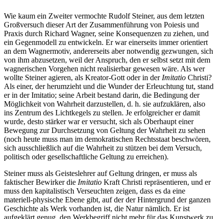
Wie kaum ein Zweiter vermochte Rudolf Steiner, aus dem letzten
Großversuch dieser Art der Zusammenführung von Poiesis und
Praxis durch Richard Wagner, seine Konsequenzen zu ziehen, und
ein Gegenmodell zu entwickeln. Er war einerseits immer orientiert
an dem Wagnermotiv, andererseits aber notwendig gezwungen, sich
von ihm abzusetzen, weil der Anspruch, den er selbst setzt mit dem
wagnerischen Vorgehen nicht realisierbar gewesen wäre. Als wer
wollte Steiner agieren, als Kreator-Gott oder in der
Imitatio
Christi?
Als einer, der herumzieht und die Wunder der Erleuchtung tut, stand
er in der Imitatio; seine Arbeit bestand darin, die Bedingung der
Möglichkeit von Wahrheit darzustellen, d. h. sie aufzuklären, also
ins Zentrum des Lichtkegels zu stellen. Je erfolgreicher er damit
wurde, desto stärker war er versucht, sich als Oberhaupt einer
Bewegung zur Durchsetzung von Geltung der Wahrheit zu sehen
(noch heute muss man im demokratischen Rechtsstaat beschwören,
sich ausschließlich auf die Wahrheit zu stützen bei dem Versuch,
politisch oder gesellschaftliche Geltung zu erreichen).
Steiner muss als Geisteslehrer auf Geltung dringen, er muss als
faktischer Bewirker die
Imitatio
Kraft Christi repräsentieren, und er
muss den kapitalistisch Verseuchten zeigen, dass es da eine
materiell-physische Ebene gibt, auf der der Hintergrund der ganzen
Geschichte als Werk vorhanden ist, die Natur nämlich. Er ist
aufgeklärt genug, den Werkbegriff nicht mehr für das Kunstwerk zu