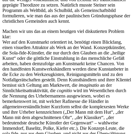
geprägte Theodizee zu setzen. Natürlich musste Steiner sein
Programm als Weltbild, als Schulbild, als Gemeinschaftsbild
formulieren, wie man das aus der paulinischen Gründungsphase der
christlichen Gemeinden auch kennt.
Machen wir uns das an einem heutigen viel diskutierten Problem
klar:
Wer auf den Kunstmarkt orientiert ist, benötigt einen Blickfang,
einen visuellen Attraktor als Werk an der Wand. Konzeptkünstler,
die Sola-fide-Künstler, die nur durch den Glauben an die „heilige
Kunst“ oder die göttliche Einstrahlung in das menschliche Gefäß
arbeiten, haben demzufolge am Kunstmarkt keine Chancen. Von
den handfesten Kunstwerkshändlern werden diese Kunstanbeter in
die Ecke zu den Werkzeugkisten, Reinigungsmitteln und zu den
Notfallgerätschaften gestellt. Denn Kunsthändlern und ihrer Klientel
bemisst sich Geltung am Marktwert, die
imaginatio
an der
Sinnlichkeitsattraktivität, die
cognitio
wird im Wesentlichen durch
die Nennung des Urhebernamens ausgewiesen, wobei es
bemerkenswert ist, mit welcher Rafinesse die Händler in
allgemeinverständlichster Kurzform selbst die komplexesten Werke
und ihre Urheber kennzeichnen („Der Mann mit dem Hut“, „der
Mann mit dem abgeschnittenen Ohr“, „der Klassiker“, „der
bedeutendste deutsche Künstler der Gegenwart“ – wahlweise
Immendorf, Baselitz, Polke, Kiefer etc.). Die Konzept-Leute, die
sola fide, nur aus dem Glauben, und nicht aus der Überwältigung