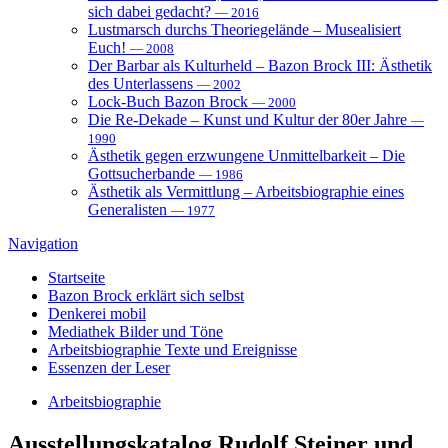
sich dabei gedacht?
— 2016
Lustmarsch durchs Theoriegelände – Musealisiert
Euch!
— 2008
Der Barbar als Kulturheld – Bazon Brock III: Ästhetik
des Unterlassens
— 2002
Lock-Buch Bazon Brock
— 2000
Die Re-Dekade – Kunst und Kultur der 80er Jahre
—
1990
Ästhetik gegen erzwungene Unmittelbarkeit – Die
Gottsucherbande
— 1986
Ästhetik als Vermittlung – Arbeitsbiographie eines
Generalisten
— 1977
Navigation
Startseite
Bazon Brock
erklärt sich selbst
Denkerei
mobil
Mediathek
Bilder und Töne
Arbeitsbiographie
Texte und Ereignisse
Essenzen
der Leser
Arbeitsbiographie
Ausstellungskatalog
Rudolf Steiner und