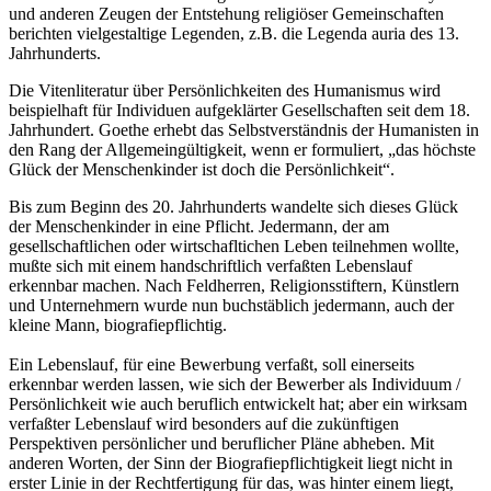
und anderen Zeugen der Entstehung religiöser Gemeinschaften
berichten vielgestaltige Legenden, z.B. die Legenda auria des 13.
Jahrhunderts.
Die Vitenliteratur über Persönlichkeiten des Humanismus wird
beispielhaft für Individuen aufgeklärter Gesellschaften seit dem 18.
Jahrhundert. Goethe erhebt das Selbstverständnis der Humanisten in
den Rang der Allgemeingültigkeit, wenn er formuliert, „das höchste
Glück der Menschenkinder ist doch die Persönlichkeit“.
Bis zum Beginn des 20. Jahrhunderts wandelte sich dieses Glück
der Menschenkinder in eine Pflicht. Jedermann, der am
gesellschaftlichen oder wirtschafltichen Leben teilnehmen wollte,
mußte sich mit einem handschriftlich verfaßten Lebenslauf
erkennbar machen. Nach Feldherren, Religionsstiftern, Künstlern
und Unternehmern wurde nun buchstäblich jedermann, auch der
kleine Mann, biografiepflichtig.
Ein Lebenslauf, für eine Bewerbung verfaßt, soll einerseits
erkennbar werden lassen, wie sich der Bewerber als Individuum /
Persönlichkeit wie auch beruflich entwickelt hat; aber ein wirksam
verfaßter Lebenslauf wird besonders auf die zukünftigen
Perspektiven persönlicher und beruflicher Pläne abheben. Mit
anderen Worten, der Sinn der Biografiepflichtigkeit liegt nicht in
erster Linie in der Rechtfertigung für das, was hinter einem liegt,