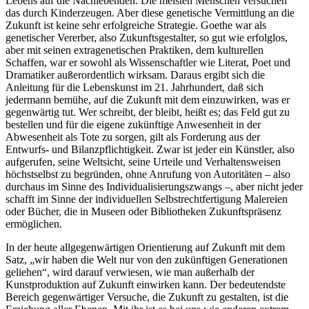
Lebens auf die Nachlebenden. Die meisten Menschen versuchen
das durch Kinderzeugen. Aber diese genetische Vermittlung an die
Zukunft ist keine sehr erfolgreiche Strategie. Goethe war als
genetischer Vererber, also Zukunftsgestalter, so gut wie erfolglos,
aber mit seinen extragenetischen Praktiken, dem kulturellen
Schaffen, war er sowohl als Wissenschaftler wie Literat, Poet und
Dramatiker außerordentlich wirksam. Daraus ergibt sich die
Anleitung für die Lebenskunst im 21. Jahrhundert, daß sich
jedermann bemühe, auf die Zukunft mit dem einzuwirken, was er
gegenwärtig tut. Wer schreibt, der bleibt, heißt es; das Feld gut zu
bestellen und für die eigene zukünftige Anwesenheit in der
Abwesenheit als Tote zu sorgen, gilt als Forderung aus der
Entwurfs- und Bilanzpflichtigkeit. Zwar ist jeder ein Künstler, also
aufgerufen, seine Weltsicht, seine Urteile und Verhaltensweisen
höchstselbst zu begründen, ohne Anrufung von Autoritäten – also
durchaus im Sinne des Individualisierungszwangs –, aber nicht jeder
schafft im Sinne der individuellen Selbstrechtfertigung Malereien
oder Bücher, die in Museen oder Bibliotheken Zukunftspräsenz
ermöglichen.
In der heute allgegenwärtigen Orientierung auf Zukunft mit dem
Satz, „wir haben die Welt nur von den zukünftigen Generationen
geliehen“, wird darauf verwiesen, wie man außerhalb der
Kunstproduktion auf Zukunft einwirken kann. Der bedeutendste
Bereich gegenwärtiger Versuche, die Zukunft zu gestalten, ist die