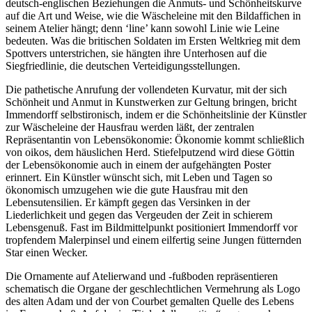
deutsch-englischen Beziehungen die Anmuts- und Schönheitskurve
auf die Art und Weise, wie die Wäscheleine mit den Bildaffichen in
seinem Atelier hängt; denn ‘line’ kann sowohl Linie wie Leine
bedeuten. Was die britischen Soldaten im Ersten Weltkrieg mit dem
Spottvers unterstrichen, sie hängten ihre Unterhosen auf die
Siegfriedlinie, die deutschen Verteidigungsstellungen.
Die pathetische Anrufung der vollendeten Kurvatur, mit der sich
Schönheit und Anmut in Kunstwerken zur Geltung bringen, bricht
Immendorff selbstironisch, indem er die Schönheitslinie der Künstler
zur Wäscheleine der Hausfrau werden läßt, der zentralen
Repräsentantin von Lebensökonomie: Ökonomie kommt schließlich
von oikos, dem häuslichen Herd. Stiefelputzend wird diese Göttin
der Lebensökonomie auch in einem der aufgehängten Poster
erinnert. Ein Künstler wünscht sich, mit Leben und Tagen so
ökonomisch umzugehen wie die gute Hausfrau mit den
Lebensutensilien. Er kämpft gegen das Versinken in der
Liederlichkeit und gegen das Vergeuden der Zeit in schierem
Lebensgenuß. Fast im Bildmittelpunkt positioniert Immendorff vor
tropfendem Malerpinsel und einem eilfertig seine Jungen fütternden
Star einen Wecker.
Die Ornamente auf Atelierwand und -fußboden repräsentieren
schematisch die Organe der geschlechtlichen Vermehrung als Logo
des alten Adam und der von Courbet gemalten Quelle des Lebens