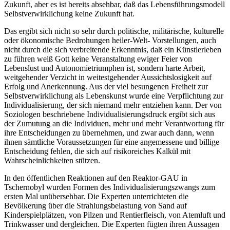
Zukunft, aber es ist bereits absehbar, daß das Lebensführungsmodell
Selbstverwirklichung keine Zukunft hat.
Das ergibt sich nicht so sehr durch politische, militärische, kulturelle
oder ökonomische Bedrohungen heiler-Welt- Vorstellungen, auch
nicht durch die sich verbreitende Erkenntnis, daß ein Künstlerleben
zu führen weiß Gott keine Veranstaltung ewiger Feier von
Lebenslust und Autonomietriumphen ist, sondern harte Arbeit,
weitgehender Verzicht in weitestgehender Aussichtslosigkeit auf
Erfolg und Anerkennung. Aus der viel besungenen Freiheit zur
Selbstverwirklichung als Lebenskunst wurde eine Verpflichtung zur
Individualisierung, der sich niemand mehr entziehen kann. Der von
Soziologen beschriebene Individualisierungsdruck ergibt sich aus
der Zumutung an die Individuen, mehr und mehr Verantwortung für
ihre Entscheidungen zu übernehmen, und zwar auch dann, wenn
ihnen sämtliche Voraussetzungen für eine angemessene und billige
Entscheidung fehlen, die sich auf risikoreiches Kalkül mit
Wahrscheinlichkeiten stützen.
In den öffentlichen Reaktionen auf den Reaktor-GAU in
Tschernobyl wurden Formen des Individualisierungszwangs zum
ersten Mal unübersehbar. Die Experten unterrichteten die
Bevölkerung über die Strahlungsbelastung von Sand auf
Kinderspielplätzen, von Pilzen und Rentierfleisch, von Atemluft und
Trinkwasser und dergleichen. Die Experten fügten ihren Aussagen