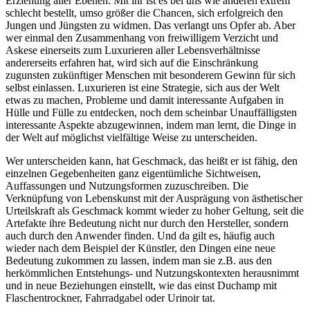
Erziehung aller Ebenen. Mit ihr ist es bei uns wie anderen extrem
schlecht bestellt, umso größer die Chancen, sich erfolgreich den
Jungen und Jüngsten zu widmen. Das verlangt uns Opfer ab. Aber
wer einmal den Zusammenhang von freiwilligem Verzicht und
Askese einerseits zum Luxurieren aller Lebensverhältnisse
andererseits erfahren hat, wird sich auf die Einschränkung
zugunsten zukünftiger Menschen mit besonderem Gewinn für sich
selbst einlassen. Luxurieren ist eine Strategie, sich aus der Welt
etwas zu machen, Probleme und damit interessante Aufgaben in
Hülle und Fülle zu entdecken, noch dem scheinbar Unauffälligsten
interessante Aspekte abzugewinnen, indem man lernt, die Dinge in
der Welt auf möglichst vielfältige Weise zu unterscheiden.
Wer unterscheiden kann, hat Geschmack, das heißt er ist fähig, den
einzelnen Gegebenheiten ganz eigentümliche Sichtweisen,
Auffassungen und Nutzungsformen zuzuschreiben. Die
Verknüpfung von Lebenskunst mit der Ausprägung von ästhetischer
Urteilskraft als Geschmack kommt wieder zu hoher Geltung, seit die
Artefakte ihre Bedeutung nicht nur durch den Hersteller, sondern
auch durch den Anwender finden. Und da gilt es, häufig auch
wieder nach dem Beispiel der Künstler, den Dingen eine neue
Bedeutung zukommen zu lassen, indem man sie z.B. aus den
herkömmlichen Entstehungs- und Nutzungskontexten herausnimmt
und in neue Beziehungen einstellt, wie das einst Duchamp mit
Flaschentrockner, Fahrradgabel oder Urinoir tat.