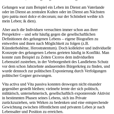
Gelungen war zum Beispiel ein Leben im Dienst am Vaterlande
oder im Dienst an zentralen Kulten oder im Dienst am Nächsten
(pro patria mori dolce et decorum; nur der Schönheit weihte ich
mein Leben; ik dien).
Aber auch die Individuen versuchten immer schon aus ihrer
Perspektive – und sehr häufig gegen die gesellschaftlichen
Definitionen des gelungenen Lebens – eigene Biografien zu
entwerfen und ihnen nach Möglichkeit zu folgen (z.B.
Künstlerbohème, Herostratentum). Doch kollektive und individuelle
Konzepte des gelungenen Lebens gerieten häufig in Konflikt. Man
konnte zum Beispiel zu Zeiten Ciceros dem individuellen
Lebensziel zustreben, in der Verborgenheit des Landlebens Schutz
vor dem schon Jahrzehnte andauernden Bürgerkrieg zu finden, und
wurde dennoch zur politischen Exponierung durch Verfolgungen
politischer Gegner gezwungen.
Vita activa und Vita passiva konnten deswegen nicht einander
gegenüber gestellt bleiben; vielmehr lernte der sich politisch,
militärisch, unternehmerisch, gesellschaftlich exponierende Aktivist
in bestimmten Phasen seines Lebens, sich ins Private
zurückzuziehen, sein Wirken zu bedenken und eine entsprechende
Gewichtung zwischen öffentlichem und privatem Leben je nach
Lebensalter und Position zu erreichen.