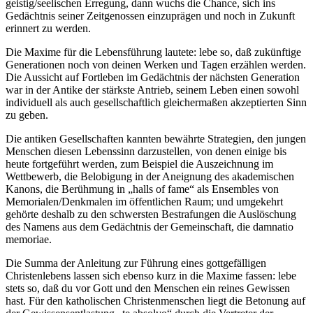
geistig/seelischen Erregung, dann wuchs die Chance, sich ins
Gedächtnis seiner Zeitgenossen einzuprägen und noch in Zukunft
erinnert zu werden.
Die Maxime für die Lebensführung lautete: lebe so, daß zukünftige
Generationen noch von deinen Werken und Tagen erzählen werden.
Die Aussicht auf Fortleben im Gedächtnis der nächsten Generation
war in der Antike der stärkste Antrieb, seinem Leben einen sowohl
individuell als auch gesellschaftlich gleichermaßen akzeptierten Sinn
zu geben.
Die antiken Gesellschaften kannten bewährte Strategien, den jungen
Menschen diesen Lebenssinn darzustellen, von denen einige bis
heute fortgeführt werden, zum Beispiel die Auszeichnung im
Wettbewerb, die Belobigung in der Aneignung des akademischen
Kanons, die Berühmung in „halls of fame“ als Ensembles von
Memorialen/Denkmalen im öffentlichen Raum; und umgekehrt
gehörte deshalb zu den schwersten Bestrafungen die Auslöschung
des Namens aus dem Gedächtnis der Gemeinschaft, die damnatio
memoriae.
Die Summa der Anleitung zur Führung eines gottgefälligen
Christenlebens lassen sich ebenso kurz in die Maxime fassen: lebe
stets so, daß du vor Gott und den Menschen ein reines Gewissen
hast. Für den katholischen Christenmenschen liegt die Betonung auf