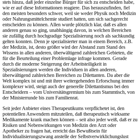
stets hinzu, daß jeder einzelne Bürger für sich zu entscheiden habe,
wie er auf diese Informationen reagiere. Das herauszufinden, fiel
den meisten besonders schwer, weil sie weder Physik noch Medizin
oder Nahrungsmittelchemie studiert hatten, um sich sachgerecht
entscheiden zu können. Allen wurde plötzlich klar, daß es allen
anderen genau so ging, unabhängig davon, in welchen Bereichen
sie zufällig durch hochgradige Spezialisierung noch als sachkundig
gelten konnten. Denn je spezialisierter man in einem Bereich, z.B.
der Medizin, ist, desto größer wird der Abstand zum Stand des
Wissens in allen anderen, überwältigend zahlreichen Gebieten, die
für die Beurteilung einer Problemlage infrage kommen. Gerade
durch die moderne Steigerung der Arbeitsteiligkeit in
Spezialisierungen werden die Individuen in allen anderen,
überwältigend zahlreichen Bereichen zu Dilettanten. Da aber die
Welt komplex ist und mit ihrer weitergehenden Erforschung immer
komplexer wird, steigt auch der generelle Dilettantismus bei den
Entscheidern – vom Universitätsgremium bis zum Stammtisch, von
der Ministerrunde bis zum Familienrat.
Seit jeder Anbieter eines Therapeutikums verpflichetet ist, den
potentiellen Anwendern mitzuteilen, daß therapeutisch wirksame
Medikamente krank machen können – seit also jeder weiß, daß er zu
Risiken und Nebenwirkungen von Medizin den Arzt oder
Apotheker zu fragen hat, erreicht das Bewußtsein für
Individualisierungszwang anstelle der Selbstverwirklichungslust