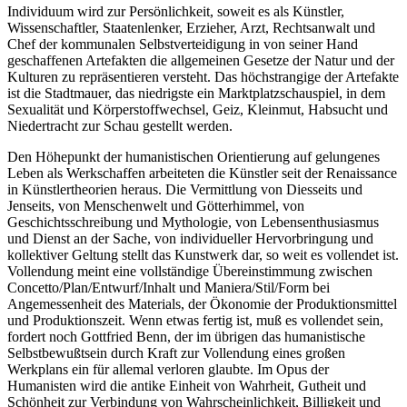
Individuum wird zur Persönlichkeit, soweit es als Künstler,
Wissenschaftler, Staatenlenker, Erzieher, Arzt, Rechtsanwalt und
Chef der kommunalen Selbstverteidigung in von seiner Hand
geschaffenen Artefakten die allgemeinen Gesetze der Natur und der
Kulturen zu repräsentieren versteht. Das höchstrangige der Artefakte
ist die Stadtmauer, das niedrigste ein Marktplatzschauspiel, in dem
Sexualität und Körperstoffwechsel, Geiz, Kleinmut, Habsucht und
Niedertracht zur Schau gestellt werden.
Den Höhepunkt der humanistischen Orientierung auf gelungenes
Leben als Werkschaffen arbeiteten die Künstler seit der Renaissance
in Künstlertheorien heraus. Die Vermittlung von Diesseits und
Jenseits, von Menschenwelt und Götterhimmel, von
Geschichtsschreibung und Mythologie, von Lebensenthusiasmus
und Dienst an der Sache, von individueller Hervorbringung und
kollektiver Geltung stellt das Kunstwerk dar, so weit es vollendet ist.
Vollendung meint eine vollständige Übereinstimmung zwischen
Concetto/Plan/Entwurf/Inhalt und Maniera/Stil/Form bei
Angemessenheit des Materials, der Ökonomie der Produktionsmittel
und Produktionszeit. Wenn etwas fertig ist, muß es vollendet sein,
fordert noch Gottfried Benn, der im übrigen das humanistische
Selbstbewußtsein durch Kraft zur Vollendung eines großen
Werkplans ein für allemal verloren glaubte. Im Opus der
Humanisten wird die antike Einheit von Wahrheit, Gutheit und
Schönheit zur Verbindung von Wahrscheinlichkeit, Billigkeit und