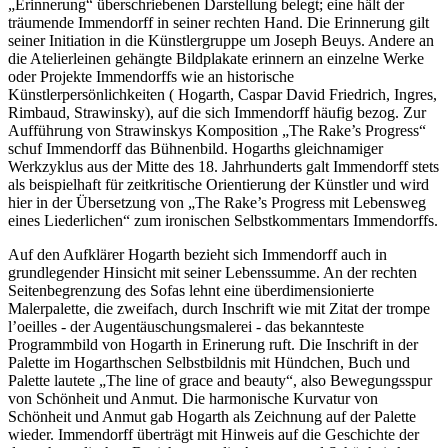
„Erinnerung“ überschriebenen Darstellung belegt; eine hält der
träumende Immendorff in seiner rechten Hand. Die Erinnerung gilt
seiner Initiation in die Künstlergruppe um Joseph Beuys. Andere an
die Atelierleinen gehängte Bildplakate erinnern an einzelne Werke
oder Projekte Immendorffs wie an historische
Künstlerpersönlichkeiten ( Hogarth, Caspar David Friedrich, Ingres,
Rimbaud, Strawinsky), auf die sich Immendorff häufig bezog. Zur
Aufführung von Strawinskys Komposition „The Rake’s Progress“
schuf Immendorff das Bühnenbild. Hogarths gleichnamiger
Werkzyklus aus der Mitte des 18. Jahrhunderts galt Immendorff stets
als beispielhaft für zeitkritische Orientierung der Künstler und wird
hier in der Übersetzung von „The Rake’s Progress mit Lebensweg
eines Liederlichen“ zum ironischen Selbstkommentars Immendorffs.
Auf den Aufklärer Hogarth bezieht sich Immendorff auch in
grundlegender Hinsicht mit seiner Lebenssumme. An der rechten
Seitenbegrenzung des Sofas lehnt eine überdimensionierte
Malerpalette, die zweifach, durch Inschrift wie mit Zitat der trompe
l’oeilles - der Augentäuschungsmalerei - das bekannteste
Programmbild von Hogarth in Erinerung ruft. Die Inschrift in der
Palette im Hogarthschen Selbstbildnis mit Hündchen, Buch und
Palette lautete „The line of grace and beauty“, also Bewegungsspur
von Schönheit und Anmut. Die harmonische Kurvatur von
Schönheit und Anmut gab Hogarth als Zeichnung auf der Palette
wieder. Immendorff überträgt mit Hinweis auf die Geschichte der