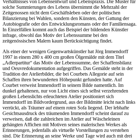
Verhältnisses von Lebensentwurf und Lebenspraxis. Die Muster für
solche Summierungen des Lebens übernimmt die Mehrzahl der
Zeitgenossen nicht dem Geschäftsleben oder der politischen
Bilanzierung bei Wahlen, sondern den Künsten, der Gattung der
Autobiografie oder des Entwicklungsromans oder der Familiensaga.
In Einzelfällen kommt auch das Beispiel der bildenden Künstler
infrage, obwohl das Motiv der Lebenssumme bei den
zeitgenössischen Malern kaum Berücksichtigung findet.
Als einer der wenigen Gegenwartskünstler hat Jörg Immendorff
1997 in einem 280 x 400 cm großen Ölgemälde mit dem Titel
„Adlerpartitur“ das Motiv der Lebenssumme, der Schaffensbilanz
und Oeuvredokumentation aufgegriffen. Das Gemälde steht in der
Tradition der Atelierbilder, die bei Courbets Allegorie auf sein
Schaffen ihren bewunderten Höhepunkt gefunden hatte. Auf
Courbet verweist Immendorff in seinem Bilde namentlich. Im
dunkel gehaltenen, nur von Licht eines sich selbst verzehrenden
großen Lebenslichts erleuchteten Atelier positioniert sich
Immendorff im Bildvordergrund, aus der Bildmitte leicht nach links
verrückt, als Träumer auf einem roten Sofa liegend. Der lebhafte
Gesichtsausdruck des träumenden Immendorff scheint darauf zu
verweisen, daß die zahlreichen im Atelier auf Wäscheleinen
gehängten Affichen mit Motiven seines malerischen Werkes als
Erinnerungen, jedenfalls als virtuelle Vorstellungen zu verstehen
sind. Die Erinnerung an seine Werke und Tage wird auch mit drei