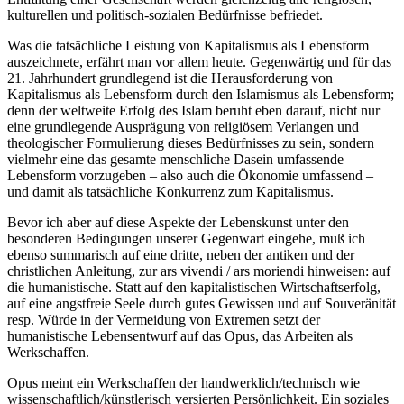
kulturellen und politisch-sozialen Bedürfnisse befriedet.
Was die tatsächliche Leistung von Kapitalismus als Lebensform
auszeichnete, erfährt man vor allem heute. Gegenwärtig und für das
21. Jahrhundert grundlegend ist die Herausforderung von
Kapitalismus als Lebensform durch den Islamismus als Lebensform;
denn der weltweite Erfolg des Islam beruht eben darauf, nicht nur
eine grundlegende Ausprägung von religiösem Verlangen und
theologischer Formulierung dieses Bedürfnisses zu sein, sondern
vielmehr eine das gesamte menschliche Dasein umfassende
Lebensform vorzugeben – also auch die Ökonomie umfassend –
und damit als tatsächliche Konkurrenz zum Kapitalismus.
Bevor ich aber auf diese Aspekte der Lebenskunst unter den
besonderen Bedingungen unserer Gegenwart eingehe, muß ich
ebenso summarisch auf eine dritte, neben der antiken und der
christlichen Anleitung, zur ars vivendi / ars moriendi hinweisen: auf
die humanistische. Statt auf den kapitalistischen Wirtschaftserfolg,
auf eine angstfreie Seele durch gutes Gewissen und auf Souveränität
resp. Würde in der Vermeidung von Extremen setzt der
humanistische Lebensentwurf auf das Opus, das Arbeiten als
Werkschaffen.
Opus meint ein Werkschaffen der handwerklich/technisch wie
wissenschaftlich/künstlerisch versierten Persönlichkeit. Ein soziales