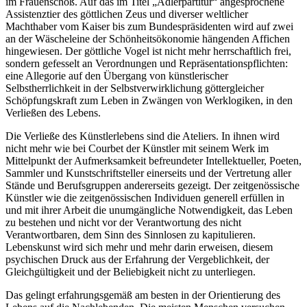
im Frauenschoß. Auf das im Titel „Adlerpartitur“ angesprochene
Assistenztier des göttlichen Zeus und diverser weltlicher
Machthaber vom Kaiser bis zum Bundespräsidenten wird auf zwei
an der Wäscheleine der Schönheitsökonomie hängenden Affichen
hingewiesen. Der göttliche Vogel ist nicht mehr herrschaftlich frei,
sondern gefesselt an Verordnungen und Repräsentationspflichten:
eine Allegorie auf den Übergang von künstlerischer
Selbstherrlichkeit in der Selbstverwirklichung göttergleicher
Schöpfungskraft zum Leben in Zwängen von Werklogiken, in den
Verließen des Lebens.
Die Verließe des Künstlerlebens sind die Ateliers. In ihnen wird
nicht mehr wie bei Courbet der Künstler mit seinem Werk im
Mittelpunkt der Aufmerksamkeit befreundeter Intellektueller, Poeten,
Sammler und Kunstschriftsteller einerseits und der Vertretung aller
Stände und Berufsgruppen andererseits gezeigt. Der zeitgenössische
Künstler wie die zeitgenössischen Individuen generell erfüllen in
und mit ihrer Arbeit die unumgängliche Notwendigkeit, das Leben
zu bestehen und nicht vor der Verantwortung des nicht
Verantwortbaren, dem Sinn des Sinnlosen zu kapitulieren.
Lebenskunst wird sich mehr und mehr darin erweisen, diesem
psychischen Druck aus der Erfahrung der Vergeblichkeit, der
Gleichgültigkeit und der Beliebigkeit nicht zu unterliegen.
Das gelingt erfahrungsgemäß am besten in der Orientierung des