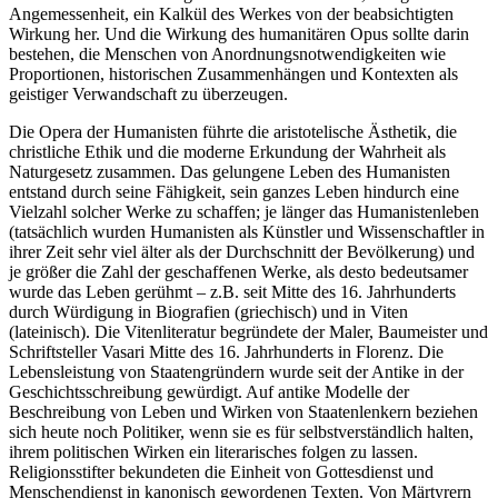
Angemessenheit, ein Kalkül des Werkes von der beabsichtigten
Wirkung her. Und die Wirkung des humanitären Opus sollte darin
bestehen, die Menschen von Anordnungsnotwendigkeiten wie
Proportionen, historischen Zusammenhängen und Kontexten als
geistiger Verwandschaft zu überzeugen.
Die Opera der Humanisten führte die aristotelische Ästhetik, die
christliche Ethik und die moderne Erkundung der Wahrheit als
Naturgesetz zusammen. Das gelungene Leben des Humanisten
entstand durch seine Fähigkeit, sein ganzes Leben hindurch eine
Vielzahl solcher Werke zu schaffen; je länger das Humanistenleben
(tatsächlich wurden Humanisten als Künstler und Wissenschaftler in
ihrer Zeit sehr viel älter als der Durchschnitt der Bevölkerung) und
je größer die Zahl der geschaffenen Werke, als desto bedeutsamer
wurde das Leben gerühmt – z.B. seit Mitte des 16. Jahrhunderts
durch Würdigung in Biografien (griechisch) und in Viten
(lateinisch). Die Vitenliteratur begründete der Maler, Baumeister und
Schriftsteller Vasari Mitte des 16. Jahrhunderts in Florenz. Die
Lebensleistung von Staatengründern wurde seit der Antike in der
Geschichtsschreibung gewürdigt. Auf antike Modelle der
Beschreibung von Leben und Wirken von Staatenlenkern beziehen
sich heute noch Politiker, wenn sie es für selbstverständlich halten,
ihrem politischen Wirken ein literarisches folgen zu lassen.
Religionsstifter bekundeten die Einheit von Gottesdienst und
Menschendienst in kanonisch gewordenen Texten. Von Märtyrern