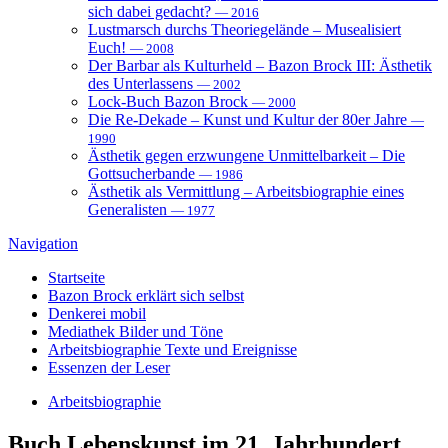
sich dabei gedacht?
— 2016
Lustmarsch durchs Theoriegelände – Musealisiert
Euch!
— 2008
Der Barbar als Kulturheld – Bazon Brock III: Ästhetik
des Unterlassens
— 2002
Lock-Buch Bazon Brock
— 2000
Die Re-Dekade – Kunst und Kultur der 80er Jahre
—
1990
Ästhetik gegen erzwungene Unmittelbarkeit – Die
Gottsucherbande
— 1986
Ästhetik als Vermittlung – Arbeitsbiographie eines
Generalisten
— 1977
Navigation
Startseite
Bazon Brock
erklärt sich selbst
Denkerei
mobil
Mediathek
Bilder und Töne
Arbeitsbiographie
Texte und Ereignisse
Essenzen
der Leser
Arbeitsbiographie
Buch
Lebenskunst im 21. Jahrhundert