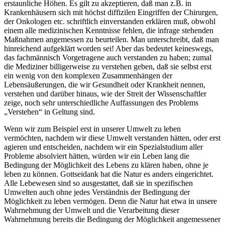
erstaunliche Höhen. Es gilt zu akzeptieren, daß man z.B. in
Krankenhäusern sich mit höchst diffizilen Eingriffen der Chirurgen,
der Onkologen etc. schriftlich einverstanden erklären muß, obwohl
einem alle medizinischen Kenntnisse fehlen, die infrage stehenden
Maßnahmen angemessen zu beurteilen. Man unterschreibt, daß man
hinreichend aufgeklärt worden sei! Aber das bedeutet keineswegs,
das fachmännisch Vorgetragene auch verstanden zu haben; zumal
die Mediziner billigerweise zu verstehen geben, daß sie selbst erst
ein wenig von den komplexen Zusammenhängen der
Lebensäußerungen, die wir Gesundheit oder Krankheit nennen,
verstehen und darüber hinaus, wie der Streit der Wissenschaftler
zeige, noch sehr unterschiedliche Auffassungen des Problems
„Verstehen“ in Geltung sind.
Wenn wir zum Beispiel erst in unserer Umwelt zu leben
vermöchten, nachdem wir diese Umwelt verstanden hätten, oder erst
agieren und entscheiden, nachdem wir ein Spezialstudium aller
Probleme absolviert hätten, würden wir ein Leben lang die
Bedingung der Möglichkeit des Lebens zu klären haben, ohne je
leben zu können. Gottseidank hat die Natur es anders eingerichtet.
Alle Lebewesen sind so ausgestattet, daß sie in spezifischen
Umwelten auch ohne jedes Verständnis der Bedingung der
Möglichkeit zu leben vermögen. Denn die Natur hat etwa in unsere
Wahrnehmung der Umwelt und die Verarbeitung dieser
Wahrnehmung bereits die Bedingung der Möglichkeit angemessener