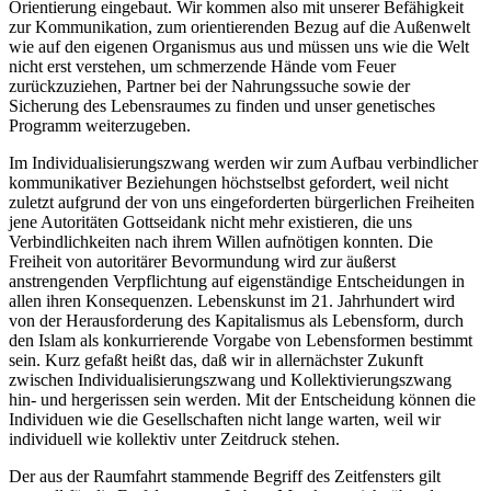
Orientierung eingebaut. Wir kommen also mit unserer Befähigkeit
zur Kommunikation, zum orientierenden Bezug auf die Außenwelt
wie auf den eigenen Organismus aus und müssen uns wie die Welt
nicht erst verstehen, um schmerzende Hände vom Feuer
zurückzuziehen, Partner bei der Nahrungssuche sowie der
Sicherung des Lebensraumes zu finden und unser genetisches
Programm weiterzugeben.
Im Individualisierungszwang werden wir zum Aufbau verbindlicher
kommunikativer Beziehungen höchstselbst gefordert, weil nicht
zuletzt aufgrund der von uns eingeforderten bürgerlichen Freiheiten
jene Autoritäten Gottseidank nicht mehr existieren, die uns
Verbindlichkeiten nach ihrem Willen aufnötigen konnten. Die
Freiheit von autoritärer Bevormundung wird zur äußerst
anstrengenden Verpflichtung auf eigenständige Entscheidungen in
allen ihren Konsequenzen. Lebenskunst im 21. Jahrhundert wird
von der Herausforderung des Kapitalismus als Lebensform, durch
den Islam als konkurrierende Vorgabe von Lebensformen bestimmt
sein. Kurz gefaßt heißt das, daß wir in allernächster Zukunft
zwischen Individualisierungszwang und Kollektivierungszwang
hin- und hergerissen sein werden. Mit der Entscheidung können die
Individuen wie die Gesellschaften nicht lange warten, weil wir
individuell wie kollektiv unter Zeitdruck stehen.
Der aus der Raumfahrt stammende Begriff des Zeitfensters gilt