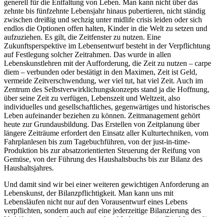
generell für die Entfaltung von Leben. Man kann nicht über das
zehnte bis fünfzehnte Lebensjahr hinaus pubertieren, nicht ständig
zwischen dreißig und sechzig unter midlife crisis leiden oder sich
endlos die Optionen offen halten, Kinder in die Welt zu setzen und
aufzuziehen. Es gilt, die Zeitfenster zu nutzen. Eine
Zukunftsperspektive im Lebensentwurf besteht in der Verpflichtung
auf Festlegung solcher Zeitrahmen. Das wurde in allen
Lebenskunstlehren mit der Aufforderung, die Zeit zu nutzen – carpe
diem – verbunden oder bestätigt in den Maximen, Zeit ist Geld,
vermeide Zeitverschwendung, wer viel tut, hat viel Zeit. Auch im
Zentrum des Selbstverwirklichungskonzepts stand ja die Hoffnung,
über seine Zeit zu verfügen, Lebenszeit und Weltzeit, also
individuelles und gesellschaftliches, gegenwärtiges und historisches
Leben aufeinander beziehen zu können. Zeitmanagement gehört
heute zur Grundausbildung. Das Erstellen von Zeitplanung über
längere Zeiträume erfordert den Einsatz aller Kulturtechniken, vom
Fahrplanlesen bis zum Tagebuchführen, von der just-in-time-
Produktion bis zur absatzorientierten Steuerung der Reifung von
Gemüse, von der Führung des Haushaltsbuchs bis zur Bilanz des
Haushaltsjahres.
Und damit sind wir bei einer weiteren gewichtigen Anforderung an
Lebenskunst, der Bilanzpflichtigkeit. Man kann uns mit
Lebensläufen nicht nur auf den Vorausentwurf eines Lebens
verpflichten, sondern auch auf eine jederzeitige Bilanzierung des