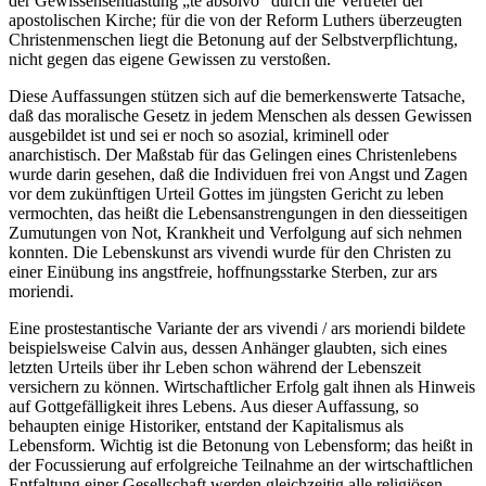
der Gewissensentlastung „te absolvo“ durch die Vertreter der
apostolischen Kirche; für die von der Reform Luthers überzeugten
Christenmenschen liegt die Betonung auf der Selbstverpflichtung,
nicht gegen das eigene Gewissen zu verstoßen.
Diese Auffassungen stützen sich auf die bemerkenswerte Tatsache,
daß das moralische Gesetz in jedem Menschen als dessen Gewissen
ausgebildet ist und sei er noch so asozial, kriminell oder
anarchistisch. Der Maßstab für das Gelingen eines Christenlebens
wurde darin gesehen, daß die Individuen frei von Angst und Zagen
vor dem zukünftigen Urteil Gottes im jüngsten Gericht zu leben
vermochten, das heißt die Lebensanstrengungen in den diesseitigen
Zumutungen von Not, Krankheit und Verfolgung auf sich nehmen
konnten. Die Lebenskunst ars vivendi wurde für den Christen zu
einer Einübung ins angstfreie, hoffnungsstarke Sterben, zur ars
moriendi.
Eine prostestantische Variante der ars vivendi / ars moriendi bildete
beispielsweise Calvin aus, dessen Anhänger glaubten, sich eines
letzten Urteils über ihr Leben schon während der Lebenszeit
versichern zu können. Wirtschaftlicher Erfolg galt ihnen als Hinweis
auf Gottgefälligkeit ihres Lebens. Aus dieser Auffassung, so
behaupten einige Historiker, entstand der Kapitalismus als
Lebensform. Wichtig ist die Betonung von Lebensform; das heißt in
der Focussierung auf erfolgreiche Teilnahme an der wirtschaftlichen
Entfaltung einer Gesellschaft werden gleichzeitig alle religiösen,