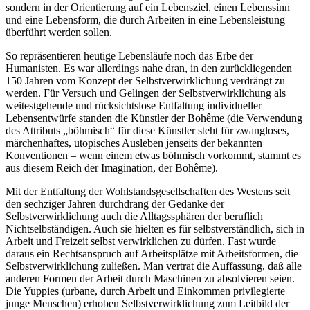
sondern in der Orientierung auf ein Lebensziel, einen Lebenssinn
und eine Lebensform, die durch Arbeiten in eine Lebensleistung
überführt werden sollen.
So repräsentieren heutige Lebensläufe noch das Erbe der
Humanisten. Es war allerdings nahe dran, in den zurückliegenden
150 Jahren vom Konzept der Selbstverwirklichung verdrängt zu
werden. Für Versuch und Gelingen der Selbstverwirklichung als
weitestgehende und rücksichtslose Entfaltung individueller
Lebensentwürfe standen die Künstler der Bohême (die Verwendung
des Attributs „böhmisch“ für diese Künstler steht für zwangloses,
märchenhaftes, utopisches Ausleben jenseits der bekannten
Konventionen – wenn einem etwas böhmisch vorkommt, stammt es
aus diesem Reich der Imagination, der Bohême).
Mit der Entfaltung der Wohlstandsgesellschaften des Westens seit
den sechziger Jahren durchdrang der Gedanke der
Selbstverwirklichung auch die Alltagssphären der beruflich
Nichtselbständigen. Auch sie hielten es für selbstverständlich, sich in
Arbeit und Freizeit selbst verwirklichen zu dürfen. Fast wurde
daraus ein Rechtsanspruch auf Arbeitsplätze mit Arbeitsformen, die
Selbstverwirklichung zuließen. Man vertrat die Auffassung, daß alle
anderen Formen der Arbeit durch Maschinen zu absolvieren seien.
Die Yuppies (urbane, durch Arbeit und Einkommen privilegierte
junge Menschen) erhoben Selbstverwirklichung zum Leitbild der