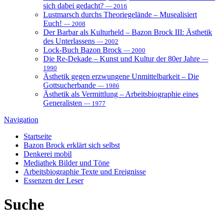
sich dabei gedacht?
— 2016
Lustmarsch durchs Theoriegelände – Musealisiert
Euch!
— 2008
Der Barbar als Kulturheld – Bazon Brock III: Ästhetik
des Unterlassens
— 2002
Lock-Buch Bazon Brock
— 2000
Die Re-Dekade – Kunst und Kultur der 80er Jahre
—
1990
Ästhetik gegen erzwungene Unmittelbarkeit – Die
Gottsucherbande
— 1986
Ästhetik als Vermittlung – Arbeitsbiographie eines
Generalisten
— 1977
Navigation
Startseite
Bazon Brock
erklärt sich selbst
Denkerei
mobil
Mediathek
Bilder und Töne
Arbeitsbiographie
Texte und Ereignisse
Essenzen
der Leser
Suche