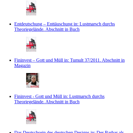
Entdeutschung – Enttäuschung
in: Lustmarsch durchs
Theoriegelände.
Abschnitt in Buch
Fininvest – Gott und Müll
in: Tumult 37/2011.
Abschnitt in
Magazin
Fininvest - Gott und Müll
in: Lustmarsch durchs
Theoriegelände.
Abschnitt in Buch
Das Deutschsein des deutschen Designs
in: Der Barbar als