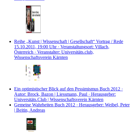
Reihe „Kunst | Wissenschaft | Gesellschaft“
Vortrag / Rede
15.10.2011, 19:00 Uhr · Veranstaltungsort: Villach,
Österreich · Veranstalter: Universitäts.club,
Wissenschaftsverein Kärnten
Ein optimistischer Blick auf den Pessimismus
Buch
2012 ·
Autor: Brock, Bazon | Liessmann, Paul · Herausgeber:
Universitäts.Club | Wissenschaftsverein Kärnten
Gemeine Wahrheiten
Buch
2012 · Herausgeber: Weibel, Peter
| Beitin, Andreas