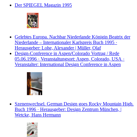
Der SPIEGEL
Magazin
1995
Gelebtes Europa. Nachbar Niederlande Königin Beatrix der
Niederlande – Internationaler Karlspreis
Buch
1995 ·
Herausgeber: Lohe, Alexander | Müller, Olaf
Design-Conference in Aspen/Colorado
Vortrag / Rede
05.06.1996 · Veranstaltungsort: Aspen, Colorado, USA ·
Veranstalter: International Design Conference in Aspen
Szenenwechsel. German Design goes Rocky Mountain High.
Buch
1996 · Herausgeber: Design Zentrum München, |
Wetcke, Hans Hermann