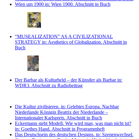
Wien um 1900
in: Wien 1900.
Abschnitt in Buch
“MUSEALIZATION” AS A CIVILIZATIONAL
STRATEGY
in: Aesthetics of Globalization.
Abschnitt in
Buch
Der Barbar als Kulturheld – der Künstler als Barbar
in:
WDR3.
Abschnitt zu Radiobeitrag
Die Kultur zivilisieren.
in: Gelebtes Europa. Nachbar
Niederlande Königin Beatrix der Niederlande –
Internationaler Karlspreis.
Abschnitt in Buch
Eckermann steht Modell. Wie wird man, was man nicht ist?
in: Goethes Hand.
Abschnitt in Programmheft
Das Deutschsein des deutschen Designs.
in: Szenenwechsel.