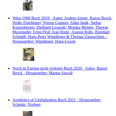
Wien 1900
Buch
2019 · Autor: Andrea Amort, Bazon Brock,
Heike Eipeldauer, Verena Gamper, Allan Janik, Stefan
Kutzenberger, Diethard Leopold, Monika Meister, Therese
Muxeneder, Ernst Ploil, Ivan Ristic, August Ruhs, Burghart
Schmidt, Hans-Peter Wipplinger & Thomas Zaunschirm. ·
Herausgeber: Wipplinger, Hans-Georg
Noch ist Europa nicht verloren
Buch
2020 · Autor: Bazon
Brock · Herausgeber: Marina Sawall
Aesthetics of Globalization
Buch
2021 · Herausgeber:
Schmitz, Norbert