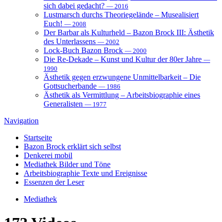
sich dabei gedacht?
— 2016
Lustmarsch durchs Theoriegelände – Musealisiert
Euch!
— 2008
Der Barbar als Kulturheld – Bazon Brock III: Ästhetik
des Unterlassens
— 2002
Lock-Buch Bazon Brock
— 2000
Die Re-Dekade – Kunst und Kultur der 80er Jahre
—
1990
Ästhetik gegen erzwungene Unmittelbarkeit – Die
Gottsucherbande
— 1986
Ästhetik als Vermittlung – Arbeitsbiographie eines
Generalisten
— 1977
Navigation
Startseite
Bazon Brock
erklärt sich selbst
Denkerei
mobil
Mediathek
Bilder und Töne
Arbeitsbiographie
Texte und Ereignisse
Essenzen
der Leser
Mediathek