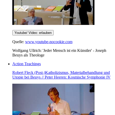
Youtube/ Video: erlauben
Quelle:
www.youtube-nocookie.com
Wolfgang Ullrich: 'Jeder Mensch ist ein Künstler' - Joseph
Beuys als Theologe
Action Teachings
Robert Fleck (Post-)Katholizismus, Materialbehandlung und
Utopie bei Beuys // Peter Heeren: Kosmische Symphonie IV