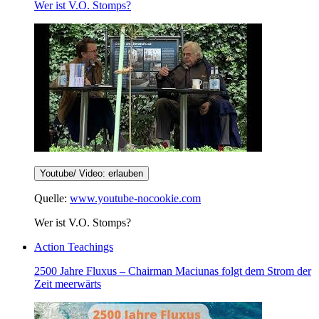
Wer ist V.O. Stomps?
Youtube/ Video: erlauben
Quelle:
www.youtube-nocookie.com
Wer ist V.O. Stomps?
Action Teachings
2500 Jahre Fluxus – Chairman Maciunas folgt dem Strom der
Zeit meerwärts