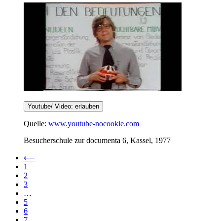
Youtube/ Video: erlauben
Quelle:
www.youtube-nocookie.com
Besucherschule zur documenta 6, Kassel, 1977
⟵
1
2
3
…
5
6
7