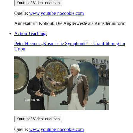
Youtube/ Video: erlauben
Quelle:
www.youtube-nocookie.com
Annekathrin Kohout: Die Anglerweste als Künstleruniform
Action Teachings
Peter Heeren: „Kosmische Symphonie“ – Uraufführung im
Urton
Youtube/ Video: erlauben
Quelle:
www.youtube-nocookie.com