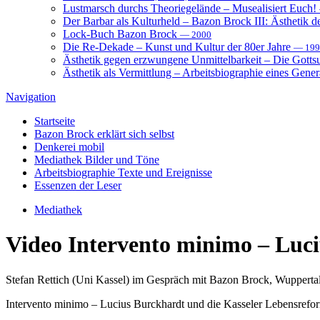
Lustmarsch durchs Theoriegelände – Musealisiert Euch!
Der Barbar als Kulturheld – Bazon Brock III: Ästhetik d
Lock-Buch Bazon Brock
— 2000
Die Re-Dekade – Kunst und Kultur der 80er Jahre
— 199
Ästhetik gegen erzwungene Unmittelbarkeit – Die Gott
Ästhetik als Vermittlung – Arbeitsbiographie eines Gener
Navigation
Startseite
Bazon Brock
erklärt sich selbst
Denkerei
mobil
Mediathek
Bilder und Töne
Arbeitsbiographie
Texte und Ereignisse
Essenzen
der Leser
Mediathek
Video
Intervento minimo – Luci
Stefan Rettich (Uni Kassel) im Gespräch mit Bazon Brock, Wupperta
Intervento minimo – Lucius Burckhardt und die Kasseler Lebensref