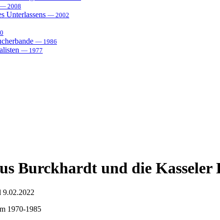
— 2008
es Unterlassens
— 2002
0
sucherbande
— 1986
alisten
— 1977
us Burckhardt und die Kasseler
l 9.02.2022
orm 1970-1985