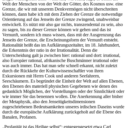
Welt der Menschen von der Welt der Götter, des Kosmos usw. eine
Grenze, die wir mit unserem Denkvermögen nicht überschreiten
können, dann habe ich mit dem Ziehen der Grenze die notwendige
Orientierung auf das Jenseits der Grenze zwingend, unabweisbar
entwickelt. Es nützt mir also gar nichts, transzendental zu sein, also
zu sagen, bis zu dieser Grenze können wir gehen und das ist
Vernunft, sondern ich muss wissen, dass mit der Ausgrenzung das
Jenseits der Grenze, die Erscheinungsform der Vernunft entsteht.
Rationalität heißt das im Aufklärungszeitalter, im 18. Jahrhundert,
die Erkenntnis der ratio in der Irrationalität. Denn die
Unterscheidung galt ja zwischen hier: rational und dort: irrational,
also Europäer rational, afrikanische Buschmänner irrational oder
was auch immer. Das hat man sehr schnell erkannt, nicht zuletzt
durch die Rückkehr der Kulturwissenschaftler von ihren
Exkursionen mit Herrn Cook und anderen Seefahrern,
Seeschäumern. Es begründet die Einheit der Welt auf allen Ebenen,
den Ebenen des materiell physischen Gegebenen wie denen des
gedanklich Möglichen, der Vorstellungen oder der Sinnlichkeit oder
wie immer Sie das benennen wollen. Die Anerkennung aller bisher
der Metaphysik, also den Jenseitigkeitsdimensionen
zugeschriebenen Bedeutsamkeiten unseres irdischen Daseins wurde
durch die europäische Aufklärung zurückgeholt auf die Ebene des
Banalen, Profanen.
„Profanität ist das Heilige selbst“: entgegengesetzt etwa Carl