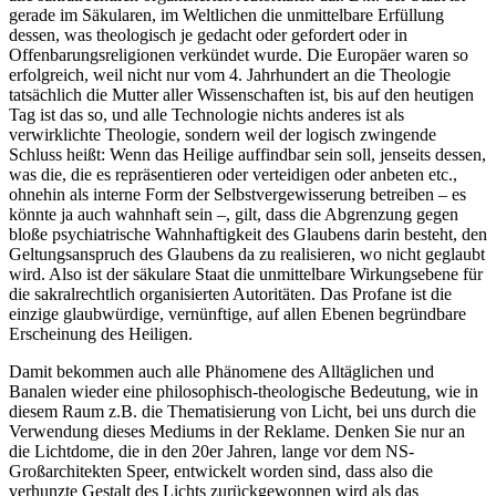
gerade im Säkularen, im Weltlichen die unmittelbare Erfüllung
dessen, was theologisch je gedacht oder gefordert oder in
Offenbarungsreligionen verkündet wurde. Die Europäer waren so
erfolgreich, weil nicht nur vom 4. Jahrhundert an die Theologie
tatsächlich die Mutter aller Wissenschaften ist, bis auf den heutigen
Tag ist das so, und alle Technologie nichts anderes ist als
verwirklichte Theologie, sondern weil der logisch zwingende
Schluss heißt: Wenn das Heilige auffindbar sein soll, jenseits dessen,
was die, die es repräsentieren oder verteidigen oder anbeten etc.,
ohnehin als interne Form der Selbstvergewisserung betreiben – es
könnte ja auch wahnhaft sein –, gilt, dass die Abgrenzung gegen
bloße psychiatrische Wahnhaftigkeit des Glaubens darin besteht, den
Geltungsanspruch des Glaubens da zu realisieren, wo nicht geglaubt
wird. Also ist der säkulare Staat die unmittelbare Wirkungsebene für
die sakralrechtlich organisierten Autoritäten.
Das Profane ist die
einzige glaubwürdige, vernünftige, auf allen Ebenen begründbare
Erscheinung des Heiligen.
Damit bekommen auch alle Phänomene des Alltäglichen und
Banalen wieder eine philosophisch-theologische Bedeutung, wie in
diesem Raum z.B. die Thematisierung von Licht, bei uns durch die
Verwendung dieses Mediums in der Reklame. Denken Sie nur an
die Lichtdome, die in den 20er Jahren, lange vor dem NS-
Großarchitekten Speer, entwickelt worden sind, dass also die
verhunzte Gestalt des Lichts zurückgewonnen wird als das