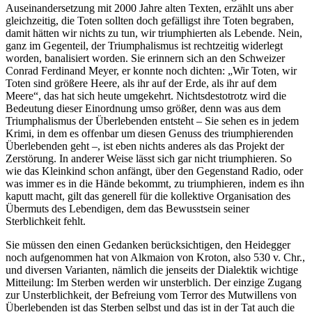
Auseinandersetzung mit 2000 Jahre alten Texten, erzählt uns aber
gleichzeitig, die Toten sollten doch gefälligst ihre Toten begraben,
damit hätten wir nichts zu tun, wir triumphierten als Lebende. Nein,
ganz im Gegenteil, der Triumphalismus ist rechtzeitig widerlegt
worden, banalisiert worden. Sie erinnern sich an den Schweizer
Conrad Ferdinand Meyer, er konnte noch dichten: „Wir Toten, wir
Toten sind größere Heere, als ihr auf der Erde, als ihr auf dem
Meere“, das hat sich heute umgekehrt. Nichtsdestotrotz wird die
Bedeutung dieser Einordnung umso größer, denn was aus dem
Triumphalismus der Überlebenden entsteht – Sie sehen es in jedem
Krimi, in dem es offenbar um diesen Genuss des triumphierenden
Überlebenden geht –, ist eben nichts anderes als das Projekt der
Zerstörung. In anderer Weise lässt sich gar nicht triumphieren. So
wie das Kleinkind schon anfängt, über den Gegenstand Radio, oder
was immer es in die Hände bekommt, zu triumphieren, indem es ihn
kaputt macht, gilt das generell für die kollektive Organisation des
Übermuts des Lebendigen, dem das Bewusstsein seiner
Sterblichkeit fehlt.
Sie müssen den einen Gedanken berücksichtigen, den Heidegger
noch aufgenommen hat von Alkmaion von Kroton, also 530 v. Chr.,
und diversen Varianten, nämlich die jenseits der Dialektik wichtige
Mitteilung: Im Sterben werden wir unsterblich. Der einzige Zugang
zur Unsterblichkeit, der Befreiung vom Terror des Mutwillens von
Überlebenden ist das Sterben selbst und das ist in der Tat auch die