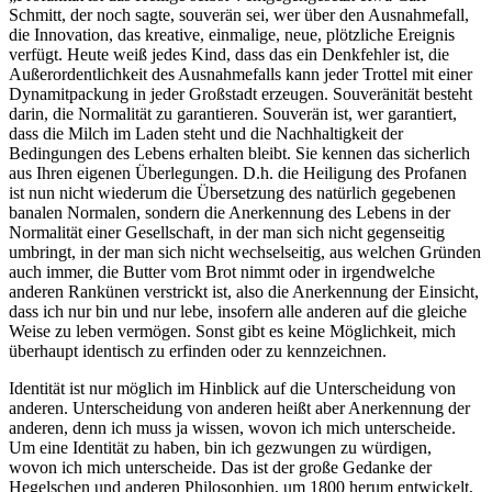
Schmitt, der noch sagte, souverän sei, wer über den Ausnahmefall,
die Innovation, das kreative, einmalige, neue, plötzliche Ereignis
verfügt. Heute weiß jedes Kind, dass das ein Denkfehler ist, die
Außerordentlichkeit des Ausnahmefalls kann jeder Trottel mit einer
Dynamitpackung in jeder Großstadt erzeugen. Souveränität besteht
darin, die Normalität zu garantieren. Souverän ist, wer garantiert,
dass die Milch im Laden steht und die Nachhaltigkeit der
Bedingungen des Lebens erhalten bleibt. Sie kennen das sicherlich
aus Ihren eigenen Überlegungen. D.h. die Heiligung des Profanen
ist nun nicht wiederum die Übersetzung des natürlich gegebenen
banalen Normalen, sondern die Anerkennung des Lebens in der
Normalität einer Gesellschaft, in der man sich nicht gegenseitig
umbringt, in der man sich nicht wechselseitig, aus welchen Gründen
auch immer, die Butter vom Brot nimmt oder in irgendwelche
anderen Rankünen verstrickt ist, also die Anerkennung der Einsicht,
dass ich nur bin und nur lebe, insofern alle anderen auf die gleiche
Weise zu leben vermögen. Sonst gibt es keine Möglichkeit, mich
überhaupt identisch zu erfinden oder zu kennzeichnen.
Identität ist nur möglich im Hinblick auf die Unterscheidung von
anderen. Unterscheidung von anderen heißt aber Anerkennung der
anderen, denn ich muss ja wissen, wovon ich mich unterscheide.
Um eine Identität zu haben, bin ich gezwungen zu würdigen,
wovon ich mich unterscheide. Das ist der große Gedanke der
Hegelschen und anderen Philosophien, um 1800 herum entwickelt,