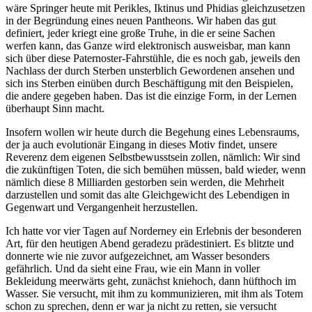
wäre Springer heute mit Perikles, Iktinus und Phidias gleichzusetzen
in der Begründung eines neuen Pantheons. Wir haben das gut
definiert, jeder kriegt eine große Truhe, in die er seine Sachen
werfen kann, das Ganze wird elektronisch ausweisbar, man kann
sich über diese Paternoster-Fahrstühle, die es noch gab, jeweils den
Nachlass der durch Sterben unsterblich Gewordenen ansehen und
sich ins Sterben einüben durch Beschäftigung mit den Beispielen,
die andere gegeben haben. Das ist die einzige Form, in der Lernen
überhaupt Sinn macht.
Insofern wollen wir heute durch die Begehung eines Lebensraums,
der ja auch evolutionär Eingang in dieses Motiv findet, unsere
Reverenz dem eigenen Selbstbewusstsein zollen, nämlich: Wir sind
die zukünftigen Toten, die sich bemühen müssen, bald wieder, wenn
nämlich diese 8 Milliarden gestorben sein werden, die Mehrheit
darzustellen und somit das alte Gleichgewicht des Lebendigen in
Gegenwart und Vergangenheit herzustellen.
Ich hatte vor vier Tagen auf Norderney ein Erlebnis der besonderen
Art, für den heutigen Abend geradezu prädestiniert. Es blitzte und
donnerte wie nie zuvor aufgezeichnet, am Wasser besonders
gefährlich. Und da sieht eine Frau, wie ein Mann in voller
Bekleidung meerwärts geht, zunächst kniehoch, dann hüfthoch im
Wasser. Sie versucht, mit ihm zu kommunizieren, mit ihm als Totem
schon zu sprechen, denn er war ja nicht zu retten, sie versucht