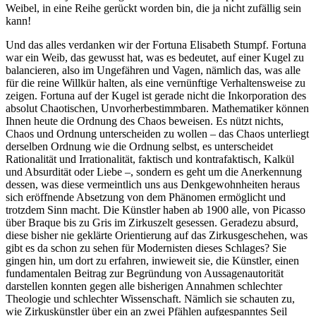
Weibel, in eine Reihe gerückt worden bin, die ja nicht zufällig sein
kann!
Und das alles verdanken wir der Fortuna Elisabeth Stumpf. Fortuna
war ein Weib, das gewusst hat, was es bedeutet, auf einer Kugel zu
balancieren, also im Ungefähren und Vagen, nämlich das, was alle
für die reine Willkür halten, als eine vernünftige Verhaltensweise zu
zeigen. Fortuna auf der Kugel ist gerade nicht die Inkorporation des
absolut Chaotischen, Unvorherbestimmbaren. Mathematiker können
Ihnen heute die Ordnung des Chaos beweisen. Es nützt nichts,
Chaos und Ordnung unterscheiden zu wollen – das Chaos unterliegt
derselben Ordnung wie die Ordnung selbst, es unterscheidet
Rationalität und Irrationalität, faktisch und kontrafaktisch, Kalkül
und Absurdität oder Liebe –, sondern es geht um die Anerkennung
dessen, was diese vermeintlich uns aus Denkgewohnheiten heraus
sich eröffnende Absetzung von dem Phänomen ermöglicht und
trotzdem Sinn macht. Die Künstler haben ab 1900 alle, von Picasso
über Braque bis zu Gris im Zirkuszelt gesessen. Geradezu absurd,
diese bisher nie geklärte Orientierung auf das Zirkusgeschehen, was
gibt es da schon zu sehen für Modernisten dieses Schlages? Sie
gingen hin, um dort zu erfahren, inwieweit sie, die Künstler, einen
fundamentalen Beitrag zur Begründung von Aussagenautorität
darstellen konnten gegen alle bisherigen Annahmen schlechter
Theologie und schlechter Wissenschaft. Nämlich sie schauten zu,
wie Zirkuskünstler über ein an zwei Pfählen aufgespanntes Seil