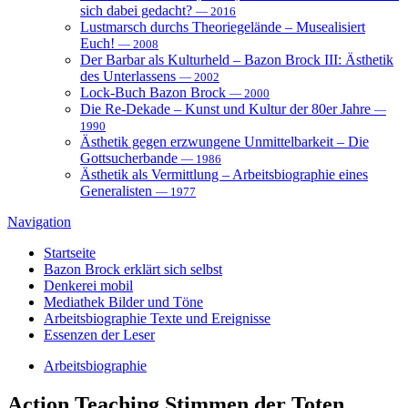
sich dabei gedacht?
— 2016
Lustmarsch durchs Theoriegelände – Musealisiert
Euch!
— 2008
Der Barbar als Kulturheld – Bazon Brock III: Ästhetik
des Unterlassens
— 2002
Lock-Buch Bazon Brock
— 2000
Die Re-Dekade – Kunst und Kultur der 80er Jahre
—
1990
Ästhetik gegen erzwungene Unmittelbarkeit – Die
Gottsucherbande
— 1986
Ästhetik als Vermittlung – Arbeitsbiographie eines
Generalisten
— 1977
Navigation
Startseite
Bazon Brock
erklärt sich selbst
Denkerei
mobil
Mediathek
Bilder und Töne
Arbeitsbiographie
Texte und Ereignisse
Essenzen
der Leser
Arbeitsbiographie
Action Teaching
Stimmen der Toten