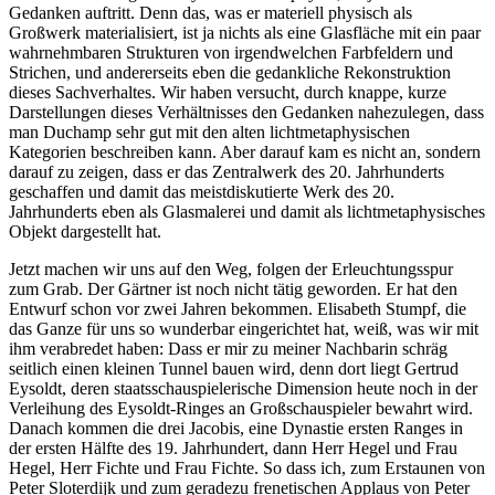
Gedanken auftritt. Denn das, was er materiell physisch als
Großwerk materialisiert, ist ja nichts als eine Glasfläche mit ein paar
wahrnehmbaren Strukturen von irgendwelchen Farbfeldern und
Strichen, und andererseits eben die gedankliche Rekonstruktion
dieses Sachverhaltes. Wir haben versucht, durch knappe, kurze
Darstellungen dieses Verhältnisses den Gedanken nahezulegen, dass
man Duchamp sehr gut mit den alten lichtmetaphysischen
Kategorien beschreiben kann. Aber darauf kam es nicht an, sondern
darauf zu zeigen, dass er das Zentralwerk des 20. Jahrhunderts
geschaffen und damit das meistdiskutierte Werk des 20.
Jahrhunderts eben als Glasmalerei und damit als lichtmetaphysisches
Objekt dargestellt hat.
Jetzt machen wir uns auf den Weg, folgen der Erleuchtungsspur
zum Grab. Der Gärtner ist noch nicht tätig geworden. Er hat den
Entwurf schon vor zwei Jahren bekommen. Elisabeth Stumpf, die
das Ganze für uns so wunderbar eingerichtet hat, weiß, was wir mit
ihm verabredet haben: Dass er mir zu meiner Nachbarin schräg
seitlich einen kleinen Tunnel bauen wird, denn dort liegt Gertrud
Eysoldt, deren staatsschauspielerische Dimension heute noch in der
Verleihung des Eysoldt-Ringes an Großschauspieler bewahrt wird.
Danach kommen die drei Jacobis, eine Dynastie ersten Ranges in
der ersten Hälfte des 19. Jahrhundert, dann Herr Hegel und Frau
Hegel, Herr Fichte und Frau Fichte. So dass ich, zum Erstaunen von
Peter Sloterdijk und zum geradezu frenetischen Applaus von Peter