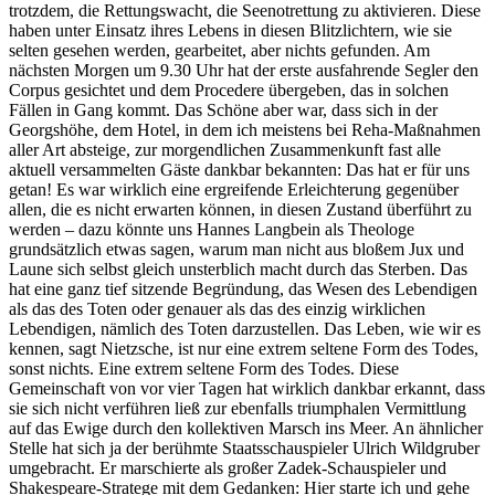
trotzdem, die Rettungswacht, die Seenotrettung zu aktivieren. Diese
haben unter Einsatz ihres Lebens in diesen Blitzlichtern, wie sie
selten gesehen werden, gearbeitet, aber nichts gefunden. Am
nächsten Morgen um 9.30 Uhr hat der erste ausfahrende Segler den
Corpus gesichtet und dem Procedere übergeben, das in solchen
Fällen in Gang kommt. Das Schöne aber war, dass sich in der
Georgshöhe, dem Hotel, in dem ich meistens bei Reha-Maßnahmen
aller Art absteige, zur morgendlichen Zusammenkunft fast alle
aktuell versammelten Gäste dankbar bekannten: Das hat er für uns
getan! Es war wirklich eine ergreifende Erleichterung gegenüber
allen, die es nicht erwarten können, in diesen Zustand überführt zu
werden – dazu könnte uns Hannes Langbein als Theologe
grundsätzlich etwas sagen, warum man nicht aus bloßem Jux und
Laune sich selbst gleich unsterblich macht durch das Sterben. Das
hat eine ganz tief sitzende Begründung, das Wesen des Lebendigen
als das des Toten oder genauer als das des einzig wirklichen
Lebendigen, nämlich des Toten darzustellen. Das Leben, wie wir es
kennen, sagt Nietzsche, ist nur eine extrem seltene Form des Todes,
sonst nichts. Eine extrem seltene Form des Todes. Diese
Gemeinschaft von vor vier Tagen hat wirklich dankbar erkannt, dass
sie sich nicht verführen ließ zur ebenfalls triumphalen Vermittlung
auf das Ewige durch den kollektiven Marsch ins Meer. An ähnlicher
Stelle hat sich ja der berühmte Staatsschauspieler Ulrich Wildgruber
umgebracht. Er marschierte als großer Zadek-Schauspieler und
Shakespeare-Stratege mit dem Gedanken: Hier starte ich und gehe