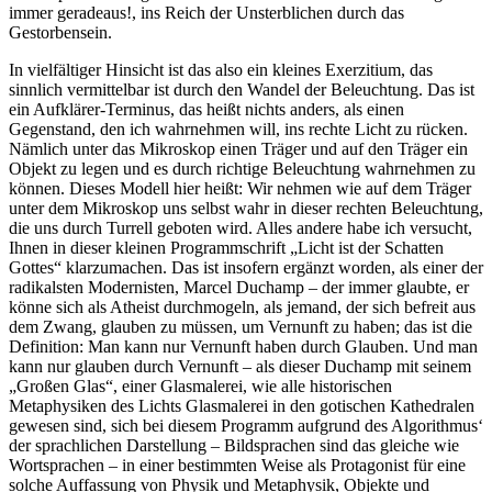
immer geradeaus!, ins Reich der Unsterblichen durch das
Gestorbensein.
In vielfältiger Hinsicht ist das also ein kleines Exerzitium, das
sinnlich vermittelbar ist durch den Wandel der Beleuchtung. Das ist
ein Aufklärer-Terminus, das heißt nichts anders, als einen
Gegenstand, den ich wahrnehmen will, ins rechte Licht zu rücken.
Nämlich unter das Mikroskop einen Träger und auf den Träger ein
Objekt zu legen und es durch richtige Beleuchtung wahrnehmen zu
können. Dieses Modell hier heißt: Wir nehmen wie auf dem Träger
unter dem Mikroskop uns selbst wahr in dieser rechten Beleuchtung,
die uns durch Turrell geboten wird. Alles andere habe ich versucht,
Ihnen in dieser kleinen Programmschrift „Licht ist der Schatten
Gottes“ klarzumachen. Das ist insofern ergänzt worden, als einer der
radikalsten Modernisten, Marcel Duchamp – der immer glaubte, er
könne sich als Atheist durchmogeln, als jemand, der sich befreit aus
dem Zwang, glauben zu müssen, um Vernunft zu haben; das ist die
Definition: Man kann nur Vernunft haben durch Glauben. Und man
kann nur glauben durch Vernunft – als dieser Duchamp mit seinem
„Großen Glas“, einer Glasmalerei, wie alle historischen
Metaphysiken des Lichts Glasmalerei in den gotischen Kathedralen
gewesen sind, sich bei diesem Programm aufgrund des Algorithmus‘
der sprachlichen Darstellung – Bildsprachen sind das gleiche wie
Wortsprachen – in einer bestimmten Weise als Protagonist für eine
solche Auffassung von Physik und Metaphysik, Objekte und