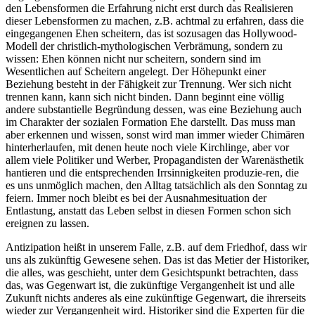
den Lebensformen die Erfahrung nicht erst durch das Realisieren
dieser Lebensformen zu machen, z.B. achtmal zu erfahren, dass die
eingegangenen Ehen scheitern, das ist sozusagen das Hollywood-
Modell der christlich-mythologischen Verbrämung, sondern zu
wissen: Ehen können nicht nur scheitern, sondern sind im
Wesentlichen auf Scheitern angelegt. Der Höhepunkt einer
Beziehung besteht in der Fähigkeit zur Trennung. Wer sich nicht
trennen kann, kann sich nicht binden. Dann beginnt eine völlig
andere substantielle Begründung dessen, was eine Beziehung auch
im Charakter der sozialen Formation Ehe darstellt. Das muss man
aber erkennen und wissen, sonst wird man immer wieder Chimären
hinterherlaufen, mit denen heute noch viele Kirchlinge, aber vor
allem viele Politiker und Werber, Propagandisten der Warenästhetik
hantieren und die entsprechenden Irrsinnigkeiten produzie-ren, die
es uns unmöglich machen, den Alltag tatsächlich als den Sonntag zu
feiern. Immer noch bleibt es bei der Ausnahmesituation der
Entlastung, anstatt das Leben selbst in diesen Formen schon sich
ereignen zu lassen.
Antizipation heißt in unserem Falle, z.B. auf dem Friedhof, dass wir
uns als zukünftig Gewesene sehen.
Das ist das Metier der Historiker,
die alles, was geschieht, unter dem Gesichtspunkt betrachten, dass
das, was Gegenwart ist, die zukünftige Vergangenheit ist und alle
Zukunft nichts anderes als eine zukünftige Gegenwart, die ihrerseits
wieder zur Vergangenheit wird. Historiker sind die Experten für die