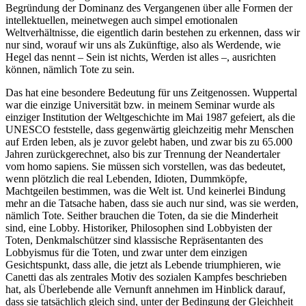
Begründung der Dominanz des Vergangenen über alle Formen der
intellektuellen, meinetwegen auch simpel emotionalen
Weltverhältnisse, die eigentlich darin bestehen zu erkennen, dass wir
nur sind, worauf wir uns als Zukünftige, also als Werdende, wie
Hegel das nennt – Sein ist nichts, Werden ist alles –, ausrichten
können, nämlich Tote zu sein.
Das hat eine besondere Bedeutung für uns Zeitgenossen. Wuppertal
war die einzige Universität bzw. in meinem Seminar wurde als
einziger Institution der Weltgeschichte im Mai 1987 gefeiert, als die
UNESCO feststelle, dass gegenwärtig gleichzeitig mehr Menschen
auf Erden leben, als je zuvor gelebt haben, und zwar bis zu 65.000
Jahren zurückgerechnet, also bis zur Trennung der Neandertaler
vom homo sapiens. Sie müssen sich vorstellen, was das bedeutet,
wenn plötzlich die real Lebenden, Idioten, Dummköpfe,
Machtgeilen bestimmen, was die Welt ist. Und keinerlei Bindung
mehr an die Tatsache haben, dass sie auch nur sind, was sie werden,
nämlich Tote. Seither brauchen die Toten, da sie die Minderheit
sind, eine Lobby. Historiker, Philosophen sind Lobbyisten der
Toten, Denkmalschützer sind klassische Repräsentanten des
Lobbyismus für die Toten, und zwar unter dem einzigen
Gesichtspunkt, dass alle, die jetzt als Lebende triumphieren, wie
Canetti das als zentrales Motiv des sozialen Kampfes beschrieben
hat, als Überlebende alle Vernunft annehmen im Hinblick darauf,
dass sie tatsächlich gleich sind, unter der Bedingung der Gleichheit