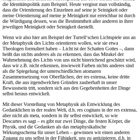
die Identitätspolitik zum Beispiel. Heute vergisst man vollständig,
dass die Orientierung des Einzelnen auf seine je Seinigkeit oder
meine Orientierung auf meine je Meinigkeit nur erreichbar ist durch
die Würdigung dessen, was die Bestimmtheit aller anderen in ihrer
jeweiligen Meinigkeit oder Seinigkeit darstellt.
Wenn wir also hier am Beispiel der Turrell‘schen Lichtspiele uns an
der Metaphysik des Lichts orientieren wollen, wie sie etwa
Theologen formuliert haben – Licht ist der Schatten Gottes –, dann
heißt das nichts anderes als zu erkennen, dass das Mirakel der
Wahrnehmung des Lichts von uns nicht hinreichend geschätzt wird,
dass wir z.B. nicht erkennen, inwieweit Farben nichts anderes sind
als die Spiegelung der unterschiedlichen atomaren
Zusammensetzung von Oberflächen, der res extensa, keine dritte
Kraft, die aus irgendwelchen Gründen zauberhaft in unser
Bewusstsein tritt, sondern sich aus den Gegebenheiten der Dinge
selbst heraus entwickelt.
Mit dieser Vorstellung von Metaphysik als Entwicklung des
Gedanklichen in der realen Welt, d.h. res cogitans in der res extensa,
aber nicht als meta, sondern in ihr selbst entwickelt, so wie
Descartes es sagt – es gibt nur zwei Dinge, die festen Körper, die
Physik, und die Gedanken als das metaphysikalische
Wirkungsschema für unser Leben – gewinnen wir einen anderen
Zugang zu uns selbst in der Fähigkeit, uns zu antizipieren, d.h. in