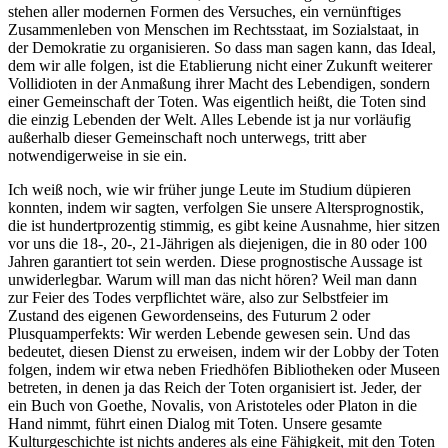
stehen aller modernen Formen des Versuches, ein vernünftiges
Zusammenleben von Menschen im Rechtsstaat, im Sozialstaat, in
der Demokratie zu organisieren. So dass man sagen kann, das Ideal,
dem wir alle folgen, ist die Etablierung nicht einer Zukunft weiterer
Vollidioten in der Anmaßung ihrer Macht des Lebendigen, sondern
einer Gemeinschaft der Toten. Was eigentlich heißt, die Toten sind
die einzig Lebenden der Welt. Alles Lebende ist ja nur vorläufig
außerhalb dieser Gemeinschaft noch unterwegs, tritt aber
notwendigerweise in sie ein.
Ich weiß noch, wie wir früher junge Leute im Studium düpieren
konnten, indem wir sagten, verfolgen Sie unsere Altersprognostik,
die ist hundertprozentig stimmig, es gibt keine Ausnahme, hier sitzen
vor uns die 18-, 20-, 21-Jährigen als diejenigen, die in 80 oder 100
Jahren garantiert tot sein werden. Diese prognostische Aussage ist
unwiderlegbar. Warum will man das nicht hören? Weil man dann
zur Feier des Todes verpflichtet wäre, also zur Selbstfeier im
Zustand des eigenen Gewordenseins, des Futurum 2 oder
Plusquamperfekts:
Wir werden Lebende gewesen sein. Und das
bedeutet, diesen Dienst zu erweisen, indem wir der Lobby der Toten
folgen, indem wir etwa neben Friedhöfen Bibliotheken oder Museen
betreten, in denen ja das Reich der Toten organisiert ist. Jeder, der
ein Buch von Goethe, Novalis, von Aristoteles oder Platon in die
Hand nimmt, führt einen Dialog mit Toten. Unsere gesamte
Kulturgeschichte ist nichts anderes als eine Fähigkeit, mit den Toten