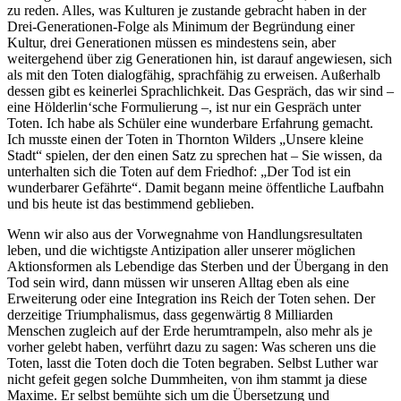
zu reden. Alles, was Kulturen je zustande gebracht haben in der
Drei-Generationen-Folge als Minimum der Begründung einer
Kultur, drei Generationen müssen es mindestens sein, aber
weitergehend über zig Generationen hin, ist darauf angewiesen, sich
als mit den Toten dialogfähig, sprachfähig zu erweisen. Außerhalb
dessen gibt es keinerlei Sprachlichkeit. Das Gespräch, das wir sind –
eine Hölderlin‘sche Formulierung –, ist nur ein Gespräch unter
Toten. Ich habe als Schüler eine wunderbare Erfahrung gemacht.
Ich musste einen der Toten in Thornton Wilders „Unsere kleine
Stadt“ spielen, der den einen Satz zu sprechen hat – Sie wissen, da
unterhalten sich die Toten auf dem Friedhof: „Der Tod ist ein
wunderbarer Gefährte“. Damit begann meine öffentliche Laufbahn
und bis heute ist das bestimmend geblieben.
Wenn wir also aus der Vorwegnahme von Handlungsresultaten
leben, und die wichtigste Antizipation aller unserer möglichen
Aktionsformen als Lebendige das Sterben und der Übergang in den
Tod sein wird, dann müssen wir unseren Alltag eben als eine
Erweiterung oder eine Integration ins Reich der Toten sehen. Der
derzeitige Triumphalismus, dass gegenwärtig 8 Milliarden
Menschen zugleich auf der Erde herumtrampeln, also mehr als je
vorher gelebt haben, verführt dazu zu sagen: Was scheren uns die
Toten, lasst die Toten doch die Toten begraben. Selbst Luther war
nicht gefeit gegen solche Dummheiten, von ihm stammt ja diese
Maxime. Er selbst bemühte sich um die Übersetzung und