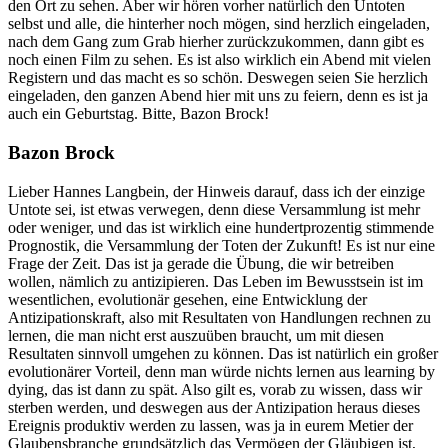
den Ort zu sehen. Aber wir hören vorher natürlich den Untoten
selbst und alle, die hinterher noch mögen, sind herzlich eingeladen,
nach dem Gang zum Grab hierher zurückzukommen, dann gibt es
noch einen Film zu sehen. Es ist also wirklich ein Abend mit vielen
Registern und das macht es so schön. Deswegen seien Sie herzlich
eingeladen, den ganzen Abend hier mit uns zu feiern, denn es ist ja
auch ein Geburtstag. Bitte, Bazon Brock!
Bazon Brock
Lieber Hannes Langbein, der Hinweis darauf, dass ich der einzige
Untote sei, ist etwas verwegen, denn diese Versammlung ist mehr
oder weniger, und das ist wirklich eine hundertprozentig stimmende
Prognostik, die Versammlung der Toten der Zukunft! Es ist nur eine
Frage der Zeit. Das ist ja gerade die Übung, die wir betreiben
wollen, nämlich zu antizipieren. Das Leben im Bewusstsein ist im
wesentlichen, evolutionär gesehen, eine Entwicklung der
Antizipationskraft, also mit Resultaten von Handlungen rechnen zu
lernen, die man nicht erst auszuüben braucht, um mit diesen
Resultaten sinnvoll umgehen zu können. Das ist natürlich ein großer
evolutionärer Vorteil, denn man würde nichts lernen aus learning by
dying, das ist dann zu spät. Also gilt es, vorab zu wissen, dass wir
sterben werden, und deswegen aus der Antizipation heraus dieses
Ereignis produktiv werden zu lassen, was ja in eurem Metier der
Glaubensbranche grundsätzlich das Vermögen der Gläubigen ist,