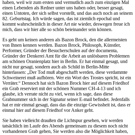
haben, weil wir zum ersten und vermutlich auch zum einzigen Mal
einen Lebenden als Redner unter uns haben oder, besser gesagt,
einen Untoten, der sich selbst vorstellt, und das auch noch an seinem
82. Geburtstag. Ich würde sagen, das ist ziemlich epochal und
kommt wahrscheinlich in dieser Art nie wieder, deswegen freue ich
mich, dass wir hier alle so schön beieinander sein können.
Es geht um keinen anderen als Bazon Brock, den die allermeisten
von Ihnen kennen werden. Bazon Brock, Philosoph, Künstler,
Performer, Gründer der Besucherschulen auf der documenta,
Gründer der Denkerei Amt für die Arbeit an unlösbaren Problemen
am schönen Oranienplatz hier in Berlin. Er hat einmal gesagt, und
nicht nur gesagt, sondern auch als Schild in Berlin-Mitte
hinterlassen: „Der Tod muß abgeschafft werden, diese verdammte
Schweinerei muß aufhören. Wer ein Wort des Trostes spricht, ist ein
Verräter.“ Dennoch hat sich Bazon Brock hier auf diesem Friedhof
ein Grab reserviert mit der schönen Nummer CH-4-13 und ich
glaube, ich verrate nicht zu viel, wenn ich sage, dass diese
Grabnummer sich in der Signatur seiner E-mail befindet. Jedenfalls
hat er mir einmal gesagt, dass das die einzige Gewissheit ist, dass er
einmal hier auf diesem Friedhof vor Anker geht.
Sie haben vielleicht draußen die Lichtspur gesehen, wir werden
tatsächlich im Laufe des Abends gemeinsam zu diesem noch nicht
vorhandenen Grab gehen, Sie werden also die Möglichkeit haben,