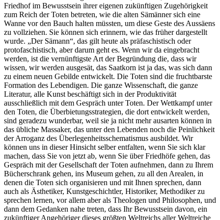
Friedhof im Bewusstsein ihrer eigenen zukünftigen Zugehörigkeit
zum Reich der Toten betreten, wie die alten Sämänner sich eine
Wanne vor den Bauch halten müssten, um diese Geste des Aussäens
zu vollziehen. Sie können sich erinnern, wie das früher dargestellt
wurde. „Der Sämann“, das gilt heute als präfaschistisch oder
protofaschistisch, aber darum geht es. Wenn wir da eingebracht
werden, ist die vernünftigste Art der Begründung die, dass wir
wissen, wir werden ausgesät, das Saatkorn ist ja das, was sich dann
zu einem neuen Gebilde entwickelt. Die Toten sind die fruchtbarste
Formation des Lebendigen. Die ganze Wissenschaft, die ganze
Literatur, alle Kunst beschäftigt sich in der Produktivität
ausschließlich mit dem Gespräch unter Toten. Der Wettkampf unter
den Toten, die Überbietungsstrategien, die dort entwickelt werden,
sind geradezu wunderbar, weil sie ja nicht mehr ausarten können in
das übliche Massaker, das unter den Lebenden noch die Peinlichkeit
der Arroganz des Überlegenheitsschematismus ausbildet. Wir
können uns in dieser Hinsicht selber entfalten, wenn Sie sich klar
machen, dass Sie von jetzt ab, wenn Sie über Friedhöfe gehen, das
Gespräch mit der Gesellschaft der Toten aufnehmen, dann zu Ihrem
Bücherschrank gehen, ins Museum gehen, zu all den Arealen, in
denen die Toten sich organisieren und mit Ihnen sprechen, dann
auch als Ästhetiker, Kunstgeschichtler, Historiker, Methodiker zu
sprechen lernen, vor allem aber als Theologen und Philosophen, und
dann dem Gedanken nahe treten, dass Ihr Bewusstsein davon, ein
zukünftiger Angehöriger dieses größten Weltreichs aller Weltreiche