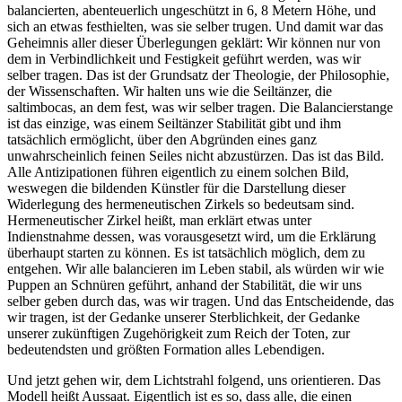
balancierten, abenteuerlich ungeschützt in 6, 8 Metern Höhe, und
sich an etwas festhielten, was sie selber trugen. Und damit war das
Geheimnis aller dieser Überlegungen geklärt:
Wir können nur von
dem in Verbindlichkeit und Festigkeit geführt werden, was wir
selber tragen. Das ist der Grundsatz der Theologie, der Philosophie,
der Wissenschaften. Wir halten uns wie die Seiltänzer, die
saltimbocas, an dem fest, was wir selber tragen. Die Balancierstange
ist das einzige, was einem Seiltänzer Stabilität gibt und ihm
tatsächlich ermöglicht, über den Abgründen eines ganz
unwahrscheinlich feinen Seiles nicht abzustürzen. Das ist das Bild.
Alle Antizipationen führen eigentlich zu einem solchen Bild,
weswegen die bildenden Künstler für die Darstellung dieser
Widerlegung des hermeneutischen Zirkels so bedeutsam sind.
Hermeneutischer Zirkel heißt, man erklärt etwas unter
Indienstnahme dessen, was vorausgesetzt wird, um die Erklärung
überhaupt starten zu können. Es ist tatsächlich möglich, dem zu
entgehen. Wir alle balancieren im Leben stabil, als würden wir wie
Puppen an Schnüren geführt, anhand der Stabilität, die wir uns
selber geben durch das, was wir tragen. Und das Entscheidende, das
wir tragen, ist der Gedanke unserer Sterblichkeit, der Gedanke
unserer zukünftigen Zugehörigkeit zum Reich der Toten, zur
bedeutendsten und größten Formation alles Lebendigen.
Und jetzt gehen wir, dem Lichtstrahl folgend, uns orientieren. Das
Modell heißt Aussaat. Eigentlich ist es so, dass alle, die einen