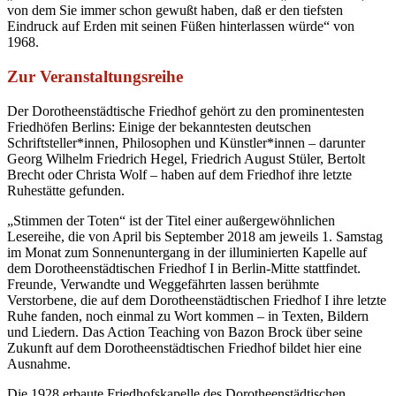
von dem Sie immer schon gewußt haben, daß er den tiefsten
Eindruck auf Erden mit seinen Füßen hinterlassen würde“ von
1968.
Zur Veranstaltungsreihe
Der Dorotheenstädtische Friedhof gehört zu den prominentesten
Friedhöfen Berlins: Einige der bekanntesten deutschen
Schriftsteller*innen, Philosophen und Künstler*innen – darunter
Georg Wilhelm Friedrich Hegel, Friedrich August Stüler, Bertolt
Brecht oder Christa Wolf – haben auf dem Friedhof ihre letzte
Ruhestätte gefunden.
„Stimmen der Toten“ ist der Titel einer außergewöhnlichen
Lesereihe, die von April bis September 2018 am jeweils 1. Samstag
im Monat zum Sonnenuntergang in der illuminierten Kapelle auf
dem Dorotheenstädtischen Friedhof I in Berlin-Mitte stattfindet.
Freunde, Verwandte und Weggefährten lassen berühmte
Verstorbene, die auf dem Dorotheenstädtischen Friedhof I ihre letzte
Ruhe fanden, noch einmal zu Wort kommen – in Texten, Bildern
und Liedern. Das Action Teaching von Bazon Brock über seine
Zukunft auf dem Dorotheenstädtischen Friedhof bildet hier eine
Ausnahme.
Die 1928 erbaute Friedhofskapelle des Dorotheenstädtischen