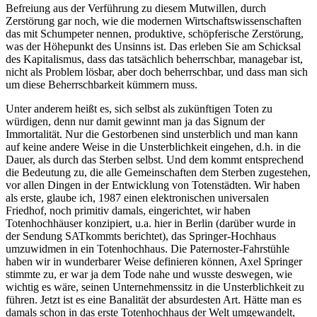
Befreiung aus der Verführung zu diesem Mutwillen, durch
Zerstörung gar noch, wie die modernen Wirtschaftswissenschaften
das mit Schumpeter nennen, produktive, schöpferische Zerstörung,
was der Höhepunkt des Unsinns ist. Das erleben Sie am Schicksal
des Kapitalismus, dass das tatsächlich beherrschbar, managebar ist,
nicht als Problem lösbar, aber doch beherrschbar, und dass man sich
um diese Beherrschbarkeit kümmern muss.
Unter anderem heißt es, sich selbst als zukünftigen Toten zu
würdigen, denn nur damit gewinnt man ja das Signum der
Immortalität. Nur die Gestorbenen sind unsterblich und man kann
auf keine andere Weise in die Unsterblichkeit eingehen, d.h. in die
Dauer, als durch das Sterben selbst. Und dem kommt entsprechend
die Bedeutung zu, die alle Gemeinschaften dem Sterben zugestehen,
vor allen Dingen in der Entwicklung von Totenstädten. Wir haben
als erste, glaube ich, 1987 einen elektronischen universalen
Friedhof, noch primitiv damals, eingerichtet, wir haben
Totenhochhäuser konzipiert, u.a. hier in Berlin (darüber wurde in
der Sendung SATkommts berichtet), das Springer-Hochhaus
umzuwidmen in ein Totenhochhaus. Die Paternoster-Fahrstühle
haben wir in wunderbarer Weise definieren können, Axel Springer
stimmte zu, er war ja dem Tode nahe und wusste deswegen, wie
wichtig es wäre, seinen Unternehmenssitz in die Unsterblichkeit zu
führen. Jetzt ist es eine Banalität der absurdesten Art. Hätte man es
damals schon in das erste Totenhochhaus der Welt umgewandelt,