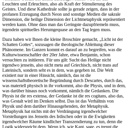
Leuchten und Erleuchten, also als Kraft der Stimulierung des
Geistes. Und diese Kathedrale sollte ja gerade zeigen, dass in der
profanen Erzeugung durch Neon und sonstige Medien die sakrale
Dimension, die heilige Dimension der Lichtmetaphysik repräsentiert
werden kann. Ohne dass man das Geringste dazupfriemeln muss,
irgendein spirituelles Herumgequase an den Tag legen muss.
Dazu haben wir Ihnen die kleine Broschüre gemacht, „Licht ist der
Schatten Gottes“, sozusagen die theologische Ableitung dieser
Phänomene. Im Ganzen kommt es darauf an zu begreifen, was die
Kulturwissenschaftler der 20er Jahre, etwa Benjamin, schon
versuchten zu initiieren. Für uns gilt: Sucht das Heilige nicht
irgendwo jenseits, also nicht meta auf Griechisch, nicht trans auf
Lateinisch, sondern seht es in dem, was gegeben ist. Die Welt
existiert nur in einer Hinsicht, nämlich, das ist die
wissenschaftstheoretische Begründung durch Descartes, durch das,
was materiell physisch in ihr vorkommt, also die Physis, und in dem,
was darüber hinaus noch vorkommt, nämlich die Gedanken. Die
Physis ist die res extensa, der Gedanke ist die res cogitans, also das,
was Gestalt wird im Denken selbst. Das ist das Verhältnis von
Physik und dem darüber Hinausgehenden, der Metaphysik.
Metaphysik hat nichts mit der Verdrängung irgendwelcher
Vorstellungen ins Jenseits des Irdischen oder in die Ewigkeiten
irgendwelcher Räume kindlicher Transzendierung zu tun, denn die
Logik widerspricht dem. Wenn ich, wie Kant, sage, es trennt die