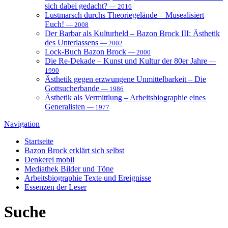
sich dabei gedacht?
— 2016
Lustmarsch durchs Theoriegelände – Musealisiert
Euch!
— 2008
Der Barbar als Kulturheld – Bazon Brock III: Ästhetik
des Unterlassens
— 2002
Lock-Buch Bazon Brock
— 2000
Die Re-Dekade – Kunst und Kultur der 80er Jahre
—
1990
Ästhetik gegen erzwungene Unmittelbarkeit – Die
Gottsucherbande
— 1986
Ästhetik als Vermittlung – Arbeitsbiographie eines
Generalisten
— 1977
Navigation
Startseite
Bazon Brock
erklärt sich selbst
Denkerei
mobil
Mediathek
Bilder und Töne
Arbeitsbiographie
Texte und Ereignisse
Essenzen
der Leser
Suche