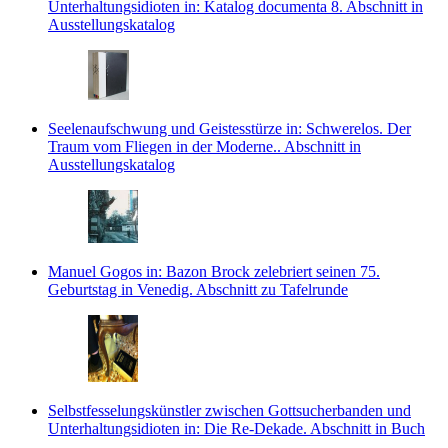
Unterhaltungsidioten
in: Katalog documenta 8.
Abschnitt in
Ausstellungskatalog
Seelenaufschwung und Geistesstürze
in: Schwerelos. Der
Traum vom Fliegen in der Moderne..
Abschnitt in
Ausstellungskatalog
Manuel Gogos
in: Bazon Brock zelebriert seinen 75.
Geburtstag in Venedig.
Abschnitt zu Tafelrunde
Selbstfesselungskünstler zwischen Gottsucherbanden und
Unterhaltungsidioten
in: Die Re-Dekade.
Abschnitt in Buch