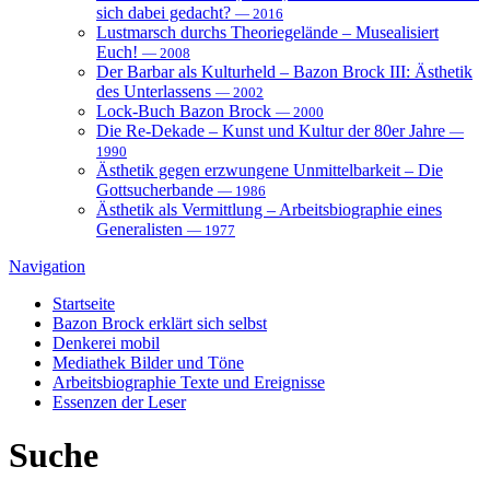
sich dabei gedacht?
— 2016
Lustmarsch durchs Theoriegelände – Musealisiert
Euch!
— 2008
Der Barbar als Kulturheld – Bazon Brock III: Ästhetik
des Unterlassens
— 2002
Lock-Buch Bazon Brock
— 2000
Die Re-Dekade – Kunst und Kultur der 80er Jahre
—
1990
Ästhetik gegen erzwungene Unmittelbarkeit – Die
Gottsucherbande
— 1986
Ästhetik als Vermittlung – Arbeitsbiographie eines
Generalisten
— 1977
Navigation
Startseite
Bazon Brock
erklärt sich selbst
Denkerei
mobil
Mediathek
Bilder und Töne
Arbeitsbiographie
Texte und Ereignisse
Essenzen
der Leser
Suche