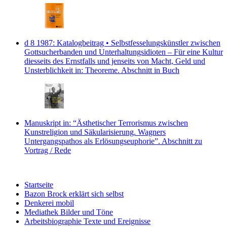
d 8 1987: Katalogbeitrag • Selbstfesselungskünstler zwischen
Gottsucherbanden und Unterhaltungsidioten – Für eine Kultur
diesseits des Ernstfalls und jenseits von Macht, Geld und
Unsterblichkeit
in: Theoreme.
Abschnitt in Buch
Manuskript
in: “Ästhetischer Terrorismus zwischen
Kunstreligion und Säkularisierung. Wagners
Untergangspathos als Erlösungseuphorie”.
Abschnitt zu
Vortrag / Rede
Startseite
Bazon Brock
erklärt sich selbst
Denkerei
mobil
Mediathek
Bilder und Töne
Arbeitsbiographie
Texte und Ereignisse