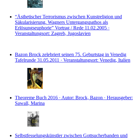
“Ästhetischer Terrorismus zwischen Kunstreligion und
Säkularisierung. Wagners Untergangspathos als
Erlösungseuphorie”
Vortrag / Rede
11.02.2005 ·
Veranstaltungsort: Zagreb, Jugoslavien
Bazon Brock zelebriert seinen 75. Geburtstag in Venedig
Tafelrunde
31.05.2011 · Veranstaltungsort: Venedig, Italien
Theoreme
Buch
2016 · Autor: Brock, Bazon · Herausgeber:
Sawall, Marina
Selbstfesselungskünstler zwischen Gottsucherbanden und