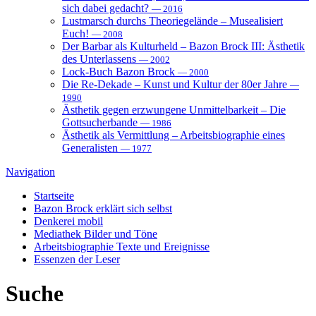
sich dabei gedacht?
— 2016
Lustmarsch durchs Theoriegelände – Musealisiert
Euch!
— 2008
Der Barbar als Kulturheld – Bazon Brock III: Ästhetik
des Unterlassens
— 2002
Lock-Buch Bazon Brock
— 2000
Die Re-Dekade – Kunst und Kultur der 80er Jahre
—
1990
Ästhetik gegen erzwungene Unmittelbarkeit – Die
Gottsucherbande
— 1986
Ästhetik als Vermittlung – Arbeitsbiographie eines
Generalisten
— 1977
Navigation
Startseite
Bazon Brock
erklärt sich selbst
Denkerei
mobil
Mediathek
Bilder und Töne
Arbeitsbiographie
Texte und Ereignisse
Essenzen
der Leser
Suche