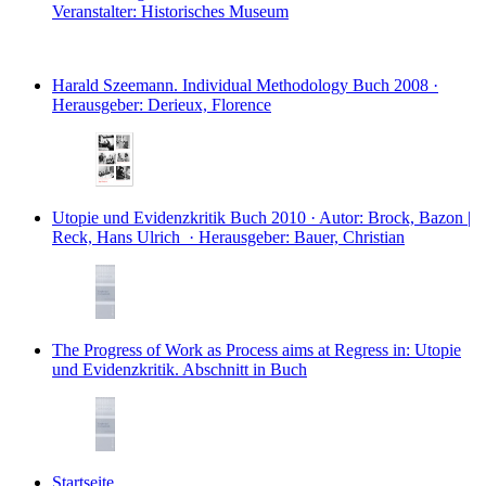
Veranstalter: Historisches Museum
Harald Szeemann. Individual Methodology
Buch
2008 ·
Herausgeber: Derieux, Florence
Utopie und Evidenzkritik
Buch
2010 · Autor: Brock, Bazon |
Reck, Hans Ulrich · Herausgeber: Bauer, Christian
The Progress of Work as Process aims at Regress
in: Utopie
und Evidenzkritik.
Abschnitt in Buch
Startseite