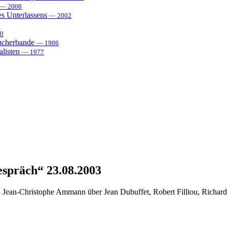
— 2008
es Unterlassens
— 2002
0
sucherbande
— 1986
alisten
— 1977
espräch“ 23.08.2003
 Jean-Christophe Ammann über Jean Dubuffet, Robert Filliou, Richar