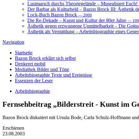
Lustmarsch durchs Theoriegelände – Musealisiert Euch!
Der Barbar als Kulturheld – Bazon Brock III: Ästhetik d
Lock-Buch Bazon Brock
— 2000
Die Re-Dekade – Kunst und Kultur der 80er Jahre
— 199
Ästhetik gegen erzwungene Unmittelbarkeit – Die Gott
Ästhetik als Vermittlung – Arbeitsbiographie eines Gener
Navigation
Startseite
Bazon Brock
erklärt sich selbst
Denkerei
mobil
Mediathek
Bilder und Töne
Arbeitsbiographie
Texte und Ereignisse
Essenzen
der Leser
Arbeitsbiographie
Fernsehbeitrag
„Bilderstreit - Kunst im G
Bazon Brock diskutiert mit Ursula Bode, Carla Schulz-Hoffmann und
Erschienen
23.08.2003