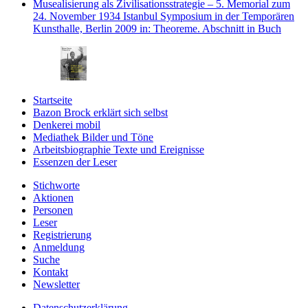
Musealisierung als Zivilisationsstrategie – 5. Memorial zum
24. November 1934 Istanbul Symposium in der Temporären
Kunsthalle, Berlin 2009
in: Theoreme.
Abschnitt in Buch
Startseite
Bazon Brock
erklärt sich selbst
Denkerei
mobil
Mediathek
Bilder und Töne
Arbeitsbiographie
Texte und Ereignisse
Essenzen
der Leser
Stichworte
Aktionen
Personen
Leser
Registrierung
Anmeldung
Suche
Kontakt
Newsletter
Datenschutzerklärung