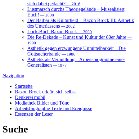
sich dabei gedacht?
— 2016
Lustmarsch durchs Theoriegelände – Musealisiert
Euch!
— 2008
Der Barbar als Kulturheld – Bazon Brock III: Ästhetik
des Unterlassens
— 2002
Lock-Buch Bazon Brock
— 2000
Die Re-Dekade – Kunst und Kultur der 80er Jahre
—
1990
Ästhetik gegen erzwungene Unmittelbarkeit – Die
Gottsucherbande
— 1986
Ästhetik als Vermittlung – Arbeitsbiographie eines
Generalisten
— 1977
Navigation
Startseite
Bazon Brock
erklärt sich selbst
Denkerei
mobil
Mediathek
Bilder und Töne
Arbeitsbiographie
Texte und Ereignisse
Essenzen
der Leser
Suche