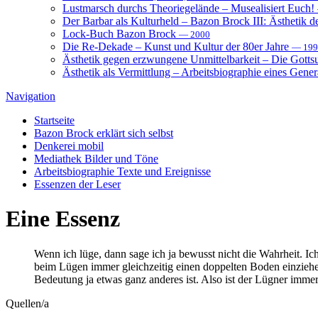
Lustmarsch durchs Theoriegelände – Musealisiert Euch!
Der Barbar als Kulturheld – Bazon Brock III: Ästhetik d
Lock-Buch Bazon Brock
— 2000
Die Re-Dekade – Kunst und Kultur der 80er Jahre
— 199
Ästhetik gegen erzwungene Unmittelbarkeit – Die Gott
Ästhetik als Vermittlung – Arbeitsbiographie eines Gener
Navigation
Startseite
Bazon Brock
erklärt sich selbst
Denkerei
mobil
Mediathek
Bilder und Töne
Arbeitsbiographie
Texte und Ereignisse
Essenzen
der Leser
Eine
Essenz
Wenn ich lüge, dann sage ich ja bewusst nicht die Wahrheit. Ich 
beim Lügen immer gleichzeitig einen doppelten Boden einziehe
Bedeutung ja etwas ganz anderes ist. Also ist der Lügner immer 
Quelle
n/a