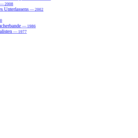
— 2008
es Unterlassens
— 2002
0
sucherbande
— 1986
alisten
— 1977