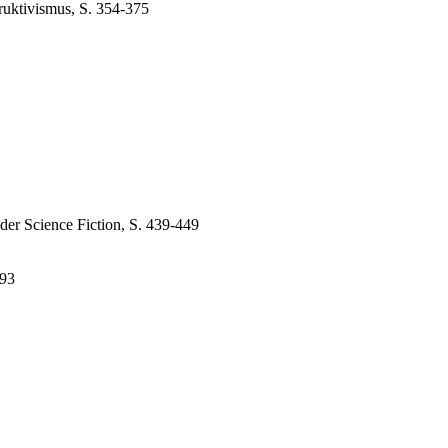
ruktivismus, S. 354-375
der Science Fiction, S. 439-449
493