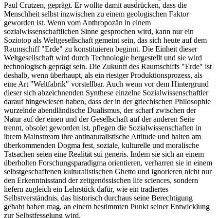
Paul Crutzen, geprägt. Er wollte damit ausdrücken, dass die
Menschheit selbst inzwischen zu einem geologischen Faktor
geworden ist. Wenn vom Anthropozän in einem
sozialwissenschaftlichen Sinne gesprochen wird, kann nur ein
Soziotop als Weltgesellschaft gemeint sein, das sich heute auf dem
Raumschiff "Erde" zu konstituieren beginnt. Die Einheit dieser
Weltgesellschaft wird durch Technologie hergestellt und sie wird
technologisch geprägt sein. Die Zukunft des Raumschiffs "Erde" ist
deshalb, wenn überhaupt, als ein riesiger Produktionsprozess, als
eine Art "Weltfabrik" vorstellbar. Auch wenn vor dem Hintergrund
dieser sich abzeichnenden Synthese einzelne Sozialwissenschaftler
darauf hingewiesen haben, dass der in der griechischen Philosophie
wurzelnde abendländische Dualismus, der scharf zwischen der
Natur auf der einen und der Gesellschaft auf der anderen Seite
trennt, obsolet geworden ist, pflegen die Sozialwissenschaften in
ihrem Mainstream ihre antinaturalistische Attitude und halten am
überkommenden Dogma fest, soziale, kulturelle und moralische
Tatsachen seien eine Realität sui generis. Indem sie sich an einem
überholten Forschungsparadigma orientieren, verharren sie in einem
selbstgeschaffenen kulturalistischen Ghetto und ignorieren nicht nur
den Erkenntnisstand der zeitgenössischen life sciences, sondern
liefern zugleich ein Lehrstück dafür, wie ein tradiertes
Selbstverständnis, das historisch durchaus seine Berechtigung
gehabt haben mag, an einem bestimmten Punkt seiner Entwicklung
zur Selbstfesselung wird.