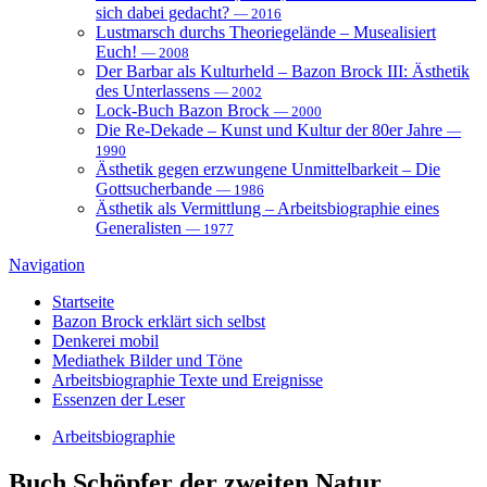
sich dabei gedacht?
— 2016
Lustmarsch durchs Theoriegelände – Musealisiert
Euch!
— 2008
Der Barbar als Kulturheld – Bazon Brock III: Ästhetik
des Unterlassens
— 2002
Lock-Buch Bazon Brock
— 2000
Die Re-Dekade – Kunst und Kultur der 80er Jahre
—
1990
Ästhetik gegen erzwungene Unmittelbarkeit – Die
Gottsucherbande
— 1986
Ästhetik als Vermittlung – Arbeitsbiographie eines
Generalisten
— 1977
Navigation
Startseite
Bazon Brock
erklärt sich selbst
Denkerei
mobil
Mediathek
Bilder und Töne
Arbeitsbiographie
Texte und Ereignisse
Essenzen
der Leser
Arbeitsbiographie
Buch
Schöpfer der zweiten Natur