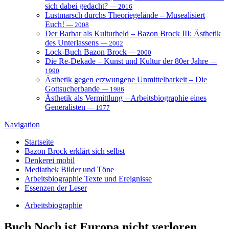
sich dabei gedacht?
— 2016
Lustmarsch durchs Theoriegelände – Musealisiert
Euch!
— 2008
Der Barbar als Kulturheld – Bazon Brock III: Ästhetik
des Unterlassens
— 2002
Lock-Buch Bazon Brock
— 2000
Die Re-Dekade – Kunst und Kultur der 80er Jahre
—
1990
Ästhetik gegen erzwungene Unmittelbarkeit – Die
Gottsucherbande
— 1986
Ästhetik als Vermittlung – Arbeitsbiographie eines
Generalisten
— 1977
Navigation
Startseite
Bazon Brock
erklärt sich selbst
Denkerei
mobil
Mediathek
Bilder und Töne
Arbeitsbiographie
Texte und Ereignisse
Essenzen
der Leser
Arbeitsbiographie
Buch
Noch ist Europa nicht verloren