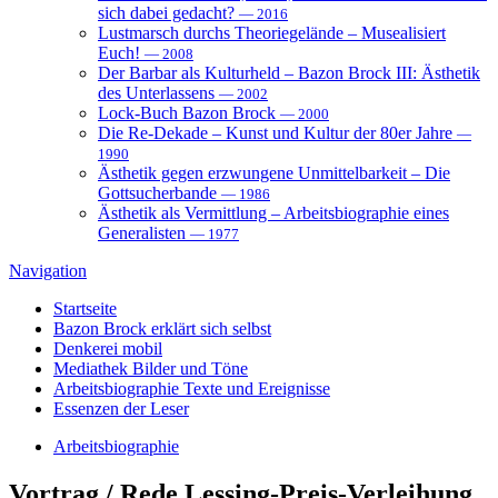
sich dabei gedacht?
— 2016
Lustmarsch durchs Theoriegelände – Musealisiert
Euch!
— 2008
Der Barbar als Kulturheld – Bazon Brock III: Ästhetik
des Unterlassens
— 2002
Lock-Buch Bazon Brock
— 2000
Die Re-Dekade – Kunst und Kultur der 80er Jahre
—
1990
Ästhetik gegen erzwungene Unmittelbarkeit – Die
Gottsucherbande
— 1986
Ästhetik als Vermittlung – Arbeitsbiographie eines
Generalisten
— 1977
Navigation
Startseite
Bazon Brock
erklärt sich selbst
Denkerei
mobil
Mediathek
Bilder und Töne
Arbeitsbiographie
Texte und Ereignisse
Essenzen
der Leser
Arbeitsbiographie
Vortrag / Rede
Lessing-Preis-Verleihung