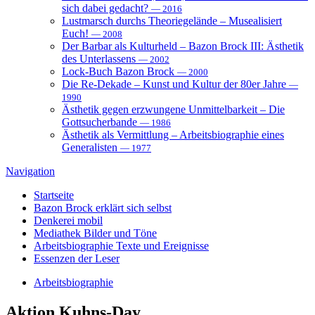
sich dabei gedacht?
— 2016
Lustmarsch durchs Theoriegelände – Musealisiert
Euch!
— 2008
Der Barbar als Kulturheld – Bazon Brock III: Ästhetik
des Unterlassens
— 2002
Lock-Buch Bazon Brock
— 2000
Die Re-Dekade – Kunst und Kultur der 80er Jahre
—
1990
Ästhetik gegen erzwungene Unmittelbarkeit – Die
Gottsucherbande
— 1986
Ästhetik als Vermittlung – Arbeitsbiographie eines
Generalisten
— 1977
Navigation
Startseite
Bazon Brock
erklärt sich selbst
Denkerei
mobil
Mediathek
Bilder und Töne
Arbeitsbiographie
Texte und Ereignisse
Essenzen
der Leser
Arbeitsbiographie
Aktion
Kuhns-Day