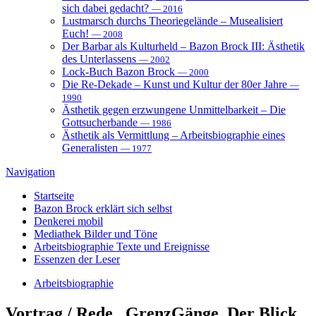
sich dabei gedacht?
— 2016
Lustmarsch durchs Theoriegelände – Musealisiert
Euch!
— 2008
Der Barbar als Kulturheld – Bazon Brock III: Ästhetik
des Unterlassens
— 2002
Lock-Buch Bazon Brock
— 2000
Die Re-Dekade – Kunst und Kultur der 80er Jahre
—
1990
Ästhetik gegen erzwungene Unmittelbarkeit – Die
Gottsucherbande
— 1986
Ästhetik als Vermittlung – Arbeitsbiographie eines
Generalisten
— 1977
Navigation
Startseite
Bazon Brock
erklärt sich selbst
Denkerei
mobil
Mediathek
Bilder und Töne
Arbeitsbiographie
Texte und Ereignisse
Essenzen
der Leser
Arbeitsbiographie
Vortrag / Rede
„GrenzGänge. Der Blick