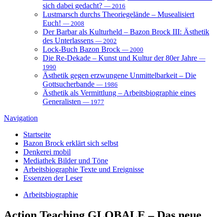
sich dabei gedacht?
— 2016
Lustmarsch durchs Theoriegelände – Musealisiert
Euch!
— 2008
Der Barbar als Kulturheld – Bazon Brock III: Ästhetik
des Unterlassens
— 2002
Lock-Buch Bazon Brock
— 2000
Die Re-Dekade – Kunst und Kultur der 80er Jahre
—
1990
Ästhetik gegen erzwungene Unmittelbarkeit – Die
Gottsucherbande
— 1986
Ästhetik als Vermittlung – Arbeitsbiographie eines
Generalisten
— 1977
Navigation
Startseite
Bazon Brock
erklärt sich selbst
Denkerei
mobil
Mediathek
Bilder und Töne
Arbeitsbiographie
Texte und Ereignisse
Essenzen
der Leser
Arbeitsbiographie
Action Teaching
GLOBALE – Das neue