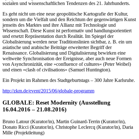
sozialen und wissenschaftlichen Tendenzen des 21. Jahrhunderts.
Es geht nicht um eine neue geopolitische Kartografie der Kultur,
sondern um die Vielfalt und den Reichtum der gegenwärtigen Kunst
jenseits des Marktes und ihre Allianz mit Technologie und
Wissenschaft. Diese Kunst ist performativ und handlungsorientiert
und ersetzt Repräsentation durch Realität. Im Spiegel der
Globalisierung werden neue Traditionslinien sichtbar, z. B. ein um
asiatische und arabische Beiträge erweiterter Begriff der
Renaissance. Globalisierung und Digitalisierung bewirken eine
weltweite Synchronisation der Ereignisse, aber auch neue Formen
von Asynchronizität, eine »confluence of cultures« (Peter Weibel)
und einen »clash of civilisations« (Samuel Huntington).
Ein Projekt im Rahmen des Stadtgeburtstags – 300 Jahre Karlsruhe.
http://zkm.de/event/2015/06/globale-programm
GLOBALE: Reset Modernity (Ausstellung
16.04.2016 – 21.08.2016)
Bruno Latour (Kurator/in), Martin Guinard-Terrin (Kurator/in),
Donato Ricci (Kurator/in), Christophe Leclercq (Kurator/in), Daria
Mille (Projektleitung)