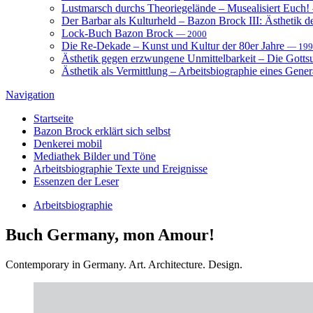
Lustmarsch durchs Theoriegelände – Musealisiert Euch!
Der Barbar als Kulturheld – Bazon Brock III: Ästhetik d
Lock-Buch Bazon Brock
— 2000
Die Re-Dekade – Kunst und Kultur der 80er Jahre
— 199
Ästhetik gegen erzwungene Unmittelbarkeit – Die Gott
Ästhetik als Vermittlung – Arbeitsbiographie eines Gener
Navigation
Startseite
Bazon Brock
erklärt sich selbst
Denkerei
mobil
Mediathek
Bilder und Töne
Arbeitsbiographie
Texte und Ereignisse
Essenzen
der Leser
Arbeitsbiographie
Buch
Germany, mon Amour!
Contemporary in Germany. Art. Architecture. Design.