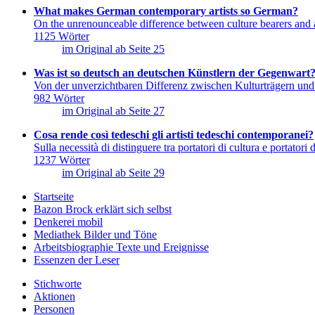
What makes German contemporary artists so German?
On the unrenounceable difference between culture bearers and a
1125 Wörter
im Original ab Seite
25
Was ist so deutsch an deutschen Künstlern der Gegenwart
Von der unverzichtbaren Differenz zwischen Kulturträgern und
982 Wörter
im Original ab Seite
27
Cosa rende così tedeschi gli artisti tedeschi contemporanei?
Sulla necessità di distinguere tra portatori di cultura e portatori d
1237 Wörter
im Original ab Seite
29
Startseite
Bazon Brock
erklärt sich selbst
Denkerei
mobil
Mediathek
Bilder und Töne
Arbeitsbiographie
Texte und Ereignisse
Essenzen
der Leser
Stichworte
Aktionen
Personen