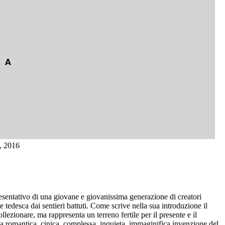
, 2016
sentativo di una giovane e giovanissima generazione di creatori
 tedesca dai sentieri battuti. Come scrive nella sua introduzione il
llezionare, ma rappresenta un terreno fertile per il presente e il
na romantica, cinica, complessa, inquieta, immaginifica invenzione del