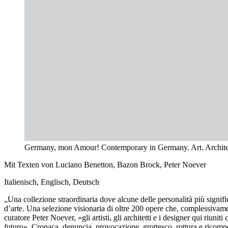
Germany, mon Amour! Contemporary in Germany. Art. Architect
Mit Texten von Luciano Benetton, Bazon Brock, Peter Noever
Italienisch, Englisch, Deutsch
„Una collezione straordinaria dove alcune delle personalità più sign
d’arte. Una selezione visionaria di oltre 200 opere che, complessivament
curatore Peter Noever, «gli artisti, gli architetti e i designer qui riun
futuro». Cronaca, denuncia, provocazione, grottesco, rottura e ricompo