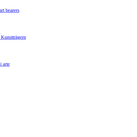
rt bearers
?
 Kunstträgern
i arte