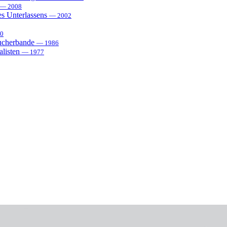
— 2008
es Unterlassens
— 2002
0
sucherbande
— 1986
alisten
— 1977