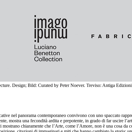
ure. Design; Bild: Curated by Peter Noever. Treviso: Antiga Edizioni
ificative nel panorama contemporaneo convivono con uno spaccato rappre
e, mostra una fecondità ardita e prepotente, in grado di far uscire l’arte
iti ci mostrano chiaramente che l’Arte, come l’Amore, non è una cosa da co
sizione, citazioni di immaginari e miti che hanno cambiato la storia: u