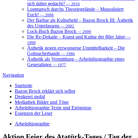
sich dabei gedacht?
— 2016
Lustmarsch durchs Theoriegelände – Musealisiert
Euch!
— 2008
Der Barbar als Kulturheld – Bazon Brock III: Ästhetik
des Unterlassens
— 2002
Lock-Buch Bazon Brock
— 2000
Die Re-Dekade – Kunst und Kultur der 80er Jahre
—
1990
Ästhetik gegen erzwungene Unmittelbarkeit – Die
Gottsucherbande
— 1986
Ästhetik als Vermittlung – Arbeitsbiographie eines
Generalisten
— 1977
Navigation
Startseite
Bazon Brock
erklärt sich selbst
Denkerei
mobil
Mediathek
Bilder und Töne
Arbeitsbiographie
Texte und Ereignisse
Essenzen
der Leser
Arbeitsbiographie
Aktion
Feier des Atatürk-Tages / Tag der