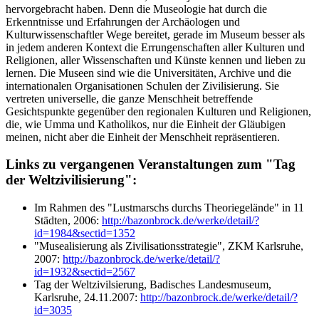
hervorgebracht haben. Denn die Museologie hat durch die
Erkenntnisse und Erfahrungen der Archäologen und
Kulturwissenschaftler Wege bereitet, gerade im Museum besser als
in jedem anderen Kontext die Errungenschaften aller Kulturen und
Religionen, aller Wissenschaften und Künste kennen und lieben zu
lernen. Die Museen sind wie die Universitäten, Archive und die
internationalen Organisationen Schulen der Zivilisierung. Sie
vertreten universelle, die ganze Menschheit betreffende
Gesichtspunkte gegenüber den regionalen Kulturen und Religionen,
die, wie Umma und Katholikos, nur die Einheit der Gläubigen
meinen, nicht aber die Einheit der Menschheit repräsentieren.
Links zu vergangenen Veranstaltungen zum "Tag
der Weltzivilisierung":
Im Rahmen des "Lustmarschs durchs Theoriegelände" in 11
Städten, 2006:
http://bazonbrock.de/werke/detail/?
id=1984&sectid=1352
"Musealisierung als Zivilisationsstrategie", ZKM Karlsruhe,
2007:
http://bazonbrock.de/werke/detail/?
id=1932&sectid=2567
Tag der Weltzivilsierung, Badisches Landesmuseum,
Karlsruhe, 24.11.2007:
http://bazonbrock.de/werke/detail/?
id=3035