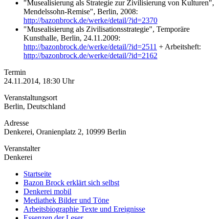
"Musealisierung als Strategie zur Zivilisierung von Kulturen",
Mendelssohn-Remise", Berlin, 2008:
http://bazonbrock.de/werke/detail/?id=2370
"Musealisierung als Zivilisationsstrategie", Temporäre
Kunsthalle, Berlin, 24.11.2009:
http://bazonbrock.de/werke/detail/?id=2511
+ Arbeitsheft:
http://bazonbrock.de/werke/detail/?id=2162
Termin
24.11.2014, 18:30 Uhr
Veranstaltungsort
Berlin, Deutschland
Adresse
Denkerei, Oranienplatz 2, 10999 Berlin
Veranstalter
Denkerei
Startseite
Bazon Brock
erklärt sich selbst
Denkerei
mobil
Mediathek
Bilder und Töne
Arbeitsbiographie
Texte und Ereignisse
Essenzen
der Leser