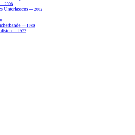
— 2008
es Unterlassens
— 2002
0
sucherbande
— 1986
alisten
— 1977