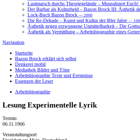
Lustmarsch durchs Theoriegelände – Musealisiert Euch!
Der Barbar als Kulturheld – Bazon Brock III: Ästhetik d
Lock-Buch Bazon Brock
— 2000
Die Re-Dekade – Kunst und Kultur der 80er Jahre
— 199
Ästhetik gegen erzwungene Unmittelbarkeit – Die Gott
Ästhetik als Vermittlung – Arbeitsbiographie eines Gener
Navigation
Startseite
Bazon Brock
erklärt sich selbst
Denkerei
mobil
Mediathek
Bilder und Töne
Arbeitsbiographie
Texte und Ereignisse
Essenzen
der Leser
Arbeitsbiographie
Lesung
Experimentelle Lyrik
Termin
06.11.1966
Veranstaltungsort