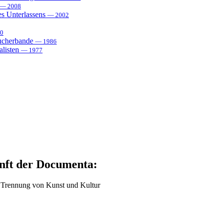
— 2008
es Unterlassens
— 2002
0
sucherbande
— 1986
alisten
— 1977
nft der Documenta:
ge Trennung von Kunst und Kultur