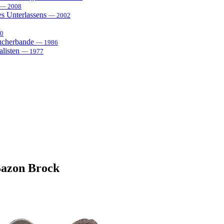
— 2008
es Unterlassens
— 2002
0
sucherbande
— 1986
alisten
— 1977
Bazon Brock