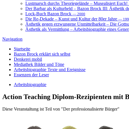
Lustmarsch durchs Theoriegelände – Musealisiert Euch!
Der Barbar als Kulturheld – Bazon Brock III: Ästhetik d
Lock-Buch Bazon Brock
— 2000
Die Re-Dekade – Kunst und Kultur der 80er Jahre
— 199
Ästhetik gegen erzwungene Unmittelbarkeit – Die Gott
Ästhetik als Vermittlung – Arbeitsbiographie eines Gener
Navigation
Startseite
Bazon Brock
erklärt sich selbst
Denkerei
mobil
Mediathek
Bilder und Töne
Arbeitsbiographie
Texte und Ereignisse
Essenzen
der Leser
Arbeitsbiographie
Action Teaching
Diplom-Rezipienten mit 
Diese Veranstaltung ist Teil von "Der professionalisierte Bürger"