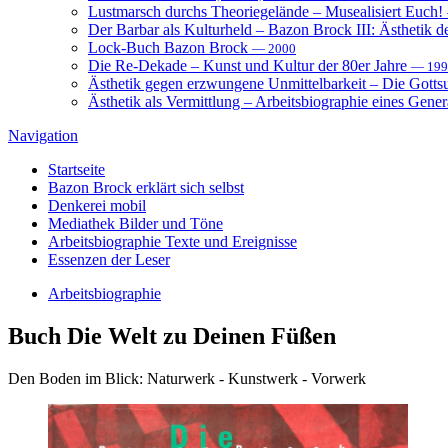
Lustmarsch durchs Theoriegelände – Musealisiert Euch!
Der Barbar als Kulturheld – Bazon Brock III: Ästhetik d
Lock-Buch Bazon Brock
— 2000
Die Re-Dekade – Kunst und Kultur der 80er Jahre
— 199
Ästhetik gegen erzwungene Unmittelbarkeit – Die Gott
Ästhetik als Vermittlung – Arbeitsbiographie eines Gener
Navigation
Startseite
Bazon Brock
erklärt sich selbst
Denkerei
mobil
Mediathek
Bilder und Töne
Arbeitsbiographie
Texte und Ereignisse
Essenzen
der Leser
Arbeitsbiographie
Buch
Die Welt zu Deinen Füßen
Den Boden im Blick: Naturwerk - Kunstwerk - Vorwerk