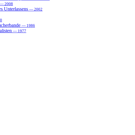
— 2008
es Unterlassens
— 2002
0
sucherbande
— 1986
alisten
— 1977