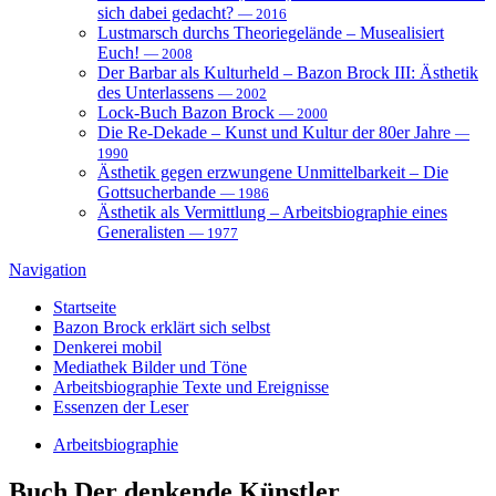
sich dabei gedacht?
— 2016
Lustmarsch durchs Theoriegelände – Musealisiert
Euch!
— 2008
Der Barbar als Kulturheld – Bazon Brock III: Ästhetik
des Unterlassens
— 2002
Lock-Buch Bazon Brock
— 2000
Die Re-Dekade – Kunst und Kultur der 80er Jahre
—
1990
Ästhetik gegen erzwungene Unmittelbarkeit – Die
Gottsucherbande
— 1986
Ästhetik als Vermittlung – Arbeitsbiographie eines
Generalisten
— 1977
Navigation
Startseite
Bazon Brock
erklärt sich selbst
Denkerei
mobil
Mediathek
Bilder und Töne
Arbeitsbiographie
Texte und Ereignisse
Essenzen
der Leser
Arbeitsbiographie
Buch
Der denkende Künstler