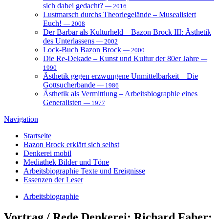
sich dabei gedacht?
— 2016
Lustmarsch durchs Theoriegelände – Musealisiert
Euch!
— 2008
Der Barbar als Kulturheld – Bazon Brock III: Ästhetik
des Unterlassens
— 2002
Lock-Buch Bazon Brock
— 2000
Die Re-Dekade – Kunst und Kultur der 80er Jahre
—
1990
Ästhetik gegen erzwungene Unmittelbarkeit – Die
Gottsucherbande
— 1986
Ästhetik als Vermittlung – Arbeitsbiographie eines
Generalisten
— 1977
Navigation
Startseite
Bazon Brock
erklärt sich selbst
Denkerei
mobil
Mediathek
Bilder und Töne
Arbeitsbiographie
Texte und Ereignisse
Essenzen
der Leser
Arbeitsbiographie
Vortrag / Rede
Denkerei: Richard Faber: