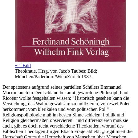
+ 1 Bild
Theokratie. Hrsg. von Jacob Taubes; Bild:
München/Paderborn/Wien/Zürich 1987.
Der spätestens aufgrund seines partiellen Schülers Emmanuel
Macron auch in Deutschland bekannt gewordene Philosoph Paul
Ricoeur wollte festgehalten wissen: "Historisch gesehen kann die
Versuchung, das Wahre gewaltsam zu unifizieren, von zwei Polen
herkommen: vom klerikalen und vom politischen Pol.“ -
Religionspolitologie muß im besten Sinne schielen: Politik und
Religion gleichermaßen observieren - und differenzieren muß sie
auch, gibt es doch recht verschiedene Theokratien, worauf des
Biblischen Theologen Jürgen Ebach Frage abhebt: „Legitimiert die
Herrschaft Gottes die Herrschaft von Menschen über Menschen