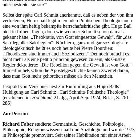
oder bestreitet sie sie?“
Selbst der späte Carl Schmitt anerkannte, daß es neben der von ihm
vertretenen, Herrschaft legitimierenden Politischen Theologie auch
eine von ihm heftig bekämpfte herrschaftskritische gibt. Hugo Ball
hielt in frühen Tagen, doch wie wenn er Schmitt schon damals
gekannt hätte, „Theokratie, von Gott eingesetzte Gewalt“, für „das
Sakrileg aller Sakrilegien“. Nüchtern, ganz und gar soziologisch:
ideologiekritisch heißt es noch heute bei Pierre Bourdieu:
„Theodizeen sind immer auch Soziodizeen.“ Dennoch braucht es
nicht mehr als eine petitio principii gewesen zu sein, als Gustav
Regler dekretierte: „Die Rebellion gegen die Gewalt ist von Gott.“
Immerhin ließ schon die Apostelgeschichte keinen Zweifel daran,
dass man Gott mehr gehorchen müsse als den Menschen.
Leopold von Verschuer liest zur Einführung aus Hugo Balls
Huldigung an Carl Schmitt: „Carl Schmitts Politische Theologie“
(erschienen in:
Hochland
, 21. Jg., April-Sep. 1924, Bd. 2, S. 261–
286).
Zur Person:
Richard Faber
studierte Germanistik, Geschichte, Politologie,
Philosophie, Religionswissenschaft und Soziologie und wurde 1973
in Philosophie promoviert. Seit seiner Habilitation mit einer Arbeit