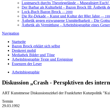
Lustmarsch durchs Theoriegelände – Musealisiert Euch!
Der Barbar als Kulturheld – Bazon Brock III: Ästhetik d
Lock-Buch Bazon Brock
— 2000
Die Re-Dekade – Kunst und Kultur der 80er Jahre
— 199
Ästhetik gegen erzwungene Unmittelbarkeit – Die Gott
Ästhetik als Vermittlung – Arbeitsbiographie eines Gener
Navigation
Startseite
Bazon Brock
erklärt sich selbst
Denkerei
mobil
Mediathek
Bilder und Töne
Arbeitsbiographie
Texte und Ereignisse
Essenzen
der Leser
Arbeitsbiographie
Diskussion
„Crash - Perspktiven des inte
ART Kunstmesse Diskussionszirkel der Frankfurter Kuturpolitik "Ku
Termin
29.03.1992