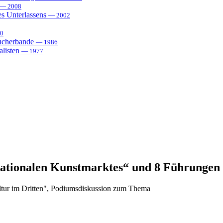
— 2008
es Unterlassens
— 2002
0
sucherbande
— 1986
alisten
— 1977
rnationalen Kunstmarktes“ und 8 Führungen
ltur im Dritten", Podiumsdiskussion zum Thema