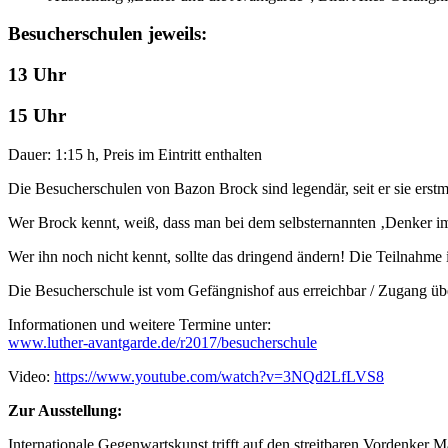
Besucherschulen jeweils:
13 Uhr
15 Uhr
Dauer: 1:15 h, Preis im Eintritt enthalten
Die Besucherschulen von Bazon Brock sind legendär, seit er sie erst
Wer Brock kennt, weiß, dass man bei dem selbsternannten ‚Denker im 
Wer ihn noch nicht kennt, sollte das dringend ändern! Die Teilnahme is
Die Besucherschule ist vom Gefängnishof aus erreichbar / Zugang ü
Informationen und weitere Termine unter:
www.luther-avantgarde.de/r2017/besucherschule
Video:
https://www.youtube.com/watch?v=3NQd2LfLVS8
Zur Ausstellung:
Internationale Gegenwartskunst trifft auf den streitbaren Vordenker M