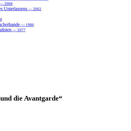
— 2008
es Unterlassens
— 2002
0
sucherbande
— 1986
alisten
— 1977
und die Avantgarde“