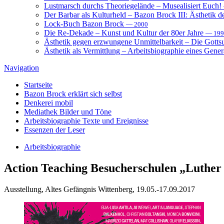
Lustmarsch durchs Theoriegelände – Musealisiert Euch!
Der Barbar als Kulturheld – Bazon Brock III: Ästhetik d
Lock-Buch Bazon Brock
— 2000
Die Re-Dekade – Kunst und Kultur der 80er Jahre
— 199
Ästhetik gegen erzwungene Unmittelbarkeit – Die Gott
Ästhetik als Vermittlung – Arbeitsbiographie eines Gener
Navigation
Startseite
Bazon Brock
erklärt sich selbst
Denkerei
mobil
Mediathek
Bilder und Töne
Arbeitsbiographie
Texte und Ereignisse
Essenzen
der Leser
Arbeitsbiographie
Action Teaching
Besucherschulen „Luther 
Ausstellung, Altes Gefängnis Wittenberg, 19.05.-17.09.2017