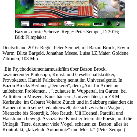
Bazon - ernste Scherze. Regie: Peter Sempel, D 2016;
Bild: Filmplakat
Deutschland 2016: Regie: Peter Sempel; mit Bazon Brock, Erwin
Wurm, Blixa Bargeld, Jonathan Meese, Luisa I.Z.Maier, Goldene
Zitronen; 108 Min.
„Ein Psychodokumentarmusikfilm über Bazon Brock,
faszinierender Philosoph, Kunst- und Gesellschaftskritiker,
Provokateur. Harald Falckenberg nennt ihn Universalgenie. In
Bazon Brocks Berliner „Denkerei“, dem „Amt für Arbeit an
unlösbaren Problemen…“, zuhause in Wuppertal, im Garten, bei
Auftritten in Museen, Kunsthäusern, Universitäten, im ZKM
Karlsruhe, im Cabaret Voltaire Zürich und in Salzburg mäandert die
Kamera durch seine Gedankenwelt, die sich zwischen Wagner,
Nietzsche bis Sloterdijk, Neo Rauch, Uli Hoeneß, Parcifal und
Hausfrauen bewegt. Assoziative Künstler feiern die Poesie, und die
Unlogik, Tiere, darunter viele Vögel, schauen zu. Bazon: alles ist
Kontrafakt, „kitzelnde Autonomie“ und Musik.“ (Peter Sempel)