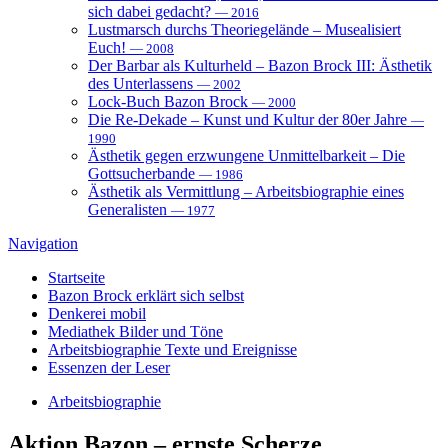
sich dabei gedacht?
— 2016
Lustmarsch durchs Theoriegelände – Musealisiert
Euch!
— 2008
Der Barbar als Kulturheld – Bazon Brock III: Ästhetik
des Unterlassens
— 2002
Lock-Buch Bazon Brock
— 2000
Die Re-Dekade – Kunst und Kultur der 80er Jahre
—
1990
Ästhetik gegen erzwungene Unmittelbarkeit – Die
Gottsucherbande
— 1986
Ästhetik als Vermittlung – Arbeitsbiographie eines
Generalisten
— 1977
Navigation
Startseite
Bazon Brock
erklärt sich selbst
Denkerei
mobil
Mediathek
Bilder und Töne
Arbeitsbiographie
Texte und Ereignisse
Essenzen
der Leser
Arbeitsbiographie
Aktion
Bazon – ernste Scherze