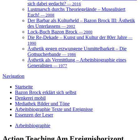
sich dabei gedacht?
— 2016
Lustmarsch durchs Theoriegelände – Musealisiert
Euch!
— 2008
Der Barbar als Kulturheld – Bazon Brock III: Ästhetik
des Unterlassens
— 2002
Lock-Buch Bazon Brock
— 2000
Die Re-Dekade – Kunst und Kultur der 80er Jahre
—
1990
Ästhetik gegen erzwungene Unmittelbarkeit – Die
Gottsucherbande
— 1986
Ästhetik als Vermittlung – Arbeitsbiographie eines
Generalisten
— 1977
Navigation
Startseite
Bazon Brock
erklärt sich selbst
Denkerei
mobil
Mediathek
Bilder und Töne
Arbeitsbiographie
Texte und Ereignisse
Essenzen
der Leser
Arbeitsbiographie
Action Teaching
Am Ereignishorizont